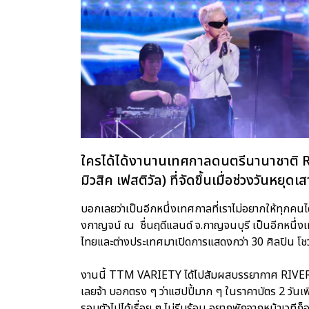
ใครได้ได้งานานเทศกาลดนตรีนานาชาติ 
มิวสิค เฟสติวัล) ที่จัดขึ้นเมื่อช่วงวันหยุ
บอกเลยว่าเป็นอีกหนึ่งเทศกาลที่เราไม่อยากให้ทุกคน
งกาญจน์ ณ ชื่นฤดีแลนด์ จ.กาญจนบุรี เป็นอีกหนึ่ง
ไทยและต่างประเทศมาเปิดการแสดงกว่า 30 ศิลปิน โชว์กัน
งานนี้ TTM VARIETY ได้ไปสัมผสบรรยากาศ RIVER FES
เลยจ้า บอกตรง ๆ ว่าแฮปปี้มาก ๆ ในราคาบัตร 2 วันเพ
รอบตัวไปได้เรื่อย ๆ ไม่รีบร้อน อยากพักจากหน้าเวทีก็