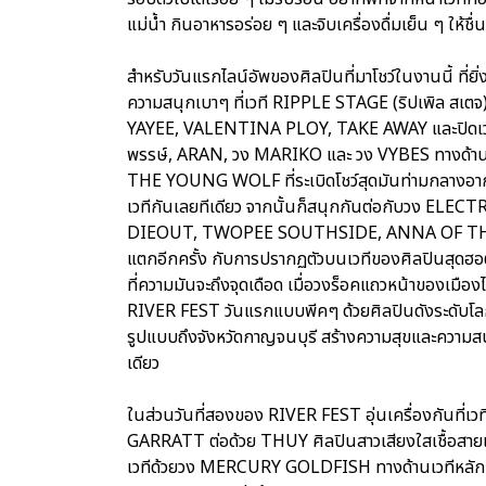
แม่น้ำ กินอาหารอร่อย ๆ และจิบเครื่องดื่มเย็น ๆ ให้ชื่
สำหรับวันแรกไลน์อัพของศิลปินที่มาโชว์ในงานนี้ ที่ยิ่งด
ความสนุกเบาๆ ที่เวที RIPPLE STAGE (ริปเพิล สเต
YAYEE, VALENTINA PLOY, TAKE AWAY และปิดเวที
พรรษ์, ARAN, วง MARIKO และ วง VYBES ทางด้านฝ
THE YOUNG WOLF ที่ระเบิดโชว์สุดมันท่ามกลางอาก
เวทีกันเลยทีเดียว จากนั้นก็สนุกกันต่อกับวง
DIEOUT, TWOPEE SOUTHSIDE, ANNA OF THE NO
แตกอีกครั้ง กับการปรากฏตัวบนเวทีของศิลปินสุดฮอ
ที่ความมันจะถึงจุดเดือด เมื่อวงร็อคแถวหน้าของเม
RIVER FEST วันแรกแบบพีคๆ ด้วยศิลปินดังระดับโล
รูปแบบถึงจังหวัดกาญจนบุรี สร้างความสุขและความสน
เดียว
ในส่วนวันที่สองของ RIVER FEST อุ่นเครื่องกันที่
GARRATT ต่อด้วย THUY ศิลปินสาวเสียงใสเชื้อ
เวทีด้วยวง MERCURY GOLDFISH ทางด้านเวทีหลัก