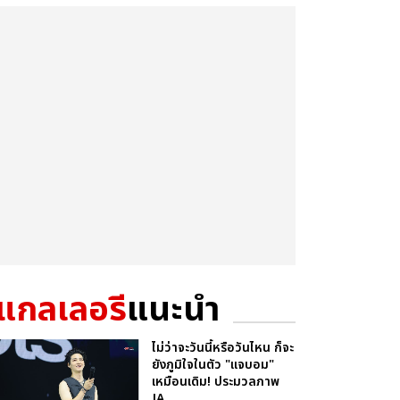
แกลเลอรี
แนะนำ
ไม่ว่าจะวันนี้หรือวันไหน ก็จะ
ยังภูมิใจในตัว "แจบอม"
เหมือนเดิม! ประมวลภาพ
JA...