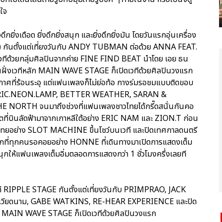
นใจ
ึกยิ่งเดือด ยิ่งดึกยิ่งสนุก และยิ่งดึกยิ่งมัน โดยวันแรกอุ่นเครื่อง
จ) กันตั้งแต่เที่ยงวันกับ ANDY TUBMAN ต่อด้วย ANNA FEAT.
ด้วยกลุ่มศิลปินจากค่าย FINE FIND BEAT นำโดย เอย ธน
ั่งเวทีหลัก MAIN WAVE STAGE ก็เปิดเวทีด้วยศิลปินวงแรก
าศที่ร้อนระอุ แต่แฟนเพลงก็ไม่ย่อท้อ กางร่มรอชมแบบติดขอบ
 ELECTRIC.NEON.LAMP, BETTER WEATHER, SARAN &
RTH จนมาถึงช่วงที่แฟนเพลงชาวไทยได้กรี๊ดสนั่นกันคอ
ตที่บินลัดฟ้ามาจากเกาหลีใต้อย่าง ERIC NAM และ ZION.T ก่อน
ืองไทยอย่าง SLOT MACHINE ขึ้นโชว์บนเวที และปิดเทศกาลดนตรี
กที่ทุกคนรอคอยอย่าง HONNE ที่เดินทางมาเปิดการแสดงเต็ม
ุกให้แฟนเพลงเต็มอิ่มตลอดการแสดงกว่า 1 ชั่วโมงครึ่งเลยที
เวที RIPPLE STAGE กันตั้งแต่เที่ยงวันกับ PRIMPRAO, JACK
สายเวียดนาม, GABE WATKINS, RE-HEAR EXPERIENCE และปิด
 MAIN WAVE STAGE ก็เปิดเวทีด้วยศิลปินวงแรก