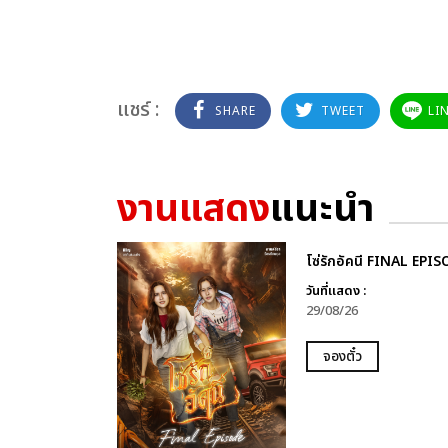
แชร์ :
SHARE
TWEET
LI
งานแสดง
แนะนำ
โซ่รักอัคนี FINAL EPI
วันที่แสดง :
29/08/26
จองตั๋ว