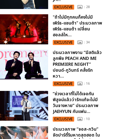
EXCLUSIVE
: 28
"ถ้าไม่มีทุกคนก็คงไม่มี
เพิร์ธ-แซนต้า" ประมวลภาพ
เพิร์ธ-แซนต้า เปลี่ยน
ฮอลล์ให...
EXCLUSIVE
: 34
ประมวลภาพงาน “มีสติแล้ว
ลูกพีช PEACH AND ME
PREMIERE NIGHT”
ปอนด์-ภูวินทร์ คลั่งรัก
หวา...
EXCLUSIVE
: 16
“ช่วงเวลาที่ไม่ได้เจอกัน
พิสูจน์แล้วว่ารักแท้จะไม่มี
วันจางหาย” ประมวลภาพ
JAEHYUN กับแฟน...
EXCLUSIVE
: 10
ประมวลภาพ “จอส-กวิน”
จัดปาร์ตี้ริมหาดสุดฮอต ใน