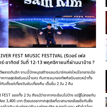
RIVER FEST MUSIC FESTIVAL (ริเวอร์ เฟส
ดเสาร์-อาทิตย์ วันที่ 12-13 พฤศจิกายนที่ผ่านมาบ้าง ?
ได้พลาดกันอีก งานนี้ปักหมุดสร้างแลนด์มาร์คแห่งใหม่ใจกลางเมือ
เทศกาลสุดชิลริมแม่น้ำแคว กับการขนกองทัพศิลปินแถวหน้าทั้ง
ตั้งแต่เที่ยงวันยันเที่ยงคืน เต็มอิ่ม 2 วัน 2 คืน
T ของทั้ง 2 วัน ถึงแม้ว่าอากาศจะร้อนไปบ้าง แต่สู้ไม่ถอยกัน
ียง 3,400 บาท ด้วยบรรยากาศสุดชิลที่เราสามารถอ้อยอิ่งกับสิ่ง
ออกไปเดินเล่นถ่ายรูปกับมุมถ่ายรูปชิค ๆ ภายในงาน หรือไปนั่งดู