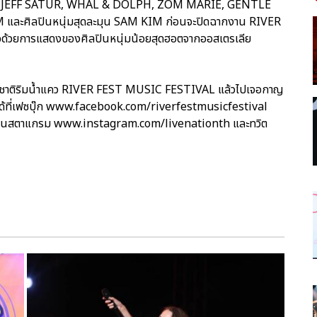
 JEFF SATUR, WHAL & DOLPH, ZOM MARIE, GENTLE
CM และศิลปินหนุ่มสุดละมุน SAM KIM ก่อนจะปิดฉากงาน RIVER
ด้วยการแสดงของศิลปินหนุ่มน้อยสุดฮอตจากออสเตรเลีย
านาชาติริมน้ำแคว RIVER FEST MUSIC FESTIVAL แล้วไปเจอกาญ
ตได้ที่เฟซบุ๊ก www.facebook.com/riverfestmusicfestival
ินสตาแกรม www.instagram.com/livenationth และทวิต