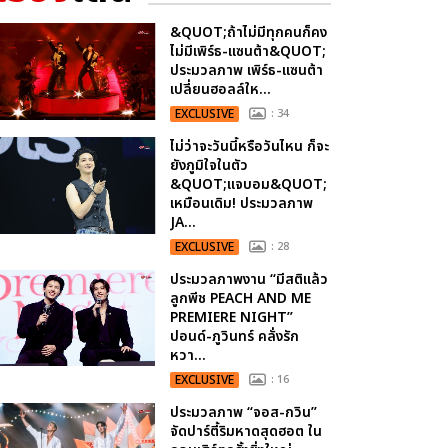
&QUOT;ถ้าไม่มีทุกคนก็คง
ไม่มีเพิร์ธ-แซนต้า&QUOT;
ประมวลภาพ เพิร์ธ-แซนต้า
เปลี่ยนฮอลล์ให...
EXCLUSIVE
: 34
ไม่ว่าจะวันนี้หรือวันไหน ก็จะ
ยังภูมิใจในตัว
&QUOT;แจบอม&QUOT;
เหมือนเดิม! ประมวลภาพ
JA...
EXCLUSIVE
: 28
ประมวลภาพงาน “มีสติแล้ว
ลูกพีช PEACH AND ME
PREMIERE NIGHT”
ปอนด์-ภูวินทร์ คลั่งรัก
หวา...
EXCLUSIVE
: 16
ประมวลภาพ “จอส-กวิน”
จัดปาร์ตี้ริมหาดสุดฮอต ใน