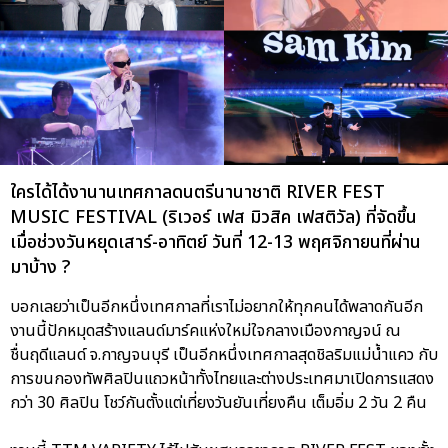
ใครได้ได้งานานเทศกาลดนตรีนานาชาติ RIVER FEST
MUSIC FESTIVAL (ริเวอร์ เฟส มิวสิค เฟสติวัล) ที่จัดขึ้น
เมื่อช่วงวันหยุดเสาร์-อาทิตย์ วันที่ 12-13 พฤศจิกายนที่ผ่าน
มาบ้าง ?
บอกเลยว่าเป็นอีกหนึ่งเทศกาลที่เราไม่อยากให้ทุกคนได้พลาดกันอีก
งานนี้ปักหมุดสร้างแลนด์มาร์คแห่งใหม่ใจกลางเมืองกาญจน์ ณ
ชื่นฤดีแลนด์ จ.กาญจนบุรี เป็นอีกหนึ่งเทศกาลสุดชิลริมแม่น้ำแคว กับ
การขนกองทัพศิลปินแถวหน้าทั้งไทยและต่างประเทศมาเปิดการแสดง
กว่า 30 ศิลปิน โชว์กันตั้งแต่เที่ยงวันยันเที่ยงคืน เต็มอิ่ม 2 วัน 2 คืน