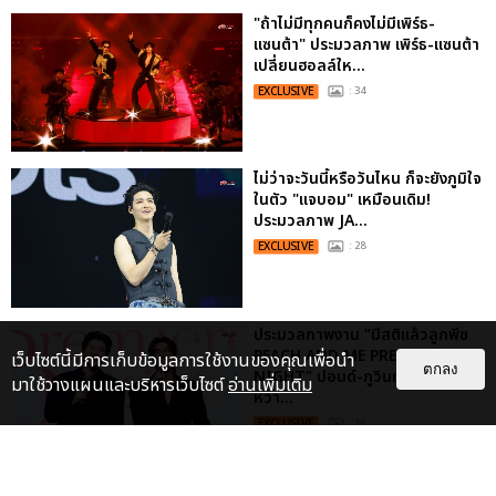
"ถ้าไม่มีทุกคนก็คงไม่มีเพิร์ธ-
แซนต้า" ประมวลภาพ เพิร์ธ-แซนต้า
เปลี่ยนฮอลล์ให...
EXCLUSIVE
: 34
ไม่ว่าจะวันนี้หรือวันไหน ก็จะยังภูมิใจ
ในตัว "แจบอม" เหมือนเดิม!
ประมวลภาพ JA...
EXCLUSIVE
: 28
ประมวลภาพงาน “มีสติแล้วลูกพีช
PEACH AND ME PREMIERE
เว็บไซต์นี้มีการเก็บข้อมูลการใช้งานของคุณเพื่อนำ
ตกลง
NIGHT” ปอนด์-ภูวินทร์ คลั่งรัก
มาใช้วางแผนและบริหารเว็บไซต์
อ่านเพิ่มเติม
หวา...
EXCLUSIVE
: 16
ประมวลภาพ “จอส-กวิน” จัดปาร์ตี้