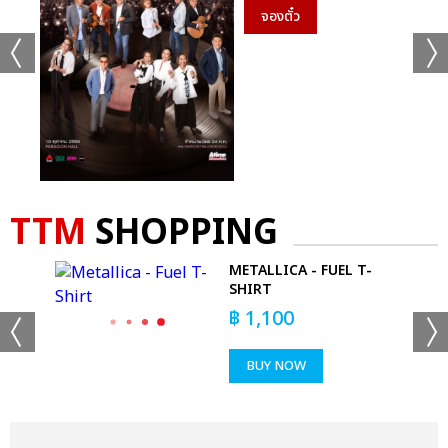
จองตั๋ว
TTM
SHOPPING
METALLICA - FUEL T-
SHIRT
฿
1,100
BUY NOW