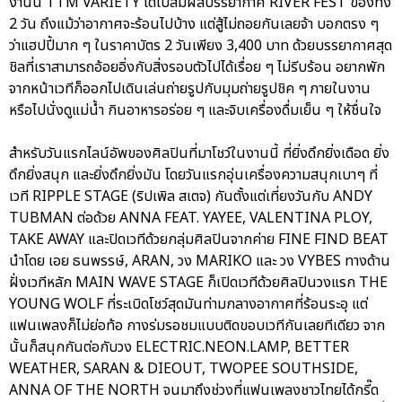
งานนี้ TTM VARIETY ได้ไปสัมผสบรรยากาศ RIVER FEST ของทั้ง
2 วัน ถึงแม้ว่าอากาศจะร้อนไปบ้าง แต่สู้ไม่ถอยกันเลยจ้า บอกตรง ๆ
ว่าแฮปปี้มาก ๆ ในราคาบัตร 2 วันเพียง 3,400 บาท ด้วยบรรยากาศสุด
ชิลที่เราสามารถอ้อยอิ่งกับสิ่งรอบตัวไปได้เรื่อย ๆ ไม่รีบร้อน อยากพัก
จากหน้าเวทีก็ออกไปเดินเล่นถ่ายรูปกับมุมถ่ายรูปชิค ๆ ภายในงาน
หรือไปนั่งดูแม่น้ำ กินอาหารอร่อย ๆ และจิบเครื่องดื่มเย็น ๆ ให้ชื่นใจ
สำหรับวันแรกไลน์อัพของศิลปินที่มาโชว์ในงานนี้ ที่ยิ่งดึกยิ่งเดือด ยิ่ง
ดึกยิ่งสนุก และยิ่งดึกยิ่งมัน โดยวันแรกอุ่นเครื่องความสนุกเบาๆ ที่
เวที RIPPLE STAGE (ริปเพิล สเตจ) กันตั้งแต่เที่ยงวันกับ ANDY
TUBMAN ต่อด้วย ANNA FEAT. YAYEE, VALENTINA PLOY,
TAKE AWAY และปิดเวทีด้วยกลุ่มศิลปินจากค่าย FINE FIND BEAT
นำโดย เอย ธนพรรษ์, ARAN, วง MARIKO และ วง VYBES ทางด้าน
ฝั่งเวทีหลัก MAIN WAVE STAGE ก็เปิดเวทีด้วยศิลปินวงแรก THE
YOUNG WOLF ที่ระเบิดโชว์สุดมันท่ามกลางอากาศที่ร้อนระอุ แต่
แฟนเพลงก็ไม่ย่อท้อ กางร่มรอชมแบบติดขอบเวทีกันเลยทีเดียว จาก
นั้นก็สนุกกันต่อกับวง ELECTRIC.NEON.LAMP, BETTER
WEATHER, SARAN & DIEOUT, TWOPEE SOUTHSIDE,
ANNA OF THE NORTH จนมาถึงช่วงที่แฟนเพลงชาวไทยได้กรี๊ด