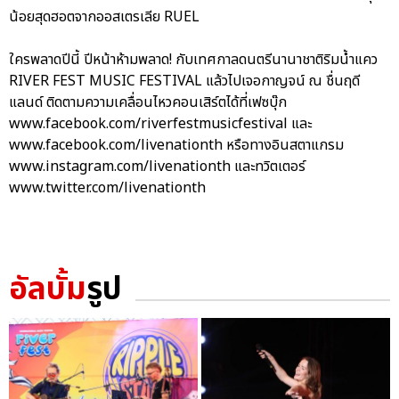
น้อยสุดฮอตจากออสเตรเลีย RUEL
ใครพลาดปีนี้ ปีหน้าห้ามพลาด! กับเทศกาลดนตรีนานาชาติริมน้ำแคว
RIVER FEST MUSIC FESTIVAL แล้วไปเจอกาญจน์ ณ ชื่นฤดี
แลนด์ ติดตามความเคลื่อนไหวคอนเสิร์ตได้ที่เฟซบุ๊ก
www.facebook.com/riverfestmusicfestival และ
www.facebook.com/livenationth หรือทางอินสตาแกรม
www.instagram.com/livenationth และทวิตเตอร์
www.twitter.com/livenationth
อัลบั้ม
รูป