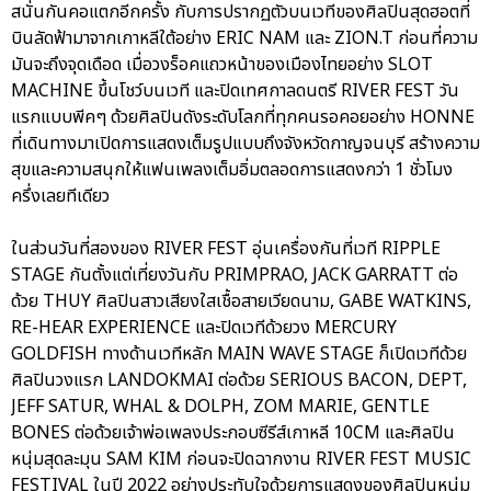
สนั่นกันคอแตกอีกครั้ง กับการปรากฏตัวบนเวทีของศิลปินสุดฮอตที่
บินลัดฟ้ามาจากเกาหลีใต้อย่าง ERIC NAM และ ZION.T ก่อนที่ความ
มันจะถึงจุดเดือด เมื่อวงร็อคแถวหน้าของเมืองไทยอย่าง SLOT
MACHINE ขึ้นโชว์บนเวที และปิดเทศกาลดนตรี RIVER FEST วัน
แรกแบบพีคๆ ด้วยศิลปินดังระดับโลกที่ทุกคนรอคอยอย่าง HONNE
ที่เดินทางมาเปิดการแสดงเต็มรูปแบบถึงจังหวัดกาญจนบุรี สร้างความ
สุขและความสนุกให้แฟนเพลงเต็มอิ่มตลอดการแสดงกว่า 1 ชั่วโมง
ครึ่งเลยทีเดียว
ในส่วนวันที่สองของ RIVER FEST อุ่นเครื่องกันที่เวที RIPPLE
STAGE กันตั้งแต่เที่ยงวันกับ PRIMPRAO, JACK GARRATT ต่อ
ด้วย THUY ศิลปินสาวเสียงใสเชื้อสายเวียดนาม, GABE WATKINS,
RE-HEAR EXPERIENCE และปิดเวทีด้วยวง MERCURY
GOLDFISH ทางด้านเวทีหลัก MAIN WAVE STAGE ก็เปิดเวทีด้วย
ศิลปินวงแรก LANDOKMAI ต่อด้วย SERIOUS BACON, DEPT,
JEFF SATUR, WHAL & DOLPH, ZOM MARIE, GENTLE
BONES ต่อด้วยเจ้าพ่อเพลงประกอบซีรีส์เกาหลี 10CM และศิลปิน
หนุ่มสุดละมุน SAM KIM ก่อนจะปิดฉากงาน RIVER FEST MUSIC
FESTIVAL ในปี 2022 อย่างประทับใจด้วยการแสดงของศิลปินหนุ่ม