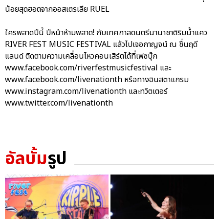
น้อยสุดฮอตจากออสเตรเลีย RUEL
ใครพลาดปีนี้ ปีหน้าห้ามพลาด! กับเทศกาลดนตรีนานาชาติริมน้ำแคว
RIVER FEST MUSIC FESTIVAL แล้วไปเจอกาญจน์ ณ ชื่นฤดี
แลนด์ ติดตามความเคลื่อนไหวคอนเสิร์ตได้ที่เฟซบุ๊ก
www.facebook.com/riverfestmusicfestival และ
www.facebook.com/livenationth หรือทางอินสตาแกรม
www.instagram.com/livenationth และทวิตเตอร์
www.twitter.com/livenationth
อัลบั้ม
รูป