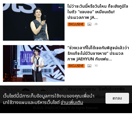
ไม่ว่าจะวันนี้หรือวันไหน ก็จะยังภูมิใจ
ในตัว "แจบอม" เหมือนเดิม!
ประมวลภาพ JA...
EXCLUSIVE
: 28
“ช่วงเวลาที่ไม่ได้เจอกันพิสูจน์แล้วว่า
รักแท้จะไม่มีวันจางหาย” ประมวล
ภาพ JAEHYUN กับแฟน...
EXCLUSIVE
: 10
ประมวลภาพงาน “มีสติแล้วลูกพีช
PEACH AND ME PREMIERE
เว็บไซต์นี้มีการเก็บข้อมูลการใช้งานของคุณเพื่อนำ
เกี่ยวกับเรา
ติดต่อลงโฆษณา
ติดต่อเรา
ตกลง
NIGHT” ปอนด์-ภูวินทร์ คลั่งรัก
มาใช้วางแผนและบริหารเว็บไซต์
อ่านเพิ่มเติม
หวา...
© 2026
THAITICKETMAJOR
All Rights Reserved.
EXCLUSIVE
: 16
ประมวลภาพ “จอส-กวิน” จัดปาร์ตี้