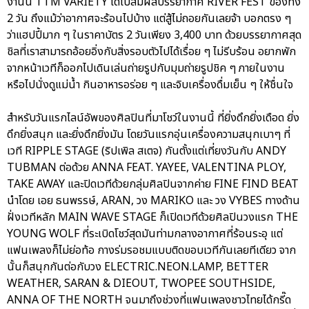
งานนี้ TTM VARIETY ได้ไปสัมผสบรรยากาศ RIVER FEST ของทั้ง
2 วัน ถึงแม้ว่าอากาศจะร้อนไปบ้าง แต่สู้ไม่ถอยกันเลยจ้า บอกตรง ๆ
ว่าแฮปปี้มาก ๆ ในราคาบัตร 2 วันเพียง 3,400 บาท ด้วยบรรยากาศสุด
ชิลที่เราสามารถอ้อยอิ่งกับสิ่งรอบตัวไปได้เรื่อย ๆ ไม่รีบร้อน อยากพัก
จากหน้าเวทีก็ออกไปเดินเล่นถ่ายรูปกับมุมถ่ายรูปชิค ๆ ภายในงาน
หรือไปนั่งดูแม่น้ำ กินอาหารอร่อย ๆ และจิบเครื่องดื่มเย็น ๆ ให้ชื่นใจ
สำหรับวันแรกไลน์อัพของศิลปินที่มาโชว์ในงานนี้ ที่ยิ่งดึกยิ่งเดือด ยิ่ง
ดึกยิ่งสนุก และยิ่งดึกยิ่งมัน โดยวันแรกอุ่นเครื่องความสนุกเบาๆ ที่
เวที RIPPLE STAGE (ริปเพิล สเตจ) กันตั้งแต่เที่ยงวันกับ ANDY
TUBMAN ต่อด้วย ANNA FEAT. YAYEE, VALENTINA PLOY,
TAKE AWAY และปิดเวทีด้วยกลุ่มศิลปินจากค่าย FINE FIND BEAT
นำโดย เอย ธนพรรษ์, ARAN, วง MARIKO และ วง VYBES ทางด้าน
ฝั่งเวทีหลัก MAIN WAVE STAGE ก็เปิดเวทีด้วยศิลปินวงแรก THE
YOUNG WOLF ที่ระเบิดโชว์สุดมันท่ามกลางอากาศที่ร้อนระอุ แต่
แฟนเพลงก็ไม่ย่อท้อ กางร่มรอชมแบบติดขอบเวทีกันเลยทีเดียว จาก
นั้นก็สนุกกันต่อกับวง ELECTRIC.NEON.LAMP, BETTER
WEATHER, SARAN & DIEOUT, TWOPEE SOUTHSIDE,
ANNA OF THE NORTH จนมาถึงช่วงที่แฟนเพลงชาวไทยได้กรี๊ด