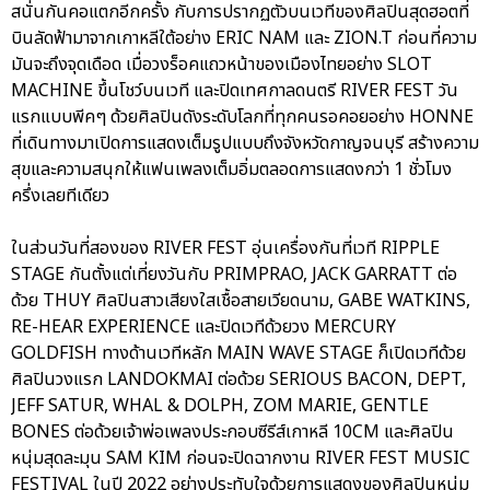
สนั่นกันคอแตกอีกครั้ง กับการปรากฏตัวบนเวทีของศิลปินสุดฮอตที่
บินลัดฟ้ามาจากเกาหลีใต้อย่าง ERIC NAM และ ZION.T ก่อนที่ความ
มันจะถึงจุดเดือด เมื่อวงร็อคแถวหน้าของเมืองไทยอย่าง SLOT
MACHINE ขึ้นโชว์บนเวที และปิดเทศกาลดนตรี RIVER FEST วัน
แรกแบบพีคๆ ด้วยศิลปินดังระดับโลกที่ทุกคนรอคอยอย่าง HONNE
ที่เดินทางมาเปิดการแสดงเต็มรูปแบบถึงจังหวัดกาญจนบุรี สร้างความ
สุขและความสนุกให้แฟนเพลงเต็มอิ่มตลอดการแสดงกว่า 1 ชั่วโมง
ครึ่งเลยทีเดียว
ในส่วนวันที่สองของ RIVER FEST อุ่นเครื่องกันที่เวที RIPPLE
STAGE กันตั้งแต่เที่ยงวันกับ PRIMPRAO, JACK GARRATT ต่อ
ด้วย THUY ศิลปินสาวเสียงใสเชื้อสายเวียดนาม, GABE WATKINS,
RE-HEAR EXPERIENCE และปิดเวทีด้วยวง MERCURY
GOLDFISH ทางด้านเวทีหลัก MAIN WAVE STAGE ก็เปิดเวทีด้วย
ศิลปินวงแรก LANDOKMAI ต่อด้วย SERIOUS BACON, DEPT,
JEFF SATUR, WHAL & DOLPH, ZOM MARIE, GENTLE
BONES ต่อด้วยเจ้าพ่อเพลงประกอบซีรีส์เกาหลี 10CM และศิลปิน
หนุ่มสุดละมุน SAM KIM ก่อนจะปิดฉากงาน RIVER FEST MUSIC
FESTIVAL ในปี 2022 อย่างประทับใจด้วยการแสดงของศิลปินหนุ่ม