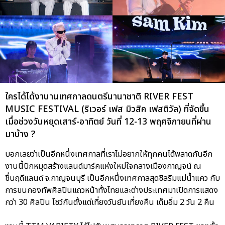
ใครได้ได้งานานเทศกาลดนตรีนานาชาติ RIVER FEST
MUSIC FESTIVAL (ริเวอร์ เฟส มิวสิค เฟสติวัล) ที่จัดขึ้น
เมื่อช่วงวันหยุดเสาร์-อาทิตย์ วันที่ 12-13 พฤศจิกายนที่ผ่าน
มาบ้าง ?
บอกเลยว่าเป็นอีกหนึ่งเทศกาลที่เราไม่อยากให้ทุกคนได้พลาดกันอีก
งานนี้ปักหมุดสร้างแลนด์มาร์คแห่งใหม่ใจกลางเมืองกาญจน์ ณ
ชื่นฤดีแลนด์ จ.กาญจนบุรี เป็นอีกหนึ่งเทศกาลสุดชิลริมแม่น้ำแคว กับ
การขนกองทัพศิลปินแถวหน้าทั้งไทยและต่างประเทศมาเปิดการแสดง
กว่า 30 ศิลปิน โชว์กันตั้งแต่เที่ยงวันยันเที่ยงคืน เต็มอิ่ม 2 วัน 2 คืน