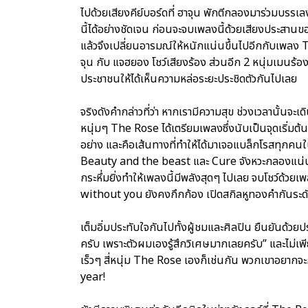
ไปด้วยเสียงคีย์บอร์ดที่ ฮาจุน พักตีกลองมาร่วมบรร
นี้ได้อย่างชัดเจน ก่อนจะจบเพลงนี้ด้วยเสียงประสานข
แล้วจึงเปลี่ยนอารมณ์ให้หนักแน่นขึ้นไปอีกกับเพลง T
จุน กับ แจฮยอง โชว์เสียงร้อง ส่วนอีก 2 หนุ่มเมนร้อ
ประชาชนให้ได้เห็นความหล่อระยะประชิดตัวกันไปเลย
จริงดังคำกล่าวที่ว่า หากเรามีความสุข ช่วงเวลานั้นจะเ
หนุ่มๆ The Rose ได้เตรียมเพลงซึ่งนับเป็นจุดเริ่มต้น
อย่าง และคือเส้นทางที่ทำให้ได้มาเจอแบล็กโรสทุกคนใน
Beauty and the beast และ Cure จังหวะกลองแน่นๆ
กระหึ่มยิ่งทำให้เพลงนี้มีพลังสุดๆ ไปเลย จบโชว์ด้ว
without you ยังคงกึกก้อง เปิดสกิลหูทองคำกันระดั
เต็มอิ่มประทับใจกันไปทั้งผู้ชมและศิลปิน ยืนยันด้วยป
ครับ เพราะตัวผมเองรู้สึกวิเศษมากเลยครับ” และไม่เพ
เร็วๆ สี่หนุ่ม The Rose เองก็เช่นกัน พวกเขาอยากจะก
year!