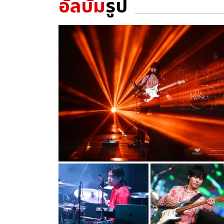
อัลบั้ม
รูป