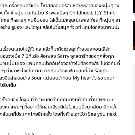
เลงอีกเครื่องดนตรีแทน โชว์สกิลดนตรีอันหลากหลายของหนุ่มๆ วง
องทั้ง 4 หนุ่ม ต่อกันด้วย 3 เพลงปังๆ Childhood, ILY, Shift
ime ที่หลายๆ คนชื่นชอบ ใส่เต็มไม่หยุดในเพลง Yes ที่หนุ่มๆ ฮา
งอย่าง อูซอง และ โดจุน สลับไปวิ่งสนุกทั่วเวที แถมโดดลงมาพบปะ
ดินเร็วจนแทบไม่รู้ตัว และแล้วก็มาถึงช่วงสุดท้ายของคอนเสิร์ต
ของวงเมื่อ 7 ปีที่แล้ว คือเพลง Sorry จุดสตาร์ทของทุกสิ่งทุก
วันนี้นั่นเอง แฟนคลับช่วยกันร้องอย่างไม่ต้องสงสัย ไปต่อกันที่
 ทำเอาหัวใจเต้นตาม บวกกับเสียงแฟนคลับที่ช่วยร้องกัน
ยเพลงฮิตล่าสุดอย่าง Sour แน่นอนว่าท่อน My heart's so sour
บสิบเต็ม
ระโยคของ โดจุน ที่ว่า “ผมคิดว่าทุกคนคงมีค่ำคืนที่วิเศษกันนะ
ียงแค่แฟนๆ ที่อยากให้คอนเสิร์ตดีต่อใจแบบนี้วนกลับมาอีกครั้ง
ลับมาที่ประเทศไทยอีกครั้ง โดยทิ้งท้ายเอาไว้ว่า See you next