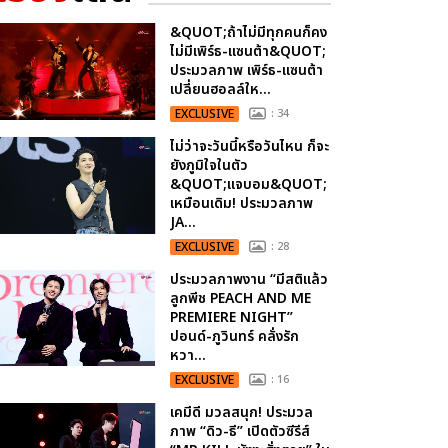
&QUOT;ถ้าไม่มีทุกคนก็คง
ไม่มีเพิร์ธ-แซนต้า&QUOT;
ประมวลภาพ เพิร์ธ-แซนต้า
เปลี่ยนฮอลล์ให...
EXCLUSIVE
: 34
ไม่ว่าจะวันนี้หรือวันไหน ก็จะ
ยังภูมิใจในตัว
&QUOT;แจบอม&QUOT;
เหมือนเดิม! ประมวลภาพ
JA...
EXCLUSIVE
: 28
ประมวลภาพงาน “มีสติแล้ว
ลูกพีช PEACH AND ME
PREMIERE NIGHT”
ปอนด์-ภูวินทร์ คลั่งรัก
หวา...
EXCLUSIVE
: 16
เคมีดี มวลสนุก! ประมวล
ภาพ “ดิว-ธี” เปิดตัวซีรีส์