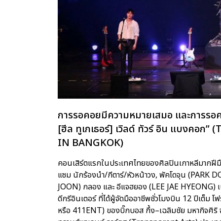
การรอคอยมีความหมายเสมอ และการรอคอยคร
[ฮีล ทูเกเธอร์] เวิลด์ ทัวร์ อิน แบ
IN BANGKOK)
คอนเสิร์ตแรกในประเทศไทยของศิลปินเกาหลีมากฝีม
แซม นักร้องนำ/กีตาร์/หัวหน้าวง, พัคโดจุน (PARK DO
JOON) กลอง และ อีแจฮยอง (LEE JAE HYEONG) เบส 
ดีกรีอินเตอร์ ที่ได้ผู้จัดมืออาชีพชั่วโมงบิน 12 ปีเ
หรือ 411ENT) ของบิ๊กบอส กึ้ง–เฉลิมชัย มหากิจศิริ