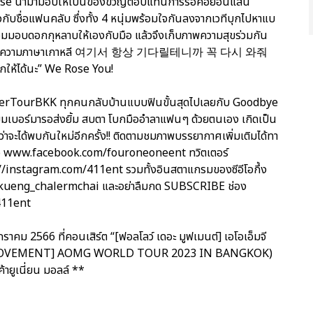
he Rose นำมามอบให้เป็นของขวัญตอบแทนการรอคอยอันแสน
กับชื่อแฟนคลับ ซึ่งทั้ง 4 หนุ่มพร้อมใจกันลงจากเวทีบุกไปหาแบ
พร้อมมอบดอกกุหลาบให้เองกับมือ แล้วจึงเก็บภาพความสุขร่วมกัน
ปรเจ็กต์ข้อความภาษาเกาหลี 여기서 항상 기다릴테니까 꼭 다시 와줘
ีกให้ได้นะ” We Rose You!
getherTourBKK ทุกคนกลับบ้านแบบฟินขั้นสุดไปเลยกับ Goodbye
เมมเบอร์มารอส่งยิ้ม สบตา โบกมืออำลาแฟนๆ ด้วยตนเอง เกิดเป็น
จะได้พบกันใหม่อีกครั้ง!! ติดตามชมภาพบรรยากาศเพิ่มเติมได้ทา
เพจ www.facebook.com/fouroneoneent ทวิตเตอร์
/instagram.com/411ent รวมทั้งอินสตาแกรมของซีอีโอกึ้ง
ueng_chalermchai และอย่าลืมกด SUBSCRIBE ช่อง
/411ent
กราคม 2566 ที่คอนเสิร์ต “[ฟอลโลว์ เดอะ มูฟเมนต์] เอโอเอ็มจี
THE MOVEMENT] AOMG WORLD TOUR 2023 IN BANGKOK)
ค้ายูเนี่ยน มอลล์ **