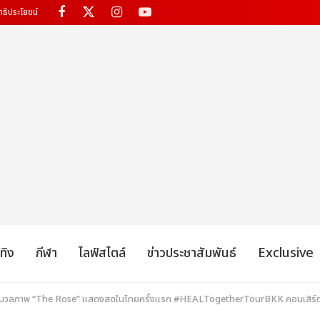
ทธิประโยชน์
เทิง
กีฬา
ไลฟ์สไตล์
ข่าวประชาสัมพันธ์
Exclusive
ก! ประมวลภาพ “The Rose” แสดงสดในไทยครั้งแรก #HEALTogetherTourBKK คอนเสิร์ต