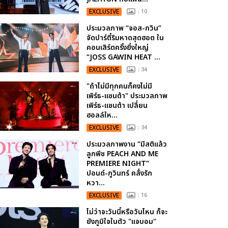
EXCLUSIVE
: 10
ประมวลภาพ “จอส-กวิน”
จัดปาร์ตี้ริมหาดสุดฮอต ใน
คอนเสิร์ตครั้งยิ่งใหญ่
“JOSS GAWIN HEAT ...
EXCLUSIVE
: 34
"ถ้าไม่มีทุกคนก็คงไม่มี
เพิร์ธ-แซนต้า" ประมวลภาพ
เพิร์ธ-แซนต้า เปลี่ยน
ฮอลล์ให...
EXCLUSIVE
: 34
ประมวลภาพงาน “มีสติแล้ว
ลูกพีช PEACH AND ME
PREMIERE NIGHT”
ปอนด์-ภูวินทร์ คลั่งรัก
หวา...
EXCLUSIVE
: 16
ไม่ว่าจะวันนี้หรือวันไหน ก็จะ
ยังภูมิใจในตัว "แจบอม"