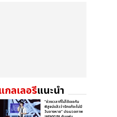
แกลเลอรี
แนะนำ
“ช่วงเวลาที่ไม่ได้เจอกัน
พิสูจน์แล้วว่ารักแท้จะไม่มี
วันจางหาย” ประมวลภาพ
JAEHYUN กับแฟน...