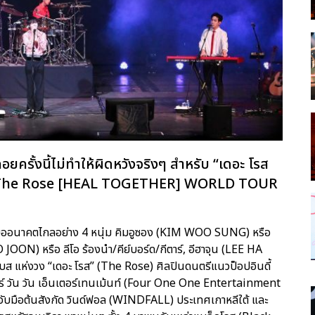
ั้งนี้ไม่ทำให้ผิดหวังจริงๆ สำหรับ “เดอะ โรส
งคอก” (The Rose [HEAL TOGETHER] WORLD TOUR
ืออนาคตไกลอย่าง 4 หนุ่ม คิมอูซอง (KIM WOO SUNG) หรือ
 JOON) หรือ ลีโอ ร้องนำ/คีย์บอร์ด/กีตาร์, อีฮาจุน (LEE HA
แห่งวง “เดอะ โรส” (The Rose) ศิลปินดนตรีแนวป็อปอินดี้
ต็ม โฟร์ วัน วัน เอ็นเตอร์เทนเม้นท์ (Four One One Entertainment
 จับมือต้นสังกัด วินด์ฟอล (WINDFALL) ประเทศเกาหลีใต้ และ