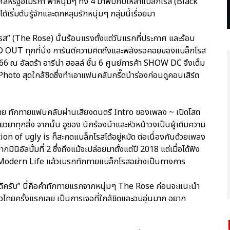
หรัฐอเมริกา พาหนุ่มๆ ทั้ง 4 มาพบกับเหล่าแบล็กโรส (Black
ริ่มต้นรู้จักและตกหลุมรักหนุ่มๆ กลุ่มนี้เรื่อยมา
รส” (The Rose) นั้นร้อนแรงตั้งแต่วันแรกที่ประกาศ และร้อน
SOLD OUT ทุกที่นั่ง การันตีความคิดถึงและพลังรอคอยของแบล็กโรส
566 ณ อัลตร้า อารีน่า ฮอลล์ ชั้น 6 ศูนย์การค้า SHOW DC จึงเต็ม
hoto สุดใกล้ชิดซึ่งทำเอาแฟนคลับกรี๊ดนำร่องก่อนดูคอนเสิร์ต
ย ทักทายแฟนคลับผ่านเสียงดนตรี Intro ของเพลง ~ เปิดโสต
วยาทุกสิ่ง จากนั้น อูซอง นักร้องนำและหัวหน้าวงเป็นผู้เติมความ
on of ugly is ก็สะกดแบล็กโรสได้อยู่หมัด ต่อเนื่องกันด้วยเพลง
ลบั้มที่ 2 ซึ่งถึงแม้จะปล่อยมาตั้งแต่ปี 2018 แต่เมื่อได้ฟัง
ง Modern Life แล้วเบรกทักทายแบล็กโรสอย่างเป็นทางการ
ดีครับ” นี่คือคำทักทายแรกจากหนุ่มๆ The Rose ก่อนจะแนะนำ
วไทยครั้งแรกเลย เป็นการเจอที่ใกล้ชิดและอบอุ่นมาก อยาก