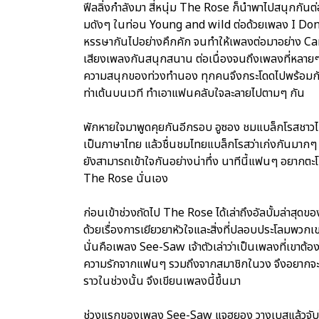
ฟีลลิ่งกำลังมา สี่หนุ่ม The Rose ก็นำพาไปสนุกกั
มดังๆ ในท่อน Young and wild ต่อด้วยเพลง I Don’
หรรษากันไปอย่างคึกคัก จนทำให้เพลงต่อมาอย่าง Candy
เสียงเพลงกันสนุกสนาน ต่อเนื่องจนถึงเพลงที่หลา
ความสนุกของท่วงทำนอง ทุกคนจึงกระโดดไปพร้อมกัน 
ท่าเต้นบนเวที ทำเอาแฟนคลับใจละลายไปตามๆ กัน
พักหายใจมาพูดคุยกันอีกรอบ อูซอง ชมแบล็กโรสชาวไท
เป็นภาษาไทย แล้วชื่นชมไทยแบล็กโรสว่าเก่งกันมากๆ 
ยังสามารถเข้าใจกันอย่างน่าทึ่ง นาทีนี้แฟนๆ อยากต
The Rose นั่นเอง
ก่อนเข้าช่วงถัดไป The Rose ได้เล่าถึงอัลบั้มล่าส
ด้วยเรื่องการเยียวยาหัวใจและสิ่งที่ปลอบประโลมพวก
นั่นคือเพลง See-Saw เจ้าตัวเล่าว่าเป็นเพลงที่เขาต้อ
ความรักจากแฟนๆ รวมถึงจากสมาชิกในวง จึงอยากจะ
ราวในช่วงนั้น จึงเขียนเพลงนี้ขึ้นมา
ช่วงแรกของเพลง See-Saw แจฮยอง วางเบสแล้วจับไมค์ 