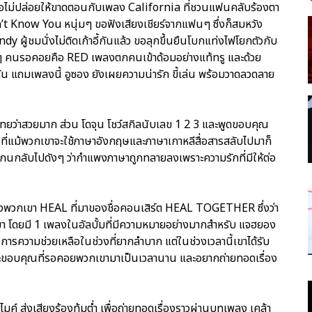
นต่อไม่ปล่อยให้ขาดตอนกับเพลง California ที่ชวนแฟนคลับร้องตา
t Know You หนุ่มๆ ขอฟังเสียงเชียร์จากแฟนๆ ซึ่งก็สมหวัง
 ผู้ชมนั่งไม่ติดเก้าอี้กันแล้ว ขอลุกขึ้นยืนโบกแท่งไฟโยกตัวกับ
ยๆ คนรอคอยคือ RED เพลงตกคนเข้าด้อมอย่างแท้ทรู และด้วย
แถมเพลงนี้ อูซอง ยังเผยความน่ารัก ขี้เล่น พร้อมวาดลวดลาย
ยว่าสวยมาก ส่วน โดจุน โชว์สกิลนับเลข 1 2 3 และพูดขอบคุณ
ที่แม้พวกเขาจะใช้ภาษาอังกฤษและภาษาเกาหลีสื่อสารสลับไปมาก็
ะโกนกลับไปดังๆ ว่ากำแพงภาษาถูกทลายลงเพราะความรักที่มีให้ต่อ
ุดของพวกเขา HEAL ที่มาของชื่อคอนเสิร์ต HEAL TOGETHER ซึ่งว่า
เขา โดยมี 1 เพลงในอัลบั้มที่มีความหมายอย่างมากสำหรับ แจฮยอง
งการความช่วยเหลือในช่วงที่ยากลำบาก แต่ในช่วงเวลานี้เขาได้รับ
ขอบคุณที่รอคอยพวกเขามาเป็นเวลานาน และอยากถ่ายทอดเรื่อง
ส่งเสียงร้องทุ้มต่ำ เพื่อถ่ายทอดเรื่องราวผ่านบทเพลง เคล้า