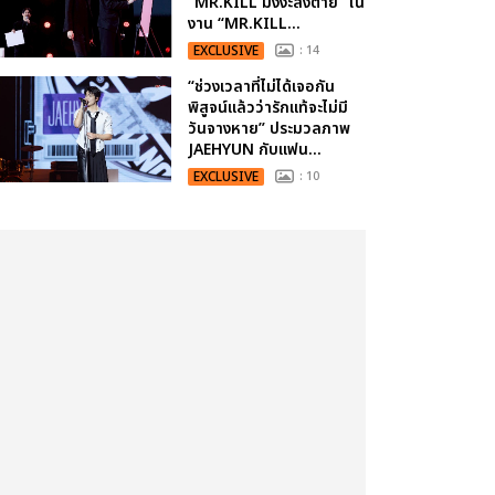
“MR.KILL มังงะสั่งตาย” ใน
งาน “MR.KILL...
EXCLUSIVE
: 14
“ช่วงเวลาที่ไม่ได้เจอกัน
พิสูจน์แล้วว่ารักแท้จะไม่มี
วันจางหาย” ประมวลภาพ
JAEHYUN กับแฟน...
EXCLUSIVE
: 10