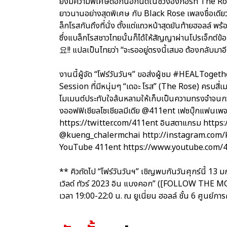
ยังมีความพิเศษต่อกันอีกนิดในช่วงอังกอร์ที่ T
ยาวนานอย่างสุดพิเศษ กับ Black Rose เพลงชื่อเดียว
ล็กโรสกันถึงที่นั่ง ตั้งแต่แถวหน้าสุดยันท้ายฮอลล์ 
ซึ่งแบล็กโรสชาวไทยนั้นก็ได้ให้สัญญาผ่านโ
요!! แปลเป็นไทยว่า “จะรออยู่ตรงนี้เสมอ ต้องกลับมาอ
งานนี้ผู้จัด “โฟร์วันวันฯ” ขอส่งผู้ชม #HEALTo
Session ที่มีหนุ่มๆ “เดอะ โรส” (The Rose) ครบสี่
โมเมนต์ประทับใจล้นหลามให้เก็บเป็นความทรงจำจนกว่า
งออฟฟิเชียลโซเชียลมีเดีย @411ent เฟซบุ๊กแฟน
https://twitter.com/411ent อินสตาแกรม https:/
@kueng_chalermchai http://instagram.com/k
YouTube 411ent https://www.youtube.com
** คิวถัดไป “โฟร์วันวันฯ” เชิญพบกันวันศุกร์นี้ 13 ม
เวิลด์ ทัวร์ 2023 อิน แบงคอก” ([FOLLOW 
เวลา 19:00-22:0 น. ณ ยูเนี่ยน ฮอลล์ ชั้น 6 ศูนย์การ