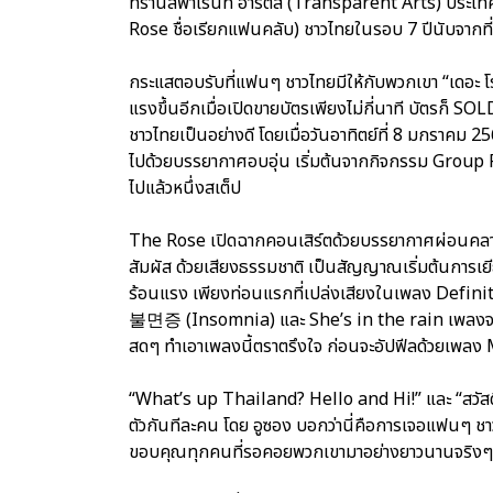
ทรานส์พาเรนท์ อาร์ตส (Transparent Arts) ประเทศส
Rose ชื่อเรียกแฟนคลับ) ชาวไทยในรอบ 7 ปีนับจากที่ได้เ
กระแสตอบรับที่แฟนๆ ชาวไทยมีให้กับพวกเขา “เดอะ โ
แรงขึ้นอีกเมื่อเปิดขายบัตรเพียงไม่กี่นาที บัตรก็ 
ชาวไทยเป็นอย่างดี โดยเมื่อวันอาทิตย์ที่ 8 มกราคม 2
ไปด้วยบรรยากาศอบอุ่น เริ่มต้นจากกิจกรรม Group P
ไปแล้วหนึ่งสเต็ป
The Rose เปิดฉากคอนเสิร์ตด้วยบรรยากาศผ่อนคลา
สัมผัส ด้วยเสียงธรรมชาติ เป็นสัญญาณเริ่มต้นการเยีย
ร้อนแรง เพียงท่อนแรกที่เปล่งเสียงในเพลง Definiti
불면증 (Insomnia) และ She’s in the rain เพลงจากมินิอั
สดๆ ทำเอาเพลงนี้ตราตรึงใจ ก่อนจะอัปฟีลด้วยเพล
“What’s up Thailand? Hello and Hi!” และ “สวัส
ตัวกันทีละคน โดย อูซอง บอกว่านี่คือการเจอแฟนๆ ชา
ขอบคุณทุกคนที่รอคอยพวกเขามาอย่างยาวนานจริงๆ