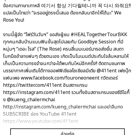
ข้อความภาษาเกาหลี 여기서 항상 기다릴테니까 꼭 다시 와줘요!!
แปลเป็นไทยว่า “จะรออยู่ตรงนี้เสมอ ต้องกลับมาอีกให้ได้นะ” We
Rose You!
งานนี้ผู้จัด “โฟร์วันวันฯ” ขอส่งผู้ชม #HEALTogetherTourBKK
ทุกคนกลับบ้านแบบฟินขั้นสุดไปเลยกับ Goodbye Session ที่มี
หนุ่มๆ “เดอะ โรส” (The Rose) ครบสี่เมมเบอร์มารอส่งยิ้ม สบตา
โบกมืออำลาแฟนๆ ด้วยตนเอง เกิดเป็นโมเมนต์ประทับใจล้นหลามให้
เก็บเป็นความทรงจำจนกว่าจะได้พบกันใหม่อีกครั้ง!! ติดตามชมภาพ
บรรยากาศเพิ่มเติมได้ทางออฟฟิเชียลโซเชียลมีเดีย @411ent เฟซบุ๊ก
แฟนเพจ www.facebook.com/fouroneoneent ทวิตเตอร์
https://twitter.com/411ent อินสตาแกรม
https://instagram.com/411ent รวมทั้งอินสตาแกรมของซีอีโอกึ้
ง @kueng_chalermchai
http://instagram.com/kueng_chalermchai และอย่าลืมกด
SUBSCRIBE ช่อง YouTube 411ent
https://www.youtube.com/411ent
อ่านต่อ