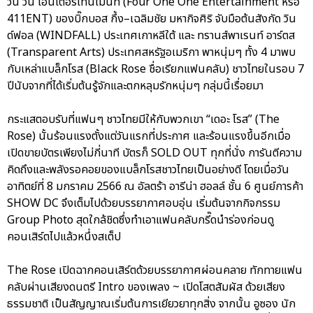
วัน วัน เอ็นเตอร์เทนเม้นท์ (Four One One Entertainment หรือ
411ENT) ของบิ๊กบอส กึ้ง–เฉลิมชัย มหากิจศิริ จับมือต้นสังกัด วิน
ด์ฟอล (WINDFALL) ประเทศเกาหลีใต้ และ ทรานส์พาเรนท์ อาร์ตส
(Transparent Arts) ประเทศสหรัฐอเมริกา พาหนุ่มๆ ทั้ง 4 มาพบ
กับเหล่าแบล็กโรส (Black Rose ชื่อเรียกแฟนคลับ) ชาวไทยในรอบ 7
ปีนับจากที่ได้เริ่มต้นรู้จักและตกหลุมรักหนุ่มๆ กลุ่มนี้เรื่อยมา
กระแสตอบรับที่แฟนๆ ชาวไทยมีให้กับพวกเขา “เดอะ โรส” (The
Rose) นั้นร้อนแรงตั้งแต่วันแรกที่ประกาศ และร้อนแรงขึ้นอีกเมื่อ
เปิดขายบัตรเพียงไม่กี่นาที บัตรก็ SOLD OUT ทุกที่นั่ง การันตีความ
คิดถึงและพลังรอคอยของแบล็กโรสชาวไทยเป็นอย่างดี โดยเมื่อวัน
อาทิตย์ที่ 8 มกราคม 2566 ณ อัลตร้า อารีน่า ฮอลล์ ชั้น 6 ศูนย์การค้า
SHOW DC จึงเต็มไปด้วยบรรยากาศอบอุ่น เริ่มต้นจากกิจกรรม
Group Photo สุดใกล้ชิดซึ่งทำเอาแฟนคลับกรี๊ดนำร่องก่อนดู
คอนเสิร์ตไปแล้วหนึ่งสเต็ป
The Rose เปิดฉากคอนเสิร์ตด้วยบรรยากาศผ่อนคลาย ทักทายแฟน
คลับผ่านเสียงดนตรี Intro ของเพลง ~ เปิดโสตสัมผัส ด้วยเสียง
ธรรมชาติ เป็นสัญญาณเริ่มต้นการเยียวยาทุกสิ่ง จากนั้น อูซอง นัก