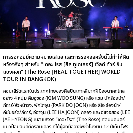
การรอคอยมีความหมายเสมอ และการรอคอยครั้งนี้ไม่ทำให้ผิด
หวังจริงๆ สำหรับ “เดอะ โรส [ฮีล ทูเกเธอร์] เวิลด์ ทัวร์ อิน
แบงคอก” (The Rose [HEAL TOGETHER] WORLD
TOUR IN BANGKOK)
คอนเสิร์ตแรกในประเทศไทยของศิลปินเกาหลีมากฝีมืออนาคตไกล
อย่าง 4 หนุ่ม คิมอูซอง (KIM WOO SUNG) หรือ แซม นักร้องนำ/
กีตาร์/หัวหน้าวง, พัคโดจุน (PARK DO JOON) หรือ ลีโอ ร้องนำ/
คีย์บอร์ด/กีตาร์, อีฮาจุน (LEE HA JOON) กลอง และ อีแจฮยอง (LEE
JAE HYEONG) เบส แห่งวง “เดอะ โรส” (The Rose) ศิลปินดนตรี
แนวป็อปอินดี้ดีกรีอินเตอร์ ที่ได้ผู้จัดมืออาชีพชั่วโมงบิน 12 ปีเต็ม โฟร์