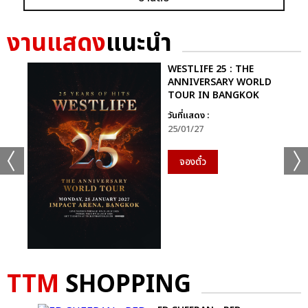
** คิวถัดไป “โฟร์วันวันฯ” เชิญพบกันวันศุกร์นี้ 13 มกราคม 2566 ที่
คอนเสิร์ต “[ฟอลโลว์ เดอะ มูฟเมนต์] เอโอเอ็มจี เวิลด์ ทัวร์ 2023 อิน
งานแสดง
แนะนำ
แบงคอก” ([FOLLOW THE MOVEMENT] AOMG WORLD
TOUR 2023 IN BANGKOK) เวลา 19:00-22:0 น. ณ ยูเนี่ยน
ฮอลล์ ชั้น 6 ศูนย์การค้ายูเนี่ยน มอลล์ **
WESTLIFE 25 : THE
ANNIVERSARY WORLD
TOUR IN BANGKOK
อัลบั้ม
รูป
วันที่แสดง :
25/01/27
จองตั๋ว
TTM
SHOPPING