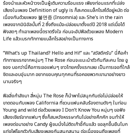
ร้องนำและหัวหน้าวงเป็นผู้เติมความร้อนแรง เพียงท่อนแรกที่เปล่ง
เสียงในเพลง Definition of ugly is ก็สะกดแบล็กโรสได้อยู่หมัด ต่อ
เนื่องกันด้วยเพลง 불면증 (Insomnia) และ She’s in the rain
เพลงจากมินิอัลบั้มที่ 2 ซึ่งถึงแม้จะปล่อยมาตั้งแต่ปี 2018 แต่เมื่อได้
ฟังสดๆ ทำเอาเพลงนี้ตราตรึงใจ ก่อนจะอัปฟีลด้วยเพลง Modern
Life แล้วเบรกทักทายแบล็กโรสอย่างเป็นทางการ
“What’s up Thailand? Hello and Hi!” และ “สวัสดีครับ” นี่คือคำ
ทักทายแรกจากหนุ่มๆ The Rose ก่อนจะแนะนำตัวกันทีละคน โดย อู
ซอง บอกว่านี่คือการเจอแฟนๆ ชาวไทยครั้งแรกเลย เป็นการเจอที่ใกล้
ชิดและอบอุ่นมาก อยากขอบคุณทุกคนที่รอคอยพวกเขามาอย่างยาว
นานจริงๆ
ฟีลลิ่งกำลังมา สี่หนุ่ม The Rose ก็นำพาไปสนุกกันต่อไม่ปล่อยให้
ขาดตอนกับเพลง California ที่ชวนแฟนคลับร้องตามดังๆ ในท่อน
Young and wild ต่อด้วยเพลง I Don’t Know You หนุ่มๆ ขอฟัง
เสียงเชียร์จากแฟนๆ ซึ่งก็สมหวังหรรษากันไปอย่างคึกคัก จนทำให้
เพลงต่อมาอย่าง Candy ผู้ชมนั่งไม่ติดเก้าอี้กันแล้ว ขอลุกขึ้นยืนโบก
แท่งไฟโยกตัวกับเสียงเพลงกันสนุกสนาน ต่อเนื่องจนถึงเพลงที่