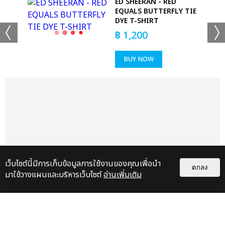
 T-
ED SHEERAN - RED
EQUALS BUTTERFLY TIE
DYE T-SHIRT
฿
1,200
BUY NOW
+24
ดูรูปทั้งหมด
เเท็กที่เกี่ยวข้อง :
THE ROSE
เว็บไซต์นี้มีการเก็บข้อมูลการใช้งานของคุณเพื่อนำ
ตกลง
มาใช้วางแผนและบริหารเว็บไซต์
อ่านเพิ่มเติม
THE ROSE [HEAL TOGETHER] WORLD TOUR IN BANGKOK)