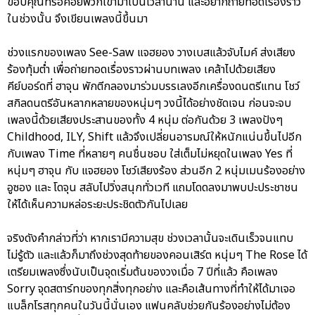
ขอบคุณที่รอคอยพวกเขามาเป็นเวลานาน และอยากถ่ายทอดเรื่องราว
ในช่วงนั้น จึงเขียนเพลงนี้ขึ้นมา
ช่วงแรกของเพลง See-Saw แจฮยอง วางเบสแล้วจับไมค์ ส่งเสียง
ร้องทุ้มต่ำ เพื่อถ่ายทอดเรื่องราวผ่านบทเพลง เคล้าไปด้วยเสียง
คีย์บอร์ดที่ ฮาจุน พักตีกลองมาร่วมบรรเลงอีกเครื่องดนตรีแทน โชว์
สกิลดนตรีอันหลากหลายของหนุ่มๆ วงนี้ได้อย่างชัดเจน ก่อนจะจบ
เพลงนี้ด้วยเสียงประสานของทั้ง 4 หนุ่ม ต่อกันด้วย 3 เพลงปังๆ
Childhood, ILY, Shift แล้วจึงเปลี่ยนอารมณ์ให้หนักแน่นขึ้นไปอีก
กับเพลง Time ที่หลายๆ คนชื่นชอบ ใส่เต็มไม่หยุดในเพลง Yes ที่
หนุ่มๆ ฮาจุน กับ แจฮยอง โชว์เสียงร้อง ส่วนอีก 2 หนุ่มเมนร้องอย่าง
อูซอง และ โดจุน สลับไปวิ่งสนุกทั่วเวที แถมโดดลงมาพบปะประชาชน
ให้ได้เห็นความหล่อระยะประชิดตัวกันไปเลย
จริงดังคำกล่าวที่ว่า หากเรามีความสุข ช่วงเวลานั้นจะเดินเร็วจนแทบ
ไม่รู้ตัว และแล้วก็มาถึงช่วงสุดท้ายของคอนเสิร์ต หนุ่มๆ The Rose ได้
เตรียมเพลงซึ่งนับเป็นจุดเริ่มต้นของวงเมื่อ 7 ปีที่แล้ว คือเพลง
Sorry จุดสตาร์ทของทุกสิ่งทุกอย่าง และคือเส้นทางที่ทำให้ได้มาเจอ
แบล็กโรสทุกคนในวันนี้นั่นเอง แฟนคลับช่วยกันร้องอย่างไม่ต้อง