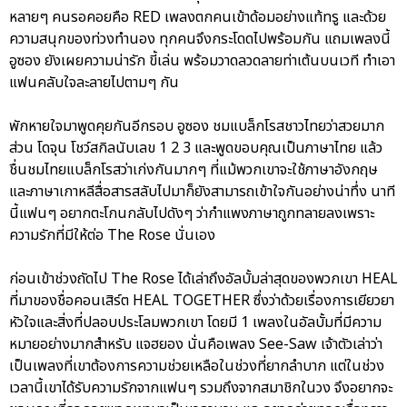
หลายๆ คนรอคอยคือ RED เพลงตกคนเข้าด้อมอย่างแท้ทรู และด้วย
ความสนุกของท่วงทำนอง ทุกคนจึงกระโดดไปพร้อมกัน แถมเพลงนี้
อูซอง ยังเผยความน่ารัก ขี้เล่น พร้อมวาดลวดลายท่าเต้นบนเวที ทำเอา
แฟนคลับใจละลายไปตามๆ กัน
พักหายใจมาพูดคุยกันอีกรอบ อูซอง ชมแบล็กโรสชาวไทยว่าสวยมาก
ส่วน โดจุน โชว์สกิลนับเลข 1 2 3 และพูดขอบคุณเป็นภาษาไทย แล้ว
ชื่นชมไทยแบล็กโรสว่าเก่งกันมากๆ ที่แม้พวกเขาจะใช้ภาษาอังกฤษ
และภาษาเกาหลีสื่อสารสลับไปมาก็ยังสามารถเข้าใจกันอย่างน่าทึ่ง นาที
นี้แฟนๆ อยากตะโกนกลับไปดังๆ ว่ากำแพงภาษาถูกทลายลงเพราะ
ความรักที่มีให้ต่อ The Rose นั่นเอง
ก่อนเข้าช่วงถัดไป The Rose ได้เล่าถึงอัลบั้มล่าสุดของพวกเขา HEAL
ที่มาของชื่อคอนเสิร์ต HEAL TOGETHER ซึ่งว่าด้วยเรื่องการเยียวยา
หัวใจและสิ่งที่ปลอบประโลมพวกเขา โดยมี 1 เพลงในอัลบั้มที่มีความ
หมายอย่างมากสำหรับ แจฮยอง นั่นคือเพลง See-Saw เจ้าตัวเล่าว่า
เป็นเพลงที่เขาต้องการความช่วยเหลือในช่วงที่ยากลำบาก แต่ในช่วง
เวลานี้เขาได้รับความรักจากแฟนๆ รวมถึงจากสมาชิกในวง จึงอยากจะ