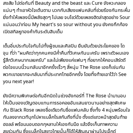
สงสัย ไปต่อกันที่ Beauty and the beast และ Cure จังหวะกลอง
แน่นๆ ทำเอาหัวใจเต้นตาม บวกกับเสียงแฟนคลับที่ช่วยร้องกันกระหึ่ม
ยิ่งทำให้เพลงนี้มีพลังสุดๆ ไปเลย จบโชว์ด้วยเพลงฮิตล่าสุดอย่าง Sour
แน่นอนว่าท่อน My heart's so sour without you ยังคงกึกก้อง
เปิดสกิลหูทองคำกันระดับสิบเต็ม
เต็มอิ่มประทับใจกันไปทั้งผู้ชมและศิลปิน ยืนยันด้วยประโยคของ โด
จุน ที่ว่า “ผมคิดว่าทุกคนคงมีค่ำคืนที่วิเศษกันนะครับ เพราะตัวผมเอง
รู้สึกวิเศษมากเลยครับ” และไม่เพียงแค่แฟนๆ ที่อยากให้คอนเสิร์ตดี
ต่อใจแบบนี้วนกลับมาอีกครั้งเร็วๆ สี่หนุ่ม The Rose เองก็เช่นกัน
พวกเขาอยากจะกลับมาที่ประเทศไทยอีกครั้ง โดยทิ้งท้ายเอาไว้ว่า See
you next year!
ยังมีความพิเศษต่อกันอีกนิดในช่วงอังกอร์ที่ The Rose นำมามอบ
ให้เป็นของขวัญตอบแทนการรอคอยอันแสนยาวนานอย่างสุดพิเศษ
กับ Black Rose เพลงชื่อเดียวกับชื่อแฟนคลับ ซึ่งทั้ง 4 หนุ่มพร้อมใจ
กันลงจากเวทีบุกไปหาแบล็กโรสกันถึงที่นั่ง ตั้งแต่แถวหน้าสุดยันท้าย
ฮอลล์ พร้อมมอบดอกกุหลาบให้เองกับมือ แล้วจึงเก็บภาพความ
สุขร่วมกัน ซึ่งแบล็กโรสชาวไทยนั้นก็ได้ให้สัญญาผ่านโปรเจ็กต์