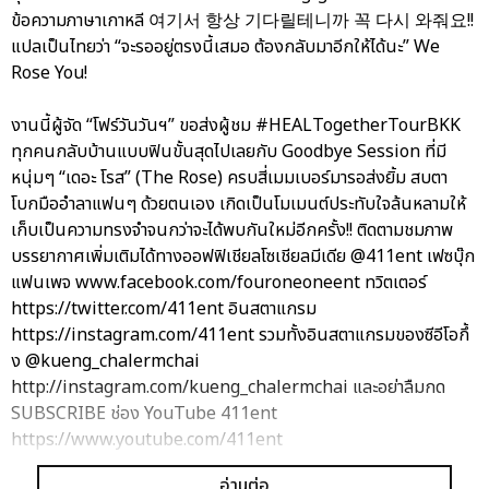
ข้อความภาษาเกาหลี 여기서 항상 기다릴테니까 꼭 다시 와줘요!!
แปลเป็นไทยว่า “จะรออยู่ตรงนี้เสมอ ต้องกลับมาอีกให้ได้นะ” We
Rose You!
งานนี้ผู้จัด “โฟร์วันวันฯ” ขอส่งผู้ชม #HEALTogetherTourBKK
ทุกคนกลับบ้านแบบฟินขั้นสุดไปเลยกับ Goodbye Session ที่มี
หนุ่มๆ “เดอะ โรส” (The Rose) ครบสี่เมมเบอร์มารอส่งยิ้ม สบตา
โบกมืออำลาแฟนๆ ด้วยตนเอง เกิดเป็นโมเมนต์ประทับใจล้นหลามให้
เก็บเป็นความทรงจำจนกว่าจะได้พบกันใหม่อีกครั้ง!! ติดตามชมภาพ
บรรยากาศเพิ่มเติมได้ทางออฟฟิเชียลโซเชียลมีเดีย @411ent เฟซบุ๊ก
แฟนเพจ www.facebook.com/fouroneoneent ทวิตเตอร์
https://twitter.com/411ent อินสตาแกรม
https://instagram.com/411ent รวมทั้งอินสตาแกรมของซีอีโอกึ้
ง @kueng_chalermchai
http://instagram.com/kueng_chalermchai และอย่าลืมกด
SUBSCRIBE ช่อง YouTube 411ent
https://www.youtube.com/411ent
อ่านต่อ