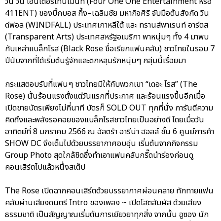
วัน วัน เอ็นเตอร์เทนเม้นท์ (Four One One Entertainment หรือ
411ENT) ของบิ๊กบอส กึ้ง–เฉลิมชัย มหากิจศิริ จับมือต้นสังกัด วิน
ด์ฟอล (WINDFALL) ประเทศเกาหลีใต้ และ ทรานส์พาเรนท์ อาร์ตส
(Transparent Arts) ประเทศสหรัฐอเมริกา พาหนุ่มๆ ทั้ง 4 มาพบ
กับเหล่าแบล็กโรส (Black Rose ชื่อเรียกแฟนคลับ) ชาวไทยในรอบ 7
ปีนับจากที่ได้เริ่มต้นรู้จักและตกหลุมรักหนุ่มๆ กลุ่มนี้เรื่อยมา
กระแสตอบรับที่แฟนๆ ชาวไทยมีให้กับพวกเขา “เดอะ โรส” (The
Rose) นั้นร้อนแรงตั้งแต่วันแรกที่ประกาศ และร้อนแรงขึ้นอีกเมื่อ
เปิดขายบัตรเพียงไม่กี่นาที บัตรก็ SOLD OUT ทุกที่นั่ง การันตีความ
คิดถึงและพลังรอคอยของแบล็กโรสชาวไทยเป็นอย่างดี โดยเมื่อวัน
อาทิตย์ที่ 8 มกราคม 2566 ณ อัลตร้า อารีน่า ฮอลล์ ชั้น 6 ศูนย์การค้า
SHOW DC จึงเต็มไปด้วยบรรยากาศอบอุ่น เริ่มต้นจากกิจกรรม
Group Photo สุดใกล้ชิดซึ่งทำเอาแฟนคลับกรี๊ดนำร่องก่อนดู
คอนเสิร์ตไปแล้วหนึ่งสเต็ป
The Rose เปิดฉากคอนเสิร์ตด้วยบรรยากาศผ่อนคลาย ทักทายแฟน
คลับผ่านเสียงดนตรี Intro ของเพลง ~ เปิดโสตสัมผัส ด้วยเสียง
ธรรมชาติ เป็นสัญญาณเริ่มต้นการเยียวยาทุกสิ่ง จากนั้น อูซอง นัก