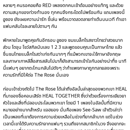
หลายๆ คนรอคอยคือ RED เพลงตกคนเข้าด้อมอย่างแท้ทรู และด้วย
ความสนุกของท่วงทำนอง ทุกคนจึงกระโดดไปพร้อมกัน แถมเพลงนี้
อูซอง ยังเผยความน่ารัก ขี้เล่น พร้อมวาดลวดลายท่าเต้นบนเวที ทำเอา
แฟนคลับใจละลายไปตามๆ กัน
พักหายใจมาพูดคุยกันอีกรอบ อูซอง ชมแบล็กโรสชาวไทยว่าสวยมาก
ส่วน โดจุน โชว์สกิลนับเลข 1 2 3 และพูดขอบคุณเป็นภาษาไทย แล้ว
ชื่นชมไทยแบล็กโรสว่าเก่งกันมากๆ ที่แม้พวกเขาจะใช้ภาษาอังกฤษ
และภาษาเกาหลีสื่อสารสลับไปมาก็ยังสามารถเข้าใจกันอย่างน่าทึ่ง นาที
นี้แฟนๆ อยากตะโกนกลับไปดังๆ ว่ากำแพงภาษาถูกทลายลงเพราะ
ความรักที่มีให้ต่อ The Rose นั่นเอง
ก่อนเข้าช่วงถัดไป The Rose ได้เล่าถึงอัลบั้มล่าสุดของพวกเขา HEAL
ที่มาของชื่อคอนเสิร์ต HEAL TOGETHER ซึ่งว่าด้วยเรื่องการเยียวยา
หัวใจและสิ่งที่ปลอบประโลมพวกเขา โดยมี 1 เพลงในอัลบั้มที่มีความ
หมายอย่างมากสำหรับ แจฮยอง นั่นคือเพลง See-Saw เจ้าตัวเล่าว่า
เป็นเพลงที่เขาต้องการความช่วยเหลือในช่วงที่ยากลำบาก แต่ในช่วง
เวลานี้เขาได้รับความรักจากแฟนๆ รวมถึงจากสมาชิกในวง จึงอยากจะ