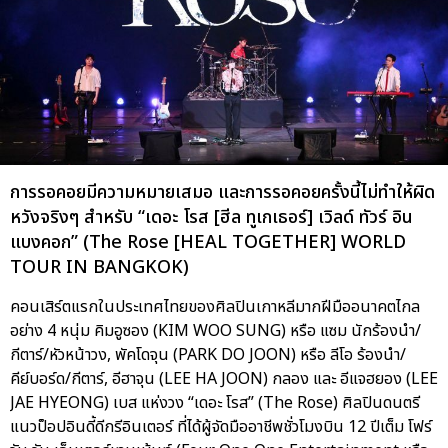
การรอคอยมีความหมายเสมอ และการรอคอยครั้งนี้ไม่ทำให้ผิด
หวังจริงๆ สำหรับ “เดอะ โรส [ฮีล ทูเกเธอร์] เวิลด์ ทัวร์ อิน
แบงคอก” (The Rose [HEAL TOGETHER] WORLD
TOUR IN BANGKOK)
คอนเสิร์ตแรกในประเทศไทยของศิลปินเกาหลีมากฝีมืออนาคตไกล
อย่าง 4 หนุ่ม คิมอูซอง (KIM WOO SUNG) หรือ แซม นักร้องนำ/
กีตาร์/หัวหน้าวง, พัคโดจุน (PARK DO JOON) หรือ ลีโอ ร้องนำ/
คีย์บอร์ด/กีตาร์, อีฮาจุน (LEE HA JOON) กลอง และ อีแจฮยอง (LEE
JAE HYEONG) เบส แห่งวง “เดอะ โรส” (The Rose) ศิลปินดนตรี
แนวป็อปอินดี้ดีกรีอินเตอร์ ที่ได้ผู้จัดมืออาชีพชั่วโมงบิน 12 ปีเต็ม โฟร์