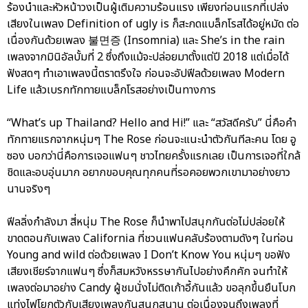
ร้องนำและหัวหน้าวงเป็นผู้เติมความร้อนแรง เพียงท่อนแรกที่เปล่ง
เสียงในเพลง Definition of ugly is ก็สะกดแบล็กโรสได้อยู่หมัด ต่อ
เนื่องกันด้วยเพลง 불면증 (Insomnia) และ She’s in the rain
เพลงจากมินิอัลบั้มที่ 2 ซึ่งถึงแม้จะปล่อยมาตั้งแต่ปี 2018 แต่เมื่อได้
ฟังสดๆ ทำเอาเพลงนี้ตราตรึงใจ ก่อนจะอัปฟีลด้วยเพลง Modern
Life แล้วเบรกทักทายแบล็กโรสอย่างเป็นทางการ
“What’s up Thailand? Hello and Hi!” และ “สวัสดีครับ” นี่คือคำ
ทักทายแรกจากหนุ่มๆ The Rose ก่อนจะแนะนำตัวกันทีละคน โดย อู
ซอง บอกว่านี่คือการเจอแฟนๆ ชาวไทยครั้งแรกเลย เป็นการเจอที่ใกล้
ชิดและอบอุ่นมาก อยากขอบคุณทุกคนที่รอคอยพวกเขามาอย่างยาว
นานจริงๆ
ฟีลลิ่งกำลังมา สี่หนุ่ม The Rose ก็นำพาไปสนุกกันต่อไม่ปล่อยให้
ขาดตอนกับเพลง California ที่ชวนแฟนคลับร้องตามดังๆ ในท่อน
Young and wild ต่อด้วยเพลง I Don’t Know You หนุ่มๆ ขอฟัง
เสียงเชียร์จากแฟนๆ ซึ่งก็สมหวังหรรษากันไปอย่างคึกคัก จนทำให้
เพลงต่อมาอย่าง Candy ผู้ชมนั่งไม่ติดเก้าอี้กันแล้ว ขอลุกขึ้นยืนโบก
แท่งไฟโยกตัวกับเสียงเพลงกันสนุกสนาน ต่อเนื่องจนถึงเพลงที่