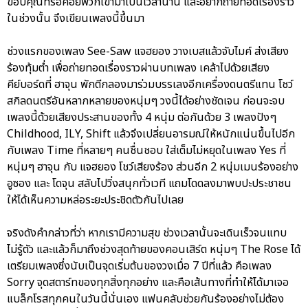
ขอบคุณที่รอคอยพวกเขามาเป็นเวลานาน และอยากถ่ายทอดเรื่องราว
ในช่วงนั้น จึงเขียนเพลงนี้ขึ้นมา
ช่วงแรกของเพลง See-Saw แจฮยอง วางเบสแล้วจับไมค์ ส่งเสียง
ร้องทุ้มต่ำ เพื่อถ่ายทอดเรื่องราวผ่านบทเพลง เคล้าไปด้วยเสียง
คีย์บอร์ดที่ ฮาจุน พักตีกลองมาร่วมบรรเลงอีกเครื่องดนตรีแทน โชว์
สกิลดนตรีอันหลากหลายของหนุ่มๆ วงนี้ได้อย่างชัดเจน ก่อนจะจบ
เพลงนี้ด้วยเสียงประสานของทั้ง 4 หนุ่ม ต่อกันด้วย 3 เพลงปังๆ
Childhood, ILY, Shift แล้วจึงเปลี่ยนอารมณ์ให้หนักแน่นขึ้นไปอีก
กับเพลง Time ที่หลายๆ คนชื่นชอบ ใส่เต็มไม่หยุดในเพลง Yes ที่
หนุ่มๆ ฮาจุน กับ แจฮยอง โชว์เสียงร้อง ส่วนอีก 2 หนุ่มเมนร้องอย่าง
อูซอง และ โดจุน สลับไปวิ่งสนุกทั่วเวที แถมโดดลงมาพบปะประชาชน
ให้ได้เห็นความหล่อระยะประชิดตัวกันไปเลย
จริงดังคำกล่าวที่ว่า หากเรามีความสุข ช่วงเวลานั้นจะเดินเร็วจนแทบ
ไม่รู้ตัว และแล้วก็มาถึงช่วงสุดท้ายของคอนเสิร์ต หนุ่มๆ The Rose ได้
เตรียมเพลงซึ่งนับเป็นจุดเริ่มต้นของวงเมื่อ 7 ปีที่แล้ว คือเพลง
Sorry จุดสตาร์ทของทุกสิ่งทุกอย่าง และคือเส้นทางที่ทำให้ได้มาเจอ
แบล็กโรสทุกคนในวันนี้นั่นเอง แฟนคลับช่วยกันร้องอย่างไม่ต้อง