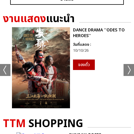
** คิวถัดไป “โฟร์วันวันฯ” เชิญพบกันวันศุกร์นี้ 13 มกราคม 2566 ที่
คอนเสิร์ต “[ฟอลโลว์ เดอะ มูฟเมนต์] เอโอเอ็มจี เวิลด์ ทัวร์ 2023 อิน
งานแสดง
แนะนำ
แบงคอก” ([FOLLOW THE MOVEMENT] AOMG WORLD
TOUR 2023 IN BANGKOK) เวลา 19:00-22:0 น. ณ ยูเนี่ยน
ฮอลล์ ชั้น 6 ศูนย์การค้ายูเนี่ยน มอลล์ **
DANCE DRAMA ''ODES TO
HEROES''
อัลบั้ม
รูป
วันที่แสดง :
10/10/26
จองตั๋ว
TTM
SHOPPING