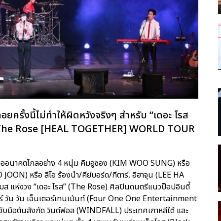
ั้งนี้ไม่ทำให้ผิดหวังจริงๆ สำหรับ “เดอะ โรส
งคอก” (The Rose [HEAL TOGETHER] WORLD TOUR
ืออนาคตไกลอย่าง 4 หนุ่ม คิมอูซอง (KIM WOO SUNG) หรือ
 JOON) หรือ ลีโอ ร้องนำ/คีย์บอร์ด/กีตาร์, อีฮาจุน (LEE HA
แห่งวง “เดอะ โรส” (The Rose) ศิลปินดนตรีแนวป็อปอินดี้
ต็ม โฟร์ วัน วัน เอ็นเตอร์เทนเม้นท์ (Four One One Entertainment
 จับมือต้นสังกัด วินด์ฟอล (WINDFALL) ประเทศเกาหลีใต้ และ