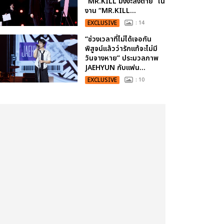
“MR.KILL มังงะสั่งตาย” ใน
งาน “MR.KILL...
EXCLUSIVE
: 14
“ช่วงเวลาที่ไม่ได้เจอกัน
พิสูจน์แล้วว่ารักแท้จะไม่มี
วันจางหาย” ประมวลภาพ
JAEHYUN กับแฟน...
EXCLUSIVE
: 10