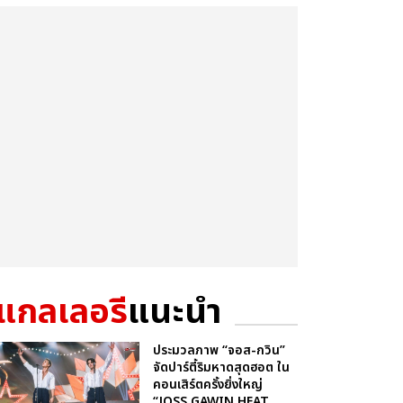
แกลเลอรี
แนะนำ
ประมวลภาพ “จอส-กวิน”
จัดปาร์ตี้ริมหาดสุดฮอต ใน
คอนเสิร์ตครั้งยิ่งใหญ่
“JOSS GAWIN HEAT ...