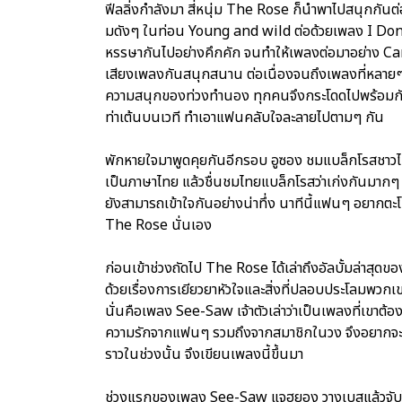
ฟีลลิ่งกำลังมา สี่หนุ่ม The Rose ก็นำพาไปสนุกกั
มดังๆ ในท่อน Young and wild ต่อด้วยเพลง I Don’
หรรษากันไปอย่างคึกคัก จนทำให้เพลงต่อมาอย่าง Candy
เสียงเพลงกันสนุกสนาน ต่อเนื่องจนถึงเพลงที่หลา
ความสนุกของท่วงทำนอง ทุกคนจึงกระโดดไปพร้อมกัน 
ท่าเต้นบนเวที ทำเอาแฟนคลับใจละลายไปตามๆ กัน
พักหายใจมาพูดคุยกันอีกรอบ อูซอง ชมแบล็กโรสชาวไท
เป็นภาษาไทย แล้วชื่นชมไทยแบล็กโรสว่าเก่งกันมากๆ 
ยังสามารถเข้าใจกันอย่างน่าทึ่ง นาทีนี้แฟนๆ อยากต
The Rose นั่นเอง
ก่อนเข้าช่วงถัดไป The Rose ได้เล่าถึงอัลบั้มล่าส
ด้วยเรื่องการเยียวยาหัวใจและสิ่งที่ปลอบประโลมพวก
นั่นคือเพลง See-Saw เจ้าตัวเล่าว่าเป็นเพลงที่เขาต้อ
ความรักจากแฟนๆ รวมถึงจากสมาชิกในวง จึงอยากจะ
ราวในช่วงนั้น จึงเขียนเพลงนี้ขึ้นมา
ช่วงแรกของเพลง See-Saw แจฮยอง วางเบสแล้วจับไมค์ 