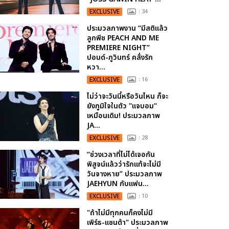
EXCLUSIVE
: 34
ประมวลภาพงาน “มีสติแล้ว
ลูกพีช PEACH AND ME
PREMIERE NIGHT”
ปอนด์-ภูวินทร์ คลั่งรัก
หวา...
EXCLUSIVE
: 16
ไม่ว่าจะวันนี้หรือวันไหน ก็จะ
ยังภูมิใจในตัว "แจบอม"
เหมือนเดิม! ประมวลภาพ
JA...
EXCLUSIVE
: 28
“ช่วงเวลาที่ไม่ได้เจอกัน
พิสูจน์แล้วว่ารักแท้จะไม่มี
วันจางหาย” ประมวลภาพ
JAEHYUN กับแฟน...
EXCLUSIVE
: 10
"ถ้าไม่มีทุกคนก็คงไม่มี
เพิร์ธ-แซนต้า" ประมวลภาพ