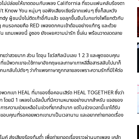
นต่อไม่ปล่อยให้ขาดตอนกับเพลง California ที่ชวนแฟนคลับร้องตา
t Know You หนุ่มๆ ขอฟังเสียงเชียร์จากแฟนๆ ซึ่งก็สมหวัง
 ผู้ชมนั่งไม่ติดเก้าอี้กันแล้ว ขอลุกขึ้นยืนโบกแท่งไฟโยกตัวกับ
ยๆ คนรอคอยคือ RED เพลงตกคนเข้าด้อมอย่างแท้ทรู และด้วย
แถมเพลงนี้ อูซอง ยังเผยความน่ารัก ขี้เล่น พร้อมวาดลวดลาย
ยว่าสวยมาก ส่วน โดจุน โชว์สกิลนับเลข 1 2 3 และพูดขอบคุณ
ที่แม้พวกเขาจะใช้ภาษาอังกฤษและภาษาเกาหลีสื่อสารสลับไปมาก็
ะโกนกลับไปดังๆ ว่ากำแพงภาษาถูกทลายลงเพราะความรักที่มีให้ต่อ
ุดของพวกเขา HEAL ที่มาของชื่อคอนเสิร์ต HEAL TOGETHER ซึ่งว่า
เขา โดยมี 1 เพลงในอัลบั้มที่มีความหมายอย่างมากสำหรับ แจฮยอง
งการความช่วยเหลือในช่วงที่ยากลำบาก แต่ในช่วงเวลานี้เขาได้รับ
ขอบคุณที่รอคอยพวกเขามาเป็นเวลานาน และอยากถ่ายทอดเรื่อง
ส่งเสียงร้องทุ้มต่ำ เพื่อถ่ายทอดเรื่องราวผ่านบทเพลง เคล้า