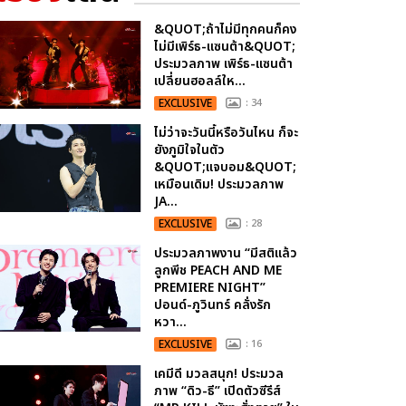
&QUOT;ถ้าไม่มีทุกคนก็คง
ไม่มีเพิร์ธ-แซนต้า&QUOT;
ประมวลภาพ เพิร์ธ-แซนต้า
เปลี่ยนฮอลล์ให...
EXCLUSIVE
: 34
ไม่ว่าจะวันนี้หรือวันไหน ก็จะ
ยังภูมิใจในตัว
&QUOT;แจบอม&QUOT;
เหมือนเดิม! ประมวลภาพ
JA...
EXCLUSIVE
: 28
ประมวลภาพงาน “มีสติแล้ว
ลูกพีช PEACH AND ME
PREMIERE NIGHT”
ปอนด์-ภูวินทร์ คลั่งรัก
หวา...
EXCLUSIVE
: 16
เคมีดี มวลสนุก! ประมวล
ภาพ “ดิว-ธี” เปิดตัวซีรีส์