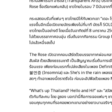
ทรานส์พาเรนท์ อาร์ตส (Transparent Arts) ประเทศส
Rose ชื่อเรียกแฟนคลับ) ชาวไทยในรอบ 7 ปีนับจากที่ได้เ
กระแสตอบรับที่แฟนๆ ชาวไทยมีให้กับพวกเขา “เดอะ โ
แรงขึ้นอีกเมื่อเปิดขายบัตรเพียงไม่กี่นาที บัตรก็ 
ชาวไทยเป็นอย่างดี โดยเมื่อวันอาทิตย์ที่ 8 มกราคม 2
ไปด้วยบรรยากาศอบอุ่น เริ่มต้นจากกิจกรรม Group P
ไปแล้วหนึ่งสเต็ป
The Rose เปิดฉากคอนเสิร์ตด้วยบรรยากาศผ่อนคลา
สัมผัส ด้วยเสียงธรรมชาติ เป็นสัญญาณเริ่มต้นการเยีย
ร้อนแรง เพียงท่อนแรกที่เปล่งเสียงในเพลง Definiti
불면증 (Insomnia) และ She’s in the rain เพลงจากมินิอั
สดๆ ทำเอาเพลงนี้ตราตรึงใจ ก่อนจะอัปฟีลด้วยเพล
“What’s up Thailand? Hello and Hi!” และ “สวัส
ตัวกันทีละคน โดย อูซอง บอกว่านี่คือการเจอแฟนๆ ชา
ขอบคุณทุกคนที่รอคอยพวกเขามาอย่างยาวนานจริงๆ