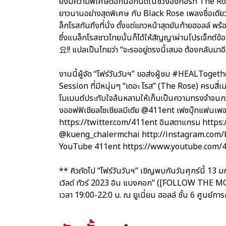
ยังมีความพิเศษต่อกันอีกนิดในช่วงอังกอร์ที่ T
ยาวนานอย่างสุดพิเศษ กับ Black Rose เพลงชื่อเดียว
ล็กโรสกันถึงที่นั่ง ตั้งแต่แถวหน้าสุดยันท้ายฮอลล์ 
ซึ่งแบล็กโรสชาวไทยนั้นก็ได้ให้สัญญาผ่านโ
요!! แปลเป็นไทยว่า “จะรออยู่ตรงนี้เสมอ ต้องกลับมาอ
งานนี้ผู้จัด “โฟร์วันวันฯ” ขอส่งผู้ชม #HEALTo
Session ที่มีหนุ่มๆ “เดอะ โรส” (The Rose) ครบสี่
โมเมนต์ประทับใจล้นหลามให้เก็บเป็นความทรงจำจนกว่า
งออฟฟิเชียลโซเชียลมีเดีย @411ent เฟซบุ๊กแฟน
https://twitter.com/411ent อินสตาแกรม https:/
@kueng_chalermchai http://instagram.com/k
YouTube 411ent https://www.youtube.com
** คิวถัดไป “โฟร์วันวันฯ” เชิญพบกันวันศุกร์นี้ 13 ม
เวิลด์ ทัวร์ 2023 อิน แบงคอก” ([FOLLOW 
เวลา 19:00-22:0 น. ณ ยูเนี่ยน ฮอลล์ ชั้น 6 ศูนย์การ