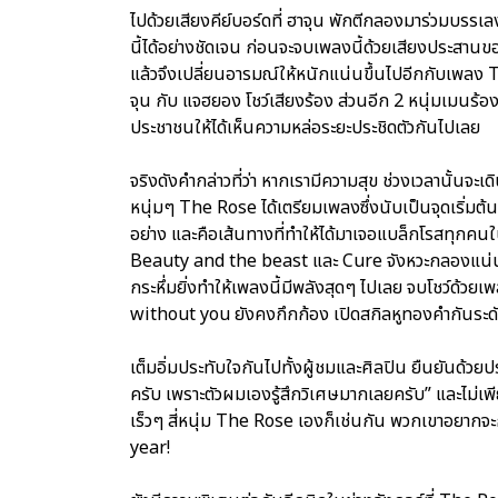
ไปด้วยเสียงคีย์บอร์ดที่ ฮาจุน พักตีกลองมาร่วมบรร
นี้ได้อย่างชัดเจน ก่อนจะจบเพลงนี้ด้วยเสียงประสานข
แล้วจึงเปลี่ยนอารมณ์ให้หนักแน่นขึ้นไปอีกกับเพลง T
จุน กับ แจฮยอง โชว์เสียงร้อง ส่วนอีก 2 หนุ่มเมนร้อ
ประชาชนให้ได้เห็นความหล่อระยะประชิดตัวกันไปเลย
จริงดังคำกล่าวที่ว่า หากเรามีความสุข ช่วงเวลานั้นจะเ
หนุ่มๆ The Rose ได้เตรียมเพลงซึ่งนับเป็นจุดเริ่มต้น
อย่าง และคือเส้นทางที่ทำให้ได้มาเจอแบล็กโรสทุกคนใน
Beauty and the beast และ Cure จังหวะกลองแน่นๆ
กระหึ่มยิ่งทำให้เพลงนี้มีพลังสุดๆ ไปเลย จบโชว์ด้ว
without you ยังคงกึกก้อง เปิดสกิลหูทองคำกันระดั
เต็มอิ่มประทับใจกันไปทั้งผู้ชมและศิลปิน ยืนยันด้วยป
ครับ เพราะตัวผมเองรู้สึกวิเศษมากเลยครับ” และไม่เพ
เร็วๆ สี่หนุ่ม The Rose เองก็เช่นกัน พวกเขาอยากจะก
year!