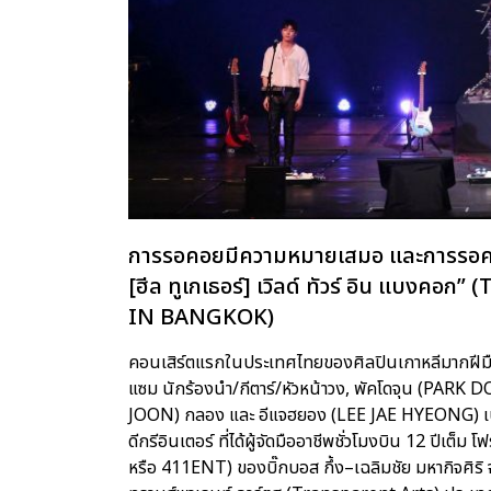
การรอคอยมีความหมายเสมอ และการรอคอยคร
[ฮีล ทูเกเธอร์] เวิลด์ ทัวร์ อิน แบ
IN BANGKOK)
คอนเสิร์ตแรกในประเทศไทยของศิลปินเกาหลีมากฝีม
แซม นักร้องนำ/กีตาร์/หัวหน้าวง, พัคโดจุน (PARK DO
JOON) กลอง และ อีแจฮยอง (LEE JAE HYEONG) เบส 
ดีกรีอินเตอร์ ที่ได้ผู้จัดมืออาชีพชั่วโมงบิน 12 ปีเ
หรือ 411ENT) ของบิ๊กบอส กึ้ง–เฉลิมชัย มหากิจศิริ