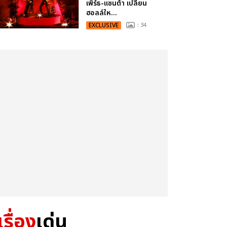
เพิร์ธ-แซนต้า เปลี่ยน
ฮอลล์ให...
EXCLUSIVE
: 34
เรื่อง
เด่น