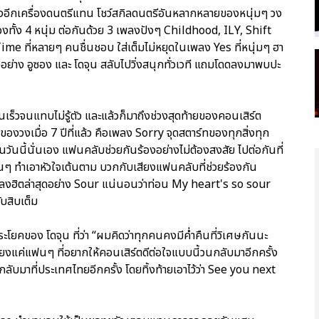
เลงอีกเครื่องดนตรีแทน โชว์สกิลดนตรีอันหลากหลายของหนุ่มๆ วง
องทั้ง 4 หนุ่ม ต่อกันด้วย 3 เพลงปังๆ Childhood, ILY, Shift
ime ที่หลายๆ คนชื่นชอบ ใส่เต็มไม่หยุดในเพลง Yes ที่หนุ่มๆ ฮา
งอย่าง อูซอง และ โดจุน สลับไปวิ่งสนุกทั่วเวที แถมโดดลงมาพบปะ
ดินเร็วจนแทบไม่รู้ตัว และแล้วก็มาถึงช่วงสุดท้ายของคอนเสิร์ต
ของวงเมื่อ 7 ปีที่แล้ว คือเพลง Sorry จุดสตาร์ทของทุกสิ่งทุก
วันนี้นั่นเอง แฟนคลับช่วยกันร้องอย่างไม่ต้องสงสัย ไปต่อกันที่
 ทำเอาหัวใจเต้นตาม บวกกับเสียงแฟนคลับที่ช่วยร้องกัน
ยเพลงฮิตล่าสุดอย่าง Sour แน่นอนว่าท่อน My heart's so sour
บสิบเต็ม
ระโยคของ โดจุน ที่ว่า “ผมคิดว่าทุกคนคงมีค่ำคืนที่วิเศษกันนะ
ียงแค่แฟนๆ ที่อยากให้คอนเสิร์ตดีต่อใจแบบนี้วนกลับมาอีกครั้ง
ลับมาที่ประเทศไทยอีกครั้ง โดยทิ้งท้ายเอาไว้ว่า See you next