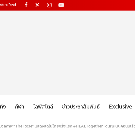
ทธิประโยชน์
เทิง
กีฬา
ไลฟ์สไตล์
ข่าวประชาสัมพันธ์
Exclusive
ก! ประมวลภาพ “The Rose” แสดงสดในไทยครั้งแรก #HEALTogetherTourBKK คอนเสิร์ต