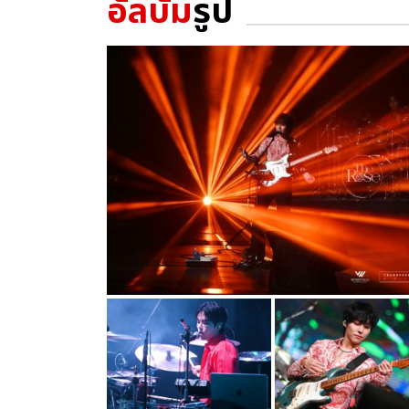
อัลบั้ม
รูป