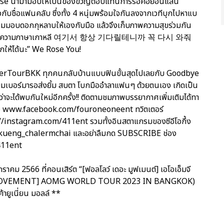
he Rose นำมามอบให้เป็นของขวัญตอบแทนการรอคอยอันแสน
กับชื่อแฟนคลับ ซึ่งทั้ง 4 หนุ่มพร้อมใจกันลงจากเวทีบุกไปหาแบ
พร้อมมอบดอกกุหลาบให้เองกับมือ แล้วจึงเก็บภาพความสุขร่วมกัน
ปรเจ็กต์ข้อความภาษาเกาหลี 여기서 항상 기다릴테니까 꼭 다시 와줘
ีกให้ได้นะ” We Rose You!
getherTourBKK ทุกคนกลับบ้านแบบฟินขั้นสุดไปเลยกับ Goodbye
เมมเบอร์มารอส่งยิ้ม สบตา โบกมืออำลาแฟนๆ ด้วยตนเอง เกิดเป็น
จะได้พบกันใหม่อีกครั้ง!! ติดตามชมภาพบรรยากาศเพิ่มเติมได้ทา
เพจ www.facebook.com/fouroneoneent ทวิตเตอร์
/instagram.com/411ent รวมทั้งอินสตาแกรมของซีอีโอกึ้ง
ueng_chalermchai และอย่าลืมกด SUBSCRIBE ช่อง
/411ent
กราคม 2566 ที่คอนเสิร์ต “[ฟอลโลว์ เดอะ มูฟเมนต์] เอโอเอ็มจี
THE MOVEMENT] AOMG WORLD TOUR 2023 IN BANGKOK)
ค้ายูเนี่ยน มอลล์ **