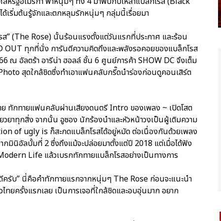
หรัฐอเมริกา พาหนุ่มๆ ทั้ง 4 มาพบกับเหล่าแบล็กโรส (Black
ริ่มต้นรู้จักและตกหลุมรักหนุ่มๆ กลุ่มนี้เรื่อยมา
รส” (The Rose) นั้นร้อนแรงตั้งแต่วันแรกที่ประกาศ และร้อน
SOLD OUT ทุกที่นั่ง การันตีความคิดถึงและพลังรอคอยของแบล็กโรส
566 ณ อัลตร้า อารีน่า ฮอลล์ ชั้น 6 ศูนย์การค้า SHOW DC จึงเต็ม
hoto สุดใกล้ชิดซึ่งทำเอาแฟนคลับกรี๊ดนำร่องก่อนดูคอนเสิร์ต
ย ทักทายแฟนคลับผ่านเสียงดนตรี Intro ของเพลง ~ เปิดโสต
วยาทุกสิ่ง จากนั้น อูซอง นักร้องนำและหัวหน้าวงเป็นผู้เติมความ
on of ugly is ก็สะกดแบล็กโรสได้อยู่หมัด ต่อเนื่องกันด้วยเพลง
ลบั้มที่ 2 ซึ่งถึงแม้จะปล่อยมาตั้งแต่ปี 2018 แต่เมื่อได้ฟัง
ง Modern Life แล้วเบรกทักทายแบล็กโรสอย่างเป็นทางการ
ดีครับ” นี่คือคำทักทายแรกจากหนุ่มๆ The Rose ก่อนจะแนะนำ
วไทยครั้งแรกเลย เป็นการเจอที่ใกล้ชิดและอบอุ่นมาก อยาก