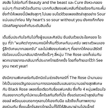
สงสัย ไปต่อกันที่ Beauty and the beast และ Cure จังหวะกลอง
แน่นๆ ทำเอาหัวใจเต้นตาม บวกกับเสียงแฟนคลับที่ช่วยร้องกันกระหึ่ม
ยิ่งทำให้เพลงนี้มีพลังสุดๆ ไปเลย จบโชว์ด้วยเพลงฮิตล่าสุดอย่าง Sour
แน่นอนว่าท่อน My heart's so sour without you ยังคงกึกก้อง
เปิดสกิลหูทองคำกันระดับสิบเต็ม
เต็มอิ่มประทับใจกันไปทั้งผู้ชมและศิลปิน ยืนยันด้วยประโยคของ โด
จุน ที่ว่า “ผมคิดว่าทุกคนคงมีค่ำคืนที่วิเศษกันนะครับ เพราะตัวผมเอง
รู้สึกวิเศษมากเลยครับ” และไม่เพียงแค่แฟนๆ ที่อยากให้คอนเสิร์ตดี
ต่อใจแบบนี้วนกลับมาอีกครั้งเร็วๆ สี่หนุ่ม The Rose เองก็เช่นกัน
พวกเขาอยากจะกลับมาที่ประเทศไทยอีกครั้ง โดยทิ้งท้ายเอาไว้ว่า See
you next year!
ยังมีความพิเศษต่อกันอีกนิดในช่วงอังกอร์ที่ The Rose นำมามอบ
ให้เป็นของขวัญตอบแทนการรอคอยอันแสนยาวนานอย่างสุดพิเศษ
กับ Black Rose เพลงชื่อเดียวกับชื่อแฟนคลับ ซึ่งทั้ง 4 หนุ่มพร้อมใจ
กันลงจากเวทีบุกไปหาแบล็กโรสกันถึงที่นั่ง ตั้งแต่แถวหน้าสุดยันท้าย
ฮอลล์ พร้อมมอบดอกกุหลาบให้เองกับมือ แล้วจึงเก็บภาพความ
สุขร่วมกัน ซึ่งแบล็กโรสชาวไทยนั้นก็ได้ให้สัญญาผ่านโปรเจ็กต์