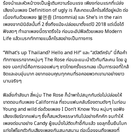
ร้องนำและหัวหน้าวงเป็นผู้เติมความร้อนแรง เพียงท่อนแรกที่เปล่ง
เสียงในเพลง Definition of ugly is ก็สะกดแบล็กโรสได้อยู่หมัด ต่อ
เนื่องกันด้วยเพลง 불면증 (Insomnia) และ She’s in the rain
เพลงจากมินิอัลบั้มที่ 2 ซึ่งถึงแม้จะปล่อยมาตั้งแต่ปี 2018 แต่เมื่อได้
ฟังสดๆ ทำเอาเพลงนี้ตราตรึงใจ ก่อนจะอัปฟีลด้วยเพลง Modern
Life แล้วเบรกทักทายแบล็กโรสอย่างเป็นทางการ
“What’s up Thailand? Hello and Hi!” และ “สวัสดีครับ” นี่คือคำ
ทักทายแรกจากหนุ่มๆ The Rose ก่อนจะแนะนำตัวกันทีละคน โดย อู
ซอง บอกว่านี่คือการเจอแฟนๆ ชาวไทยครั้งแรกเลย เป็นการเจอที่ใกล้
ชิดและอบอุ่นมาก อยากขอบคุณทุกคนที่รอคอยพวกเขามาอย่างยาว
นานจริงๆ
ฟีลลิ่งกำลังมา สี่หนุ่ม The Rose ก็นำพาไปสนุกกันต่อไม่ปล่อยให้
ขาดตอนกับเพลง California ที่ชวนแฟนคลับร้องตามดังๆ ในท่อน
Young and wild ต่อด้วยเพลง I Don’t Know You หนุ่มๆ ขอฟัง
เสียงเชียร์จากแฟนๆ ซึ่งก็สมหวังหรรษากันไปอย่างคึกคัก จนทำให้
เพลงต่อมาอย่าง Candy ผู้ชมนั่งไม่ติดเก้าอี้กันแล้ว ขอลุกขึ้นยืนโบก
แท่งไฟโยกตัวกับเสียงเพลงกันสนุกสนาน ต่อเนื่องจนถึงเพลงที่