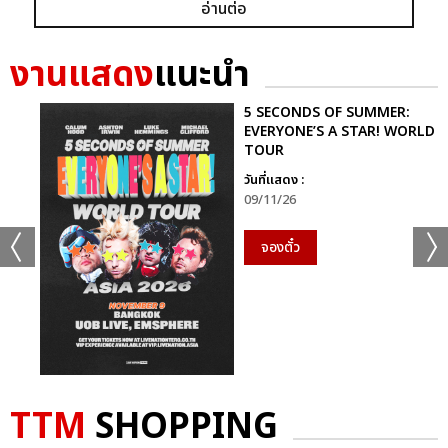
** คิวถัดไป “โฟร์วันวันฯ” เชิญพบกันวันศุกร์นี้ 13 มกราคม 2566 ที่
อ่านต่อ
คอนเสิร์ต “[ฟอลโลว์ เดอะ มูฟเมนต์] เอโอเอ็มจี เวิลด์ ทัวร์ 2023 อิน
แบงคอก” ([FOLLOW THE MOVEMENT] AOMG WORLD
งานแสดง
แนะนำ
TOUR 2023 IN BANGKOK) เวลา 19:00-22:0 น. ณ ยูเนี่ยน
ฮอลล์ ชั้น 6 ศูนย์การค้ายูเนี่ยน มอลล์ **
5 SECONDS OF SUMMER:
EVERYONE’S A STAR! WORLD
อัลบั้ม
รูป
TOUR
วันที่แสดง :
09/11/26
จองตั๋ว
TTM
SHOPPING