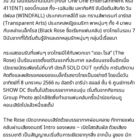
วัน วัน เอ็นเตอร์เทนเม้นท์ (Four One One Entertainment หรือ
411ENT) ของบิ๊กบอส กึ้ง–เฉลิมชัย มหากิจศิริ จับมือต้นสังกัด วิน
ด์ฟอล (WINDFALL) ประเทศเกาหลีใต้ และ ทรานส์พาเรนท์ อาร์ตส
(Transparent Arts) ประเทศสหรัฐอเมริกา พาหนุ่มๆ ทั้ง 4 มาพบ
กับเหล่าแบล็กโรส (Black Rose ชื่อเรียกแฟนคลับ) ชาวไทยในรอบ 7
ปีนับจากที่ได้เริ่มต้นรู้จักและตกหลุมรักหนุ่มๆ กลุ่มนี้เรื่อยมา
กระแสตอบรับที่แฟนๆ ชาวไทยมีให้กับพวกเขา “เดอะ โรส” (The
Rose) นั้นร้อนแรงตั้งแต่วันแรกที่ประกาศ และร้อนแรงขึ้นอีกเมื่อ
เปิดขายบัตรเพียงไม่กี่นาที บัตรก็ SOLD OUT ทุกที่นั่ง การันตีความ
คิดถึงและพลังรอคอยของแบล็กโรสชาวไทยเป็นอย่างดี โดยเมื่อวัน
อาทิตย์ที่ 8 มกราคม 2566 ณ อัลตร้า อารีน่า ฮอลล์ ชั้น 6 ศูนย์การค้า
SHOW DC จึงเต็มไปด้วยบรรยากาศอบอุ่น เริ่มต้นจากกิจกรรม
Group Photo สุดใกล้ชิดซึ่งทำเอาแฟนคลับกรี๊ดนำร่องก่อนดู
คอนเสิร์ตไปแล้วหนึ่งสเต็ป
The Rose เปิดฉากคอนเสิร์ตด้วยบรรยากาศผ่อนคลาย ทักทายแฟน
คลับผ่านเสียงดนตรี Intro ของเพลง ~ เปิดโสตสัมผัส ด้วยเสียง
ธรรมชาติ เป็นสัญญาณเริ่มต้นการเยียวยาทุกสิ่ง จากนั้น อูซอง นัก