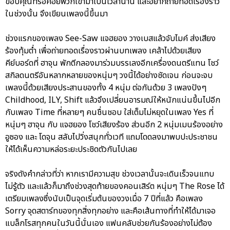
ขอบคุณที่รอคอยพวกเขามาเป็นเวลานาน และอยากถ่ายทอดเรื่องราว
ในช่วงนั้น จึงเขียนเพลงนี้ขึ้นมา
ช่วงแรกของเพลง See-Saw แจฮยอง วางเบสแล้วจับไมค์ ส่งเสียง
ร้องทุ้มต่ำ เพื่อถ่ายทอดเรื่องราวผ่านบทเพลง เคล้าไปด้วยเสียง
คีย์บอร์ดที่ ฮาจุน พักตีกลองมาร่วมบรรเลงอีกเครื่องดนตรีแทน โชว์
สกิลดนตรีอันหลากหลายของหนุ่มๆ วงนี้ได้อย่างชัดเจน ก่อนจะจบ
เพลงนี้ด้วยเสียงประสานของทั้ง 4 หนุ่ม ต่อกันด้วย 3 เพลงปังๆ
Childhood, ILY, Shift แล้วจึงเปลี่ยนอารมณ์ให้หนักแน่นขึ้นไปอีก
กับเพลง Time ที่หลายๆ คนชื่นชอบ ใส่เต็มไม่หยุดในเพลง Yes ที่
หนุ่มๆ ฮาจุน กับ แจฮยอง โชว์เสียงร้อง ส่วนอีก 2 หนุ่มเมนร้องอย่าง
อูซอง และ โดจุน สลับไปวิ่งสนุกทั่วเวที แถมโดดลงมาพบปะประชาชน
ให้ได้เห็นความหล่อระยะประชิดตัวกันไปเลย
จริงดังคำกล่าวที่ว่า หากเรามีความสุข ช่วงเวลานั้นจะเดินเร็วจนแทบ
ไม่รู้ตัว และแล้วก็มาถึงช่วงสุดท้ายของคอนเสิร์ต หนุ่มๆ The Rose ได้
เตรียมเพลงซึ่งนับเป็นจุดเริ่มต้นของวงเมื่อ 7 ปีที่แล้ว คือเพลง
Sorry จุดสตาร์ทของทุกสิ่งทุกอย่าง และคือเส้นทางที่ทำให้ได้มาเจอ
แบล็กโรสทุกคนในวันนี้นั่นเอง แฟนคลับช่วยกันร้องอย่างไม่ต้อง