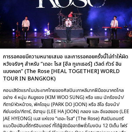
การรอคอยมีความหมายเสมอ และการรอคอยครั้งนี้ไม่ทำให้ผิด
หวังจริงๆ สำหรับ “เดอะ โรส [ฮีล ทูเกเธอร์] เวิลด์ ทัวร์ อิน
แบงคอก” (The Rose [HEAL TOGETHER] WORLD
TOUR IN BANGKOK)
คอนเสิร์ตแรกในประเทศไทยของศิลปินเกาหลีมากฝีมืออนาคตไกล
อย่าง 4 หนุ่ม คิมอูซอง (KIM WOO SUNG) หรือ แซม นักร้องนำ/
กีตาร์/หัวหน้าวง, พัคโดจุน (PARK DO JOON) หรือ ลีโอ ร้องนำ/
คีย์บอร์ด/กีตาร์, อีฮาจุน (LEE HA JOON) กลอง และ อีแจฮยอง (LEE
JAE HYEONG) เบส แห่งวง “เดอะ โรส” (The Rose) ศิลปินดนตรี
แนวป็อปอินดี้ดีกรีอินเตอร์ ที่ได้ผู้จัดมืออาชีพชั่วโมงบิน 12 ปีเต็ม โฟร์