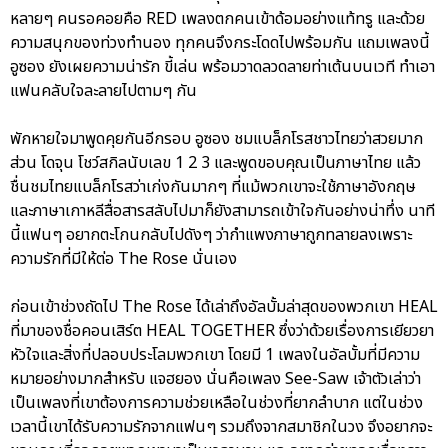
หลายๆ คนรอคอยคือ RED เพลงตกคนเข้าด้อมอย่างแท้ทรู และด้วย
ความสนุกของท่วงทำนอง ทุกคนจึงกระโดดไปพร้อมกัน แถมเพลงนี้
อูซอง ยังเผยความน่ารัก ขี้เล่น พร้อมวาดลวดลายท่าเต้นบนเวที ทำเอา
แฟนคลับใจละลายไปตามๆ กัน
พักหายใจมาพูดคุยกันอีกรอบ อูซอง ชมแบล็กโรสชาวไทยว่าสวยมาก
ส่วน โดจุน โชว์สกิลนับเลข 1 2 3 และพูดขอบคุณเป็นภาษาไทย แล้ว
ชื่นชมไทยแบล็กโรสว่าเก่งกันมากๆ ที่แม้พวกเขาจะใช้ภาษาอังกฤษ
และภาษาเกาหลีสื่อสารสลับไปมาก็ยังสามารถเข้าใจกันอย่างน่าทึ่ง นาที
นี้แฟนๆ อยากตะโกนกลับไปดังๆ ว่ากำแพงภาษาถูกทลายลงเพราะ
ความรักที่มีให้ต่อ The Rose นั่นเอง
ก่อนเข้าช่วงถัดไป The Rose ได้เล่าถึงอัลบั้มล่าสุดของพวกเขา HEAL
ที่มาของชื่อคอนเสิร์ต HEAL TOGETHER ซึ่งว่าด้วยเรื่องการเยียวยา
หัวใจและสิ่งที่ปลอบประโลมพวกเขา โดยมี 1 เพลงในอัลบั้มที่มีความ
หมายอย่างมากสำหรับ แจฮยอง นั่นคือเพลง See-Saw เจ้าตัวเล่าว่า
เป็นเพลงที่เขาต้องการความช่วยเหลือในช่วงที่ยากลำบาก แต่ในช่วง
เวลานี้เขาได้รับความรักจากแฟนๆ รวมถึงจากสมาชิกในวง จึงอยากจะ