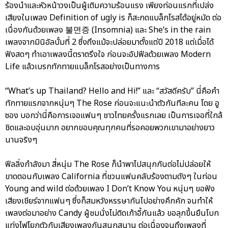
ร้องนำและหัวหน้าวงเป็นผู้เติมความร้อนแรง เพียงท่อนแรกที่เปล่ง
เสียงในเพลง Definition of ugly is ก็สะกดแบล็กโรสได้อยู่หมัด ต่อ
เนื่องกันด้วยเพลง 불면증 (Insomnia) และ She’s in the rain
เพลงจากมินิอัลบั้มที่ 2 ซึ่งถึงแม้จะปล่อยมาตั้งแต่ปี 2018 แต่เมื่อได้
ฟังสดๆ ทำเอาเพลงนี้ตราตรึงใจ ก่อนจะอัปฟีลด้วยเพลง Modern
Life แล้วเบรกทักทายแบล็กโรสอย่างเป็นทางการ
“What’s up Thailand? Hello and Hi!” และ “สวัสดีครับ” นี่คือคำ
ทักทายแรกจากหนุ่มๆ The Rose ก่อนจะแนะนำตัวกันทีละคน โดย อู
ซอง บอกว่านี่คือการเจอแฟนๆ ชาวไทยครั้งแรกเลย เป็นการเจอที่ใกล้
ชิดและอบอุ่นมาก อยากขอบคุณทุกคนที่รอคอยพวกเขามาอย่างยาว
นานจริงๆ
ฟีลลิ่งกำลังมา สี่หนุ่ม The Rose ก็นำพาไปสนุกกันต่อไม่ปล่อยให้
ขาดตอนกับเพลง California ที่ชวนแฟนคลับร้องตามดังๆ ในท่อน
Young and wild ต่อด้วยเพลง I Don’t Know You หนุ่มๆ ขอฟัง
เสียงเชียร์จากแฟนๆ ซึ่งก็สมหวังหรรษากันไปอย่างคึกคัก จนทำให้
เพลงต่อมาอย่าง Candy ผู้ชมนั่งไม่ติดเก้าอี้กันแล้ว ขอลุกขึ้นยืนโบก
แท่งไฟโยกตัวกับเสียงเพลงกันสนุกสนาน ต่อเนื่องจนถึงเพลงที่