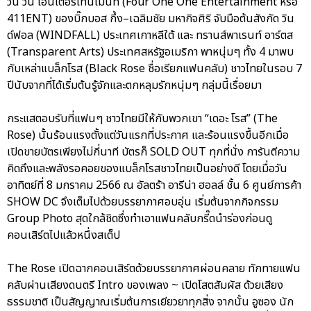
วัน วัน เอ็นเตอร์เทนเม้นท์ (Four One One Entertainment หรือ
411ENT) ของบิ๊กบอส กึ้ง–เฉลิมชัย มหากิจศิริ จับมือต้นสังกัด วิน
ด์ฟอล (WINDFALL) ประเทศเกาหลีใต้ และ ทรานส์พาเรนท์ อาร์ตส
(Transparent Arts) ประเทศสหรัฐอเมริกา พาหนุ่มๆ ทั้ง 4 มาพบ
กับเหล่าแบล็กโรส (Black Rose ชื่อเรียกแฟนคลับ) ชาวไทยในรอบ 7
ปีนับจากที่ได้เริ่มต้นรู้จักและตกหลุมรักหนุ่มๆ กลุ่มนี้เรื่อยมา
กระแสตอบรับที่แฟนๆ ชาวไทยมีให้กับพวกเขา “เดอะ โรส” (The
Rose) นั้นร้อนแรงตั้งแต่วันแรกที่ประกาศ และร้อนแรงขึ้นอีกเมื่อ
เปิดขายบัตรเพียงไม่กี่นาที บัตรก็ SOLD OUT ทุกที่นั่ง การันตีความ
คิดถึงและพลังรอคอยของแบล็กโรสชาวไทยเป็นอย่างดี โดยเมื่อวัน
อาทิตย์ที่ 8 มกราคม 2566 ณ อัลตร้า อารีน่า ฮอลล์ ชั้น 6 ศูนย์การค้า
SHOW DC จึงเต็มไปด้วยบรรยากาศอบอุ่น เริ่มต้นจากกิจกรรม
Group Photo สุดใกล้ชิดซึ่งทำเอาแฟนคลับกรี๊ดนำร่องก่อนดู
คอนเสิร์ตไปแล้วหนึ่งสเต็ป
The Rose เปิดฉากคอนเสิร์ตด้วยบรรยากาศผ่อนคลาย ทักทายแฟน
คลับผ่านเสียงดนตรี Intro ของเพลง ~ เปิดโสตสัมผัส ด้วยเสียง
ธรรมชาติ เป็นสัญญาณเริ่มต้นการเยียวยาทุกสิ่ง จากนั้น อูซอง นัก