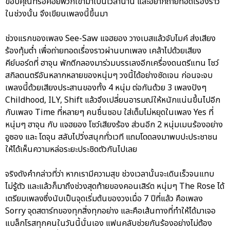
ขอบคุณที่รอคอยพวกเขามาเป็นเวลานาน และอยากถ่ายทอดเรื่องราว
ในช่วงนั้น จึงเขียนเพลงนี้ขึ้นมา
ช่วงแรกของเพลง See-Saw แจฮยอง วางเบสแล้วจับไมค์ ส่งเสียง
ร้องทุ้มต่ำ เพื่อถ่ายทอดเรื่องราวผ่านบทเพลง เคล้าไปด้วยเสียง
คีย์บอร์ดที่ ฮาจุน พักตีกลองมาร่วมบรรเลงอีกเครื่องดนตรีแทน โชว์
สกิลดนตรีอันหลากหลายของหนุ่มๆ วงนี้ได้อย่างชัดเจน ก่อนจะจบ
เพลงนี้ด้วยเสียงประสานของทั้ง 4 หนุ่ม ต่อกันด้วย 3 เพลงปังๆ
Childhood, ILY, Shift แล้วจึงเปลี่ยนอารมณ์ให้หนักแน่นขึ้นไปอีก
กับเพลง Time ที่หลายๆ คนชื่นชอบ ใส่เต็มไม่หยุดในเพลง Yes ที่
หนุ่มๆ ฮาจุน กับ แจฮยอง โชว์เสียงร้อง ส่วนอีก 2 หนุ่มเมนร้องอย่าง
อูซอง และ โดจุน สลับไปวิ่งสนุกทั่วเวที แถมโดดลงมาพบปะประชาชน
ให้ได้เห็นความหล่อระยะประชิดตัวกันไปเลย
จริงดังคำกล่าวที่ว่า หากเรามีความสุข ช่วงเวลานั้นจะเดินเร็วจนแทบ
ไม่รู้ตัว และแล้วก็มาถึงช่วงสุดท้ายของคอนเสิร์ต หนุ่มๆ The Rose ได้
เตรียมเพลงซึ่งนับเป็นจุดเริ่มต้นของวงเมื่อ 7 ปีที่แล้ว คือเพลง
Sorry จุดสตาร์ทของทุกสิ่งทุกอย่าง และคือเส้นทางที่ทำให้ได้มาเจอ
แบล็กโรสทุกคนในวันนี้นั่นเอง แฟนคลับช่วยกันร้องอย่างไม่ต้อง