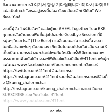
ข้อความภาษาเกาหลี 여기서 항상 기다릴테니까 꼭 다시 와줘요!!
แปลเป็นไทยว่า “จะรออยู่ตรงนี้เสมอ ต้องกลับมาอีกให้ได้นะ” We
Rose You!
งานนี้ผู้จัด “โฟร์วันวันฯ” ขอส่งผู้ชม #HEALTogetherTourBKK
ทุกคนกลับบ้านแบบฟินขั้นสุดไปเลยกับ Goodbye Session ที่มี
หนุ่มๆ “เดอะ โรส” (The Rose) ครบสี่เมมเบอร์มารอส่งยิ้ม สบตา
โบกมืออำลาแฟนๆ ด้วยตนเอง เกิดเป็นโมเมนต์ประทับใจล้นหลามให้
เก็บเป็นความทรงจำจนกว่าจะได้พบกันใหม่อีกครั้ง!! ติดตามชมภาพ
บรรยากาศเพิ่มเติมได้ทางออฟฟิเชียลโซเชียลมีเดีย @411ent เฟซบุ๊ก
แฟนเพจ www.facebook.com/fouroneoneent ทวิตเตอร์
https://twitter.com/411ent อินสตาแกรม
https://instagram.com/411ent รวมทั้งอินสตาแกรมของซีอีโอกึ้
ง @kueng_chalermchai
http://instagram.com/kueng_chalermchai และอย่าลืมกด
SUBSCRIBE ช่อง YouTube 411ent
https://www.youtube.com/411ent
อ่านต่อ