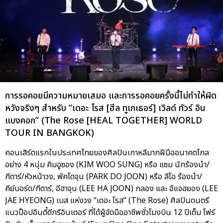
การรอคอยมีความหมายเสมอ และการรอคอยครั้งนี้ไม่ทำให้ผิด
หวังจริงๆ สำหรับ “เดอะ โรส [ฮีล ทูเกเธอร์] เวิลด์ ทัวร์ อิน
แบงคอก” (The Rose [HEAL TOGETHER] WORLD
TOUR IN BANGKOK)
คอนเสิร์ตแรกในประเทศไทยของศิลปินเกาหลีมากฝีมืออนาคตไกล
อย่าง 4 หนุ่ม คิมอูซอง (KIM WOO SUNG) หรือ แซม นักร้องนำ/
กีตาร์/หัวหน้าวง, พัคโดจุน (PARK DO JOON) หรือ ลีโอ ร้องนำ/
คีย์บอร์ด/กีตาร์, อีฮาจุน (LEE HA JOON) กลอง และ อีแจฮยอง (LEE
JAE HYEONG) เบส แห่งวง “เดอะ โรส” (The Rose) ศิลปินดนตรี
แนวป็อปอินดี้ดีกรีอินเตอร์ ที่ได้ผู้จัดมืออาชีพชั่วโมงบิน 12 ปีเต็ม โฟร์