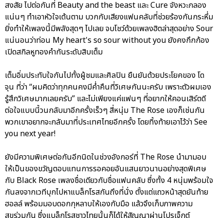
สงสัย ไปต่อกันที่ Beauty and the beast และ Cure จังหวะกลอง
แน่นๆ ทำเอาหัวใจเต้นตาม บวกกับเสียงแฟนคลับที่ช่วยร้องกันกระหึ่ม
ยิ่งทำให้เพลงนี้มีพลังสุดๆ ไปเลย จบโชว์ด้วยเพลงฮิตล่าสุดอย่าง Sour
แน่นอนว่าท่อน My heart's so sour without you ยังคงกึกก้อง
เปิดสกิลหูทองคำกันระดับสิบเต็ม
เต็มอิ่มประทับใจกันไปทั้งผู้ชมและศิลปิน ยืนยันด้วยประโยคของ โด
จุน ที่ว่า “ผมคิดว่าทุกคนคงมีค่ำคืนที่วิเศษกันนะครับ เพราะตัวผมเอง
รู้สึกวิเศษมากเลยครับ” และไม่เพียงแค่แฟนๆ ที่อยากให้คอนเสิร์ตดี
ต่อใจแบบนี้วนกลับมาอีกครั้งเร็วๆ สี่หนุ่ม The Rose เองก็เช่นกัน
พวกเขาอยากจะกลับมาที่ประเทศไทยอีกครั้ง โดยทิ้งท้ายเอาไว้ว่า See
you next year!
ยังมีความพิเศษต่อกันอีกนิดในช่วงอังกอร์ที่ The Rose นำมามอบ
ให้เป็นของขวัญตอบแทนการรอคอยอันแสนยาวนานอย่างสุดพิเศษ
กับ Black Rose เพลงชื่อเดียวกับชื่อแฟนคลับ ซึ่งทั้ง 4 หนุ่มพร้อมใจ
กันลงจากเวทีบุกไปหาแบล็กโรสกันถึงที่นั่ง ตั้งแต่แถวหน้าสุดยันท้าย
ฮอลล์ พร้อมมอบดอกกุหลาบให้เองกับมือ แล้วจึงเก็บภาพความ
สุขร่วมกัน ซึ่งแบล็กโรสชาวไทยนั้นก็ได้ให้สัญญาผ่านโปรเจ็กต์