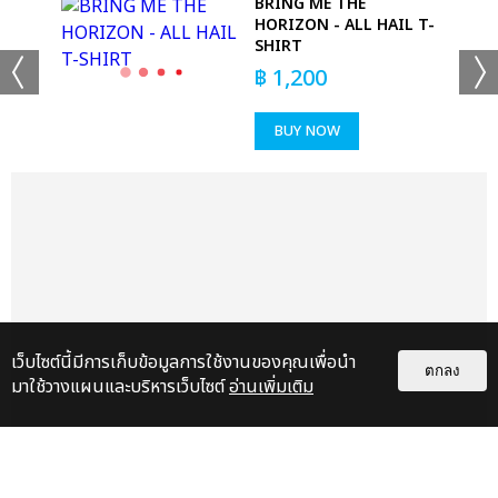
 -
BRING ME THE
ONS
HORIZON - ALL HAIL T-
SHIRT
฿
1,200
BUY NOW
+24
ดูรูปทั้งหมด
เเท็กที่เกี่ยวข้อง :
THE ROSE
เว็บไซต์นี้มีการเก็บข้อมูลการใช้งานของคุณเพื่อนำ
ตกลง
มาใช้วางแผนและบริหารเว็บไซต์
อ่านเพิ่มเติม
THE ROSE [HEAL TOGETHER] WORLD TOUR IN BANGKOK)