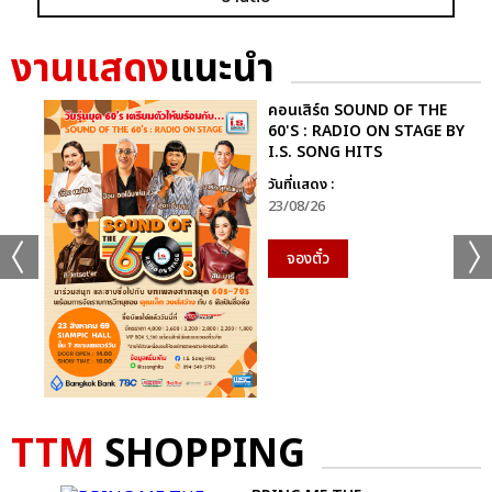
** คิวถัดไป “โฟร์วันวันฯ” เชิญพบกันวันศุกร์นี้ 13 มกราคม 2566 ที่
คอนเสิร์ต “[ฟอลโลว์ เดอะ มูฟเมนต์] เอโอเอ็มจี เวิลด์ ทัวร์ 2023 อิน
งานแสดง
แนะนำ
แบงคอก” ([FOLLOW THE MOVEMENT] AOMG WORLD
TOUR 2023 IN BANGKOK) เวลา 19:00-22:0 น. ณ ยูเนี่ยน
ฮอลล์ ชั้น 6 ศูนย์การค้ายูเนี่ยน มอลล์ **
คอนเสิร์ต SOUND OF THE
60'S : RADIO ON STAGE BY
I.S. SONG HITS
อัลบั้ม
รูป
วันที่แสดง :
23/08/26
จองตั๋ว
TTM
SHOPPING