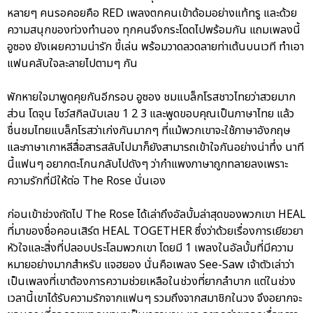
หลายๆ คนรอคอยคือ RED เพลงตกคนเข้าด้อมอย่างแท้ทรู และด้วย
ความสนุกของท่วงทำนอง ทุกคนจึงกระโดดไปพร้อมกัน แถมเพลงนี้
อูซอง ยังเผยความน่ารัก ขี้เล่น พร้อมวาดลวดลายท่าเต้นบนเวที ทำเอา
แฟนคลับใจละลายไปตามๆ กัน
พักหายใจมาพูดคุยกันอีกรอบ อูซอง ชมแบล็กโรสชาวไทยว่าสวยมาก
ส่วน โดจุน โชว์สกิลนับเลข 1 2 3 และพูดขอบคุณเป็นภาษาไทย แล้ว
ชื่นชมไทยแบล็กโรสว่าเก่งกันมากๆ ที่แม้พวกเขาจะใช้ภาษาอังกฤษ
และภาษาเกาหลีสื่อสารสลับไปมาก็ยังสามารถเข้าใจกันอย่างน่าทึ่ง นาที
นี้แฟนๆ อยากตะโกนกลับไปดังๆ ว่ากำแพงภาษาถูกทลายลงเพราะ
ความรักที่มีให้ต่อ The Rose นั่นเอง
ก่อนเข้าช่วงถัดไป The Rose ได้เล่าถึงอัลบั้มล่าสุดของพวกเขา HEAL
ที่มาของชื่อคอนเสิร์ต HEAL TOGETHER ซึ่งว่าด้วยเรื่องการเยียวยา
หัวใจและสิ่งที่ปลอบประโลมพวกเขา โดยมี 1 เพลงในอัลบั้มที่มีความ
หมายอย่างมากสำหรับ แจฮยอง นั่นคือเพลง See-Saw เจ้าตัวเล่าว่า
เป็นเพลงที่เขาต้องการความช่วยเหลือในช่วงที่ยากลำบาก แต่ในช่วง
เวลานี้เขาได้รับความรักจากแฟนๆ รวมถึงจากสมาชิกในวง จึงอยากจะ