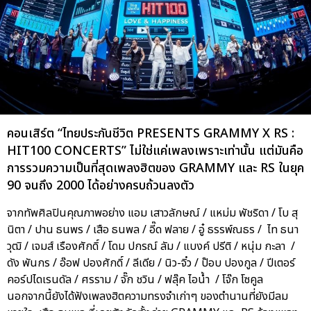
คอนเสิร์ต “ไทยประกันชีวิต PRESENTS GRAMMY X RS :
HIT100 CONCERTS” ไม่ใช่แค่เพลงเพราะเท่านั้น แต่มันคือ
การรวมความเป็นที่สุดเพลงฮิตของ GRAMMY และ RS ในยุค
90 จนถึง 2000 ได้อย่างครบถ้วนลงตัว
จากทัพศิลปินคุณภาพอย่าง แอม เสาวลักษณ์ / แหม่ม พัชริดา / โบ สุ
นิตา / ปาน ธนพร / เสือ ธนพล / อี๊ด ฟลาย / อู๋ ธรรพ์ณธร / ไท ธนา
วุฒิ / เจมส์ เรืองศักดิ์ / โดม ปกรณ์ ลัม / แบงค์ ปรีติ / หนุ่ม กะลา /
ดัง พันกร / อ๊อฟ ปองศักดิ์ / ลีเดีย / นิว-จิ๋ว / ป๊อบ ปองกูล / ปีเตอร์
คอร์ปไดเรนดัล / ศรราม / จั๊ก ชวิน / ฟลุ๊ค ไอน้ำ / โจ๊ก โซคูล
นอกจากนี้ยังได้ฟังเพลงฮิตความทรงจำเก่าๆ ของตำนานที่ยังมีลม