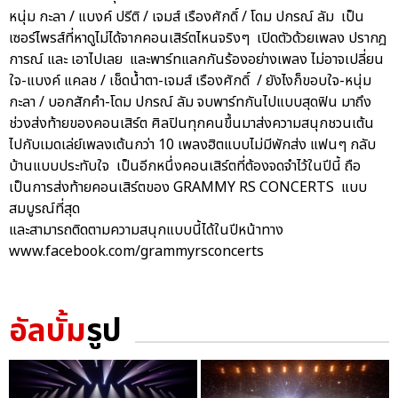
หนุ่ม กะลา / แบงค์ ปรีติ / เจมส์ เรืองศักดิ์ / โดม ปกรณ์ ลัม เป็น
เซอร์ไพรส์ที่หาดูไม่ได้จากคอนเสิร์ตไหนจริงๆ เปิดตัวด้วยเพลง ปรากฎ
การณ์ และ เอาไปเลย และพาร์ทแลกกันร้องอย่างเพลง ไม่อาจเปลี่ยน
ใจ-แบงค์ แคลช / เช็ดน้ำตา-เจมส์ เรืองศักดิ์ / ยังไงก็ขอบใจ-หนุ่ม
กะลา / บอกสักคำ-โดม ปกรณ์ ลัม จบพาร์ทกันไปแบบสุดฟิน มาถึง
ช่วงส่งท้ายของคอนเสิร์ต ศิลปินทุกคนขึ้นมาส่งความสนุกชวนเต้น
ไปกับเมดเล่ย์เพลงเต้นกว่า 10 เพลงฮิตแบบไม่มีพักส่ง แฟนๆ กลับ
บ้านแบบประทับใจ เป็นอีกหนึ่งคอนเสิร์ตที่ต้องจดจำไว้ในปีนี้ ถือ
เป็นการส่งท้ายคอนเสิร์ตของ GRAMMY RS CONCERTS แบบ
สมบูรณ์ที่สุด
และสามารถติดตามความสนุกแบบนี้ได้ในปีหน้าทาง
www.facebook.com/grammyrsconcerts
อัลบั้ม
รูป