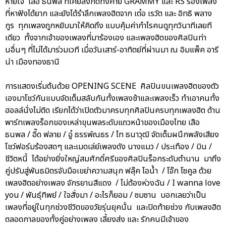
หายใจ เสือ ธนพล ที่เคยสังกัดทั้งค่าย GRAMMY และ RS ร้องเพลง
ที่หาฟังได้ยาก และยังได้รำลึกเพลงฮิตจาก เต๋อ เรวัต และ อิทธิ พลาง
กูร ทุกเพลงถูกหยิบมาให้คิดถึง แบบคุ้มค่ากำไรคนดูทุกวินาทีเลยที
เดียว ทั้งจากเจ้าของเพลงที่มาร้องเอง และเพลงฮิตของศิลปินท่า
นอื่นๆ ที่ไม่ได้มาร่วมเวที เมื่อวันเสาร์-อาทิตย์ที่ผ่านมา ณ อิมแพ็ค อารี
น่า เมืองทองธานี
การแสดงเริ่มต้นด้วย OPENING SCENE ศิลปินขนเพลงฮิตของตัว
เองมาโชว์กันแบบจัดเต็มสลับกันทั้งเพลงช้าและเพลงเร็ว ทำเอาคนทั้ง
ฮอลล์นั่งไม่ติด เรียกได้ว่าเปิดตัวมาครบทุกศิลปินครบทุกเพลงฮิต ด้าน
พาร์ทเพลงร็อกของเหล่าขุนพลระดับแถวหน้าของเมืองไทย เสือ
ธนพล / อี๊ด ฟลาย / อู๋ ธรรพ์ณธร / ไท ธนาวุฒิ จัดเต็มผนึกพลังเสียง
โชว์ฟอร์มร้องสดๆ และเมดเล่ย์เพลงดัง นางแมว / ประเทือง / บิน /
ชีวิตหนี้ ได้อย่างยิ่งใหญ่สมศักดิ์ศรีของศิลปินร็อกระดับตำนาน มาถึง
คู่ปรับสู่พันธมิตรจับมือเขย่าความสนุก ฟลุ๊ค ไอน้ำ / โจ๊ก โซคูล ด้วย
เพลงฮิตอย่างเพลง จักรยานสีแดง / ไม่ต้องห่วงฉัน / I wanna love
you / พันธุ์ทิพย์ / ใจสั่งมา / อะไรก็ยอม / ซมซาน บอกเลยว่าเป็น
เพลงที่อยู่ในทุกช่วงชีวิตของวัยรุ่นยุคนั้น และปิดท้ายช่วง กับเพลงฮิต
ตลอดกาลของทั้งคู่อย่างเพลง เลี้ยงส่ง และ รักคนมีเจ้าของ