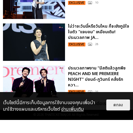
EXCLUSIVE
: 10
ไม่ว่าจะวันนี้หรือวันไหน ก็จะยังภูมิใจ
ในตัว "แจบอม" เหมือนเดิม!
ประมวลภาพ JA...
EXCLUSIVE
: 28
ประมวลภาพงาน “มีสติแล้วลูกพีช
PEACH AND ME PREMIERE
NIGHT” ปอนด์-ภูวินทร์ คลั่งรัก
หวา...
EXCLUSIVE
: 16
เว็บไซต์นี้มีการเก็บข้อมูลการใช้งานของคุณเพื่อนำ
เกี่ยวกับเรา
ติดต่อลงโฆษณา
ติดต่อเรา
ตกลง
มาใช้วางแผนและบริหารเว็บไซต์
อ่านเพิ่มเติม
ประมวลภาพ “จอส-กวิน” จัดปาร์ตี้
ริมหาดสุดฮอต ในคอนเสิร์ตครั้งยิ่ง
© 2026
THAITICKETMAJOR
All Rights Reserved.
ใหญ่ “JOSS GAWIN HEAT ...
EXCLUSIVE
: 34