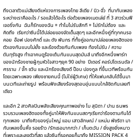
ถึงเวลาตัวแม่เสียงดีแห่งวงการเพลงไทย ลีเดีย / นิว-จิ๋ว ที่มากับเพลง
ระหว่างเราคืออะไร / รอแล้วได้อะไร ต่อด้วยเพลงเมดเล่ย์ ที่ 3 สาวร่วมฟี
เจอริ่งกัน ฉันก็รักของฉัน + ทำไมไม่รับสักที + ไม่รักไม่ต้อง และ
คิดถึง เรียกว่าซีนนี้ได้ปล่อยของจัดเต็มสุดๆ และอีกหนึ่งคู่ที่ทุกคนรอ
คอย อ๊อฟ ปองศักดิ์ และ ดัง พันกร ที่ทั้งคู่ออกมาปล่อยเพลงฮิตของ
ตัวเองกันแบบไม่ยั้ง และร้องด้วยกันกับเพลง ท้องไม่รับ / ความ
ดันทุรังสูง ทำเอาคนดูร้องเต้นกันแบบสุดมันส์ มาถึงอีกหนึ่งพาร์ท
ของนักร้องชายผู้กุมหัวใจสาวๆยุค 90 อย่าง ปีเตอร์ คอร์ปไดเรนดัล /
ศรราม / จั๊ก ชวิน และนักร้องเสียงดี ป๊อบ ปองกูล ที่ขึ้นเวทีพร้อมกัน
โดยเฉพาะเพลง เพียงชายคนนี้ (ไม่ใช่ผู้วิเศษ) ที่ให้แฟนคลับได้ขึ้นมา
บนเวทีและถ่ายรูป พร้อมฟังเสียงร้องสุดอบอุ่นแบบใกล้ชิดกันเลยที
เดียว
และอีก 2 สาวศิลปินพลังเสียงคุณภาพอย่าง โบ สุนิตา / ปาน ธนพร
รวบรวมเพลงฮิตของทั้งคู่มาให้ฟังกันแบบสดๆเรียกว่าร้องตามกันได้
ทุกเพลง มาถึงคิวของรุ่นใหญ่ แอม เสาวลักษณ์ / แหม่ม พัชริดา มา
กับเพลงขึ้นหิ้ง รอยร้าว /รักเธอมากกว่า / เก็บตะวัน / ยิ่งสูงยิ่งหนาว
ที่เพราะและลงตัวที่สุด แล้วซีนที่รอคอยก็มาถึง MISSION PACK 4