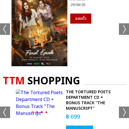
29/08/26
จองตั๋ว
TTM
SHOPPING
S
THE TORTURED POETS
DEPARTMENT CD +
BONUS TRACK "THE
MANUSCRIPT"
฿
699