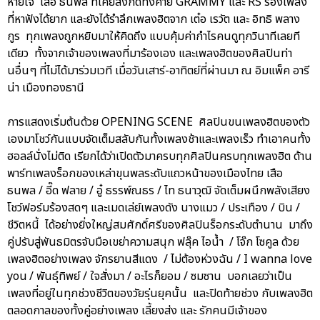
หายใจ เสือ ธนพล ที่เคยสังกัดทั้งค่าย GRAMMY และ RS ร้องเพลง
ที่หาฟังได้ยาก และยังได้รำลึกเพลงฮิตจาก เต๋อ เรวัต และ อิทธิ พลาง
กูร ทุกเพลงถูกหยิบมาให้คิดถึง แบบคุ้มค่ากำไรคนดูทุกวินาทีเลยที
เดียว ทั้งจากเจ้าของเพลงที่มาร้องเอง และเพลงฮิตของศิลปินท่า
นอื่นๆ ที่ไม่ได้มาร่วมเวที เมื่อวันเสาร์-อาทิตย์ที่ผ่านมา ณ อิมแพ็ค อารี
น่า เมืองทองธานี
การแสดงเริ่มต้นด้วย OPENING SCENE ศิลปินขนเพลงฮิตของตัว
เองมาโชว์กันแบบจัดเต็มสลับกันทั้งเพลงช้าและเพลงเร็ว ทำเอาคนทั้ง
ฮอลล์นั่งไม่ติด เรียกได้ว่าเปิดตัวมาครบทุกศิลปินครบทุกเพลงฮิต ด้าน
พาร์ทเพลงร็อกของเหล่าขุนพลระดับแถวหน้าของเมืองไทย เสือ
ธนพล / อี๊ด ฟลาย / อู๋ ธรรพ์ณธร / ไท ธนาวุฒิ จัดเต็มผนึกพลังเสียง
โชว์ฟอร์มร้องสดๆ และเมดเล่ย์เพลงดัง นางแมว / ประเทือง / บิน /
ชีวิตหนี้ ได้อย่างยิ่งใหญ่สมศักดิ์ศรีของศิลปินร็อกระดับตำนาน มาถึง
คู่ปรับสู่พันธมิตรจับมือเขย่าความสนุก ฟลุ๊ค ไอน้ำ / โจ๊ก โซคูล ด้วย
เพลงฮิตอย่างเพลง จักรยานสีแดง / ไม่ต้องห่วงฉัน / I wanna love
you / พันธุ์ทิพย์ / ใจสั่งมา / อะไรก็ยอม / ซมซาน บอกเลยว่าเป็น
เพลงที่อยู่ในทุกช่วงชีวิตของวัยรุ่นยุคนั้น และปิดท้ายช่วง กับเพลงฮิต
ตลอดกาลของทั้งคู่อย่างเพลง เลี้ยงส่ง และ รักคนมีเจ้าของ