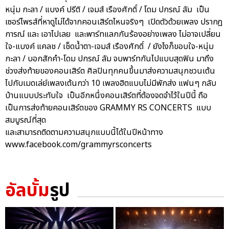
หนุ่ม กะลา / แบงค์ ปรีติ / เจมส์ เรืองศักดิ์ / โดม ปกรณ์ ลัม เป็น
เซอร์ไพรส์ที่หาดูไม่ได้จากคอนเสิร์ตไหนจริงๆ เปิดตัวด้วยเพลง ปรากฎ
การณ์ และ เอาไปเลย และพาร์ทแลกกันร้องอย่างเพลง ไม่อาจเปลี่ยน
ใจ-แบงค์ แคลช / เช็ดน้ำตา-เจมส์ เรืองศักดิ์ / ยังไงก็ขอบใจ-หนุ่ม
กะลา / บอกสักคำ-โดม ปกรณ์ ลัม จบพาร์ทกันไปแบบสุดฟิน มาถึง
ช่วงส่งท้ายของคอนเสิร์ต ศิลปินทุกคนขึ้นมาส่งความสนุกชวนเต้น
ไปกับเมดเล่ย์เพลงเต้นกว่า 10 เพลงฮิตแบบไม่มีพักส่ง แฟนๆ กลับ
บ้านแบบประทับใจ เป็นอีกหนึ่งคอนเสิร์ตที่ต้องจดจำไว้ในปีนี้ ถือ
เป็นการส่งท้ายคอนเสิร์ตของ GRAMMY RS CONCERTS แบบ
สมบูรณ์ที่สุด
และสามารถติดตามความสนุกแบบนี้ได้ในปีหน้าทาง
www.facebook.com/grammyrsconcerts
อัลบั้ม
รูป