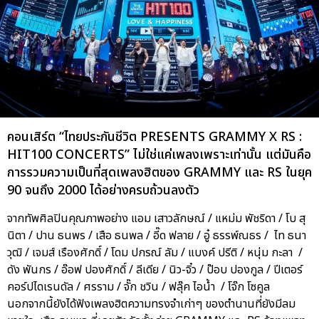
คอนเสิร์ต “ไทยประกันชีวิต PRESENTS GRAMMY X RS :
HIT100 CONCERTS” ไม่ใช่แค่เพลงเพราะเท่านั้น แต่มันคือ
การรวมความเป็นที่สุดเพลงฮิตของ GRAMMY และ RS ในยุค
90 จนถึง 2000 ได้อย่างครบถ้วนลงตัว
จากทัพศิลปินคุณภาพอย่าง แอม เสาวลักษณ์ / แหม่ม พัชริดา / โบ สุ
นิตา / ปาน ธนพร / เสือ ธนพล / อี๊ด ฟลาย / อู๋ ธรรพ์ณธร / ไท ธนา
วุฒิ / เจมส์ เรืองศักดิ์ / โดม ปกรณ์ ลัม / แบงค์ ปรีติ / หนุ่ม กะลา /
ดัง พันกร / อ๊อฟ ปองศักดิ์ / ลีเดีย / นิว-จิ๋ว / ป๊อบ ปองกูล / ปีเตอร์
คอร์ปไดเรนดัล / ศรราม / จั๊ก ชวิน / ฟลุ๊ค ไอน้ำ / โจ๊ก โซคูล
นอกจากนี้ยังได้ฟังเพลงฮิตความทรงจำเก่าๆ ของตำนานที่ยังมีลม