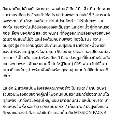
ถึงเวลาตัวแม่เสียงดีแห่งวงการเพลงไทย ลีเดีย / นิว-จิ๋ว ที่มากับเพลง
ระหว่างเราคืออะไร / รอแล้วได้อะไร ต่อด้วยเพลงเมดเล่ย์ ที่ 3 สาวร่วมฟี
เจอริ่งกัน ฉันก็รักของฉัน + ทำไมไม่รับสักที + ไม่รักไม่ต้อง และ
คิดถึง เรียกว่าซีนนี้ได้ปล่อยของจัดเต็มสุดๆ และอีกหนึ่งคู่ที่ทุกคนรอ
คอย อ๊อฟ ปองศักดิ์ และ ดัง พันกร ที่ทั้งคู่ออกมาปล่อยเพลงฮิตของ
ตัวเองกันแบบไม่ยั้ง และร้องด้วยกันกับเพลง ท้องไม่รับ / ความ
ดันทุรังสูง ทำเอาคนดูร้องเต้นกันแบบสุดมันส์ มาถึงอีกหนึ่งพาร์ท
ของนักร้องชายผู้กุมหัวใจสาวๆยุค 90 อย่าง ปีเตอร์ คอร์ปไดเรนดัล /
ศรราม / จั๊ก ชวิน และนักร้องเสียงดี ป๊อบ ปองกูล ที่ขึ้นเวทีพร้อมกัน
โดยเฉพาะเพลง เพียงชายคนนี้ (ไม่ใช่ผู้วิเศษ) ที่ให้แฟนคลับได้ขึ้นมา
บนเวทีและถ่ายรูป พร้อมฟังเสียงร้องสุดอบอุ่นแบบใกล้ชิดกันเลยที
เดียว
และอีก 2 สาวศิลปินพลังเสียงคุณภาพอย่าง โบ สุนิตา / ปาน ธนพร
รวบรวมเพลงฮิตของทั้งคู่มาให้ฟังกันแบบสดๆเรียกว่าร้องตามกันได้
ทุกเพลง มาถึงคิวของรุ่นใหญ่ แอม เสาวลักษณ์ / แหม่ม พัชริดา มา
กับเพลงขึ้นหิ้ง รอยร้าว /รักเธอมากกว่า / เก็บตะวัน / ยิ่งสูงยิ่งหนาว
ที่เพราะและลงตัวที่สุด แล้วซีนที่รอคอยก็มาถึง MISSION PACK 4