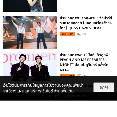
ประมวลภาพ “จอส-กวิน” จัดปาร์ตี้
ริมหาดสุดฮอต ในคอนเสิร์ตครั้งยิ่ง
ใหญ่ “JOSS GAWIN HEAT ...
EXCLUSIVE
: 34
ประมวลภาพงาน “มีสติแล้วลูกพีช
PEACH AND ME PREMIERE
NIGHT” ปอนด์-ภูวินทร์ คลั่งรัก
หวา...
EXCLUSIVE
: 16
เว็บไซต์นี้มีการเก็บข้อมูลการใช้งานของคุณเพื่อนำ
เกี่ยวกับเรา
ติดต่อลงโฆษณา
ติดต่อเรา
ตกลง
มาใช้วางแผนและบริหารเว็บไซต์
อ่านเพิ่มเติม
“ช่วงเวลาที่ไม่ได้เจอกันพิสูจน์แล้วว่า
รักแท้จะไม่มีวันจางหาย” ประมวล
© 2026
THAITICKETMAJOR
All Rights Reserved.
ภาพ JAEHYUN กับแฟน...
EXCLUSIVE
: 10