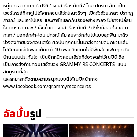
หนุ่ม กะลา / แบงค์ ปรีติ / เจมส์ เรืองศักดิ์ / โดม ปกรณ์ ลัม เป็น
เซอร์ไพรส์ที่หาดูไม่ได้จากคอนเสิร์ตไหนจริงๆ เปิดตัวด้วยเพลง ปรากฎ
การณ์ และ เอาไปเลย และพาร์ทแลกกันร้องอย่างเพลง ไม่อาจเปลี่ยน
ใจ-แบงค์ แคลช / เช็ดน้ำตา-เจมส์ เรืองศักดิ์ / ยังไงก็ขอบใจ-หนุ่ม
กะลา / บอกสักคำ-โดม ปกรณ์ ลัม จบพาร์ทกันไปแบบสุดฟิน มาถึง
ช่วงส่งท้ายของคอนเสิร์ต ศิลปินทุกคนขึ้นมาส่งความสนุกชวนเต้น
ไปกับเมดเล่ย์เพลงเต้นกว่า 10 เพลงฮิตแบบไม่มีพักส่ง แฟนๆ กลับ
บ้านแบบประทับใจ เป็นอีกหนึ่งคอนเสิร์ตที่ต้องจดจำไว้ในปีนี้ ถือ
เป็นการส่งท้ายคอนเสิร์ตของ GRAMMY RS CONCERTS แบบ
สมบูรณ์ที่สุด
และสามารถติดตามความสนุกแบบนี้ได้ในปีหน้าทาง
www.facebook.com/grammyrsconcerts
อัลบั้ม
รูป