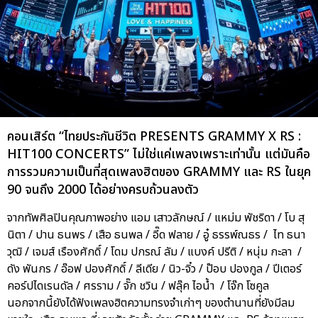
คอนเสิร์ต “ไทยประกันชีวิต PRESENTS GRAMMY X RS :
HIT100 CONCERTS” ไม่ใช่แค่เพลงเพราะเท่านั้น แต่มันคือ
การรวมความเป็นที่สุดเพลงฮิตของ GRAMMY และ RS ในยุค
90 จนถึง 2000 ได้อย่างครบถ้วนลงตัว
จากทัพศิลปินคุณภาพอย่าง แอม เสาวลักษณ์ / แหม่ม พัชริดา / โบ สุ
นิตา / ปาน ธนพร / เสือ ธนพล / อี๊ด ฟลาย / อู๋ ธรรพ์ณธร / ไท ธนา
วุฒิ / เจมส์ เรืองศักดิ์ / โดม ปกรณ์ ลัม / แบงค์ ปรีติ / หนุ่ม กะลา /
ดัง พันกร / อ๊อฟ ปองศักดิ์ / ลีเดีย / นิว-จิ๋ว / ป๊อบ ปองกูล / ปีเตอร์
คอร์ปไดเรนดัล / ศรราม / จั๊ก ชวิน / ฟลุ๊ค ไอน้ำ / โจ๊ก โซคูล
นอกจากนี้ยังได้ฟังเพลงฮิตความทรงจำเก่าๆ ของตำนานที่ยังมีลม