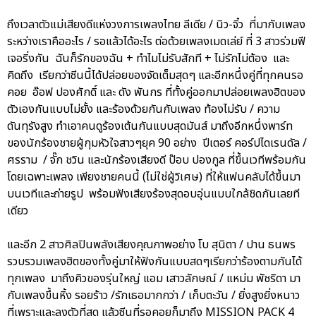
ถึงเวลาตัวแม่เสียงดีแห่งวงการเพลงไทย ลีเดีย / นิว-จิ๋ว ที่มากับเพลง
ระหว่างเราคืออะไร / รอแล้วได้อะไร ต่อด้วยเพลงเมดเล่ย์ ที่ 3 สาวร่วมฟี
เจอริ่งกัน ฉันก็รักของฉัน + ทำไมไม่รับสักที + ไม่รักไม่ต้อง และ
คิดถึง เรียกว่าซีนนี้ได้ปล่อยของจัดเต็มสุดๆ และอีกหนึ่งคู่ที่ทุกคนรอ
คอย อ๊อฟ ปองศักดิ์ และ ดัง พันกร ที่ทั้งคู่ออกมาปล่อยเพลงฮิตของ
ตัวเองกันแบบไม่ยั้ง และร้องด้วยกันกับเพลง ท้องไม่รับ / ความ
ดันทุรังสูง ทำเอาคนดูร้องเต้นกันแบบสุดมันส์ มาถึงอีกหนึ่งพาร์ท
ของนักร้องชายผู้กุมหัวใจสาวๆยุค 90 อย่าง ปีเตอร์ คอร์ปไดเรนดัล /
ศรราม / จั๊ก ชวิน และนักร้องเสียงดี ป๊อบ ปองกูล ที่ขึ้นเวทีพร้อมกัน
โดยเฉพาะเพลง เพียงชายคนนี้ (ไม่ใช่ผู้วิเศษ) ที่ให้แฟนคลับได้ขึ้นมา
บนเวทีและถ่ายรูป พร้อมฟังเสียงร้องสุดอบอุ่นแบบใกล้ชิดกันเลยที
เดียว
และอีก 2 สาวศิลปินพลังเสียงคุณภาพอย่าง โบ สุนิตา / ปาน ธนพร
รวบรวมเพลงฮิตของทั้งคู่มาให้ฟังกันแบบสดๆเรียกว่าร้องตามกันได้
ทุกเพลง มาถึงคิวของรุ่นใหญ่ แอม เสาวลักษณ์ / แหม่ม พัชริดา มา
กับเพลงขึ้นหิ้ง รอยร้าว /รักเธอมากกว่า / เก็บตะวัน / ยิ่งสูงยิ่งหนาว
ที่เพราะและลงตัวที่สุด แล้วซีนที่รอคอยก็มาถึง MISSION PACK 4