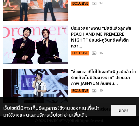
EXCLUSIVE
: 34
ประมวลภาพงาน “มีสติแล้วลูกพีช
PEACH AND ME PREMIERE
NIGHT” ปอนด์-ภูวินทร์ คลั่งรัก
หวา...
EXCLUSIVE
: 16
“ช่วงเวลาที่ไม่ได้เจอกันพิสูจน์แล้วว่า
รักแท้จะไม่มีวันจางหาย” ประมวล
ภาพ JAEHYUN กับแฟน...
EXCLUSIVE
: 10
เว็บไซต์นี้มีการเก็บข้อมูลการใช้งานของคุณเพื่อนำ
เกี่ยวกับเรา
ติดต่อลงโฆษณา
ติดต่อเรา
ตกลง
มาใช้วางแผนและบริหารเว็บไซต์
อ่านเพิ่มเติม
ไม่ว่าจะวันนี้หรือวันไหน ก็จะยังภูมิใจ
ในตัว "แจบอม" เหมือนเดิม!
© 2026
THAITICKETMAJOR
All Rights Reserved.
ประมวลภาพ JA...
EXCLUSIVE
: 28