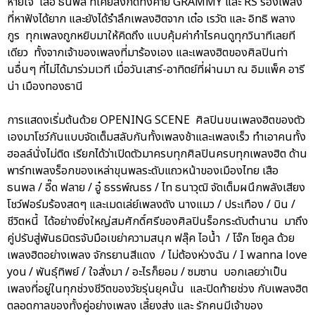
หายใจ เสือ ธนพล ที่เคยสังกัดทั้งค่าย GRAMMY และ RS ร้องเพลง
ที่หาฟังได้ยาก และยังได้รำลึกเพลงฮิตจาก เต๋อ เรวัต และ อิทธิ พลาง
กูร ทุกเพลงถูกหยิบมาให้คิดถึง แบบคุ้มค่ากำไรคนดูทุกวินาทีเลยที
เดียว ทั้งจากเจ้าของเพลงที่มาร้องเอง และเพลงฮิตของศิลปินท่า
นอื่นๆ ที่ไม่ได้มาร่วมเวที เมื่อวันเสาร์-อาทิตย์ที่ผ่านมา ณ อิมแพ็ค อารี
น่า เมืองทองธานี
การแสดงเริ่มต้นด้วย OPENING SCENE ศิลปินขนเพลงฮิตของตัว
เองมาโชว์กันแบบจัดเต็มสลับกันทั้งเพลงช้าและเพลงเร็ว ทำเอาคนทั้ง
ฮอลล์นั่งไม่ติด เรียกได้ว่าเปิดตัวมาครบทุกศิลปินครบทุกเพลงฮิต ด้าน
พาร์ทเพลงร็อกของเหล่าขุนพลระดับแถวหน้าของเมืองไทย เสือ
ธนพล / อี๊ด ฟลาย / อู๋ ธรรพ์ณธร / ไท ธนาวุฒิ จัดเต็มผนึกพลังเสียง
โชว์ฟอร์มร้องสดๆ และเมดเล่ย์เพลงดัง นางแมว / ประเทือง / บิน /
ชีวิตหนี้ ได้อย่างยิ่งใหญ่สมศักดิ์ศรีของศิลปินร็อกระดับตำนาน มาถึง
คู่ปรับสู่พันธมิตรจับมือเขย่าความสนุก ฟลุ๊ค ไอน้ำ / โจ๊ก โซคูล ด้วย
เพลงฮิตอย่างเพลง จักรยานสีแดง / ไม่ต้องห่วงฉัน / I wanna love
you / พันธุ์ทิพย์ / ใจสั่งมา / อะไรก็ยอม / ซมซาน บอกเลยว่าเป็น
เพลงที่อยู่ในทุกช่วงชีวิตของวัยรุ่นยุคนั้น และปิดท้ายช่วง กับเพลงฮิต
ตลอดกาลของทั้งคู่อย่างเพลง เลี้ยงส่ง และ รักคนมีเจ้าของ