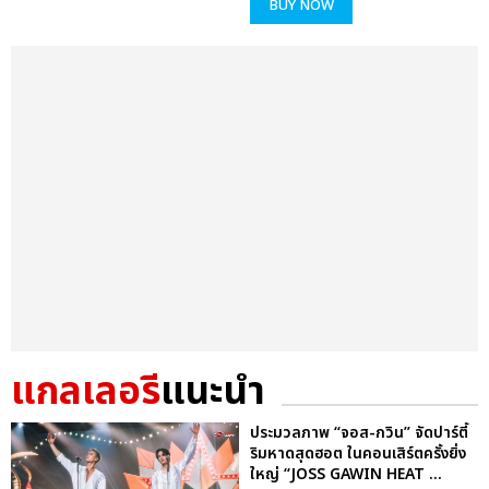
BUY NOW
แกลเลอรี
แนะนำ
ประมวลภาพ “จอส-กวิน” จัดปาร์ตี้
ริมหาดสุดฮอต ในคอนเสิร์ตครั้งยิ่ง
ใหญ่ “JOSS GAWIN HEAT ...