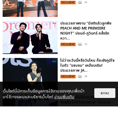
EXCLUSIVE
: 34
ประมวลภาพงาน “มีสติแล้วลูกพีช
PEACH AND ME PREMIERE
NIGHT” ปอนด์-ภูวินทร์ คลั่งรัก
หวา...
EXCLUSIVE
: 16
ไม่ว่าจะวันนี้หรือวันไหน ก็จะยังภูมิใจ
ในตัว "แจบอม" เหมือนเดิม!
ประมวลภาพ JA...
EXCLUSIVE
: 28
เว็บไซต์นี้มีการเก็บข้อมูลการใช้งานของคุณเพื่อนำ
ตกลง
มาใช้วางแผนและบริหารเว็บไซต์
อ่านเพิ่มเติม
“ช่วงเวลาที่ไม่ได้เจอกันพิสูจน์แล้วว่า
รักแท้จะไม่มีวันจางหาย” ประมวล
ภาพ JAEHYUN กับแฟน...
EXCLUSIVE
: 10