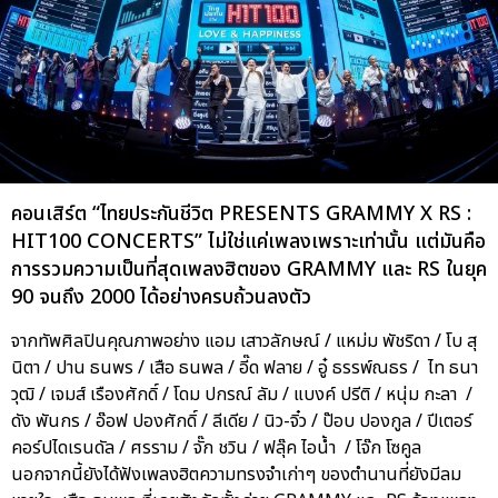
คอนเสิร์ต “ไทยประกันชีวิต PRESENTS GRAMMY X RS :
HIT100 CONCERTS” ไม่ใช่แค่เพลงเพราะเท่านั้น แต่มันคือ
การรวมความเป็นที่สุดเพลงฮิตของ GRAMMY และ RS ในยุค
90 จนถึง 2000 ได้อย่างครบถ้วนลงตัว
จากทัพศิลปินคุณภาพอย่าง แอม เสาวลักษณ์ / แหม่ม พัชริดา / โบ สุ
นิตา / ปาน ธนพร / เสือ ธนพล / อี๊ด ฟลาย / อู๋ ธรรพ์ณธร / ไท ธนา
วุฒิ / เจมส์ เรืองศักดิ์ / โดม ปกรณ์ ลัม / แบงค์ ปรีติ / หนุ่ม กะลา /
ดัง พันกร / อ๊อฟ ปองศักดิ์ / ลีเดีย / นิว-จิ๋ว / ป๊อบ ปองกูล / ปีเตอร์
คอร์ปไดเรนดัล / ศรราม / จั๊ก ชวิน / ฟลุ๊ค ไอน้ำ / โจ๊ก โซคูล
นอกจากนี้ยังได้ฟังเพลงฮิตความทรงจำเก่าๆ ของตำนานที่ยังมีลม