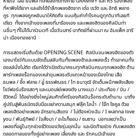
หายใจ เสือ ธนพล ที่เคยสังกัดทั้งค่าย GRAMMY และ RS ร้องเพลง
ที่หาฟังได้ยาก และยังได้รำลึกเพลงฮิตจาก เต๋อ เรวัต และ อิทธิ พลาง
กูร ทุกเพลงถูกหยิบมาให้คิดถึง แบบคุ้มค่ากำไรคนดูทุกวินาทีเลยที
เดียว ทั้งจากเจ้าของเพลงที่มาร้องเอง และเพลงฮิตของศิลปินท่า
นอื่นๆ ที่ไม่ได้มาร่วมเวที เมื่อวันเสาร์-อาทิตย์ที่ผ่านมา ณ อิมแพ็ค อารี
น่า เมืองทองธานี
การแสดงเริ่มต้นด้วย OPENING SCENE ศิลปินขนเพลงฮิตของตัว
เองมาโชว์กันแบบจัดเต็มสลับกันทั้งเพลงช้าและเพลงเร็ว ทำเอาคนทั้ง
ฮอลล์นั่งไม่ติด เรียกได้ว่าเปิดตัวมาครบทุกศิลปินครบทุกเพลงฮิต ด้าน
พาร์ทเพลงร็อกของเหล่าขุนพลระดับแถวหน้าของเมืองไทย เสือ
ธนพล / อี๊ด ฟลาย / อู๋ ธรรพ์ณธร / ไท ธนาวุฒิ จัดเต็มผนึกพลังเสียง
โชว์ฟอร์มร้องสดๆ และเมดเล่ย์เพลงดัง นางแมว / ประเทือง / บิน /
ชีวิตหนี้ ได้อย่างยิ่งใหญ่สมศักดิ์ศรีของศิลปินร็อกระดับตำนาน มาถึง
คู่ปรับสู่พันธมิตรจับมือเขย่าความสนุก ฟลุ๊ค ไอน้ำ / โจ๊ก โซคูล ด้วย
เพลงฮิตอย่างเพลง จักรยานสีแดง / ไม่ต้องห่วงฉัน / I wanna love
you / พันธุ์ทิพย์ / ใจสั่งมา / อะไรก็ยอม / ซมซาน บอกเลยว่าเป็น
เพลงที่อยู่ในทุกช่วงชีวิตของวัยรุ่นยุคนั้น และปิดท้ายช่วง กับเพลงฮิต
ตลอดกาลของทั้งคู่อย่างเพลง เลี้ยงส่ง และ รักคนมีเจ้าของ