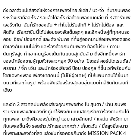
ถึงเวลาตัวแม่เสียงดีแห่งวงการเพลงไทย ลีเดีย / นิว-จิ๋ว ที่มากับเพลง
ระหว่างเราคืออะไร / รอแล้วได้อะไร ต่อด้วยเพลงเมดเล่ย์ ที่ 3 สาวร่วมฟี
เจอริ่งกัน ฉันก็รักของฉัน + ทำไมไม่รับสักที + ไม่รักไม่ต้อง และ
คิดถึง เรียกว่าซีนนี้ได้ปล่อยของจัดเต็มสุดๆ และอีกหนึ่งคู่ที่ทุกคนรอ
คอย อ๊อฟ ปองศักดิ์ และ ดัง พันกร ที่ทั้งคู่ออกมาปล่อยเพลงฮิตของ
ตัวเองกันแบบไม่ยั้ง และร้องด้วยกันกับเพลง ท้องไม่รับ / ความ
ดันทุรังสูง ทำเอาคนดูร้องเต้นกันแบบสุดมันส์ มาถึงอีกหนึ่งพาร์ท
ของนักร้องชายผู้กุมหัวใจสาวๆยุค 90 อย่าง ปีเตอร์ คอร์ปไดเรนดัล /
ศรราม / จั๊ก ชวิน และนักร้องเสียงดี ป๊อบ ปองกูล ที่ขึ้นเวทีพร้อมกัน
โดยเฉพาะเพลง เพียงชายคนนี้ (ไม่ใช่ผู้วิเศษ) ที่ให้แฟนคลับได้ขึ้นมา
บนเวทีและถ่ายรูป พร้อมฟังเสียงร้องสุดอบอุ่นแบบใกล้ชิดกันเลยที
เดียว
และอีก 2 สาวศิลปินพลังเสียงคุณภาพอย่าง โบ สุนิตา / ปาน ธนพร
รวบรวมเพลงฮิตของทั้งคู่มาให้ฟังกันแบบสดๆเรียกว่าร้องตามกันได้
ทุกเพลง มาถึงคิวของรุ่นใหญ่ แอม เสาวลักษณ์ / แหม่ม พัชริดา มา
กับเพลงขึ้นหิ้ง รอยร้าว /รักเธอมากกว่า / เก็บตะวัน / ยิ่งสูงยิ่งหนาว
ที่เพราะและลงตัวที่สุด แล้วซีนที่รอคอยก็มาถึง MISSION PACK 4