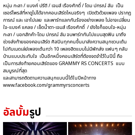
หนุ่ม กะลา / แบงค์ ปรีติ / เจมส์ เรืองศักดิ์ / โดม ปกรณ์ ลัม เป็น
เซอร์ไพรส์ที่หาดูไม่ได้จากคอนเสิร์ตไหนจริงๆ เปิดตัวด้วยเพลง ปรากฎ
การณ์ และ เอาไปเลย และพาร์ทแลกกันร้องอย่างเพลง ไม่อาจเปลี่ยน
ใจ-แบงค์ แคลช / เช็ดน้ำตา-เจมส์ เรืองศักดิ์ / ยังไงก็ขอบใจ-หนุ่ม
กะลา / บอกสักคำ-โดม ปกรณ์ ลัม จบพาร์ทกันไปแบบสุดฟิน มาถึง
ช่วงส่งท้ายของคอนเสิร์ต ศิลปินทุกคนขึ้นมาส่งความสนุกชวนเต้น
ไปกับเมดเล่ย์เพลงเต้นกว่า 10 เพลงฮิตแบบไม่มีพักส่ง แฟนๆ กลับ
บ้านแบบประทับใจ เป็นอีกหนึ่งคอนเสิร์ตที่ต้องจดจำไว้ในปีนี้ ถือ
เป็นการส่งท้ายคอนเสิร์ตของ GRAMMY RS CONCERTS แบบ
สมบูรณ์ที่สุด
และสามารถติดตามความสนุกแบบนี้ได้ในปีหน้าทาง
www.facebook.com/grammyrsconcerts
อัลบั้ม
รูป