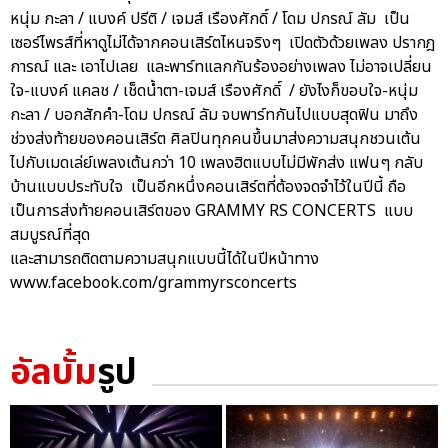
หนุ่ม กะลา / แบงค์ ปรีติ / เจมส์ เรืองศักดิ์ / โดม ปกรณ์ ลัม เป็น
เซอร์ไพรส์ที่หาดูไม่ได้จากคอนเสิร์ตไหนจริงๆ เปิดตัวด้วยเพลง ปรากฎ
การณ์ และ เอาไปเลย และพาร์ทแลกกันร้องอย่างเพลง ไม่อาจเปลี่ยน
ใจ-แบงค์ แคลช / เช็ดน้ำตา-เจมส์ เรืองศักดิ์ / ยังไงก็ขอบใจ-หนุ่ม
กะลา / บอกสักคำ-โดม ปกรณ์ ลัม จบพาร์ทกันไปแบบสุดฟิน มาถึง
ช่วงส่งท้ายของคอนเสิร์ต ศิลปินทุกคนขึ้นมาส่งความสนุกชวนเต้น
ไปกับเมดเล่ย์เพลงเต้นกว่า 10 เพลงฮิตแบบไม่มีพักส่ง แฟนๆ กลับ
บ้านแบบประทับใจ เป็นอีกหนึ่งคอนเสิร์ตที่ต้องจดจำไว้ในปีนี้ ถือ
เป็นการส่งท้ายคอนเสิร์ตของ GRAMMY RS CONCERTS แบบ
สมบูรณ์ที่สุด
และสามารถติดตามความสนุกแบบนี้ได้ในปีหน้าทาง
www.facebook.com/grammyrsconcerts
อัลบั้ม
รูป