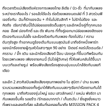
ถึงเวลาตัวแม่เสียงดีแห่งวงการเพลงไทย ลีเดีย / นิว-จิ๋ว ที่มากับเพลง
ระหว่างเราคืออะไร / รอแล้วได้อะไร ต่อด้วยเพลงเมดเล่ย์ ที่ 3 สาวร่วมฟี
เจอริ่งกัน ฉันก็รักของฉัน + ทำไมไม่รับสักที + ไม่รักไม่ต้อง และ
คิดถึง เรียกว่าซีนนี้ได้ปล่อยของจัดเต็มสุดๆ และอีกหนึ่งคู่ที่ทุกคนรอ
คอย อ๊อฟ ปองศักดิ์ และ ดัง พันกร ที่ทั้งคู่ออกมาปล่อยเพลงฮิตของ
ตัวเองกันแบบไม่ยั้ง และร้องด้วยกันกับเพลง ท้องไม่รับ / ความ
ดันทุรังสูง ทำเอาคนดูร้องเต้นกันแบบสุดมันส์ มาถึงอีกหนึ่งพาร์ท
ของนักร้องชายผู้กุมหัวใจสาวๆยุค 90 อย่าง ปีเตอร์ คอร์ปไดเรนดัล /
ศรราม / จั๊ก ชวิน และนักร้องเสียงดี ป๊อบ ปองกูล ที่ขึ้นเวทีพร้อมกัน
โดยเฉพาะเพลง เพียงชายคนนี้ (ไม่ใช่ผู้วิเศษ) ที่ให้แฟนคลับได้ขึ้นมา
บนเวทีและถ่ายรูป พร้อมฟังเสียงร้องสุดอบอุ่นแบบใกล้ชิดกันเลยที
เดียว
และอีก 2 สาวศิลปินพลังเสียงคุณภาพอย่าง โบ สุนิตา / ปาน ธนพร
รวบรวมเพลงฮิตของทั้งคู่มาให้ฟังกันแบบสดๆเรียกว่าร้องตามกันได้
ทุกเพลง มาถึงคิวของรุ่นใหญ่ แอม เสาวลักษณ์ / แหม่ม พัชริดา มา
กับเพลงขึ้นหิ้ง รอยร้าว /รักเธอมากกว่า / เก็บตะวัน / ยิ่งสูงยิ่งหนาว
ที่เพราะและลงตัวที่สุด แล้วซีนที่รอคอยก็มาถึง MISSION PACK 4