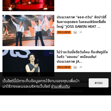
ประมวลภาพ “จอส-กวิน” จัดปาร์ตี้
ริมหาดสุดฮอต ในคอนเสิร์ตครั้งยิ่ง
ใหญ่ “JOSS GAWIN HEAT ...
EXCLUSIVE
: 34
ไม่ว่าจะวันนี้หรือวันไหน ก็จะยังภูมิใจ
ในตัว "แจบอม" เหมือนเดิม!
ประมวลภาพ JA...
EXCLUSIVE
: 28
เว็บไซต์นี้มีการเก็บข้อมูลการใช้งานของคุณเพื่อนำ
เกี่ยวกับเรา
ติดต่อลงโฆษณา
ติดต่อเรา
ตกลง
มาใช้วางแผนและบริหารเว็บไซต์
อ่านเพิ่มเติม
“ช่วงเวลาที่ไม่ได้เจอกันพิสูจน์แล้วว่า
รักแท้จะไม่มีวันจางหาย” ประมวล
© 2026
THAITICKETMAJOR
All Rights Reserved.
ภาพ JAEHYUN กับแฟน...
EXCLUSIVE
: 10