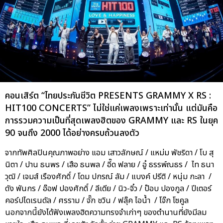
คอนเสิร์ต “ไทยประกันชีวิต PRESENTS GRAMMY X RS :
HIT100 CONCERTS” ไม่ใช่แค่เพลงเพราะเท่านั้น แต่มันคือ
การรวมความเป็นที่สุดเพลงฮิตของ GRAMMY และ RS ในยุค
90 จนถึง 2000 ได้อย่างครบถ้วนลงตัว
จากทัพศิลปินคุณภาพอย่าง แอม เสาวลักษณ์ / แหม่ม พัชริดา / โบ สุ
นิตา / ปาน ธนพร / เสือ ธนพล / อี๊ด ฟลาย / อู๋ ธรรพ์ณธร / ไท ธนา
วุฒิ / เจมส์ เรืองศักดิ์ / โดม ปกรณ์ ลัม / แบงค์ ปรีติ / หนุ่ม กะลา /
ดัง พันกร / อ๊อฟ ปองศักดิ์ / ลีเดีย / นิว-จิ๋ว / ป๊อบ ปองกูล / ปีเตอร์
คอร์ปไดเรนดัล / ศรราม / จั๊ก ชวิน / ฟลุ๊ค ไอน้ำ / โจ๊ก โซคูล
นอกจากนี้ยังได้ฟังเพลงฮิตความทรงจำเก่าๆ ของตำนานที่ยังมีลม