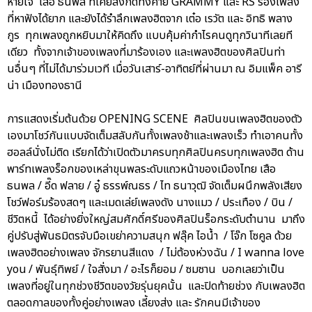
หายใจ เสือ ธนพล ที่เคยสังกัดทั้งค่าย GRAMMY และ RS ร้องเพลง
ที่หาฟังได้ยาก และยังได้รำลึกเพลงฮิตจาก เต๋อ เรวัต และ อิทธิ พลาง
กูร ทุกเพลงถูกหยิบมาให้คิดถึง แบบคุ้มค่ากำไรคนดูทุกวินาทีเลยที
เดียว ทั้งจากเจ้าของเพลงที่มาร้องเอง และเพลงฮิตของศิลปินท่า
นอื่นๆ ที่ไม่ได้มาร่วมเวที เมื่อวันเสาร์-อาทิตย์ที่ผ่านมา ณ อิมแพ็ค อารี
น่า เมืองทองธานี
การแสดงเริ่มต้นด้วย OPENING SCENE ศิลปินขนเพลงฮิตของตัว
เองมาโชว์กันแบบจัดเต็มสลับกันทั้งเพลงช้าและเพลงเร็ว ทำเอาคนทั้ง
ฮอลล์นั่งไม่ติด เรียกได้ว่าเปิดตัวมาครบทุกศิลปินครบทุกเพลงฮิต ด้าน
พาร์ทเพลงร็อกของเหล่าขุนพลระดับแถวหน้าของเมืองไทย เสือ
ธนพล / อี๊ด ฟลาย / อู๋ ธรรพ์ณธร / ไท ธนาวุฒิ จัดเต็มผนึกพลังเสียง
โชว์ฟอร์มร้องสดๆ และเมดเล่ย์เพลงดัง นางแมว / ประเทือง / บิน /
ชีวิตหนี้ ได้อย่างยิ่งใหญ่สมศักดิ์ศรีของศิลปินร็อกระดับตำนาน มาถึง
คู่ปรับสู่พันธมิตรจับมือเขย่าความสนุก ฟลุ๊ค ไอน้ำ / โจ๊ก โซคูล ด้วย
เพลงฮิตอย่างเพลง จักรยานสีแดง / ไม่ต้องห่วงฉัน / I wanna love
you / พันธุ์ทิพย์ / ใจสั่งมา / อะไรก็ยอม / ซมซาน บอกเลยว่าเป็น
เพลงที่อยู่ในทุกช่วงชีวิตของวัยรุ่นยุคนั้น และปิดท้ายช่วง กับเพลงฮิต
ตลอดกาลของทั้งคู่อย่างเพลง เลี้ยงส่ง และ รักคนมีเจ้าของ