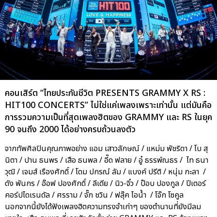
คอนเสิร์ต “ไทยประกันชีวิต PRESENTS GRAMMY X RS :
HIT100 CONCERTS” ไม่ใช่แค่เพลงเพราะเท่านั้น แต่มันคือ
การรวมความเป็นที่สุดเพลงฮิตของ GRAMMY และ RS ในยุค
90 จนถึง 2000 ได้อย่างครบถ้วนลงตัว
จากทัพศิลปินคุณภาพอย่าง แอม เสาวลักษณ์ / แหม่ม พัชริดา / โบ สุ
นิตา / ปาน ธนพร / เสือ ธนพล / อี๊ด ฟลาย / อู๋ ธรรพ์ณธร / ไท ธนา
วุฒิ / เจมส์ เรืองศักดิ์ / โดม ปกรณ์ ลัม / แบงค์ ปรีติ / หนุ่ม กะลา /
ดัง พันกร / อ๊อฟ ปองศักดิ์ / ลีเดีย / นิว-จิ๋ว / ป๊อบ ปองกูล / ปีเตอร์
คอร์ปไดเรนดัล / ศรราม / จั๊ก ชวิน / ฟลุ๊ค ไอน้ำ / โจ๊ก โซคูล
นอกจากนี้ยังได้ฟังเพลงฮิตความทรงจำเก่าๆ ของตำนานที่ยังมีลม