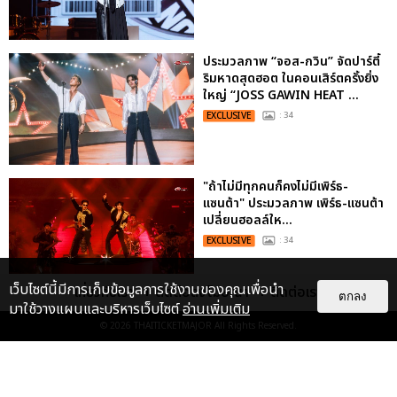
ประมวลภาพ “จอส-กวิน” จัดปาร์ตี้
ริมหาดสุดฮอต ในคอนเสิร์ตครั้งยิ่ง
ใหญ่ “JOSS GAWIN HEAT ...
EXCLUSIVE
: 34
"ถ้าไม่มีทุกคนก็คงไม่มีเพิร์ธ-
แซนต้า" ประมวลภาพ เพิร์ธ-แซนต้า
เปลี่ยนฮอลล์ให...
EXCLUSIVE
: 34
เว็บไซต์นี้มีการเก็บข้อมูลการใช้งานของคุณเพื่อนำ
เกี่ยวกับเรา
ติดต่อลงโฆษณา
ติดต่อเรา
ตกลง
มาใช้วางแผนและบริหารเว็บไซต์
อ่านเพิ่มเติม
ไม่ว่าจะวันนี้หรือวันไหน ก็จะยังภูมิใจ
ในตัว "แจบอม" เหมือนเดิม!
© 2026
THAITICKETMAJOR
All Rights Reserved.
ประมวลภาพ JA...
EXCLUSIVE
: 28