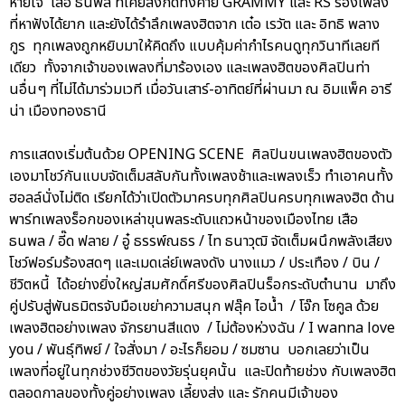
หายใจ เสือ ธนพล ที่เคยสังกัดทั้งค่าย GRAMMY และ RS ร้องเพลง
ที่หาฟังได้ยาก และยังได้รำลึกเพลงฮิตจาก เต๋อ เรวัต และ อิทธิ พลาง
กูร ทุกเพลงถูกหยิบมาให้คิดถึง แบบคุ้มค่ากำไรคนดูทุกวินาทีเลยที
เดียว ทั้งจากเจ้าของเพลงที่มาร้องเอง และเพลงฮิตของศิลปินท่า
นอื่นๆ ที่ไม่ได้มาร่วมเวที เมื่อวันเสาร์-อาทิตย์ที่ผ่านมา ณ อิมแพ็ค อารี
น่า เมืองทองธานี
การแสดงเริ่มต้นด้วย OPENING SCENE ศิลปินขนเพลงฮิตของตัว
เองมาโชว์กันแบบจัดเต็มสลับกันทั้งเพลงช้าและเพลงเร็ว ทำเอาคนทั้ง
ฮอลล์นั่งไม่ติด เรียกได้ว่าเปิดตัวมาครบทุกศิลปินครบทุกเพลงฮิต ด้าน
พาร์ทเพลงร็อกของเหล่าขุนพลระดับแถวหน้าของเมืองไทย เสือ
ธนพล / อี๊ด ฟลาย / อู๋ ธรรพ์ณธร / ไท ธนาวุฒิ จัดเต็มผนึกพลังเสียง
โชว์ฟอร์มร้องสดๆ และเมดเล่ย์เพลงดัง นางแมว / ประเทือง / บิน /
ชีวิตหนี้ ได้อย่างยิ่งใหญ่สมศักดิ์ศรีของศิลปินร็อกระดับตำนาน มาถึง
คู่ปรับสู่พันธมิตรจับมือเขย่าความสนุก ฟลุ๊ค ไอน้ำ / โจ๊ก โซคูล ด้วย
เพลงฮิตอย่างเพลง จักรยานสีแดง / ไม่ต้องห่วงฉัน / I wanna love
you / พันธุ์ทิพย์ / ใจสั่งมา / อะไรก็ยอม / ซมซาน บอกเลยว่าเป็น
เพลงที่อยู่ในทุกช่วงชีวิตของวัยรุ่นยุคนั้น และปิดท้ายช่วง กับเพลงฮิต
ตลอดกาลของทั้งคู่อย่างเพลง เลี้ยงส่ง และ รักคนมีเจ้าของ