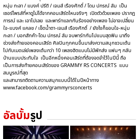
หนุ่ม กะลา / แบงค์ ปรีติ / เจมส์ เรืองศักดิ์ / โดม ปกรณ์ ลัม เป็น
เซอร์ไพรส์ที่หาดูไม่ได้จากคอนเสิร์ตไหนจริงๆ เปิดตัวด้วยเพลง ปรากฎ
การณ์ และ เอาไปเลย และพาร์ทแลกกันร้องอย่างเพลง ไม่อาจเปลี่ยน
ใจ-แบงค์ แคลช / เช็ดน้ำตา-เจมส์ เรืองศักดิ์ / ยังไงก็ขอบใจ-หนุ่ม
กะลา / บอกสักคำ-โดม ปกรณ์ ลัม จบพาร์ทกันไปแบบสุดฟิน มาถึง
ช่วงส่งท้ายของคอนเสิร์ต ศิลปินทุกคนขึ้นมาส่งความสนุกชวนเต้น
ไปกับเมดเล่ย์เพลงเต้นกว่า 10 เพลงฮิตแบบไม่มีพักส่ง แฟนๆ กลับ
บ้านแบบประทับใจ เป็นอีกหนึ่งคอนเสิร์ตที่ต้องจดจำไว้ในปีนี้ ถือ
เป็นการส่งท้ายคอนเสิร์ตของ GRAMMY RS CONCERTS แบบ
สมบูรณ์ที่สุด
และสามารถติดตามความสนุกแบบนี้ได้ในปีหน้าทาง
www.facebook.com/grammyrsconcerts
อัลบั้ม
รูป