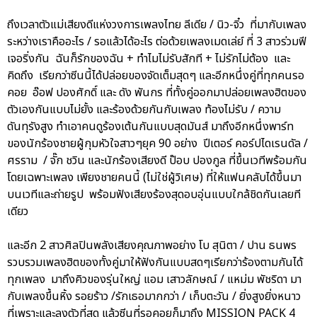
ถึงเวลาตัวแม่เสียงดีแห่งวงการเพลงไทย ลีเดีย / นิว-จิ๋ว ที่มากับเพลง
ระหว่างเราคืออะไร / รอแล้วได้อะไร ต่อด้วยเพลงเมดเล่ย์ ที่ 3 สาวร่วมฟี
เจอริ่งกัน ฉันก็รักของฉัน + ทำไมไม่รับสักที + ไม่รักไม่ต้อง และ
คิดถึง เรียกว่าซีนนี้ได้ปล่อยของจัดเต็มสุดๆ และอีกหนึ่งคู่ที่ทุกคนรอ
คอย อ๊อฟ ปองศักดิ์ และ ดัง พันกร ที่ทั้งคู่ออกมาปล่อยเพลงฮิตของ
ตัวเองกันแบบไม่ยั้ง และร้องด้วยกันกับเพลง ท้องไม่รับ / ความ
ดันทุรังสูง ทำเอาคนดูร้องเต้นกันแบบสุดมันส์ มาถึงอีกหนึ่งพาร์ท
ของนักร้องชายผู้กุมหัวใจสาวๆยุค 90 อย่าง ปีเตอร์ คอร์ปไดเรนดัล /
ศรราม / จั๊ก ชวิน และนักร้องเสียงดี ป๊อบ ปองกูล ที่ขึ้นเวทีพร้อมกัน
โดยเฉพาะเพลง เพียงชายคนนี้ (ไม่ใช่ผู้วิเศษ) ที่ให้แฟนคลับได้ขึ้นมา
บนเวทีและถ่ายรูป พร้อมฟังเสียงร้องสุดอบอุ่นแบบใกล้ชิดกันเลยที
เดียว
และอีก 2 สาวศิลปินพลังเสียงคุณภาพอย่าง โบ สุนิตา / ปาน ธนพร
รวบรวมเพลงฮิตของทั้งคู่มาให้ฟังกันแบบสดๆเรียกว่าร้องตามกันได้
ทุกเพลง มาถึงคิวของรุ่นใหญ่ แอม เสาวลักษณ์ / แหม่ม พัชริดา มา
กับเพลงขึ้นหิ้ง รอยร้าว /รักเธอมากกว่า / เก็บตะวัน / ยิ่งสูงยิ่งหนาว
ที่เพราะและลงตัวที่สุด แล้วซีนที่รอคอยก็มาถึง MISSION PACK 4