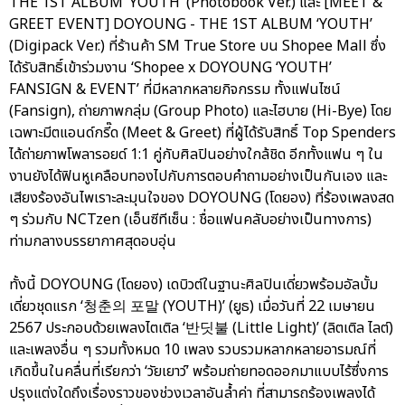
THE 1ST ALBUM ‘YOUTH’ (Photobook Ver.) และ [MEET &
GREET EVENT] DOYOUNG - THE 1ST ALBUM ‘YOUTH’
(Digipack Ver.) ที่ร้านค้า SM True Store บน Shopee Mall ซึ่ง
ได้รับสิทธิ์เข้าร่วมงาน ‘Shopee x DOYOUNG ‘YOUTH’
FANSIGN & EVENT’ ที่มีหลากหลายกิจกรรม ทั้งแฟนไซน์
(Fansign), ถ่ายภาพกลุ่ม (Group Photo) และไฮบาย (Hi-Bye) โดย
เฉพาะมีตแอนด์กรี๊ด (Meet & Greet) ที่ผู้ได้รับสิทธิ์ Top Spenders
ได้ถ่ายภาพโพลารอยด์ 1:1 คู่กับศิลปินอย่างใกล้ชิด อีกทั้งแฟน ๆ ใน
งานยังได้ฟินหูเคลือบทองไปกับการตอบคำถามอย่างเป็นกันเอง และ
เสียงร้องอันไพเราะละมุนใจของ DOYOUNG (โดยอง) ที่ร้องเพลงสด
ๆ ร่วมกับ NCTzen (เอ็นซีทีเซ็น : ชื่อแฟนคลับอย่างเป็นทางการ)
ท่ามกลางบรรยากาศสุดอบอุ่น
ทั้งนี้ DOYOUNG (โดยอง) เดบิวต์ในฐานะศิลปินเดี่ยวพร้อมอัลบั้ม
เดี่ยวชุดแรก ‘청춘의 포말 (YOUTH)’ (ยูธ) เมื่อวันที่ 22 เมษายน
2567 ประกอบด้วยเพลงไตเติล ‘반딧불 (Little Light)’ (ลิตเติล ไลต์)
และเพลงอื่น ๆ รวมทั้งหมด 10 เพลง รวบรวมหลากหลายอารมณ์ที่
เกิดขึ้นในคลื่นที่เรียกว่า ‘วัยเยาว์’ พร้อมถ่ายทอดออกมาแบบไร้ซึ่งการ
ปรุงแต่งใดถึงเรื่องราวของช่วงเวลาอันล้ำค่า ที่สามารถร้องเพลงได้