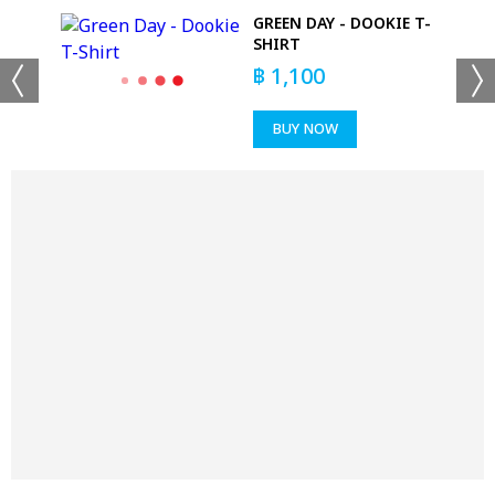
W
GREEN DAY - DOOKIE T-
SHIRT
฿
1,100
BUY NOW