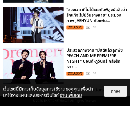
“ช่วงเวลาที่ไม่ได้เจอกันพิสูจน์แล้วว่า
รักแท้จะไม่มีวันจางหาย” ประมวล
ภาพ JAEHYUN กับแฟน...
EXCLUSIVE
: 10
ประมวลภาพงาน “มีสติแล้วลูกพีช
PEACH AND ME PREMIERE
NIGHT” ปอนด์-ภูวินทร์ คลั่งรัก
หวา...
EXCLUSIVE
: 16
เว็บไซต์นี้มีการเก็บข้อมูลการใช้งานของคุณเพื่อนำ
เกี่ยวกับเรา
ติดต่อลงโฆษณา
ติดต่อเรา
ตกลง
มาใช้วางแผนและบริหารเว็บไซต์
อ่านเพิ่มเติม
© 2026
THAITICKETMAJOR
All Rights Reserved.