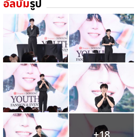
อัลบั้ม
รูป
+18