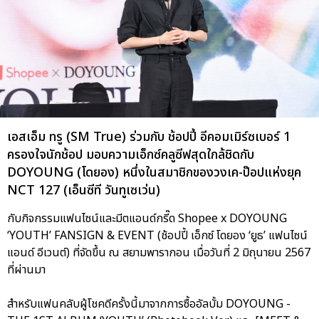
เอสเอ็ม ทรู (SM True) ร่วมกับ ช้อปปี้ อีคอมเมิร์ซเบอร์ 1
ครองใจนักช้อป มอบความเอ็กซ์คลูซีฟสุดใกล้ชิดกับ
DOYOUNG (โดยอง) หนึ่งในสมาชิกของวงเค-ป๊อปแห่งยุค
NCT 127 (เอ็นซีที วันทูเซเว่น)
กับกิจกรรมแฟนไซน์และมีตแอนด์กรี๊ด Shopee x DOYOUNG
‘YOUTH’ FANSIGN & EVENT (ช้อปปี้ เอ็กซ์ โดยอง ‘ยูธ’ แฟนไซน์
แอนด์ อีเวนต์) ที่จัดขึ้น ณ สยามพารากอน เมื่อวันที่ 2 มิถุนายน 2567
ที่ผ่านมา
สำหรับแฟนคลับผู้โชคดีครั้งนี้มาจากการซื้ออัลบั้ม DOYOUNG -