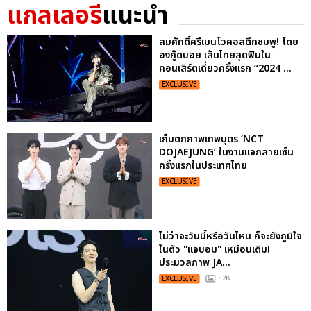
แกลเลอรี
แนะนำ
สมศักดิ์ศรีเมนโวคอลตึกชมพู! โดย
องกู๊ดบอย เส้นไทยสุดฟินใน
คอนเสิร์ตเดี่ยวครั้งแรก “2024 ...
EXCLUSIVE
เก็บตกภาพเทพบุตร ‘NCT
DOJAEJUNG’ ในงานแจกลายเซ็น
ครั้งแรกในประเทศไทย
EXCLUSIVE
ไม่ว่าจะวันนี้หรือวันไหน ก็จะยังภูมิใจ
ในตัว "แจบอม" เหมือนเดิม!
ประมวลภาพ JA...
EXCLUSIVE
: 28