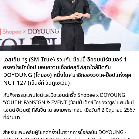
เอสเอ็ม ทรู (SM True) ร่วมกับ ช้อปปี้ อีคอมเมิร์ซเบอร์ 1
ครองใจนักช้อป มอบความเอ็กซ์คลูซีฟสุดใกล้ชิดกับ
DOYOUNG (โดยอง) หนึ่งในสมาชิกของวงเค-ป๊อปแห่งยุค
NCT 127 (เอ็นซีที วันทูเซเว่น)
กับกิจกรรมแฟนไซน์และมีตแอนด์กรี๊ด Shopee x DOYOUNG
‘YOUTH’ FANSIGN & EVENT (ช้อปปี้ เอ็กซ์ โดยอง ‘ยูธ’ แฟนไซน์
แอนด์ อีเวนต์) ที่จัดขึ้น ณ สยามพารากอน เมื่อวันที่ 2 มิถุนายน 2567
ที่ผ่านมา
สำหรับแฟนคลับผู้โชคดีครั้งนี้มาจากการซื้ออัลบั้ม DOYOUNG -