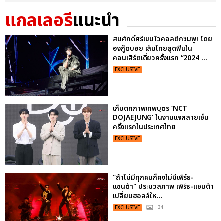
แกลเลอรี
แนะนำ
สมศักดิ์ศรีเมนโวคอลตึกชมพู! โดย
องกู๊ดบอย เส้นไทยสุดฟินใน
คอนเสิร์ตเดี่ยวครั้งแรก “2024 ...
EXCLUSIVE
เก็บตกภาพเทพบุตร ‘NCT
DOJAEJUNG’ ในงานแจกลายเซ็น
ครั้งแรกในประเทศไทย
EXCLUSIVE
"ถ้าไม่มีทุกคนก็คงไม่มีเพิร์ธ-
แซนต้า" ประมวลภาพ เพิร์ธ-แซนต้า
เปลี่ยนฮอลล์ให...
EXCLUSIVE
: 34