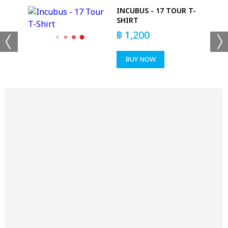
SE
INCUBUS - 17 TOUR T-
SHIRT
IRT
฿
1,200
BUY NOW