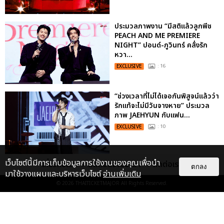
ประมวลภาพงาน “มีสติแล้วลูกพีช
PEACH AND ME PREMIERE
NIGHT” ปอนด์-ภูวินทร์ คลั่งรัก
หวา...
EXCLUSIVE
: 16
“ช่วงเวลาที่ไม่ได้เจอกันพิสูจน์แล้วว่า
รักแท้จะไม่มีวันจางหาย” ประมวล
ภาพ JAEHYUN กับแฟน...
EXCLUSIVE
: 10
เว็บไซต์นี้มีการเก็บข้อมูลการใช้งานของคุณเพื่อนำ
เกี่ยวกับเรา
ติดต่อลงโฆษณา
ติดต่อเรา
ตกลง
มาใช้วางแผนและบริหารเว็บไซต์
อ่านเพิ่มเติม
© 2026
THAITICKETMAJOR
All Rights Reserved.