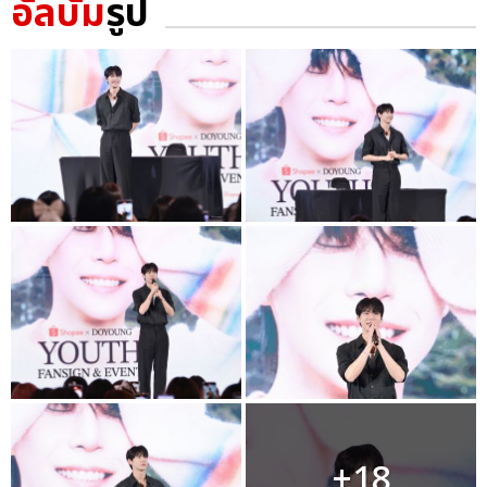
อัลบั้ม
รูป
+18