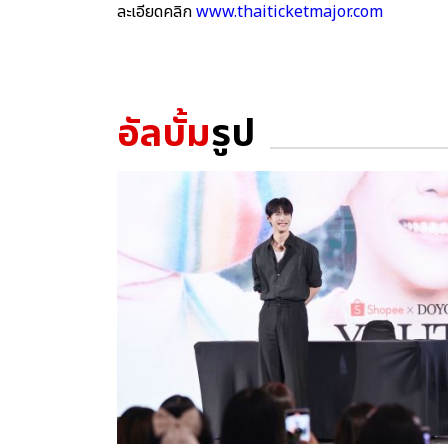
ละเอียดคลิก
www.thaiticketmajor.com
อัลบั้ม
รูป