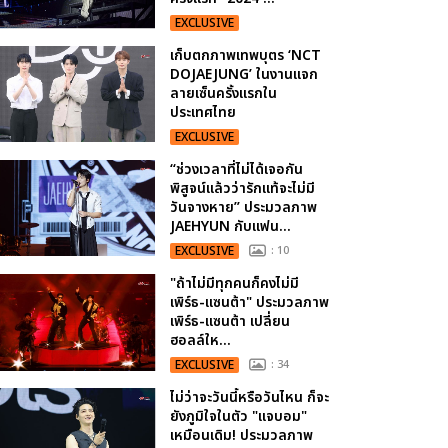
EXCLUSIVE
เก็บตกภาพเทพบุตร ‘NCT
DOJAEJUNG’ ในงานแจก
ลายเซ็นครั้งแรกใน
ประเทศไทย
EXCLUSIVE
“ช่วงเวลาที่ไม่ได้เจอกัน
พิสูจน์แล้วว่ารักแท้จะไม่มี
วันจางหาย” ประมวลภาพ
JAEHYUN กับแฟน...
EXCLUSIVE
: 10
"ถ้าไม่มีทุกคนก็คงไม่มี
เพิร์ธ-แซนต้า" ประมวลภาพ
เพิร์ธ-แซนต้า เปลี่ยน
ฮอลล์ให...
EXCLUSIVE
: 34
ไม่ว่าจะวันนี้หรือวันไหน ก็จะ
ยังภูมิใจในตัว "แจบอม"
เหมือนเดิม! ประมวลภาพ