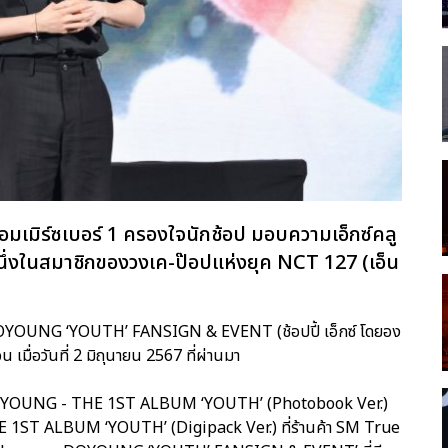
ีคอมเมิร์ซเบอร์ 1 ครองใจนักช้อป มอบความเอ็กซ์คลู
ึ่งในสมาชิกของวงเค-ป๊อปแห่งยุค NCT 127 (เอ็น
DOYOUNG ‘YOUTH’ FANSIGN & EVENT (ช้อปปี้ เอ็กซ์ โดยอง
น เมื่อวันที่ 2 มิถุนายน 2567 ที่ผ่านมา
บั้ม DOYOUNG - THE 1ST ALBUM ‘YOUTH’ (Photobook Ver.)
T ALBUM ‘YOUTH’ (Digipack Ver.) ที่ร้านค้า SM True