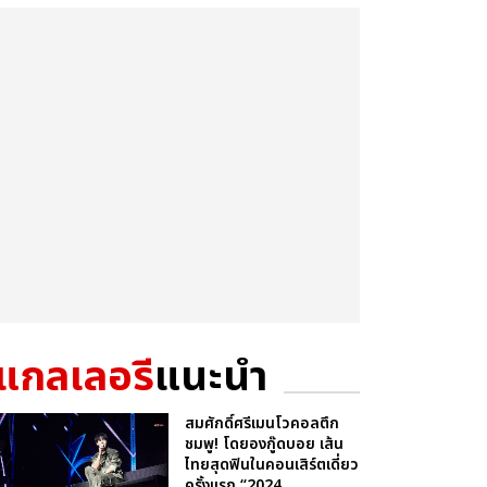
แกลเลอรี
แนะนำ
สมศักดิ์ศรีเมนโวคอลตึก
ชมพู! โดยองกู๊ดบอย เส้น
ไทยสุดฟินในคอนเสิร์ตเดี่ยว
ครั้งแรก “2024 ...