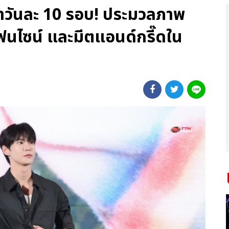
้ำวันละ 10 รอบ! ประมวลภาพ
นไซน์ และมีตแอนด์กรี๊ดใน