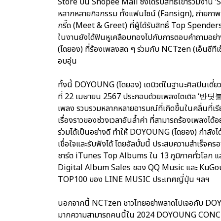
Store บน Shopee Mall ซึ่งได้รับสิทธิ์เข้าร่วม
หลากหลายกิจกรรม ทั้งแฟนไซน์ (Fansign), ถ่ายภา
กรี๊ด (Meet & Greet) ที่ผู้ได้รับสิทธิ์ Top Spender
ในงานยังได้ฟินหูเคลือบทองไปกับการตอบคำถามอย่
(โดยอง) ที่ร้องเพลงสด ๆ ร่วมกับ NCTzen (เอ็นซีที
อบอุ่น
ทั้งนี้ DOYOUNG (โดยอง) เดบิวต์ในฐานะศิลปินเดี่
ที่ 22 เมษายน 2567 ประกอบด้วยเพลงไตเติล ‘반딧불 (Li
เพลง รวบรวมหลากหลายอารมณ์ที่เกิดขึ้นในคลื่นที่เรีย
เรื่องราวของช่วงเวลาอันล้ำค่า ที่สามารถร้องเพลงได้อ
ร่วมได้เป็นอย่างดี ทำให้ DOYOUNG (โดยอง) กำลังได
เชื่อใจและรับฟังได้ โดยอัลบั้มนี้ ประสบความสำเร็จค
ชาร์ต iTunes Top Albums ใน 13 ภูมิภาคทั่วโลก แล
Digital Album Sales ของ QQ Music และ KuGou 
TOP100 ของ LINE MUSIC ประเทศญี่ปุ่น ฯลฯ
นอกจากนี้ NCTzen ชาวไทยอย่าพลาดไปเจอกับ DOYOU
มากความสามารถคนนี้ใน 2024 DOYOUNG CONCERT