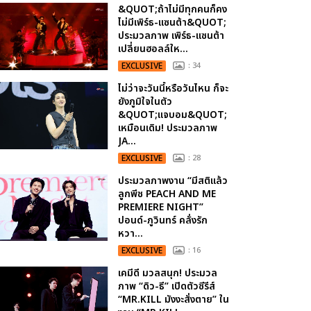
&QUOT;ถ้าไม่มีทุกคนก็คง
ไม่มีเพิร์ธ-แซนต้า&QUOT;
ประมวลภาพ เพิร์ธ-แซนต้า
เปลี่ยนฮอลล์ให...
EXCLUSIVE
: 34
ไม่ว่าจะวันนี้หรือวันไหน ก็จะ
ยังภูมิใจในตัว
&QUOT;แจบอม&QUOT;
เหมือนเดิม! ประมวลภาพ
JA...
EXCLUSIVE
: 28
ประมวลภาพงาน “มีสติแล้ว
ลูกพีช PEACH AND ME
PREMIERE NIGHT”
ปอนด์-ภูวินทร์ คลั่งรัก
หวา...
EXCLUSIVE
: 16
เคมีดี มวลสนุก! ประมวล
ภาพ “ดิว-ธี” เปิดตัวซีรีส์
“MR.KILL มังงะสั่งตาย” ใน