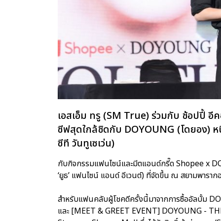
เอสเอ็ม ทรู (SM True) ร่วมกับ ช้อปปี้ อ
ซีฟสุดใกล้ชิดกับ DOYOUNG (โดยอง) หน
ซีที วันทูเซเว่น)
กับกิจกรรมแฟนไซน์และมีตแอนด์กรี๊ด Shopee x 
‘ยูธ’ แฟนไซน์ แอนด์ อีเวนต์) ที่จัดขึ้น ณ สยามพารากอ
สำหรับแฟนคลับผู้โชคดีครั้งนี้มาจากการซื้ออัล
และ [MEET & GREET EVENT] DOYOUNG - THE 1S