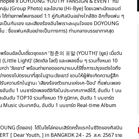
งาน ‘Shopee x DOYOUNG ‘YOUTH’ FANSIGN & EVENT’ ที่มี
พกลุ่ม (Group Photo) และไฮบาย (Hi-Bye) โดยเฉพาะมีตแอนด์
s ได้ถ่ายภาพโพลารอยด์ 1:1 คู่กับศิลปินอย่างใกล้ชิด อีกทั้งแฟน ๆ
างเป็นกันเอง และเสียงร้องอันไพเราะละมุนใจของ DOYOUNG
เซ็น : ชื่อแฟนคลับอย่างเป็นทางการ) ท่ามกลางบรรยากาศสุด
ยวพร้อมอัลบั้มเดี่ยวชุดแรก ‘청춘의 포말 (YOUTH)’ (ยูธ) เมื่อวัน
ttle Light)’ (ลิตเติล ไลต์) และเพลงอื่น ๆ รวมทั้งหมด 10
กว่า ‘วัยเยาว์’ พร้อมถ่ายทอดออกมาแบบไร้ซึ่งการปรุงแต่งใดถึง
ย่างตรงไปตรงมาที่สุดในฐานะวัยเยาว์ ชวนให้ผู้ฟังเกิดความรู้สึก
้รับความรักในฐานะ ‘เสียงร้องตัวแทนแห่งเค-ป๊อป’ ที่แฟนเพลง
รองอันดับ 1 บนชาร์ตเพลงดิจิทัลในประเทศเกาหลีใต้, อันดับ 1 บน
ะอันดับ TOP10 รวมทั้งหมด 19 ภูมิภาค, อันดับ 1 บนชาร์ต
Music ประเทศจีน, อันดับ 1 บนชาร์ต Real-time Album
NG (โดยอง) ได้ในโซโล่คอนเสิร์ตครั้งแรกในชีวิตของศิลปิน
 [ Dear Youth, ] in BANGKOK 24 - 25 ส.ค. 2567 ราย