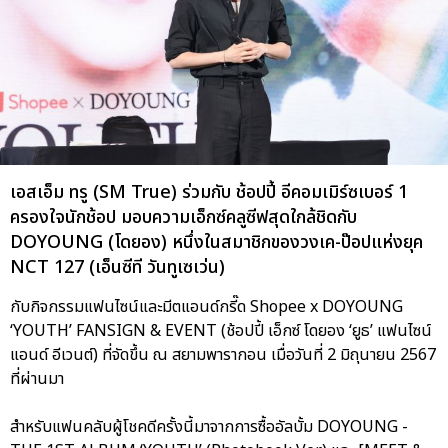
เอสเอ็ม ทรู (SM True) ร่วมกับ ช้อปปี้ อีคอมเมิร์ซเบอร์ 1
ครองใจนักช้อป มอบความเอ็กซ์คลูซีฟสุดใกล้ชิดกับ
DOYOUNG (โดยอง) หนึ่งในสมาชิกของวงเค-ป๊อปแห่งยุค
NCT 127 (เอ็นซีที วันทูเซเว่น)
กับกิจกรรมแฟนไซน์และมีตแอนด์กรี๊ด Shopee x DOYOUNG
‘YOUTH’ FANSIGN & EVENT (ช้อปปี้ เอ็กซ์ โดยอง ‘ยูธ’ แฟนไซน์
แอนด์ อีเวนต์) ที่จัดขึ้น ณ สยามพารากอน เมื่อวันที่ 2 มิถุนายน 2567
ที่ผ่านมา
สำหรับแฟนคลับผู้โชคดีครั้งนี้มาจากการซื้ออัลบั้ม DOYOUNG -