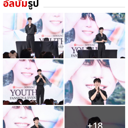
อัลบั้ม
รูป
+18