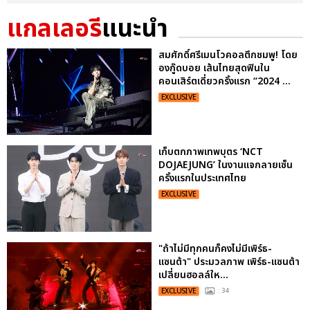
แกลเลอรี
แนะนำ
สมศักดิ์ศรีเมนโวคอลตึกชมพู! โดย
องกู๊ดบอย เส้นไทยสุดฟินใน
คอนเสิร์ตเดี่ยวครั้งแรก “2024 ...
EXCLUSIVE
เก็บตกภาพเทพบุตร ‘NCT
DOJAEJUNG’ ในงานแจกลายเซ็น
ครั้งแรกในประเทศไทย
EXCLUSIVE
"ถ้าไม่มีทุกคนก็คงไม่มีเพิร์ธ-
แซนต้า" ประมวลภาพ เพิร์ธ-แซนต้า
เปลี่ยนฮอลล์ให...
EXCLUSIVE
: 34