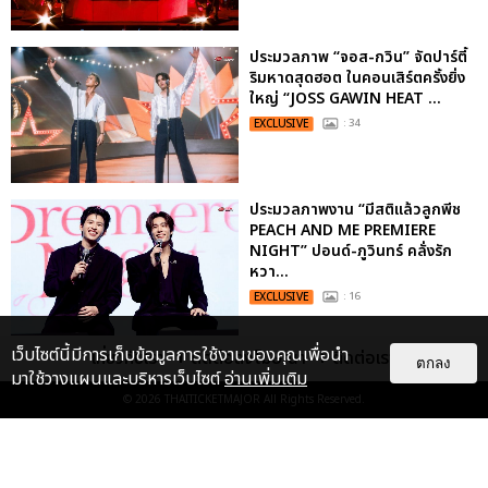
ประมวลภาพ “จอส-กวิน” จัดปาร์ตี้
ริมหาดสุดฮอต ในคอนเสิร์ตครั้งยิ่ง
ใหญ่ “JOSS GAWIN HEAT ...
EXCLUSIVE
: 34
ประมวลภาพงาน “มีสติแล้วลูกพีช
PEACH AND ME PREMIERE
NIGHT” ปอนด์-ภูวินทร์ คลั่งรัก
หวา...
EXCLUSIVE
: 16
เว็บไซต์นี้มีการเก็บข้อมูลการใช้งานของคุณเพื่อนำ
เกี่ยวกับเรา
ติดต่อลงโฆษณา
ติดต่อเรา
ตกลง
มาใช้วางแผนและบริหารเว็บไซต์
อ่านเพิ่มเติม
© 2026
THAITICKETMAJOR
All Rights Reserved.