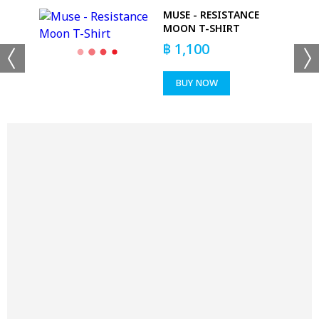
MUSE - RESISTANCE
TIE
MOON T-SHIRT
฿
1,100
BUY NOW