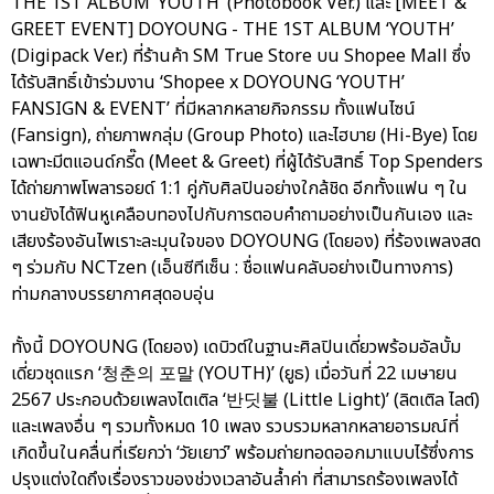
THE 1ST ALBUM ‘YOUTH’ (Photobook Ver.) และ [MEET &
GREET EVENT] DOYOUNG - THE 1ST ALBUM ‘YOUTH’
(Digipack Ver.) ที่ร้านค้า SM True Store บน Shopee Mall ซึ่ง
ได้รับสิทธิ์เข้าร่วมงาน ‘Shopee x DOYOUNG ‘YOUTH’
FANSIGN & EVENT’ ที่มีหลากหลายกิจกรรม ทั้งแฟนไซน์
(Fansign), ถ่ายภาพกลุ่ม (Group Photo) และไฮบาย (Hi-Bye) โดย
เฉพาะมีตแอนด์กรี๊ด (Meet & Greet) ที่ผู้ได้รับสิทธิ์ Top Spenders
ได้ถ่ายภาพโพลารอยด์ 1:1 คู่กับศิลปินอย่างใกล้ชิด อีกทั้งแฟน ๆ ใน
งานยังได้ฟินหูเคลือบทองไปกับการตอบคำถามอย่างเป็นกันเอง และ
เสียงร้องอันไพเราะละมุนใจของ DOYOUNG (โดยอง) ที่ร้องเพลงสด
ๆ ร่วมกับ NCTzen (เอ็นซีทีเซ็น : ชื่อแฟนคลับอย่างเป็นทางการ)
ท่ามกลางบรรยากาศสุดอบอุ่น
ทั้งนี้ DOYOUNG (โดยอง) เดบิวต์ในฐานะศิลปินเดี่ยวพร้อมอัลบั้ม
เดี่ยวชุดแรก ‘청춘의 포말 (YOUTH)’ (ยูธ) เมื่อวันที่ 22 เมษายน
2567 ประกอบด้วยเพลงไตเติล ‘반딧불 (Little Light)’ (ลิตเติล ไลต์)
และเพลงอื่น ๆ รวมทั้งหมด 10 เพลง รวบรวมหลากหลายอารมณ์ที่
เกิดขึ้นในคลื่นที่เรียกว่า ‘วัยเยาว์’ พร้อมถ่ายทอดออกมาแบบไร้ซึ่งการ
ปรุงแต่งใดถึงเรื่องราวของช่วงเวลาอันล้ำค่า ที่สามารถร้องเพลงได้