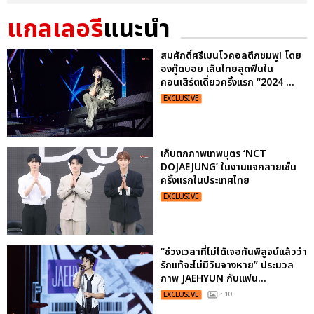
แกลเลอรี
แนะนำ
สมศักดิ์ศรีเมนโวคอลตึกชมพู! โดย
องกู๊ดบอย เส้นไทยสุดฟินใน
คอนเสิร์ตเดี่ยวครั้งแรก “2024 ...
EXCLUSIVE
เก็บตกภาพเทพบุตร ‘NCT
DOJAEJUNG’ ในงานแจกลายเซ็น
ครั้งแรกในประเทศไทย
EXCLUSIVE
“ช่วงเวลาที่ไม่ได้เจอกันพิสูจน์แล้วว่า
รักแท้จะไม่มีวันจางหาย” ประมวล
ภาพ JAEHYUN กับแฟน...
EXCLUSIVE
: 10