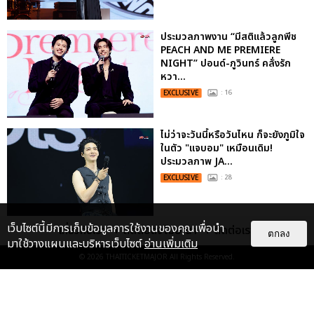
ประมวลภาพงาน “มีสติแล้วลูกพีช
PEACH AND ME PREMIERE
NIGHT” ปอนด์-ภูวินทร์ คลั่งรัก
หวา...
EXCLUSIVE
: 16
ไม่ว่าจะวันนี้หรือวันไหน ก็จะยังภูมิใจ
ในตัว "แจบอม" เหมือนเดิม!
ประมวลภาพ JA...
EXCLUSIVE
: 28
เว็บไซต์นี้มีการเก็บข้อมูลการใช้งานของคุณเพื่อนำ
เกี่ยวกับเรา
ติดต่อลงโฆษณา
ติดต่อเรา
ตกลง
มาใช้วางแผนและบริหารเว็บไซต์
อ่านเพิ่มเติม
© 2026
THAITICKETMAJOR
All Rights Reserved.