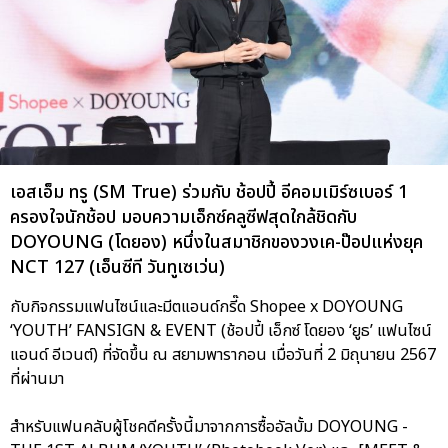
เอสเอ็ม ทรู (SM True) ร่วมกับ ช้อปปี้ อีคอมเมิร์ซเบอร์ 1
ครองใจนักช้อป มอบความเอ็กซ์คลูซีฟสุดใกล้ชิดกับ
DOYOUNG (โดยอง) หนึ่งในสมาชิกของวงเค-ป๊อปแห่งยุค
NCT 127 (เอ็นซีที วันทูเซเว่น)
กับกิจกรรมแฟนไซน์และมีตแอนด์กรี๊ด Shopee x DOYOUNG
‘YOUTH’ FANSIGN & EVENT (ช้อปปี้ เอ็กซ์ โดยอง ‘ยูธ’ แฟนไซน์
แอนด์ อีเวนต์) ที่จัดขึ้น ณ สยามพารากอน เมื่อวันที่ 2 มิถุนายน 2567
ที่ผ่านมา
สำหรับแฟนคลับผู้โชคดีครั้งนี้มาจากการซื้ออัลบั้ม DOYOUNG -