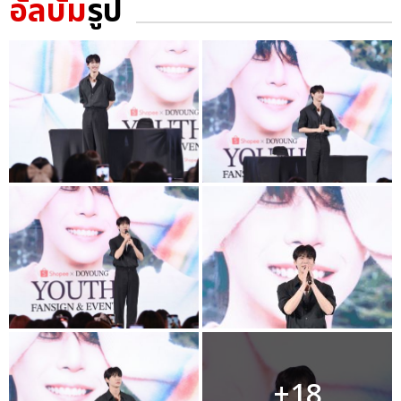
อัลบั้ม
รูป
+18