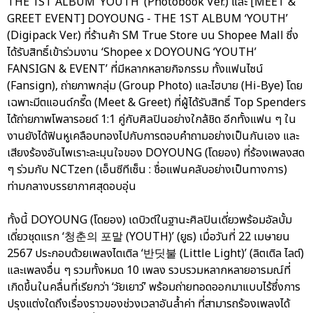
THE 1ST ALBUM ‘YOUTH’ (Photobook Ver.) และ [MEET &
GREET EVENT] DOYOUNG - THE 1ST ALBUM ‘YOUTH’
(Digipack Ver.) ที่ร้านค้า SM True Store บน Shopee Mall ซึ่ง
ได้รับสิทธิ์เข้าร่วมงาน ‘Shopee x DOYOUNG ‘YOUTH’
FANSIGN & EVENT’ ที่มีหลากหลายกิจกรรม ทั้งแฟนไซน์
(Fansign), ถ่ายภาพกลุ่ม (Group Photo) และไฮบาย (Hi-Bye) โดย
เฉพาะมีตแอนด์กรี๊ด (Meet & Greet) ที่ผู้ได้รับสิทธิ์ Top Spenders
ได้ถ่ายภาพโพลารอยด์ 1:1 คู่กับศิลปินอย่างใกล้ชิด อีกทั้งแฟน ๆ ใน
งานยังได้ฟินหูเคลือบทองไปกับการตอบคำถามอย่างเป็นกันเอง และ
เสียงร้องอันไพเราะละมุนใจของ DOYOUNG (โดยอง) ที่ร้องเพลงสด
ๆ ร่วมกับ NCTzen (เอ็นซีทีเซ็น : ชื่อแฟนคลับอย่างเป็นทางการ)
ท่ามกลางบรรยากาศสุดอบอุ่น
ทั้งนี้ DOYOUNG (โดยอง) เดบิวต์ในฐานะศิลปินเดี่ยวพร้อมอัลบั้ม
เดี่ยวชุดแรก ‘청춘의 포말 (YOUTH)’ (ยูธ) เมื่อวันที่ 22 เมษายน
2567 ประกอบด้วยเพลงไตเติล ‘반딧불 (Little Light)’ (ลิตเติล ไลต์)
และเพลงอื่น ๆ รวมทั้งหมด 10 เพลง รวบรวมหลากหลายอารมณ์ที่
เกิดขึ้นในคลื่นที่เรียกว่า ‘วัยเยาว์’ พร้อมถ่ายทอดออกมาแบบไร้ซึ่งการ
ปรุงแต่งใดถึงเรื่องราวของช่วงเวลาอันล้ำค่า ที่สามารถร้องเพลงได้