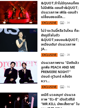
&QUOT;ถ้าไม่มีทุกคนก็คง
ไม่มีเพิร์ธ-แซนต้า&QUOT;
ประมวลภาพ เพิร์ธ-แซนต้า
เปลี่ยนฮอลล์ให...
EXCLUSIVE
: 34
ไม่ว่าจะวันนี้หรือวันไหน ก็จะ
ยังภูมิใจในตัว
&QUOT;แจบอม&QUOT;
เหมือนเดิม! ประมวลภาพ
JA...
EXCLUSIVE
: 28
ประมวลภาพงาน “มีสติแล้ว
ลูกพีช PEACH AND ME
PREMIERE NIGHT”
ปอนด์-ภูวินทร์ คลั่งรัก
หวา...
EXCLUSIVE
: 16
เคมีดี มวลสนุก! ประมวล
ภาพ “ดิว-ธี” เปิดตัวซีรีส์
“MR.KILL มังงะสั่งตาย” ใน