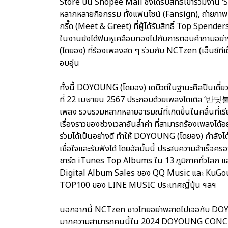
Store บน Shopee Mall ซึ่งได้รับสิทธิ์เข้าร่วม
หลากหลายกิจกรรม ทั้งแฟนไซน์ (Fansign), ถ่ายภา
กรี๊ด (Meet & Greet) ที่ผู้ได้รับสิทธิ์ Top Spender
ในงานยังได้ฟินหูเคลือบทองไปกับการตอบคำถามอย่
(โดยอง) ที่ร้องเพลงสด ๆ ร่วมกับ NCTzen (เอ็นซีที
อบอุ่น
ทั้งนี้ DOYOUNG (โดยอง) เดบิวต์ในฐานะศิลปินเดี่
ที่ 22 เมษายน 2567 ประกอบด้วยเพลงไตเติล ‘반딧불 (Li
เพลง รวบรวมหลากหลายอารมณ์ที่เกิดขึ้นในคลื่นที่เรีย
เรื่องราวของช่วงเวลาอันล้ำค่า ที่สามารถร้องเพลงได้อ
ร่วมได้เป็นอย่างดี ทำให้ DOYOUNG (โดยอง) กำลังได
เชื่อใจและรับฟังได้ โดยอัลบั้มนี้ ประสบความสำเร็จค
ชาร์ต iTunes Top Albums ใน 13 ภูมิภาคทั่วโลก แล
Digital Album Sales ของ QQ Music และ KuGou 
TOP100 ของ LINE MUSIC ประเทศญี่ปุ่น ฯลฯ
นอกจากนี้ NCTzen ชาวไทยอย่าพลาดไปเจอกับ DOYOU
มากความสามารถคนนี้ใน 2024 DOYOUNG CONCERT