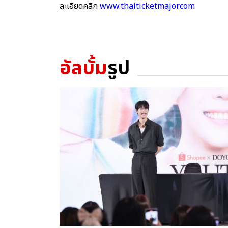
ละเอียดคลิก
www.thaiticketmajor.com
อัลบั้ม
รูป