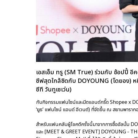
เอสเอ็ม ทรู (SM True) ร่วมกับ ช้อปปี้ อ
ซีฟสุดใกล้ชิดกับ DOYOUNG (โดยอง) หน
ซีที วันทูเซเว่น)
กับกิจกรรมแฟนไซน์และมีตแอนด์กรี๊ด Shopee x 
‘ยูธ’ แฟนไซน์ แอนด์ อีเวนต์) ที่จัดขึ้น ณ สยามพารากอ
สำหรับแฟนคลับผู้โชคดีครั้งนี้มาจากการซื้ออัล
และ [MEET & GREET EVENT] DOYOUNG - THE 1S