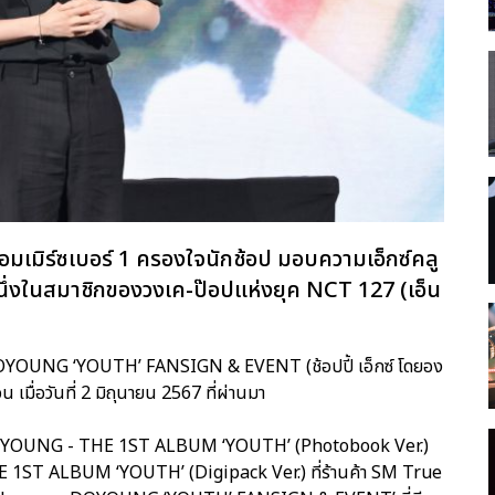
ีคอมเมิร์ซเบอร์ 1 ครองใจนักช้อป มอบความเอ็กซ์คลู
ึ่งในสมาชิกของวงเค-ป๊อปแห่งยุค NCT 127 (เอ็น
DOYOUNG ‘YOUTH’ FANSIGN & EVENT (ช้อปปี้ เอ็กซ์ โดยอง
น เมื่อวันที่ 2 มิถุนายน 2567 ที่ผ่านมา
บั้ม DOYOUNG - THE 1ST ALBUM ‘YOUTH’ (Photobook Ver.)
T ALBUM ‘YOUTH’ (Digipack Ver.) ที่ร้านค้า SM True