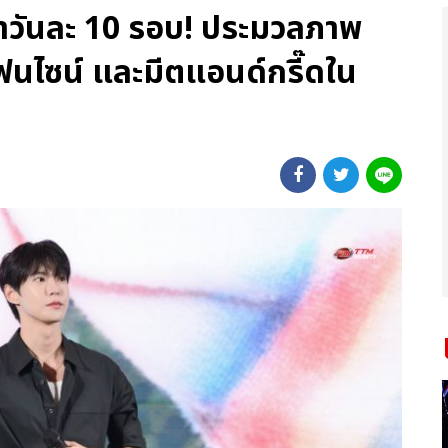
้ำวันละ 10 รอบ! ประมวลภาพ
นไซน์ และมีตแอนด์กรี๊ดใน