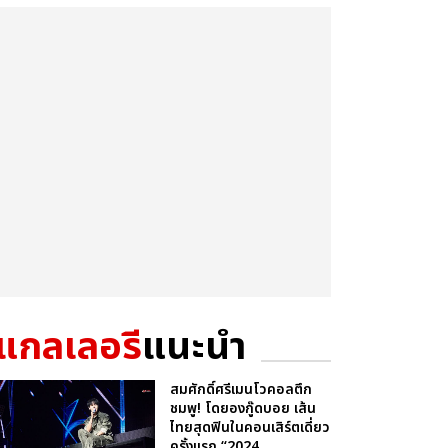
แกลเลอรี
แนะนำ
สมศักดิ์ศรีเมนโวคอลตึก
ชมพู! โดยองกู๊ดบอย เส้น
ไทยสุดฟินในคอนเสิร์ตเดี่ยว
ครั้งแรก “2024 ...