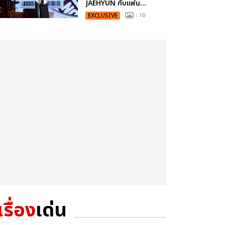
JAEHYUN กับแฟน...
EXCLUSIVE
: 10
เรื่อง
เด่น