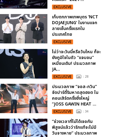
EXCLUSIVE
เก็บตกภาพเทพบุตร ‘NCT
DOJAEJUNG’ ในงานแจก
ลายเซ็นครั้งแรกใน
ประเทศไทย
EXCLUSIVE
ไม่ว่าจะวันนี้หรือวันไหน ก็จะ
ยังภูมิใจในตัว "แจบอม"
เหมือนเดิม! ประมวลภาพ
JA...
EXCLUSIVE
: 28
ประมวลภาพ “จอส-กวิน”
จัดปาร์ตี้ริมหาดสุดฮอต ใน
คอนเสิร์ตครั้งยิ่งใหญ่
“JOSS GAWIN HEAT ...
EXCLUSIVE
: 34
“ช่วงเวลาที่ไม่ได้เจอกัน
พิสูจน์แล้วว่ารักแท้จะไม่มี
วันจางหาย” ประมวลภาพ