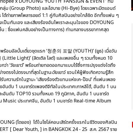
งาน ‘Shopee x DOYOUNG ‘YOUTH’ FANSIGN & EVENT’ ที่มี
พกลุ่ม (Group Photo) และไฮบาย (Hi-Bye) โดยเฉพาะมีตแอนด์
s ได้ถ่ายภาพโพลารอยด์ 1:1 คู่กับศิลปินอย่างใกล้ชิด อีกทั้งแฟน ๆ
างเป็นกันเอง และเสียงร้องอันไพเราะละมุนใจของ DOYOUNG
เซ็น : ชื่อแฟนคลับอย่างเป็นทางการ) ท่ามกลางบรรยากาศสุด
ยวพร้อมอัลบั้มเดี่ยวชุดแรก ‘청춘의 포말 (YOUTH)’ (ยูธ) เมื่อวัน
ttle Light)’ (ลิตเติล ไลต์) และเพลงอื่น ๆ รวมทั้งหมด 10
กว่า ‘วัยเยาว์’ พร้อมถ่ายทอดออกมาแบบไร้ซึ่งการปรุงแต่งใดถึง
ย่างตรงไปตรงมาที่สุดในฐานะวัยเยาว์ ชวนให้ผู้ฟังเกิดความรู้สึก
้รับความรักในฐานะ ‘เสียงร้องตัวแทนแห่งเค-ป๊อป’ ที่แฟนเพลง
รองอันดับ 1 บนชาร์ตเพลงดิจิทัลในประเทศเกาหลีใต้, อันดับ 1 บน
ะอันดับ TOP10 รวมทั้งหมด 19 ภูมิภาค, อันดับ 1 บนชาร์ต
Music ประเทศจีน, อันดับ 1 บนชาร์ต Real-time Album
NG (โดยอง) ได้ในโซโล่คอนเสิร์ตครั้งแรกในชีวิตของศิลปิน
 [ Dear Youth, ] in BANGKOK 24 - 25 ส.ค. 2567 ราย