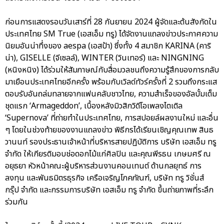
ก่อนการแสดงรอบวันเสาร์ที่ 28 กันยายน 2024 ผู้จัดและต้นสังกัดใน
ประเทศไทย SM True (เอสเอ็ม ทรู) ได้จัดงานแถลงข่าวประกาศความ
นิยมอันน่าทึ่งของ aespa (เอสป้า) ซึ่งทั้ง 4 สมาชิก KARINA (คาริ
น่า), GISELLE (จีเซลล์), WINTER (วินเทอร์) และ NINGNING
(หนิงหนิง) ได้ร่วมให้สัมภาษณ์กับสื่อมวลชนถึงความรู้สึกของการกลับ
มาเยือนประเทศไทยอีกครั้ง พร้อมกับเวิลด์ทัวร์ครั้งที่ 2 รวมถึงกระแส
ตอบรับอันถล่มทลายจากแฟนคลับชาวไทย, ความสำเร็จของอัลบั้มเต็ม
ชุดแรก ‘Armageddon’, เบื้องหลังมิวสิกวิดีโอเพลงไตเติล
‘Supernova’ ที่ถ่ายทำในประเทศไทย, การสปอยล์ผลงานใหม่ และอื่น
ๆ โดยในช่วงท้ายของงานแถลงข่าว พิธีกรได้เรียนเชิญคุณเทพ สินธ
วานนท์ รองประธานเจ้าหน้าที่บริหารสายปฏิบัติการ บริษัท เอสเอ็ม ทรู
จำกัด ให้เกียรติมอบช่อดอกไม้แก่ศิลปิน และคุณพีรธน เกษมศรี ณ
อยุธยา หัวหน้าคณะผู้บริหารส่วนงานคอนเทนต์ ด้านกลยุทธ์ การ
ลงทุน และพันธมิตรธุรกิจ เครือเจริญโภคภัณฑ์, บริษัท ทรู วิชั่นส์
กรุ๊ป จำกัด และกรรมการบริษัท เอสเอ็ม ทรู จำกัด ขึ้นถ่ายภาพที่ระลึก
ร่วมกัน