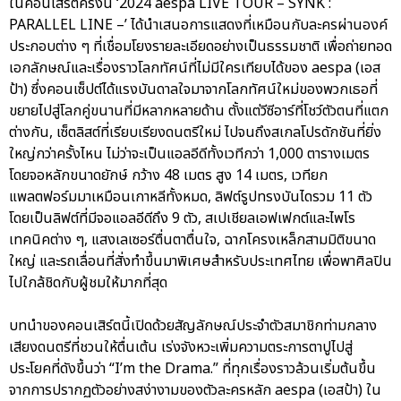
ในคอนเสิร์ตครั้งนี้ ‘2024 aespa LIVE TOUR – SYNK :
PARALLEL LINE –’ ได้นำเสนอการแสดงที่เหมือนกับละครผ่านองค์
ประกอบต่าง ๆ ที่เชื่อมโยงรายละเอียดอย่างเป็นธรรมชาติ เพื่อถ่ายทอด
เอกลักษณ์และเรื่องราวโลกทัศน์ที่ไม่มีใครเทียบได้ของ aespa (เอส
ป้า) ซึ่งคอนเซ็ปต์ได้แรงบันดาลใจมาจากโลกทัศน์ใหม่ของพวกเธอที่
ขยายไปสู่โลกคู่ขนานที่มีหลากหลายด้าน ตั้งแต่วีซีอาร์ที่โชว์ตัวตนที่แตก
ต่างกัน, เซ็ตลิสต์ที่เรียบเรียงดนตรีใหม่ ไปจนถึงสเกลโปรดักชันที่ยิ่ง
ใหญ่กว่าครั้งไหน ไม่ว่าจะเป็นแอลอีดีทั้งเวทีกว่า 1,000 ตารางเมตร
โดยจอหลักขนาดยักษ์ กว้าง 48 เมตร สูง 14 เมตร, เวทียก
แพลตฟอร์มมาเหมือนเกาหลีทั้งหมด, ลิฟต์รูปทรงบันไดรวม 11 ตัว
โดยเป็นลิฟต์ที่มีจอแอลอีดีถึง 9 ตัว, สเปเชียลเอฟเฟกต์และไพโร
เทคนิคต่าง ๆ, แสงเลเซอร์ตื่นตาตื่นใจ, ฉากโครงเหล็กสามมิติขนาด
ใหญ่ และรถเลื่อนที่สั่งทำขึ้นมาพิเศษสำหรับประเทศไทย เพื่อพาศิลปิน
ไปใกล้ชิดกับผู้ชมให้มากที่สุด
บทนำของคอนเสิร์ตนี้เปิดด้วยสัญลักษณ์ประจำตัวสมาชิกท่ามกลาง
เสียงดนตรีที่ชวนให้ตื่นเต้น เร่งจังหวะเพิ่มความตระการตาปูไปสู่
ประโยคที่ดังขึ้นว่า “I’m the Drama.” ที่ทุกเรื่องราวล้วนเริ่มต้นขึ้น
จากการปรากฏตัวอย่างสง่างามของตัวละครหลัก aespa (เอสป้า) ใน