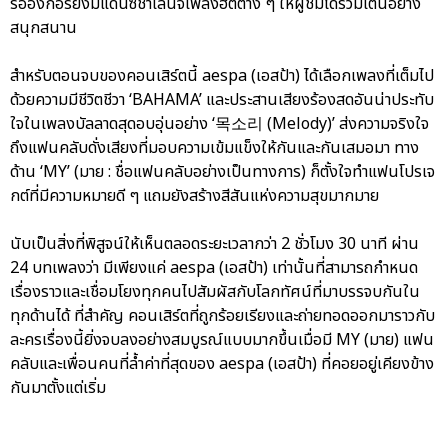
รออังกอร์ยังมีแดนซ์ชาเลนจ์เพลงฮิตต่าง ๆ ให้ผู้ชมได้ร่วมเต้นอย่าง
สนุกสนาน
สำหรับตอนจบของคอนเสิร์ตนี้ aespa (เอสป้า) ได้เลือกเพลงที่เต็มไป
ด้วยความมีชีวิตชีวา ‘BAHAMA’ และประสานเสียงร้องสดอันน่าประทับ
ใจในเพลงบัลลาดสุดอบอุ่นอย่าง ‘목소리 (Melody)’ ส่งความจริงใจ
ถึงแฟนคลับดั่งเสียงที่มอบความเข้มแข็งให้กันและกันเสมอมา ทาง
ด้าน ‘MY’ (มาย : ชื่อแฟนคลับอย่างเป็นทางการ) ก็ตั้งใจทำแฟนโปรเจ
กต์ที่มีความหมายดี ๆ แถมยังสร้างสีสันแห่งความสุขมากมาย
นับเป็นสิ่งที่พิสูจน์ให้เห็นตลอดระยะเวลากว่า 2 ชั่วโมง 30 นาที ผ่าน
24 บทเพลงว่า มีเพียงแค่ aespa (เอสป้า) เท่านั้นที่สามารถกำหนด
เรื่องราวและเชื่อมโยงทุกคนไปสัมผัสกับโลกทัศน์ที่มาบรรจบกันใน
ทุกด้านได้ ที่สำคัญ คอนเสิร์ตที่ถูกร้อยเรียงและถ่ายทอดออกมาราวกับ
ละครเรื่องนี้ยิ่งจบลงอย่างสมบูรณ์แบบมากขึ้นเมื่อมี MY (มาย) แฟน
คลับและเพื่อนคนที่ล้ำค่าที่สุดของ aespa (เอสป้า) ที่คอยอยู่เคียงข้าง
กันมาตั้งแต่เริ่ม