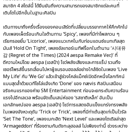
สมาชิก 4 สไตล์นี้ ได้ยืนยันถึงความสามารถของสมาชิกแต่ละคนที่
เติบโตไปอีกขั้นในฐานะศิลปิน
เดินทางมาถึงครึ่งเรื่องของคอนเสิร์ตที่เปลี่ยนบรรยากาศให้คึกคักไป
กับเพลงเผ็ดร้อนเกินใจต้านทาน ‘Spicy’, เพลงที่มีท่าโพสกวน ๆ
เรียกรอยยิ้ม ‘Licorice’, เพลงแนวเทคโนกับท่อนแดนซ์แบทเทิลสุด
มันส์ ‘Hold On Tight’, เพลงอัลเทอร์เนทีฟร็อกในตำนาน ‘시대유
감 (Regret of the Times) (2024 aespa Remake Ver.)’ ที่
ตีความใหม่โดย aespa (เอสป้า) โชว์พลังเสียงและการแร็ป รวมถึง
เซอร์ไพรส์ขึ้นรถเลื่อนไปหาผู้ชมรอบฮอลล์อย่างใกล้ชิดในเพลง ‘Live
My Life’ กับ ‘We Go’ แล้วเข้าสู่ช่วงไคล์แม็กซ์เปิดอีกหนึ่งโลกทัศน์
แบบสุดล้ำด้วยเวทีโซโล่แจ้งเกิด ‘Done’ ของ nævis ศิลปินเสมือน
จริงคนแรกของค่าย SM Entertainment ก่อนจะยกระดับความร้อน
แรงไปอีกเลเวล พร้อมจัดเต็มเสน่ห์ของ ‘รสชาติเหล็ก’ อันเป็น
เอกลักษณ์ของ aespa (เอสป้า) โชว์การแสดงอันแข็งแกร่งทรงพลัง
ในเพลงจังหวะดุดัน ‘Trick or Trick’, เพลงที่มีท่าเต้นสุดเท่เป็นไวรัล
‘Set The Tone’, เพลงเมกะฮิต ‘Next Level’ และเพลงไตเติลล่าสุด
‘Armageddon’ ที่ร้องตามกันดังทะลุฮอลล์ ไม่เพียงเท่านี้ ช่วงระหว่าง