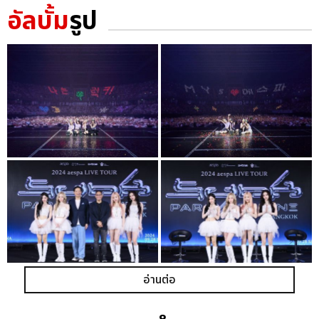
อัลบั้ม
รูป
อ่านต่อ