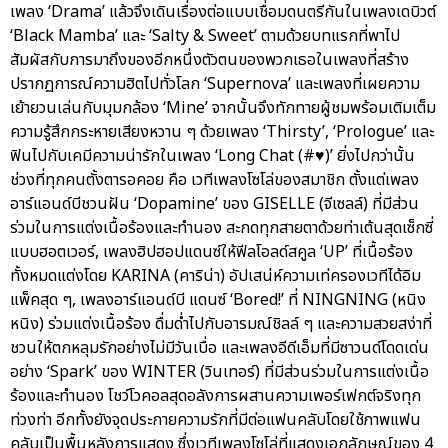
เพลง ‘Drama’ แล้วจึงเดินเรื่องต่อแบบเชื่อมดนตรีกันในเพลงเดบิวต์
‘Black Mamba’ และ ‘Salty & Sweet’ ตามด้วยบทแรกที่พาไป
สัมผัสกับการมาถึงของอีกหนึ่งตัวตนของพวกเธอในเพลงที่สร้าง
ปรากฏการณ์ความฮิตไปทั่วโลก ‘Supernova’ และเพลงที่เผยความ
เย้ายวนเล่นกับมุมกล้อง ‘Mine’ จากนั้นจึงทักทายผู้ชมพร้อมเติมเต็ม
ความรู้สึกกระหายเสียงหวาน ๆ ด้วยเพลง ‘Thirsty’, ‘Prologue’ และ
ฟินไปกับเคมีความน่ารักในเพลง ‘Long Chat (#♥)’ ยิ่งไปกว่านั้น
ช่วงที่ทุกคนตั้งตารอคอย คือ เวทีเพลงโซโล่ของสมาชิก ตั้งแต่เพลง
อาร์แอนด์บีชวนฝัน ‘Dopamine’ ของ GISELLE (จีเซลล์) ที่มีส่วน
ร่วมในการแต่งเนื้อร้องและทำนอง สะกดทุกสายตาด้วยท่าเต้นสุดเซ็กซี่
แบบฮอตเวอร์, เพลงฮิปฮอปแดนซ์ให้ฟีลโอลด์สคูล ‘UP’ ที่เนื้อร้อง
ทั้งหมดแต่งโดย KARINA (คาริน่า) อัปเสน่ห์ความเท่ครองเวทีได้อิม
แพ็คสุด ๆ, เพลงอาร์แอนด์บี แดนซ์ ‘Bored!’ ที่ NINGNING (หนิง
หนิง) ร่วมแต่งเนื้อร้อง ดื่มด่ำไปกับอารมณ์ชิลล์ ๆ และความสวยสง่าที่
ชวนให้ตกหลุมรักอย่างไม่มีวันเบื่อ และเพลงอีดีเอ็มที่มีซาวนด์โดดเด่น
อย่าง ‘Spark’ ของ WINTER (วินเทอร์) ที่มีส่วนร่วมในการแต่งเนื้อ
ร้องและทำนอง โชว์โวคอลสุดอลังการผสานความเพอร์เฟกต์จริงทุก
ท่วงท่า อีกทั้งยังจุดประกายความรักที่มีต่อแฟนคลับโดยใช้ภาพแฟน
คลับเป็นพื้นหลังการแสดง ซึ่งเวทีเพลงโซโล่ที่แสดงเอกลักษณ์ของ 4