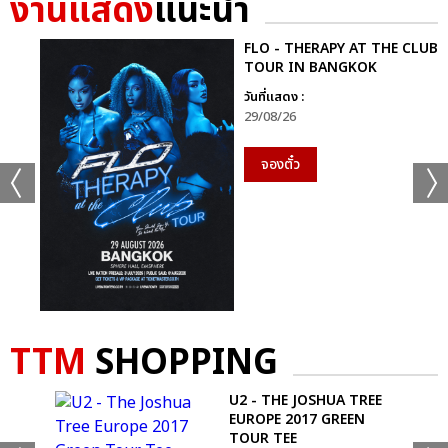
งานแสดง
แนะนำ
+30
ดูรูปทั้งหมด
FLO - THERAPY AT THE CLUB
TOUR IN BANGKOK
วันที่แสดง :
29/08/26
เเท็กที่เกี่ยวข้อง :
จองตั๋ว
AESPA
2024 AESPA LIVE TOUR – SYNK : PARALLEL LINE – IN
BANGKOK
TTM
SHOPPING
NOT
U2 - THE JOSHUA TREE
แชร์ :
SHARE
TWEET
LINE
EUROPE 2017 GREEN
RT
TOUR TEE