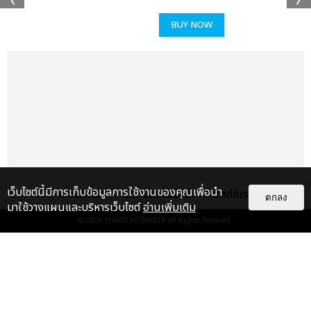
BUY NOW
เว็บไซต์นี้มีการเก็บข้อมูลการใช้งานของคุณเพื่อนำ
เกี่ยวกับเรา
ติดต่อลงโฆษณา
ติดต่อเรา
ตกลง
มาใช้วางแผนและบริหารเว็บไซต์
อ่านเพิ่มเติม
© 2026
THAITICKETMAJOR
All Rights Reserved.
แกลเลอรี
แนะนำ
เก็บตกภาพ AESPA ดึงดูดผู้ชมทั้ง
ฮอลล์ กับเวิลด์ทัวร์ครั้งที่สามใน