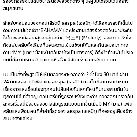
รออังกอร์ยังมีแดนซ์ชาเลนจ์เพลงฮิตต่าง ๆ ให้ผู้ชมได้ร่วมเต้นอย่าง
สนุกสนาน
สำหรับตอนจบของคอนเสิร์ตนี้ aespa (เอสป้า) ได้เลือกเพลงที่เต็มไป
ด้วยความมีชีวิตชีวา ‘BAHAMA’ และประสานเสียงร้องสดอันน่าประทับ
ใจในเพลงบัลลาดสุดอบอุ่นอย่าง ‘목소리 (Melody)’ ส่งความจริงใจ
ถึงแฟนคลับดั่งเสียงที่มอบความเข้มแข็งให้กันและกันเสมอมา ทาง
ด้าน ‘MY’ (มาย : ชื่อแฟนคลับอย่างเป็นทางการ) ก็ตั้งใจทำแฟนโปรเจ
กต์ที่มีความหมายดี ๆ แถมยังสร้างสีสันแห่งความสุขมากมาย
นับเป็นสิ่งที่พิสูจน์ให้เห็นตลอดระยะเวลากว่า 2 ชั่วโมง 30 นาที ผ่าน
24 บทเพลงว่า มีเพียงแค่ aespa (เอสป้า) เท่านั้นที่สามารถกำหนด
เรื่องราวและเชื่อมโยงทุกคนไปสัมผัสกับโลกทัศน์ที่มาบรรจบกันใน
ทุกด้านได้ ที่สำคัญ คอนเสิร์ตที่ถูกร้อยเรียงและถ่ายทอดออกมาราวกับ
ละครเรื่องนี้ยิ่งจบลงอย่างสมบูรณ์แบบมากขึ้นเมื่อมี MY (มาย) แฟน
คลับและเพื่อนคนที่ล้ำค่าที่สุดของ aespa (เอสป้า) ที่คอยอยู่เคียงข้าง
กันมาตั้งแต่เริ่ม