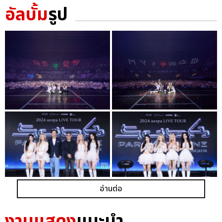
อัลบั้ม
รูป
อ่านต่อ
งานแสดง
แนะนำ