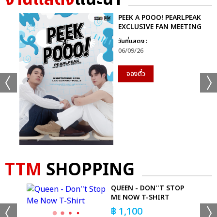
+30
ดูรูปทั้งหมด
PEEK A POOO! PEARLPEAK
EXCLUSIVE FAN MEETING
วันที่แสดง :
06/09/26
เเท็กที่เกี่ยวข้อง :
จองตั๋ว
AESPA
2024 AESPA LIVE TOUR – SYNK : PARALLEL LINE – IN
BANGKOK
TTM
SHOPPING
 T-
QUEEN - DON''T STOP
แชร์ :
ME NOW T-SHIRT
SHARE
TWEET
LINE
฿
1,100