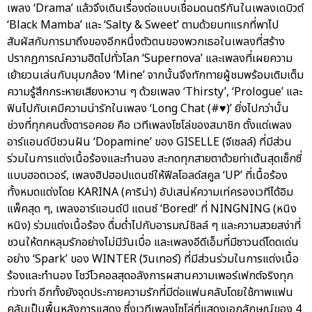
เพลง ‘Drama’ แล้วจึงเดินเรื่องต่อแบบเชื่อมดนตรีกันในเพลงเดบิวต์
‘Black Mamba’ และ ‘Salty & Sweet’ ตามด้วยบทแรกที่พาไป
สัมผัสกับการมาถึงของอีกหนึ่งตัวตนของพวกเธอในเพลงที่สร้าง
ปรากฏการณ์ความฮิตไปทั่วโลก ‘Supernova’ และเพลงที่เผยความ
เย้ายวนเล่นกับมุมกล้อง ‘Mine’ จากนั้นจึงทักทายผู้ชมพร้อมเติมเต็ม
ความรู้สึกกระหายเสียงหวาน ๆ ด้วยเพลง ‘Thirsty’, ‘Prologue’ และ
ฟินไปกับเคมีความน่ารักในเพลง ‘Long Chat (#♥)’ ยิ่งไปกว่านั้น
ช่วงที่ทุกคนตั้งตารอคอย คือ เวทีเพลงโซโล่ของสมาชิก ตั้งแต่เพลง
อาร์แอนด์บีชวนฝัน ‘Dopamine’ ของ GISELLE (จีเซลล์) ที่มีส่วน
ร่วมในการแต่งเนื้อร้องและทำนอง สะกดทุกสายตาด้วยท่าเต้นสุดเซ็กซี่
แบบฮอตเวอร์, เพลงฮิปฮอปแดนซ์ให้ฟีลโอลด์สคูล ‘UP’ ที่เนื้อร้อง
ทั้งหมดแต่งโดย KARINA (คาริน่า) อัปเสน่ห์ความเท่ครองเวทีได้อิม
แพ็คสุด ๆ, เพลงอาร์แอนด์บี แดนซ์ ‘Bored!’ ที่ NINGNING (หนิง
หนิง) ร่วมแต่งเนื้อร้อง ดื่มด่ำไปกับอารมณ์ชิลล์ ๆ และความสวยสง่าที่
ชวนให้ตกหลุมรักอย่างไม่มีวันเบื่อ และเพลงอีดีเอ็มที่มีซาวนด์โดดเด่น
อย่าง ‘Spark’ ของ WINTER (วินเทอร์) ที่มีส่วนร่วมในการแต่งเนื้อ
ร้องและทำนอง โชว์โวคอลสุดอลังการผสานความเพอร์เฟกต์จริงทุก
ท่วงท่า อีกทั้งยังจุดประกายความรักที่มีต่อแฟนคลับโดยใช้ภาพแฟน
คลับเป็นพื้นหลังการแสดง ซึ่งเวทีเพลงโซโล่ที่แสดงเอกลักษณ์ของ 4