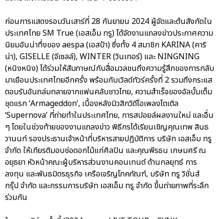
ก่อนการแสดงรอบวันเสาร์ที่ 28 กันยายน 2024 ผู้จัดและต้นสังกัดใน
ประเทศไทย SM True (เอสเอ็ม ทรู) ได้จัดงานแถลงข่าวประกาศความ
นิยมอันน่าทึ่งของ aespa (เอสป้า) ซึ่งทั้ง 4 สมาชิก KARINA (คาริ
น่า), GISELLE (จีเซลล์), WINTER (วินเทอร์) และ NINGNING
(หนิงหนิง) ได้ร่วมให้สัมภาษณ์กับสื่อมวลชนถึงความรู้สึกของการกลับ
มาเยือนประเทศไทยอีกครั้ง พร้อมกับเวิลด์ทัวร์ครั้งที่ 2 รวมถึงกระแส
ตอบรับอันถล่มทลายจากแฟนคลับชาวไทย, ความสำเร็จของอัลบั้มเต็ม
ชุดแรก ‘Armageddon’, เบื้องหลังมิวสิกวิดีโอเพลงไตเติล
‘Supernova’ ที่ถ่ายทำในประเทศไทย, การสปอยล์ผลงานใหม่ และอื่น
ๆ โดยในช่วงท้ายของงานแถลงข่าว พิธีกรได้เรียนเชิญคุณเทพ สินธ
วานนท์ รองประธานเจ้าหน้าที่บริหารสายปฏิบัติการ บริษัท เอสเอ็ม ทรู
จำกัด ให้เกียรติมอบช่อดอกไม้แก่ศิลปิน และคุณพีรธน เกษมศรี ณ
อยุธยา หัวหน้าคณะผู้บริหารส่วนงานคอนเทนต์ ด้านกลยุทธ์ การ
ลงทุน และพันธมิตรธุรกิจ เครือเจริญโภคภัณฑ์, บริษัท ทรู วิชั่นส์
กรุ๊ป จำกัด และกรรมการบริษัท เอสเอ็ม ทรู จำกัด ขึ้นถ่ายภาพที่ระลึก
ร่วมกัน