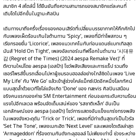
สมาชิก 4 สไตล์นี้ ได้ยืนยันถึงความสามารถของสมาชิกแต่ละคนที่
เติบโตไปอีกขั้นในฐานะศิลปิน
เดินทางมาถึงครึ่งเรื่องของคอนเสิร์ตที่เปลี่ยนบรรยากาศให้คึกคักไป
กับเพลงเผ็ดร้อนเกินใจต้านทาน ‘Spicy’, เพลงที่มีท่าโพสกวน ๆ
เรียกรอยยิ้ม ‘Licorice’, เพลงแนวเทคโนกับท่อนแดนซ์แบทเทิลสุด
มันส์ ‘Hold On Tight’, เพลงอัลเทอร์เนทีฟร็อกในตำนาน ‘시대유
감 (Regret of the Times) (2024 aespa Remake Ver.)’ ที่
ตีความใหม่โดย aespa (เอสป้า) โชว์พลังเสียงและการแร็ป รวมถึง
เซอร์ไพรส์ขึ้นรถเลื่อนไปหาผู้ชมรอบฮอลล์อย่างใกล้ชิดในเพลง ‘Live
My Life’ กับ ‘We Go’ แล้วเข้าสู่ช่วงไคล์แม็กซ์เปิดอีกหนึ่งโลกทัศน์
แบบสุดล้ำด้วยเวทีโซโล่แจ้งเกิด ‘Done’ ของ nævis ศิลปินเสมือน
จริงคนแรกของค่าย SM Entertainment ก่อนจะยกระดับความร้อน
แรงไปอีกเลเวล พร้อมจัดเต็มเสน่ห์ของ ‘รสชาติเหล็ก’ อันเป็น
เอกลักษณ์ของ aespa (เอสป้า) โชว์การแสดงอันแข็งแกร่งทรงพลัง
ในเพลงจังหวะดุดัน ‘Trick or Trick’, เพลงที่มีท่าเต้นสุดเท่เป็นไวรัล
‘Set The Tone’, เพลงเมกะฮิต ‘Next Level’ และเพลงไตเติลล่าสุด
‘Armageddon’ ที่ร้องตามกันดังทะลุฮอลล์ ไม่เพียงเท่านี้ ช่วงระหว่าง