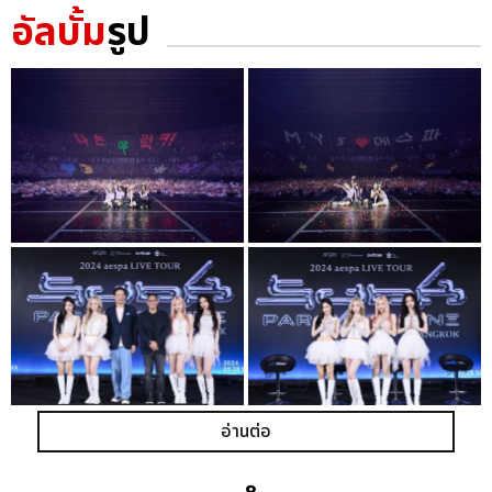
อัลบั้ม
รูป
อ่านต่อ