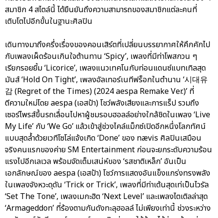
สมาชิก 4 สไตล์นี้ ได้ยืนยันถึงความสามารถของสมาชิกแต่ละคนที่
เติบโตไปอีกขั้นในฐานะศิลปิน
เดินทางมาถึงครึ่งเรื่องของคอนเสิร์ตที่เปลี่ยนบรรยากาศให้คึกคักไป
กับเพลงเผ็ดร้อนเกินใจต้านทาน ‘Spicy’, เพลงที่มีท่าโพสกวน ๆ
เรียกรอยยิ้ม ‘Licorice’, เพลงแนวเทคโนกับท่อนแดนซ์แบทเทิลสุด
มันส์ ‘Hold On Tight’, เพลงอัลเทอร์เนทีฟร็อกในตำนาน ‘시대유
감 (Regret of the Times) (2024 aespa Remake Ver.)’ ที่
ตีความใหม่โดย aespa (เอสป้า) โชว์พลังเสียงและการแร็ป รวมถึง
เซอร์ไพรส์ขึ้นรถเลื่อนไปหาผู้ชมรอบฮอลล์อย่างใกล้ชิดในเพลง ‘Live
My Life’ กับ ‘We Go’ แล้วเข้าสู่ช่วงไคล์แม็กซ์เปิดอีกหนึ่งโลกทัศน์
แบบสุดล้ำด้วยเวทีโซโล่แจ้งเกิด ‘Done’ ของ nævis ศิลปินเสมือน
จริงคนแรกของค่าย SM Entertainment ก่อนจะยกระดับความร้อน
แรงไปอีกเลเวล พร้อมจัดเต็มเสน่ห์ของ ‘รสชาติเหล็ก’ อันเป็น
เอกลักษณ์ของ aespa (เอสป้า) โชว์การแสดงอันแข็งแกร่งทรงพลัง
ในเพลงจังหวะดุดัน ‘Trick or Trick’, เพลงที่มีท่าเต้นสุดเท่เป็นไวรัล
‘Set The Tone’, เพลงเมกะฮิต ‘Next Level’ และเพลงไตเติลล่าสุด
‘Armageddon’ ที่ร้องตามกันดังทะลุฮอลล์ ไม่เพียงเท่านี้ ช่วงระหว่าง