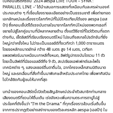
ในคอนเสิร์ตครั้งนี้ ‘2024 aespa LIVE TOUR – SYNK :
PARALLEL LINE –’ ได้นำเสนอการแสดงที่เหมือนกับละครผ่านองค์
ประกอบต่าง ๆ ที่เชื่อมโยงรายละเอียดอย่างเป็นธรรมชาติ เพื่อถ่ายทอด
เอกลักษณ์และเรื่องราวโลกทัศน์ที่ไม่มีใครเทียบได้ของ aespa (เอส
ป้า) ซึ่งคอนเซ็ปต์ได้แรงบันดาลใจมาจากโลกทัศน์ใหม่ของพวกเธอที่
ขยายไปสู่โลกคู่ขนานที่มีหลากหลายด้าน ตั้งแต่วีซีอาร์ที่โชว์ตัวตนที่แตก
ต่างกัน, เซ็ตลิสต์ที่เรียบเรียงดนตรีใหม่ ไปจนถึงสเกลโปรดักชันที่ยิ่ง
ใหญ่กว่าครั้งไหน ไม่ว่าจะเป็นแอลอีดีทั้งเวทีกว่า 1,000 ตารางเมตร
โดยจอหลักขนาดยักษ์ กว้าง 48 เมตร สูง 14 เมตร, เวทียก
แพลตฟอร์มมาเหมือนเกาหลีทั้งหมด, ลิฟต์รูปทรงบันไดรวม 11 ตัว
โดยเป็นลิฟต์ที่มีจอแอลอีดีถึง 9 ตัว, สเปเชียลเอฟเฟกต์และไพโร
เทคนิคต่าง ๆ, แสงเลเซอร์ตื่นตาตื่นใจ, ฉากโครงเหล็กสามมิติขนาด
ใหญ่ และรถเลื่อนที่สั่งทำขึ้นมาพิเศษสำหรับประเทศไทย เพื่อพาศิลปิน
ไปใกล้ชิดกับผู้ชมให้มากที่สุด
บทนำของคอนเสิร์ตนี้เปิดด้วยสัญลักษณ์ประจำตัวสมาชิกท่ามกลาง
เสียงดนตรีที่ชวนให้ตื่นเต้น เร่งจังหวะเพิ่มความตระการตาปูไปสู่
ประโยคที่ดังขึ้นว่า “I’m the Drama.” ที่ทุกเรื่องราวล้วนเริ่มต้นขึ้น
จากการปรากฏตัวอย่างสง่างามของตัวละครหลัก aespa (เอสป้า) ใน