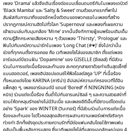
เพลง ‘Drama’ แล้วจึงเดินเรื่องต่อแบบเชื่อมดนตรีกันในเพลงเดบิวต์
‘Black Mamba’ และ ‘Salty & Sweet’ ตามด้วยบทแรกที่พาไป
สัมผัสกับการมาถึงของอีกหนึ่งตัวตนของพวกเธอในเพลงที่สร้าง
ปรากฏการณ์ความฮิตไปทั่วโลก ‘Supernova’ และเพลงที่เผยความ
เย้ายวนเล่นกับมุมกล้อง ‘Mine’ จากนั้นจึงทักทายผู้ชมพร้อมเติมเต็ม
ความรู้สึกกระหายเสียงหวาน ๆ ด้วยเพลง ‘Thirsty’, ‘Prologue’ และ
ฟินไปกับเคมีความน่ารักในเพลง ‘Long Chat (#♥)’ ยิ่งไปกว่านั้น
ช่วงที่ทุกคนตั้งตารอคอย คือ เวทีเพลงโซโล่ของสมาชิก ตั้งแต่เพลง
อาร์แอนด์บีชวนฝัน ‘Dopamine’ ของ GISELLE (จีเซลล์) ที่มีส่วน
ร่วมในการแต่งเนื้อร้องและทำนอง สะกดทุกสายตาด้วยท่าเต้นสุดเซ็กซี่
แบบฮอตเวอร์, เพลงฮิปฮอปแดนซ์ให้ฟีลโอลด์สคูล ‘UP’ ที่เนื้อร้อง
ทั้งหมดแต่งโดย KARINA (คาริน่า) อัปเสน่ห์ความเท่ครองเวทีได้อิม
แพ็คสุด ๆ, เพลงอาร์แอนด์บี แดนซ์ ‘Bored!’ ที่ NINGNING (หนิง
หนิง) ร่วมแต่งเนื้อร้อง ดื่มด่ำไปกับอารมณ์ชิลล์ ๆ และความสวยสง่าที่
ชวนให้ตกหลุมรักอย่างไม่มีวันเบื่อ และเพลงอีดีเอ็มที่มีซาวนด์โดดเด่น
อย่าง ‘Spark’ ของ WINTER (วินเทอร์) ที่มีส่วนร่วมในการแต่งเนื้อ
ร้องและทำนอง โชว์โวคอลสุดอลังการผสานความเพอร์เฟกต์จริงทุก
ท่วงท่า อีกทั้งยังจุดประกายความรักที่มีต่อแฟนคลับโดยใช้ภาพแฟน
คลับเป็นพื้นหลังการแสดง ซึ่งเวทีเพลงโซโล่ที่แสดงเอกลักษณ์ของ 4