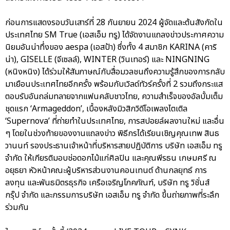
ก่อนการแสดงรอบวันเสาร์ที่ 28 กันยายน 2024 ผู้จัดและต้นสังกัดใน
ประเทศไทย SM True (เอสเอ็ม ทรู) ได้จัดงานแถลงข่าวประกาศความ
นิยมอันน่าทึ่งของ aespa (เอสป้า) ซึ่งทั้ง 4 สมาชิก KARINA (คาริ
น่า), GISELLE (จีเซลล์), WINTER (วินเทอร์) และ NINGNING
(หนิงหนิง) ได้ร่วมให้สัมภาษณ์กับสื่อมวลชนถึงความรู้สึกของการกลับ
มาเยือนประเทศไทยอีกครั้ง พร้อมกับเวิลด์ทัวร์ครั้งที่ 2 รวมถึงกระแส
ตอบรับอันถล่มทลายจากแฟนคลับชาวไทย, ความสำเร็จของอัลบั้มเต็ม
ชุดแรก ‘Armageddon’, เบื้องหลังมิวสิกวิดีโอเพลงไตเติล
‘Supernova’ ที่ถ่ายทำในประเทศไทย, การสปอยล์ผลงานใหม่ และอื่น
ๆ โดยในช่วงท้ายของงานแถลงข่าว พิธีกรได้เรียนเชิญคุณเทพ สินธ
วานนท์ รองประธานเจ้าหน้าที่บริหารสายปฏิบัติการ บริษัท เอสเอ็ม ทรู
จำกัด ให้เกียรติมอบช่อดอกไม้แก่ศิลปิน และคุณพีรธน เกษมศรี ณ
อยุธยา หัวหน้าคณะผู้บริหารส่วนงานคอนเทนต์ ด้านกลยุทธ์ การ
ลงทุน และพันธมิตรธุรกิจ เครือเจริญโภคภัณฑ์, บริษัท ทรู วิชั่นส์
กรุ๊ป จำกัด และกรรมการบริษัท เอสเอ็ม ทรู จำกัด ขึ้นถ่ายภาพที่ระลึก
ร่วมกัน