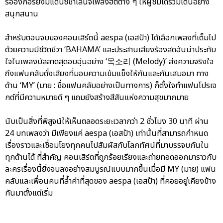
รออังกอร์ยังมีแดนซ์ชาเลนจ์เพลงฮิตต่าง ๆ ให้ผู้ชมได้ร่วมเต้นอย่าง
สนุกสนาน
สำหรับตอนจบของคอนเสิร์ตนี้ aespa (เอสป้า) ได้เลือกเพลงที่เต็มไป
ด้วยความมีชีวิตชีวา ‘BAHAMA’ และประสานเสียงร้องสดอันน่าประทับ
ใจในเพลงบัลลาดสุดอบอุ่นอย่าง ‘목소리 (Melody)’ ส่งความจริงใจ
ถึงแฟนคลับดั่งเสียงที่มอบความเข้มแข็งให้กันและกันเสมอมา ทาง
ด้าน ‘MY’ (มาย : ชื่อแฟนคลับอย่างเป็นทางการ) ก็ตั้งใจทำแฟนโปรเจ
กต์ที่มีความหมายดี ๆ แถมยังสร้างสีสันแห่งความสุขมากมาย
นับเป็นสิ่งที่พิสูจน์ให้เห็นตลอดระยะเวลากว่า 2 ชั่วโมง 30 นาที ผ่าน
24 บทเพลงว่า มีเพียงแค่ aespa (เอสป้า) เท่านั้นที่สามารถกำหนด
เรื่องราวและเชื่อมโยงทุกคนไปสัมผัสกับโลกทัศน์ที่มาบรรจบกันใน
ทุกด้านได้ ที่สำคัญ คอนเสิร์ตที่ถูกร้อยเรียงและถ่ายทอดออกมาราวกับ
ละครเรื่องนี้ยิ่งจบลงอย่างสมบูรณ์แบบมากขึ้นเมื่อมี MY (มาย) แฟน
คลับและเพื่อนคนที่ล้ำค่าที่สุดของ aespa (เอสป้า) ที่คอยอยู่เคียงข้าง
กันมาตั้งแต่เริ่ม