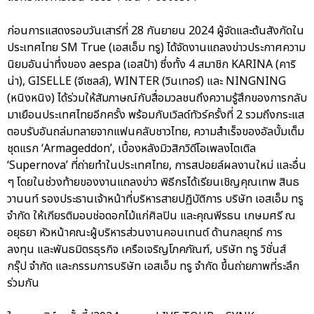
ก่อนการแสดงรอบวันเสาร์ที่ 28 กันยายน 2024 ผู้จัดและต้นสังกัดใน
ประเทศไทย SM True (เอสเอ็ม ทรู) ได้จัดงานแถลงข่าวประกาศความ
นิยมอันน่าทึ่งของ aespa (เอสป้า) ซึ่งทั้ง 4 สมาชิก KARINA (คาริ
น่า), GISELLE (จีเซลล์), WINTER (วินเทอร์) และ NINGNING
(หนิงหนิง) ได้ร่วมให้สัมภาษณ์กับสื่อมวลชนถึงความรู้สึกของการกลับ
มาเยือนประเทศไทยอีกครั้ง พร้อมกับเวิลด์ทัวร์ครั้งที่ 2 รวมถึงกระแส
ตอบรับอันถล่มทลายจากแฟนคลับชาวไทย, ความสำเร็จของอัลบั้มเต็ม
ชุดแรก ‘Armageddon’, เบื้องหลังมิวสิกวิดีโอเพลงไตเติล
‘Supernova’ ที่ถ่ายทำในประเทศไทย, การสปอยล์ผลงานใหม่ และอื่น
ๆ โดยในช่วงท้ายของงานแถลงข่าว พิธีกรได้เรียนเชิญคุณเทพ สินธ
วานนท์ รองประธานเจ้าหน้าที่บริหารสายปฏิบัติการ บริษัท เอสเอ็ม ทรู
จำกัด ให้เกียรติมอบช่อดอกไม้แก่ศิลปิน และคุณพีรธน เกษมศรี ณ
อยุธยา หัวหน้าคณะผู้บริหารส่วนงานคอนเทนต์ ด้านกลยุทธ์ การ
ลงทุน และพันธมิตรธุรกิจ เครือเจริญโภคภัณฑ์, บริษัท ทรู วิชั่นส์
กรุ๊ป จำกัด และกรรมการบริษัท เอสเอ็ม ทรู จำกัด ขึ้นถ่ายภาพที่ระลึก
ร่วมกัน