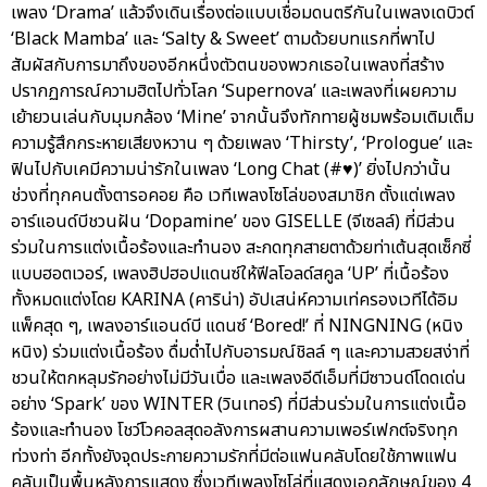
เพลง ‘Drama’ แล้วจึงเดินเรื่องต่อแบบเชื่อมดนตรีกันในเพลงเดบิวต์
‘Black Mamba’ และ ‘Salty & Sweet’ ตามด้วยบทแรกที่พาไป
สัมผัสกับการมาถึงของอีกหนึ่งตัวตนของพวกเธอในเพลงที่สร้าง
ปรากฏการณ์ความฮิตไปทั่วโลก ‘Supernova’ และเพลงที่เผยความ
เย้ายวนเล่นกับมุมกล้อง ‘Mine’ จากนั้นจึงทักทายผู้ชมพร้อมเติมเต็ม
ความรู้สึกกระหายเสียงหวาน ๆ ด้วยเพลง ‘Thirsty’, ‘Prologue’ และ
ฟินไปกับเคมีความน่ารักในเพลง ‘Long Chat (#♥)’ ยิ่งไปกว่านั้น
ช่วงที่ทุกคนตั้งตารอคอย คือ เวทีเพลงโซโล่ของสมาชิก ตั้งแต่เพลง
อาร์แอนด์บีชวนฝัน ‘Dopamine’ ของ GISELLE (จีเซลล์) ที่มีส่วน
ร่วมในการแต่งเนื้อร้องและทำนอง สะกดทุกสายตาด้วยท่าเต้นสุดเซ็กซี่
แบบฮอตเวอร์, เพลงฮิปฮอปแดนซ์ให้ฟีลโอลด์สคูล ‘UP’ ที่เนื้อร้อง
ทั้งหมดแต่งโดย KARINA (คาริน่า) อัปเสน่ห์ความเท่ครองเวทีได้อิม
แพ็คสุด ๆ, เพลงอาร์แอนด์บี แดนซ์ ‘Bored!’ ที่ NINGNING (หนิง
หนิง) ร่วมแต่งเนื้อร้อง ดื่มด่ำไปกับอารมณ์ชิลล์ ๆ และความสวยสง่าที่
ชวนให้ตกหลุมรักอย่างไม่มีวันเบื่อ และเพลงอีดีเอ็มที่มีซาวนด์โดดเด่น
อย่าง ‘Spark’ ของ WINTER (วินเทอร์) ที่มีส่วนร่วมในการแต่งเนื้อ
ร้องและทำนอง โชว์โวคอลสุดอลังการผสานความเพอร์เฟกต์จริงทุก
ท่วงท่า อีกทั้งยังจุดประกายความรักที่มีต่อแฟนคลับโดยใช้ภาพแฟน
คลับเป็นพื้นหลังการแสดง ซึ่งเวทีเพลงโซโล่ที่แสดงเอกลักษณ์ของ 4