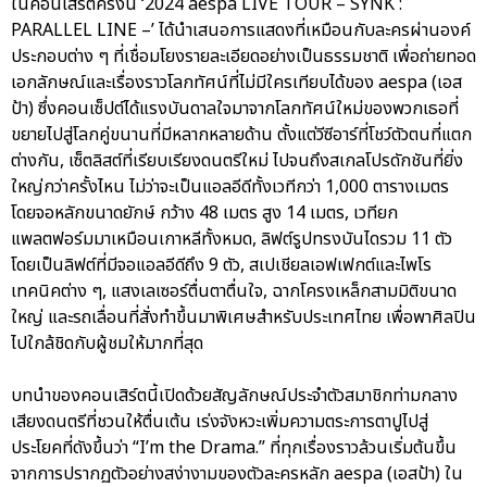
ในคอนเสิร์ตครั้งนี้ ‘2024 aespa LIVE TOUR – SYNK :
PARALLEL LINE –’ ได้นำเสนอการแสดงที่เหมือนกับละครผ่านองค์
ประกอบต่าง ๆ ที่เชื่อมโยงรายละเอียดอย่างเป็นธรรมชาติ เพื่อถ่ายทอด
เอกลักษณ์และเรื่องราวโลกทัศน์ที่ไม่มีใครเทียบได้ของ aespa (เอส
ป้า) ซึ่งคอนเซ็ปต์ได้แรงบันดาลใจมาจากโลกทัศน์ใหม่ของพวกเธอที่
ขยายไปสู่โลกคู่ขนานที่มีหลากหลายด้าน ตั้งแต่วีซีอาร์ที่โชว์ตัวตนที่แตก
ต่างกัน, เซ็ตลิสต์ที่เรียบเรียงดนตรีใหม่ ไปจนถึงสเกลโปรดักชันที่ยิ่ง
ใหญ่กว่าครั้งไหน ไม่ว่าจะเป็นแอลอีดีทั้งเวทีกว่า 1,000 ตารางเมตร
โดยจอหลักขนาดยักษ์ กว้าง 48 เมตร สูง 14 เมตร, เวทียก
แพลตฟอร์มมาเหมือนเกาหลีทั้งหมด, ลิฟต์รูปทรงบันไดรวม 11 ตัว
โดยเป็นลิฟต์ที่มีจอแอลอีดีถึง 9 ตัว, สเปเชียลเอฟเฟกต์และไพโร
เทคนิคต่าง ๆ, แสงเลเซอร์ตื่นตาตื่นใจ, ฉากโครงเหล็กสามมิติขนาด
ใหญ่ และรถเลื่อนที่สั่งทำขึ้นมาพิเศษสำหรับประเทศไทย เพื่อพาศิลปิน
ไปใกล้ชิดกับผู้ชมให้มากที่สุด
บทนำของคอนเสิร์ตนี้เปิดด้วยสัญลักษณ์ประจำตัวสมาชิกท่ามกลาง
เสียงดนตรีที่ชวนให้ตื่นเต้น เร่งจังหวะเพิ่มความตระการตาปูไปสู่
ประโยคที่ดังขึ้นว่า “I’m the Drama.” ที่ทุกเรื่องราวล้วนเริ่มต้นขึ้น
จากการปรากฏตัวอย่างสง่างามของตัวละครหลัก aespa (เอสป้า) ใน