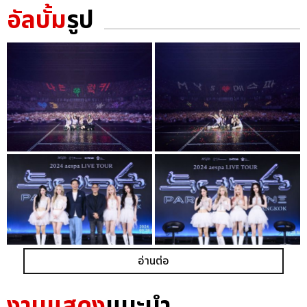
อัลบั้ม
รูป
อ่านต่อ
งานแสดง
แนะนำ