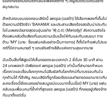
รออังกอร์ยังมีแดนซ์ชาเลนจ์เพลงฮิตต่าง ๆ ให้ผู้ชมได้ร่วมเต้นอย่าง
สนุกสนาน
สำหรับตอนจบของคอนเสิร์ตนี้ aespa (เอสป้า) ได้เลือกเพลงที่เต็มไป
ด้วยความมีชีวิตชีวา ‘BAHAMA’ และประสานเสียงร้องสดอันน่าประทับ
ใจในเพลงบัลลาดสุดอบอุ่นอย่าง ‘목소리 (Melody)’ ส่งความจริงใจ
ถึงแฟนคลับดั่งเสียงที่มอบความเข้มแข็งให้กันและกันเสมอมา ทาง
ด้าน ‘MY’ (มาย : ชื่อแฟนคลับอย่างเป็นทางการ) ก็ตั้งใจทำแฟนโปรเจ
กต์ที่มีความหมายดี ๆ แถมยังสร้างสีสันแห่งความสุขมากมาย
นับเป็นสิ่งที่พิสูจน์ให้เห็นตลอดระยะเวลากว่า 2 ชั่วโมง 30 นาที ผ่าน
24 บทเพลงว่า มีเพียงแค่ aespa (เอสป้า) เท่านั้นที่สามารถกำหนด
เรื่องราวและเชื่อมโยงทุกคนไปสัมผัสกับโลกทัศน์ที่มาบรรจบกันใน
ทุกด้านได้ ที่สำคัญ คอนเสิร์ตที่ถูกร้อยเรียงและถ่ายทอดออกมาราวกับ
ละครเรื่องนี้ยิ่งจบลงอย่างสมบูรณ์แบบมากขึ้นเมื่อมี MY (มาย) แฟน
คลับและเพื่อนคนที่ล้ำค่าที่สุดของ aespa (เอสป้า) ที่คอยอยู่เคียงข้าง
กันมาตั้งแต่เริ่ม