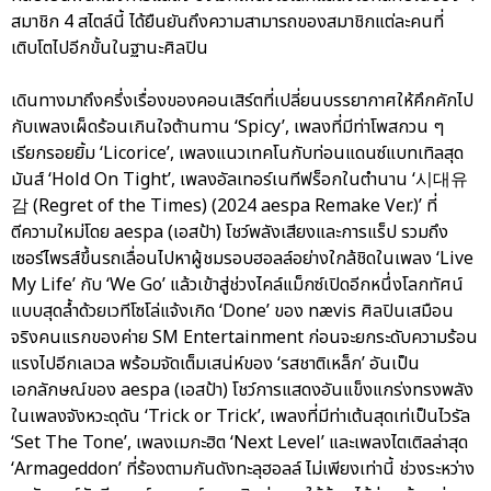
สมาชิก 4 สไตล์นี้ ได้ยืนยันถึงความสามารถของสมาชิกแต่ละคนที่
เติบโตไปอีกขั้นในฐานะศิลปิน
เดินทางมาถึงครึ่งเรื่องของคอนเสิร์ตที่เปลี่ยนบรรยากาศให้คึกคักไป
กับเพลงเผ็ดร้อนเกินใจต้านทาน ‘Spicy’, เพลงที่มีท่าโพสกวน ๆ
เรียกรอยยิ้ม ‘Licorice’, เพลงแนวเทคโนกับท่อนแดนซ์แบทเทิลสุด
มันส์ ‘Hold On Tight’, เพลงอัลเทอร์เนทีฟร็อกในตำนาน ‘시대유
감 (Regret of the Times) (2024 aespa Remake Ver.)’ ที่
ตีความใหม่โดย aespa (เอสป้า) โชว์พลังเสียงและการแร็ป รวมถึง
เซอร์ไพรส์ขึ้นรถเลื่อนไปหาผู้ชมรอบฮอลล์อย่างใกล้ชิดในเพลง ‘Live
My Life’ กับ ‘We Go’ แล้วเข้าสู่ช่วงไคล์แม็กซ์เปิดอีกหนึ่งโลกทัศน์
แบบสุดล้ำด้วยเวทีโซโล่แจ้งเกิด ‘Done’ ของ nævis ศิลปินเสมือน
จริงคนแรกของค่าย SM Entertainment ก่อนจะยกระดับความร้อน
แรงไปอีกเลเวล พร้อมจัดเต็มเสน่ห์ของ ‘รสชาติเหล็ก’ อันเป็น
เอกลักษณ์ของ aespa (เอสป้า) โชว์การแสดงอันแข็งแกร่งทรงพลัง
ในเพลงจังหวะดุดัน ‘Trick or Trick’, เพลงที่มีท่าเต้นสุดเท่เป็นไวรัล
‘Set The Tone’, เพลงเมกะฮิต ‘Next Level’ และเพลงไตเติลล่าสุด
‘Armageddon’ ที่ร้องตามกันดังทะลุฮอลล์ ไม่เพียงเท่านี้ ช่วงระหว่าง