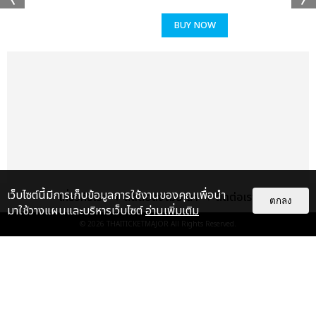
BUY NOW
เว็บไซต์นี้มีการเก็บข้อมูลการใช้งานของคุณเพื่อนำ
เกี่ยวกับเรา
ติดต่อลงโฆษณา
ติดต่อเรา
ตกลง
มาใช้วางแผนและบริหารเว็บไซต์
อ่านเพิ่มเติม
© 2026
THAITICKETMAJOR
All Rights Reserved.
แกลเลอรี
แนะนำ
เก็บตกภาพ AESPA ดึงดูดผู้ชมทั้ง
ฮอลล์ กับเวิลด์ทัวร์ครั้งที่สามใน