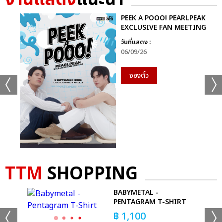
+30
ดูรูปทั้งหมด
PEEK A POOO! PEARLPEAK
EXCLUSIVE FAN MEETING
วันที่แสดง :
06/09/26
เเท็กที่เกี่ยวข้อง :
จองตั๋ว
AESPA
2024 AESPA LIVE TOUR – SYNK : PARALLEL LINE – IN
BANGKOK
TTM
SHOPPING
MAN
BABYMETAL -
แชร์ :
PENTAGRAM T-SHIRT
SHARE
TWEET
LINE
฿
1,100