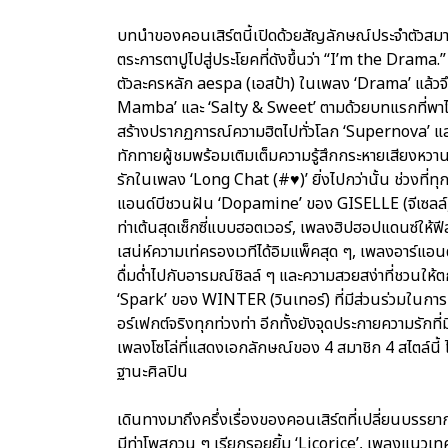
บทนำของคอนเสิร์ตนี้เปิดด้วยสัญลักษณ์ประจำตัวสมาชิ
ตระการตาปูไปสู่ประโยคที่ดังขึ้นว่า “I’m the Drama.”
ตัวละครหลัก aespa (เอสป้า) ในเพลง ‘Drama’ แล้วจึ
Mamba’ และ ‘Salty & Sweet’ ตามด้วยบทแรกที่พาไ
สร้างปรากฏการณ์ความฮิตไปทั่วโลก ‘Supernova’ และ
ทักทายผู้ชมพร้อมเติมเต็มความรู้สึกกระหายเสียงหวา
รักในเพลง ‘Long Chat (#♥)’ ยิ่งไปกว่านั้น ช่วงที่ท
แอนด์บีชวนฝัน ‘Dopamine’ ของ GISELLE (จีเซลล์) 
ท่าเต้นสุดเซ็กซี่แบบฮอตเวอร์, เพลงฮิปฮอปแดนซ์ให้ฟีล
เสน่ห์ความเท่ครองเวทีได้อิมแพ็คสุด ๆ, เพลงอาร์แอน
ดื่มด่ำไปกับอารมณ์ชิลล์ ๆ และความสวยสง่าที่ชวนให้ตกห
‘Spark’ ของ WINTER (วินเทอร์) ที่มีส่วนร่วมในกา
อร์เฟกต์จริงทุกท่วงท่า อีกทั้งยังจุดประกายความรัก
เพลงโซโล่ที่แสดงเอกลักษณ์ของ 4 สมาชิก 4 สไตล์นี้
ฐานะศิลปิน
เดินทางมาถึงครึ่งเรื่องของคอนเสิร์ตที่เปลี่ยนบรรย
มีท่าโพสกวน ๆ เรียกรอยยิ้ม ‘Licorice’, เพลงแนวเ