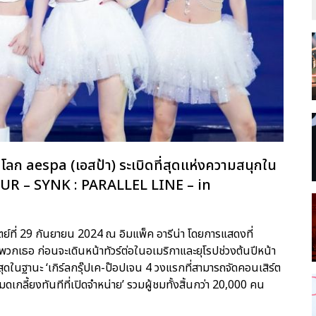
บโลก aespa (เอสป้า) ระเบิดที่สุดแห่งความสนุกใน
E TOUR – SYNK : PARALLEL LINE – in
ิตย์ที่ 29 กันยายน 2024 ณ อิมแพ็ค อารีน่า โดยการแสดงที่
พวกเธอ ก่อนจะเดินหน้าทัวร์ต่อในอเมริกาและยุโรปช่วงต้นปีหน้า
ี่สุดในฐานะ ‘เกิร์ลกรุ๊ปเค-ป๊อปเจน 4 วงแรกที่สามารถจัดคอนเสิร์ต
เกลี้ยงทันทีที่เปิดจำหน่าย’ รวมผู้ชมทั้งสิ้นกว่า 20,000 คน