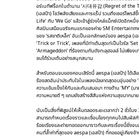
อร์เนทีฟร็อกในตำนาน ‘시대유감 (Regret of the Ti
(เอสป้า) โชว์พลังเสียงและการแร็ป รวมถึงเซอร์ไพรส์
Life’ กับ ‘We Go’ แล้วเข้าสู่ช่วงไคล์แม็กซ์เปิดอีกห
ศิลปินเสมือนจริงคนแรกของค่าย SM Entertainment
ของ ‘รสชาติเหล็ก’ อันเป็นเอกลักษณ์ของ aespa (เอ
‘Trick or Trick’, เพลงที่มีท่าเต้นสุดเท่เป็นไวรัล 
‘Armageddon’ ที่ร้องตามกันดังทะลุฮอลล์ ไม่เพียงเท่า
ชมได้ร่วมเต้นอย่างสนุกสนาน
สำหรับตอนจบของคอนเสิร์ตนี้ aespa (เอสป้า) ได้เลื
ร้องสดอันน่าประทับใจในเพลงบัลลาดสุดอบอุ่นอย่าง
ความเข้มแข็งให้กันและกันเสมอมา ทางด้าน ‘MY’ (มาย 
ความหมายดี ๆ แถมยังสร้างสีสันแห่งความสุขมากมาย
นับเป็นสิ่งที่พิสูจน์ให้เห็นตลอดระยะเวลากว่า 2 ชั่วโม
สามารถกำหนดเรื่องราวและเชื่อมโยงทุกคนไปสัมผัสกับโ
ร้อยเรียงและถ่ายทอดออกมาราวกับละครเรื่องนี้ยิ่งจ
คนที่ล้ำค่าที่สุดของ aespa (เอสป้า) ที่คอยอยู่เคียงข้าง