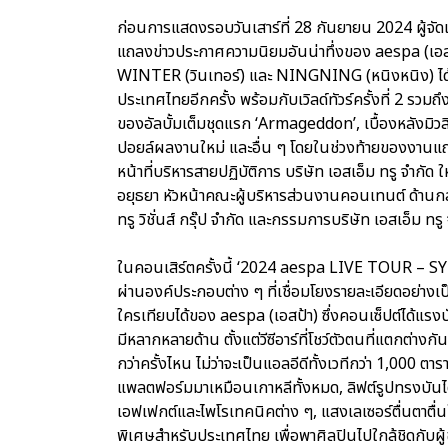
ก่อนการแสดงรอบวันเสาร์ที่ 28 กันยายน 2024 ผู้จัด
แถลงข่าวประกาศความนิยมอันน่าทึ่งของ aespa (เอสป้า
WINTER (วินเทอร์) และ NINGNING (หนิงหนิง) ได้ร
ประเทศไทยอีกครั้ง พร้อมกับเวิลด์ทัวร์ครั้งที่ 2 
ของอัลบั้มเต็มชุดแรก ‘Armageddon’, เบื้องหลังมิว
ปอยล์ผลงานใหม่ และอื่น ๆ โดยในช่วงท้ายของงานแถ
หน้าที่บริหารสายปฏิบัติการ บริษัท เอสเอ็ม ทรู จำก
อยุธยา หัวหน้าคณะผู้บริหารส่วนงานคอนเทนต์ ด้านกล
ทรู วิชั่นส์ กรุ๊ป จำกัด และกรรมการบริษัท เอสเอ็ม ทรู 
ในคอนเสิร์ตครั้งนี้ ‘2024 aespa LIVE TOUR – S
ผ่านองค์ประกอบต่าง ๆ ที่เชื่อมโยงรายละเอียดอย่างเป
ใครเทียบได้ของ aespa (เอสป้า) ซึ่งคอนเซ็ปต์ได้แร
มีหลากหลายด้าน ตั้งแต่วีซีอาร์ที่โชว์ตัวตนที่แตกต่างกั
กว่าครั้งไหน ไม่ว่าจะเป็นแอลอีดีทั้งเวทีกว่า 1,000 
แพลตฟอร์มมาเหมือนเกาหลีทั้งหมด, ลิฟต์รูปทรงบันไดรว
เอฟเฟกต์และไพโรเทคนิคต่าง ๆ, แสงเลเซอร์ตื่นตาตื่น
พิเศษสำหรับประเทศไทย เพื่อพาศิลปินไปใกล้ชิดกับผู้ช