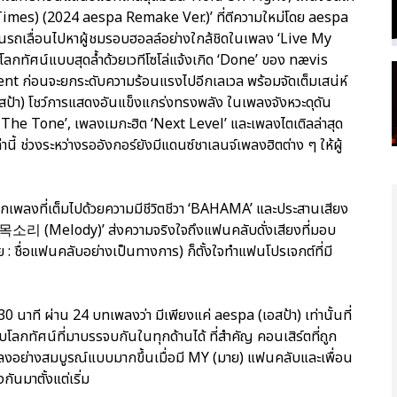
mes) (2024 aespa Remake Ver.)’ ที่ตีความใหม่โดย aespa
ขึ้นรถเลื่อนไปหาผู้ชมรอบฮอลล์อย่างใกล้ชิดในเพลง ‘Live My
นึ่งโลกทัศน์แบบสุดล้ำด้วยเวทีโซโล่แจ้งเกิด ‘Done’ ของ nævis
 ก่อนจะยกระดับความร้อนแรงไปอีกเลเวล พร้อมจัดเต็มเสน่ห์
สป้า) โชว์การแสดงอันแข็งแกร่งทรงพลัง ในเพลงจังหวะดุดัน
‘Set The Tone’, เพลงเมกะฮิต ‘Next Level’ และเพลงไตเติลล่าสุด
นี้ ช่วงระหว่างรออังกอร์ยังมีแดนซ์ชาเลนจ์เพลงฮิตต่าง ๆ ให้ผู้
อกเพลงที่เต็มไปด้วยความมีชีวิตชีวา ‘BAHAMA’ และประสานเสียง
 ‘목소리 (Melody)’ ส่งความจริงใจถึงแฟนคลับดั่งเสียงที่มอบ
: ชื่อแฟนคลับอย่างเป็นทางการ) ก็ตั้งใจทำแฟนโปรเจกต์ที่มี
ง 30 นาที ผ่าน 24 บทเพลงว่า มีเพียงแค่ aespa (เอสป้า) เท่านั้นที่
ลกทัศน์ที่มาบรรจบกันในทุกด้านได้ ที่สำคัญ คอนเสิร์ตที่ถูก
บลงอย่างสมบูรณ์แบบมากขึ้นเมื่อมี MY (มาย) แฟนคลับและเพื่อน
กันมาตั้งแต่เริ่ม