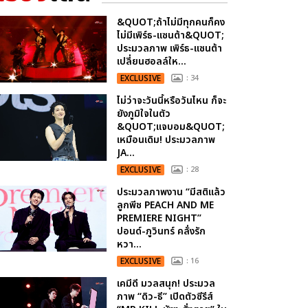
&QUOT;ถ้าไม่มีทุกคนก็คง
ไม่มีเพิร์ธ-แซนต้า&QUOT;
ประมวลภาพ เพิร์ธ-แซนต้า
เปลี่ยนฮอลล์ให...
EXCLUSIVE
: 34
ไม่ว่าจะวันนี้หรือวันไหน ก็จะ
ยังภูมิใจในตัว
&QUOT;แจบอม&QUOT;
เหมือนเดิม! ประมวลภาพ
JA...
EXCLUSIVE
: 28
ประมวลภาพงาน “มีสติแล้ว
ลูกพีช PEACH AND ME
PREMIERE NIGHT”
ปอนด์-ภูวินทร์ คลั่งรัก
หวา...
EXCLUSIVE
: 16
เคมีดี มวลสนุก! ประมวล
ภาพ “ดิว-ธี” เปิดตัวซีรีส์