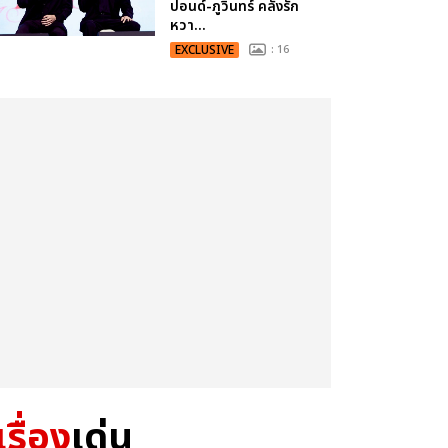
ปอนด์-ภูวินทร์ คลั่งรัก
หวา...
EXCLUSIVE
: 16
เรื่อง
เด่น