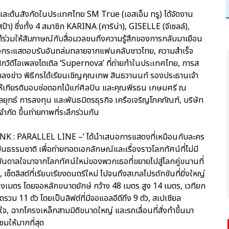
และต้นสังกัดในประเทศไทย SM True (เอสเอ็ม ทรู) ได้จัดงาน
) ซึ่งทั้ง 4 สมาชิก KARINA (คาริน่า), GISELLE (จีเซลล์),
่วมให้สัมภาษณ์กับสื่อมวลชนถึงความรู้สึกของการกลับมาเยือน
รวมถึงกระแสตอบรับอันถล่มทลายจากแฟนคลับชาวไทย, ความสำเร็จ
สิกวิดีโอเพลงไตเติล ‘Supernova’ ที่ถ่ายทำในประเทศไทย, การส
ลงข่าว พิธีกรได้เรียนเชิญคุณเทพ สินธวานนท์ รองประธานเจ้า
ัด ให้เกียรติมอบช่อดอกไม้แก่ศิลปิน และคุณพีรธน เกษมศรี ณ
ยุทธ์ การลงทุน และพันธมิตรธุรกิจ เครือเจริญโภคภัณฑ์, บริษัท
จำกัด ขึ้นถ่ายภาพที่ระลึกร่วมกัน
YNK : PARALLEL LINE –’ ได้นำเสนอการแสดงที่เหมือนกับละคร
็นธรรมชาติ เพื่อถ่ายทอดเอกลักษณ์และเรื่องราวโลกทัศน์ที่ไม่มี
งบันดาลใจมาจากโลกทัศน์ใหม่ของพวกเธอที่ขยายไปสู่โลกคู่ขนานที่
น, เซ็ตลิสต์ที่เรียบเรียงดนตรีใหม่ ไปจนถึงสเกลโปรดักชันที่ยิ่งใหญ่
ตารางเมตร โดยจอหลักขนาดยักษ์ กว้าง 48 เมตร สูง 14 เมตร, เวทียก
ม 11 ตัว โดยเป็นลิฟต์ที่มีจอแอลอีดีถึง 9 ตัว, สเปเชียล
ใจ, ฉากโครงเหล็กสามมิติขนาดใหญ่ และรถเลื่อนที่สั่งทำขึ้นมา
มให้มากที่สุด