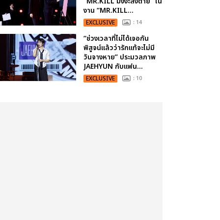
“MR.KILL มังงะสั่งตาย” ใน
งาน “MR.KILL...
EXCLUSIVE
: 14
“ช่วงเวลาที่ไม่ได้เจอกัน
พิสูจน์แล้วว่ารักแท้จะไม่มี
วันจางหาย” ประมวลภาพ
JAEHYUN กับแฟน...
EXCLUSIVE
: 10