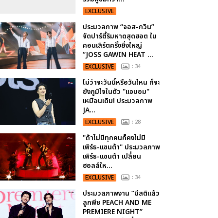
EXCLUSIVE
ประมวลภาพ “จอส-กวิน”
จัดปาร์ตี้ริมหาดสุดฮอต ใน
คอนเสิร์ตครั้งยิ่งใหญ่
“JOSS GAWIN HEAT ...
EXCLUSIVE
: 34
ไม่ว่าจะวันนี้หรือวันไหน ก็จะ
ยังภูมิใจในตัว "แจบอม"
เหมือนเดิม! ประมวลภาพ
JA...
EXCLUSIVE
: 28
"ถ้าไม่มีทุกคนก็คงไม่มี
เพิร์ธ-แซนต้า" ประมวลภาพ
เพิร์ธ-แซนต้า เปลี่ยน
ฮอลล์ให...
EXCLUSIVE
: 34
ประมวลภาพงาน “มีสติแล้ว
ลูกพีช PEACH AND ME
PREMIERE NIGHT”