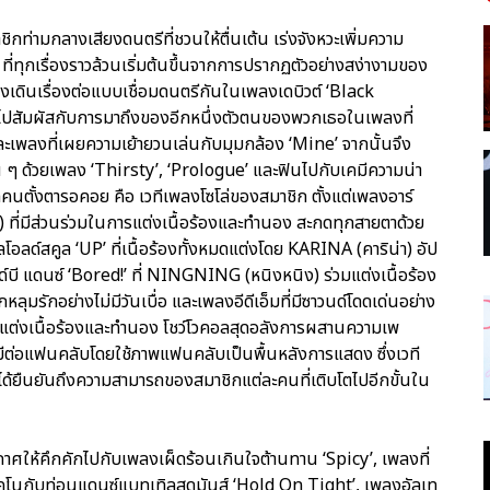
กท่ามกลางเสียงดนตรีที่ชวนให้ตื่นเต้น เร่งจังหวะเพิ่มความ
 ที่ทุกเรื่องราวล้วนเริ่มต้นขึ้นจากการปรากฏตัวอย่างสง่างามของ
งเดินเรื่องต่อแบบเชื่อมดนตรีกันในเพลงเดบิวต์ ‘Black
ปสัมผัสกับการมาถึงของอีกหนึ่งตัวตนของพวกเธอในเพลงที่
เพลงที่เผยความเย้ายวนเล่นกับมุมกล้อง ‘Mine’ จากนั้นจึง
น ๆ ด้วยเพลง ‘Thirsty’, ‘Prologue’ และฟินไปกับเคมีความน่า
ุกคนตั้งตารอคอย คือ เวทีเพลงโซโล่ของสมาชิก ตั้งแต่เพลงอาร์
ที่มีส่วนร่วมในการแต่งเนื้อร้องและทำนอง สะกดทุกสายตาด้วย
โอลด์สคูล ‘UP’ ที่เนื้อร้องทั้งหมดแต่งโดย KARINA (คาริน่า) อัป
ด์บี แดนซ์ ‘Bored!’ ที่ NINGNING (หนิงหนิง) ร่วมแต่งเนื้อร้อง
ลุมรักอย่างไม่มีวันเบื่อ และเพลงอีดีเอ็มที่มีซาวนด์โดดเด่นอย่าง
รแต่งเนื้อร้องและทำนอง โชว์โวคอลสุดอลังการผสานความเพ
ที่มีต่อแฟนคลับโดยใช้ภาพแฟนคลับเป็นพื้นหลังการแสดง ซึ่งเวที
 ได้ยืนยันถึงความสามารถของสมาชิกแต่ละคนที่เติบโตไปอีกขั้นใน
ากาศให้คึกคักไปกับเพลงเผ็ดร้อนเกินใจต้านทาน ‘Spicy’, เพลงที่
ทคโนกับท่อนแดนซ์แบทเทิลสุดมันส์ ‘Hold On Tight’, เพลงอัลเท