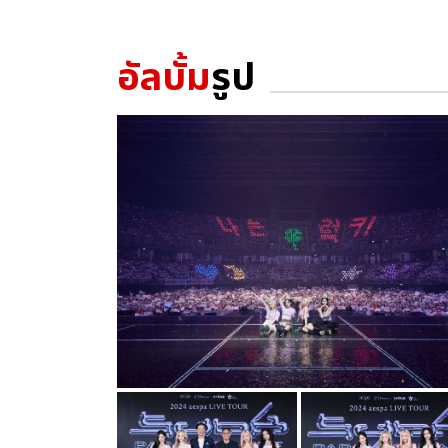
อัลบั้ม
รูป