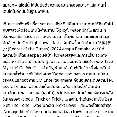
สมาชิก 4 สไตล์นี้ ได้ยืนยันถึงความสามารถของสมาชิกแต่ละคนที่
เติบโตไปอีกขั้นในฐานะศิลปิน
เดินทางมาถึงครึ่งเรื่องของคอนเสิร์ตที่เปลี่ยนบรรยากาศให้คึกคักไป
กับเพลงเผ็ดร้อนเกินใจต้านทาน ‘Spicy’, เพลงที่มีท่าโพสกวน ๆ
เรียกรอยยิ้ม ‘Licorice’, เพลงแนวเทคโนกับท่อนแดนซ์แบทเทิลสุด
มันส์ ‘Hold On Tight’, เพลงอัลเทอร์เนทีฟร็อกในตำนาน ‘시대유
감 (Regret of the Times) (2024 aespa Remake Ver.)’ ที่
ตีความใหม่โดย aespa (เอสป้า) โชว์พลังเสียงและการแร็ป รวมถึง
เซอร์ไพรส์ขึ้นรถเลื่อนไปหาผู้ชมรอบฮอลล์อย่างใกล้ชิดในเพลง ‘Live
My Life’ กับ ‘We Go’ แล้วเข้าสู่ช่วงไคล์แม็กซ์เปิดอีกหนึ่งโลกทัศน์
แบบสุดล้ำด้วยเวทีโซโล่แจ้งเกิด ‘Done’ ของ nævis ศิลปินเสมือน
จริงคนแรกของค่าย SM Entertainment ก่อนจะยกระดับความร้อน
แรงไปอีกเลเวล พร้อมจัดเต็มเสน่ห์ของ ‘รสชาติเหล็ก’ อันเป็น
เอกลักษณ์ของ aespa (เอสป้า) โชว์การแสดงอันแข็งแกร่งทรงพลัง
ในเพลงจังหวะดุดัน ‘Trick or Trick’, เพลงที่มีท่าเต้นสุดเท่เป็นไวรัล
‘Set The Tone’, เพลงเมกะฮิต ‘Next Level’ และเพลงไตเติลล่าสุด
‘Armageddon’ ที่ร้องตามกันดังทะลุฮอลล์ ไม่เพียงเท่านี้ ช่วงระหว่าง