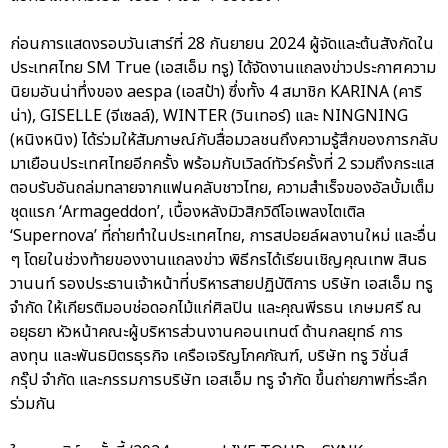
ก่อนการแสดงรอบวันเสาร์ที่ 28 กันยายน 2024 ผู้จัดและต้นสังกัดใน
ประเทศไทย SM True (เอสเอ็ม ทรู) ได้จัดงานแถลงข่าวประกาศความ
นิยมอันน่าทึ่งของ aespa (เอสป้า) ซึ่งทั้ง 4 สมาชิก KARINA (คาริ
น่า), GISELLE (จีเซลล์), WINTER (วินเทอร์) และ NINGNING
(หนิงหนิง) ได้ร่วมให้สัมภาษณ์กับสื่อมวลชนถึงความรู้สึกของการกลับ
มาเยือนประเทศไทยอีกครั้ง พร้อมกับเวิลด์ทัวร์ครั้งที่ 2 รวมถึงกระแส
ตอบรับอันถล่มทลายจากแฟนคลับชาวไทย, ความสำเร็จของอัลบั้มเต็ม
ชุดแรก ‘Armageddon’, เบื้องหลังมิวสิกวิดีโอเพลงไตเติล
‘Supernova’ ที่ถ่ายทำในประเทศไทย, การสปอยล์ผลงานใหม่ และอื่น
ๆ โดยในช่วงท้ายของงานแถลงข่าว พิธีกรได้เรียนเชิญคุณเทพ สินธ
วานนท์ รองประธานเจ้าหน้าที่บริหารสายปฏิบัติการ บริษัท เอสเอ็ม ทรู
จำกัด ให้เกียรติมอบช่อดอกไม้แก่ศิลปิน และคุณพีรธน เกษมศรี ณ
อยุธยา หัวหน้าคณะผู้บริหารส่วนงานคอนเทนต์ ด้านกลยุทธ์ การ
ลงทุน และพันธมิตรธุรกิจ เครือเจริญโภคภัณฑ์, บริษัท ทรู วิชั่นส์
กรุ๊ป จำกัด และกรรมการบริษัท เอสเอ็ม ทรู จำกัด ขึ้นถ่ายภาพที่ระลึก
ร่วมกัน