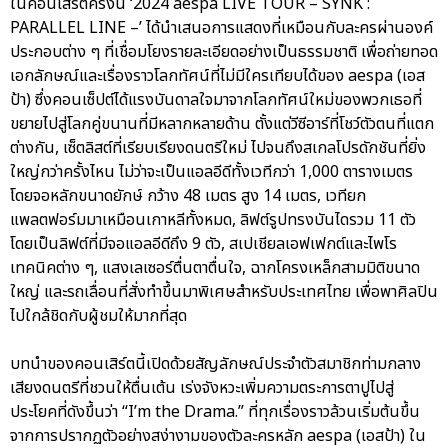
ในคอนเสิร์ตครั้งนี้ ‘2024 aespa LIVE TOUR – SYNK :
PARALLEL LINE –’ ได้นำเสนอการแสดงที่เหมือนกับละครผ่านองค์
ประกอบต่าง ๆ ที่เชื่อมโยงรายละเอียดอย่างเป็นธรรมชาติ เพื่อถ่ายทอด
เอกลักษณ์และเรื่องราวโลกทัศน์ที่ไม่มีใครเทียบได้ของ aespa (เอส
ป้า) ซึ่งคอนเซ็ปต์ได้แรงบันดาลใจมาจากโลกทัศน์ใหม่ของพวกเธอที่
ขยายไปสู่โลกคู่ขนานที่มีหลากหลายด้าน ตั้งแต่วีซีอาร์ที่โชว์ตัวตนที่แตก
ต่างกัน, เซ็ตลิสต์ที่เรียบเรียงดนตรีใหม่ ไปจนถึงสเกลโปรดักชันที่ยิ่ง
ใหญ่กว่าครั้งไหน ไม่ว่าจะเป็นแอลอีดีทั้งเวทีกว่า 1,000 ตารางเมตร
โดยจอหลักขนาดยักษ์ กว้าง 48 เมตร สูง 14 เมตร, เวทียก
แพลตฟอร์มมาเหมือนเกาหลีทั้งหมด, ลิฟต์รูปทรงบันไดรวม 11 ตัว
โดยเป็นลิฟต์ที่มีจอแอลอีดีถึง 9 ตัว, สเปเชียลเอฟเฟกต์และไพโร
เทคนิคต่าง ๆ, แสงเลเซอร์ตื่นตาตื่นใจ, ฉากโครงเหล็กสามมิติขนาด
ใหญ่ และรถเลื่อนที่สั่งทำขึ้นมาพิเศษสำหรับประเทศไทย เพื่อพาศิลปิน
ไปใกล้ชิดกับผู้ชมให้มากที่สุด
บทนำของคอนเสิร์ตนี้เปิดด้วยสัญลักษณ์ประจำตัวสมาชิกท่ามกลาง
เสียงดนตรีที่ชวนให้ตื่นเต้น เร่งจังหวะเพิ่มความตระการตาปูไปสู่
ประโยคที่ดังขึ้นว่า “I’m the Drama.” ที่ทุกเรื่องราวล้วนเริ่มต้นขึ้น
จากการปรากฏตัวอย่างสง่างามของตัวละครหลัก aespa (เอสป้า) ใน