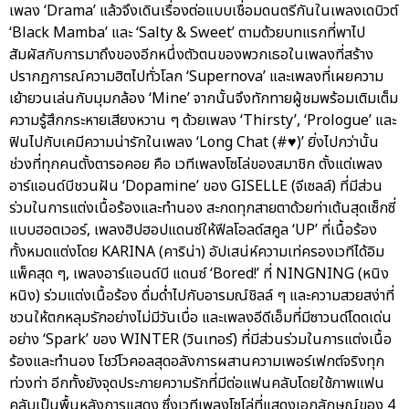
เพลง ‘Drama’ แล้วจึงเดินเรื่องต่อแบบเชื่อมดนตรีกันในเพลงเดบิวต์
‘Black Mamba’ และ ‘Salty & Sweet’ ตามด้วยบทแรกที่พาไป
สัมผัสกับการมาถึงของอีกหนึ่งตัวตนของพวกเธอในเพลงที่สร้าง
ปรากฏการณ์ความฮิตไปทั่วโลก ‘Supernova’ และเพลงที่เผยความ
เย้ายวนเล่นกับมุมกล้อง ‘Mine’ จากนั้นจึงทักทายผู้ชมพร้อมเติมเต็ม
ความรู้สึกกระหายเสียงหวาน ๆ ด้วยเพลง ‘Thirsty’, ‘Prologue’ และ
ฟินไปกับเคมีความน่ารักในเพลง ‘Long Chat (#♥)’ ยิ่งไปกว่านั้น
ช่วงที่ทุกคนตั้งตารอคอย คือ เวทีเพลงโซโล่ของสมาชิก ตั้งแต่เพลง
อาร์แอนด์บีชวนฝัน ‘Dopamine’ ของ GISELLE (จีเซลล์) ที่มีส่วน
ร่วมในการแต่งเนื้อร้องและทำนอง สะกดทุกสายตาด้วยท่าเต้นสุดเซ็กซี่
แบบฮอตเวอร์, เพลงฮิปฮอปแดนซ์ให้ฟีลโอลด์สคูล ‘UP’ ที่เนื้อร้อง
ทั้งหมดแต่งโดย KARINA (คาริน่า) อัปเสน่ห์ความเท่ครองเวทีได้อิม
แพ็คสุด ๆ, เพลงอาร์แอนด์บี แดนซ์ ‘Bored!’ ที่ NINGNING (หนิง
หนิง) ร่วมแต่งเนื้อร้อง ดื่มด่ำไปกับอารมณ์ชิลล์ ๆ และความสวยสง่าที่
ชวนให้ตกหลุมรักอย่างไม่มีวันเบื่อ และเพลงอีดีเอ็มที่มีซาวนด์โดดเด่น
อย่าง ‘Spark’ ของ WINTER (วินเทอร์) ที่มีส่วนร่วมในการแต่งเนื้อ
ร้องและทำนอง โชว์โวคอลสุดอลังการผสานความเพอร์เฟกต์จริงทุก
ท่วงท่า อีกทั้งยังจุดประกายความรักที่มีต่อแฟนคลับโดยใช้ภาพแฟน
คลับเป็นพื้นหลังการแสดง ซึ่งเวทีเพลงโซโล่ที่แสดงเอกลักษณ์ของ 4