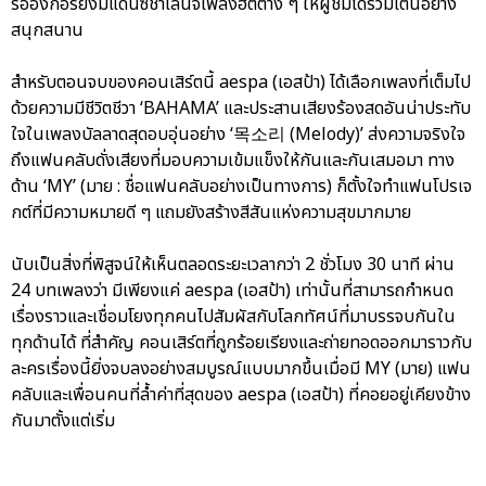
รออังกอร์ยังมีแดนซ์ชาเลนจ์เพลงฮิตต่าง ๆ ให้ผู้ชมได้ร่วมเต้นอย่าง
สนุกสนาน
สำหรับตอนจบของคอนเสิร์ตนี้ aespa (เอสป้า) ได้เลือกเพลงที่เต็มไป
ด้วยความมีชีวิตชีวา ‘BAHAMA’ และประสานเสียงร้องสดอันน่าประทับ
ใจในเพลงบัลลาดสุดอบอุ่นอย่าง ‘목소리 (Melody)’ ส่งความจริงใจ
ถึงแฟนคลับดั่งเสียงที่มอบความเข้มแข็งให้กันและกันเสมอมา ทาง
ด้าน ‘MY’ (มาย : ชื่อแฟนคลับอย่างเป็นทางการ) ก็ตั้งใจทำแฟนโปรเจ
กต์ที่มีความหมายดี ๆ แถมยังสร้างสีสันแห่งความสุขมากมาย
นับเป็นสิ่งที่พิสูจน์ให้เห็นตลอดระยะเวลากว่า 2 ชั่วโมง 30 นาที ผ่าน
24 บทเพลงว่า มีเพียงแค่ aespa (เอสป้า) เท่านั้นที่สามารถกำหนด
เรื่องราวและเชื่อมโยงทุกคนไปสัมผัสกับโลกทัศน์ที่มาบรรจบกันใน
ทุกด้านได้ ที่สำคัญ คอนเสิร์ตที่ถูกร้อยเรียงและถ่ายทอดออกมาราวกับ
ละครเรื่องนี้ยิ่งจบลงอย่างสมบูรณ์แบบมากขึ้นเมื่อมี MY (มาย) แฟน
คลับและเพื่อนคนที่ล้ำค่าที่สุดของ aespa (เอสป้า) ที่คอยอยู่เคียงข้าง
กันมาตั้งแต่เริ่ม