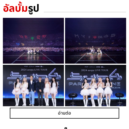
อัลบั้ม
รูป
อ่านต่อ