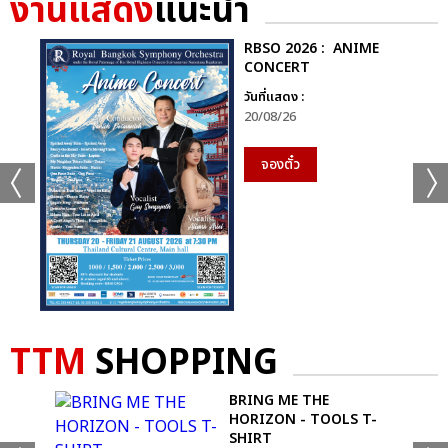
งานแสดง
แนะนำ
+30
ดูรูปทั้งหมด
RBSO 2026 : ANIME
CONCERT
วันที่แสดง :
20/08/26
เเท็กที่เกี่ยวข้อง :
จองตั๋ว
AESPA
2024 AESPA LIVE TOUR – SYNK : PARALLEL LINE – IN
BANGKOK
TTM
SHOPPING
BRING ME THE
แชร์ :
SHARE
TWEET
LINE
HORIZON - TOOLS T-
SHIRT