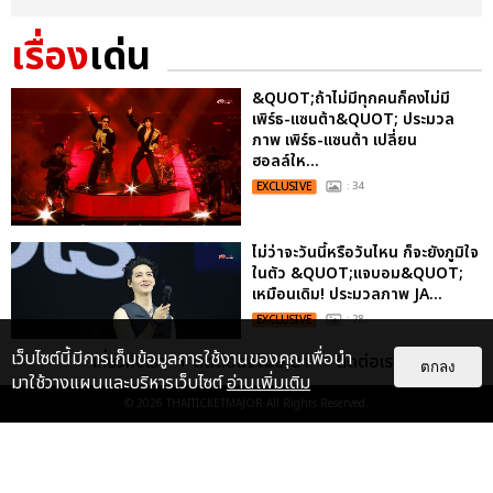
เรื่อง
เด่น
&QUOT;ถ้าไม่มีทุกคนก็คงไม่มี
เพิร์ธ-แซนต้า&QUOT; ประมวล
ภาพ เพิร์ธ-แซนต้า เปลี่ยน
ฮอลล์ให...
EXCLUSIVE
: 34
ไม่ว่าจะวันนี้หรือวันไหน ก็จะยังภูมิใจ
ในตัว &QUOT;แจบอม&QUOT;
เหมือนเดิม! ประมวลภาพ JA...
EXCLUSIVE
: 28
เว็บไซต์นี้มีการเก็บข้อมูลการใช้งานของคุณเพื่อนำ
เกี่ยวกับเรา
ติดต่อลงโฆษณา
ติดต่อเรา
ตกลง
มาใช้วางแผนและบริหารเว็บไซต์
อ่านเพิ่มเติม
© 2026
THAITICKETMAJOR
All Rights Reserved.
ประมวลภาพงาน “มีสติแล้วลูกพีช
PEACH AND ME PREMIERE
NIGHT” ปอนด์-ภูวินทร์ คลั่งรัก
หวา...