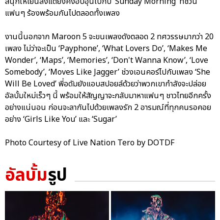
สนุกให้เย็นลงแต่ยังคงอบอุ่นไปกับ ‘Sunday Morning’ ที่ชวน
แฟนๆ ร้องพร้อมกันไปตลอดทั้งเพลง
งานนี้นอกจาก Maroon 5 จะขนเพลงดังตลอด 2 ทศวรรษมากว่า 20
เพลง ไม่ว่าจะเป็น ‘Payphone’, ‘What Lovers Do’, ‘Makes Me
Wonder’, ‘Maps’, ‘Memories’, ‘Don't Wanna Know’, ‘Love
Somebody’, ‘Moves Like Jagger’ ช่วงเอนคอร์ไปกับเพลง ‘She
Will Be Loved’ พี่อดัมยังแอบสปอยล์ด้วยว่าพวกเขากำลังจะปล่อย
อัลบั้มใหม่เร็วๆ นี้ พร้อมให้สัญญาจะกลับมาหาแฟนๆ ชาวไทยอีกครั้ง
อย่างแน่นอน ก่อนจะลากันไปด้วยเพลงรัก 2 อารมณ์ที่ทุกคนรอคอย
อย่าง ‘Girls Like You’ และ ‘Sugar’
Photo Courtesy of Live Nation Tero by DOTDF
อัลบั้ม
รูป