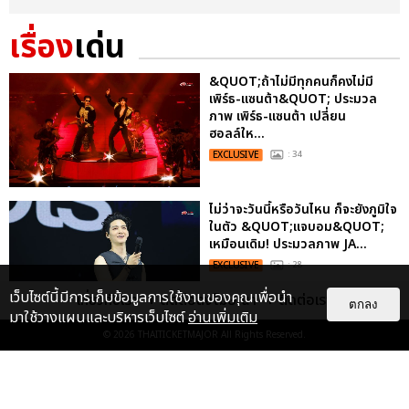
เรื่อง
เด่น
&QUOT;ถ้าไม่มีทุกคนก็คงไม่มี
เพิร์ธ-แซนต้า&QUOT; ประมวล
ภาพ เพิร์ธ-แซนต้า เปลี่ยน
ฮอลล์ให...
EXCLUSIVE
: 34
ไม่ว่าจะวันนี้หรือวันไหน ก็จะยังภูมิใจ
ในตัว &QUOT;แจบอม&QUOT;
เหมือนเดิม! ประมวลภาพ JA...
EXCLUSIVE
: 28
เว็บไซต์นี้มีการเก็บข้อมูลการใช้งานของคุณเพื่อนำ
เกี่ยวกับเรา
ติดต่อลงโฆษณา
ติดต่อเรา
ตกลง
มาใช้วางแผนและบริหารเว็บไซต์
อ่านเพิ่มเติม
© 2026
THAITICKETMAJOR
All Rights Reserved.
ประมวลภาพงาน “มีสติแล้วลูกพีช
PEACH AND ME PREMIERE
NIGHT” ปอนด์-ภูวินทร์ คลั่งรัก
หวา...