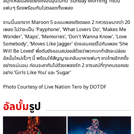
สนุกให้เย็นลงแต่ยังคงอบอุ่นไปกับ ‘Sunday Morning’ ที่ชวน
แฟนๆ ร้องพร้อมกันไปตลอดทั้งเพลง
งานนี้นอกจาก Maroon 5 จะขนเพลงดังตลอด 2 ทศวรรษมากว่า 20
เพลง ไม่ว่าจะเป็น ‘Payphone’, ‘What Lovers Do’, ‘Makes Me
Wonder’, ‘Maps’, ‘Memories’, ‘Don't Wanna Know’, ‘Love
Somebody’, ‘Moves Like Jagger’ ช่วงเอนคอร์ไปกับเพลง ‘She
Will Be Loved’ พี่อดัมยังแอบสปอยล์ด้วยว่าพวกเขากำลังจะปล่อย
อัลบั้มใหม่เร็วๆ นี้ พร้อมให้สัญญาจะกลับมาหาแฟนๆ ชาวไทยอีกครั้ง
อย่างแน่นอน ก่อนจะลากันไปด้วยเพลงรัก 2 อารมณ์ที่ทุกคนรอคอย
อย่าง ‘Girls Like You’ และ ‘Sugar’
Photo Courtesy of Live Nation Tero by DOTDF
อัลบั้ม
รูป