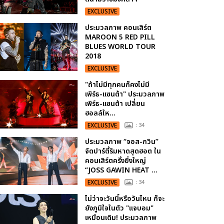
EXCLUSIVE
ประมวลภาพ คอนเสิร์ต
MAROON 5 RED PILL
BLUES WORLD TOUR
2018
EXCLUSIVE
"ถ้าไม่มีทุกคนก็คงไม่มี
เพิร์ธ-แซนต้า" ประมวลภาพ
เพิร์ธ-แซนต้า เปลี่ยน
ฮอลล์ให...
EXCLUSIVE
: 34
ประมวลภาพ “จอส-กวิน”
จัดปาร์ตี้ริมหาดสุดฮอต ใน
คอนเสิร์ตครั้งยิ่งใหญ่
“JOSS GAWIN HEAT ...
EXCLUSIVE
: 34
ไม่ว่าจะวันนี้หรือวันไหน ก็จะ
ยังภูมิใจในตัว "แจบอม"
เหมือนเดิม! ประมวลภาพ