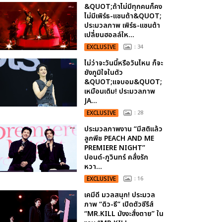
&QUOT;ถ้าไม่มีทุกคนก็คง
ไม่มีเพิร์ธ-แซนต้า&QUOT;
ประมวลภาพ เพิร์ธ-แซนต้า
เปลี่ยนฮอลล์ให...
EXCLUSIVE
: 34
ไม่ว่าจะวันนี้หรือวันไหน ก็จะ
ยังภูมิใจในตัว
&QUOT;แจบอม&QUOT;
เหมือนเดิม! ประมวลภาพ
JA...
EXCLUSIVE
: 28
ประมวลภาพงาน “มีสติแล้ว
ลูกพีช PEACH AND ME
PREMIERE NIGHT”
ปอนด์-ภูวินทร์ คลั่งรัก
หวา...
EXCLUSIVE
: 16
เคมีดี มวลสนุก! ประมวล
ภาพ “ดิว-ธี” เปิดตัวซีรีส์
“MR.KILL มังงะสั่งตาย” ใน