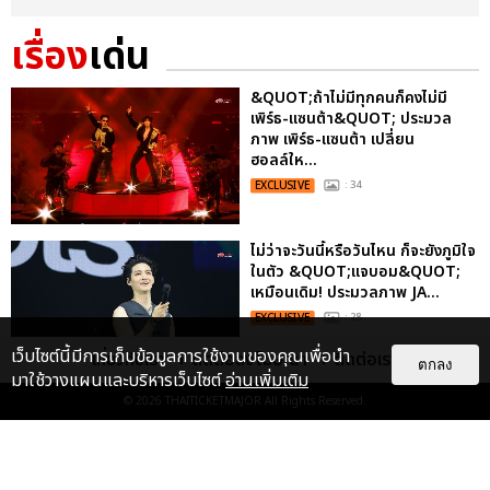
เรื่อง
เด่น
&QUOT;ถ้าไม่มีทุกคนก็คงไม่มี
เพิร์ธ-แซนต้า&QUOT; ประมวล
ภาพ เพิร์ธ-แซนต้า เปลี่ยน
ฮอลล์ให...
EXCLUSIVE
: 34
ไม่ว่าจะวันนี้หรือวันไหน ก็จะยังภูมิใจ
ในตัว &QUOT;แจบอม&QUOT;
เหมือนเดิม! ประมวลภาพ JA...
EXCLUSIVE
: 28
เว็บไซต์นี้มีการเก็บข้อมูลการใช้งานของคุณเพื่อนำ
เกี่ยวกับเรา
ติดต่อลงโฆษณา
ติดต่อเรา
ตกลง
มาใช้วางแผนและบริหารเว็บไซต์
อ่านเพิ่มเติม
© 2026
THAITICKETMAJOR
All Rights Reserved.
ประมวลภาพงาน “มีสติแล้วลูกพีช
PEACH AND ME PREMIERE
NIGHT” ปอนด์-ภูวินทร์ คลั่งรัก
หวา...