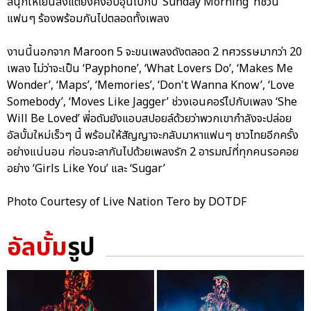
สนุกให้เย็นลงแต่ยังคงอบอุ่นไปกับ ‘Sunday Morning’ ที่ชวน
แฟนๆ ร้องพร้อมกันไปตลอดทั้งเพลง
งานนี้นอกจาก Maroon 5 จะขนเพลงดังตลอด 2 ทศวรรษมากว่า 20
เพลง ไม่ว่าจะเป็น ‘Payphone’, ‘What Lovers Do’, ‘Makes Me
Wonder’, ‘Maps’, ‘Memories’, ‘Don't Wanna Know’, ‘Love
Somebody’, ‘Moves Like Jagger’ ช่วงเอนคอร์ไปกับเพลง ‘She
Will Be Loved’ พี่อดัมยังแอบสปอยล์ด้วยว่าพวกเขากำลังจะปล่อย
อัลบั้มใหม่เร็วๆ นี้ พร้อมให้สัญญาจะกลับมาหาแฟนๆ ชาวไทยอีกครั้ง
อย่างแน่นอน ก่อนจะลากันไปด้วยเพลงรัก 2 อารมณ์ที่ทุกคนรอคอย
อย่าง ‘Girls Like You’ และ ‘Sugar’
Photo Courtesy of Live Nation Tero by DOTDF
อัลบั้ม
รูป