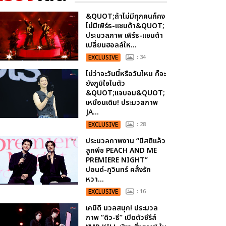
&QUOT;ถ้าไม่มีทุกคนก็คง
ไม่มีเพิร์ธ-แซนต้า&QUOT;
ประมวลภาพ เพิร์ธ-แซนต้า
เปลี่ยนฮอลล์ให...
EXCLUSIVE
: 34
ไม่ว่าจะวันนี้หรือวันไหน ก็จะ
ยังภูมิใจในตัว
&QUOT;แจบอม&QUOT;
เหมือนเดิม! ประมวลภาพ
JA...
EXCLUSIVE
: 28
ประมวลภาพงาน “มีสติแล้ว
ลูกพีช PEACH AND ME
PREMIERE NIGHT”
ปอนด์-ภูวินทร์ คลั่งรัก
หวา...
EXCLUSIVE
: 16
เคมีดี มวลสนุก! ประมวล
ภาพ “ดิว-ธี” เปิดตัวซีรีส์