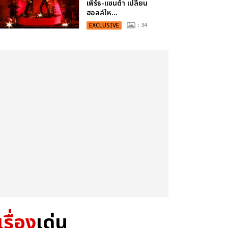
เพิร์ธ-แซนต้า เปลี่ยน
ฮอลล์ให...
EXCLUSIVE
: 34
เรื่อง
เด่น