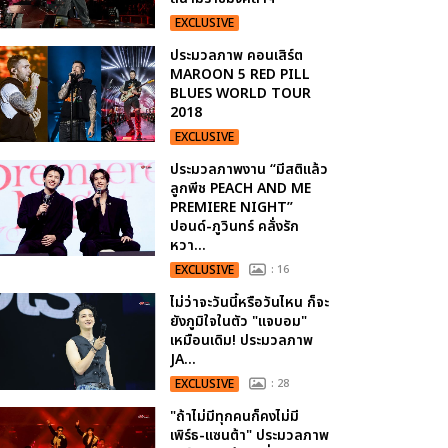
EXCLUSIVE
ประมวลภาพ คอนเสิร์ต
MAROON 5 RED PILL
BLUES WORLD TOUR
2018
EXCLUSIVE
ประมวลภาพงาน “มีสติแล้ว
ลูกพีช PEACH AND ME
PREMIERE NIGHT”
ปอนด์-ภูวินทร์ คลั่งรัก
หวา...
EXCLUSIVE
: 16
ไม่ว่าจะวันนี้หรือวันไหน ก็จะ
ยังภูมิใจในตัว "แจบอม"
เหมือนเดิม! ประมวลภาพ
JA...
EXCLUSIVE
: 28
"ถ้าไม่มีทุกคนก็คงไม่มี
เพิร์ธ-แซนต้า" ประมวลภาพ