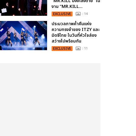
“MR.KILL มังงะสั่งตาย” ใน
งาน “MR.KILL...
EXCLUSIVE
: 14
ประมวลภาพค่ำคืนแห่ง
ความทรงจำของ ITZY และ
มิดจีไทย ในวันที่หัวใจส่อง
สว่างไปพร้อมกัน
EXCLUSIVE
: 11