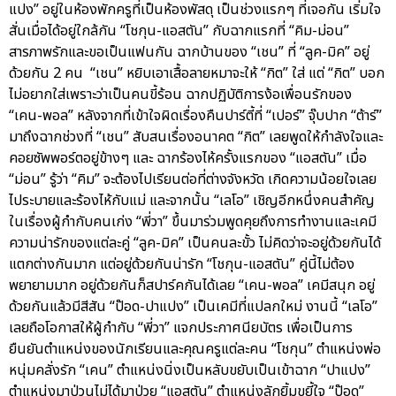
แปง” อยู่ในห้องพักครูที่เป็นห้องพัสดุ เป็นช่วงแรกๆ ที่เจอกัน เริ่มใจ
สั่นเมื่อได้อยู่ใกล้กัน “โชกุน-แอสตัน” กับฉากแรกที่ “คิม-ม่อน”
สารภาพรักและขอเป็นแฟนกัน ฉากบ้านของ “เชน” ที่ “ลูค-มิค” อยู่
ด้วยกัน 2 คน “เชน” หยิบเอาเสื้อลายหมาจะให้ “กิต” ใส่ แต่ “กิต” บอก
ไม่อยากใส่เพราะว่าเป็นคนขี้ร้อน ฉากปฏิบัติการง้อเพื่อนรักของ
“เคน-พอล” หลังจากที่เข้าใจผิดเรื่องคืนปาร์ตี้ที่ “เปอร์” จุ๊บปาก “ต้าร์”
มาถึงฉากช่วงที่ “เชน” สับสนเรื่องอนาคต “กิต” เลยพูดให้กำลังใจและ
คอยซัพพอร์ตอยู่ข้างๆ และ ฉากร้องไห้ครั้งแรกของ “แอสตัน” เมื่อ
“ม่อน” รู้ว่า “คิม” จะต้องไปเรียนต่อที่ต่างจังหวัด เกิดความน้อยใจเลย
ไประบายและร้องไห้กับแม่ และจากนั้น “เลโอ” เชิญอีกหนึ่งคนสำคัญ
ในเรื่องผู้กำกับคนเก่ง “พี่วา” ขึ้นมาร่วมพูดคุยถึงการทำงานและเคมี
ความน่ารักของแต่ละคู่ “ลูค-มิค” เป็นคนละขั้ว ไม่คิดว่าจะอยู่ด้วยกันได้
แตกต่างกันมาก แต่อยู่ด้วยกันน่ารัก “โชกุน-แอสตัน” คู่นี้ไม่ต้อง
พยายามมาก อยู่ด้วยกันก็สปาร์คกันได้เลย “เคน-พอล” เคมีสนุก อยู่
ด้วยกันแล้วมีสีสัน “ป๊อด-ปาแปง” เป็นเคมีที่แปลกใหม่ งานนี้ “เลโอ”
เลยถือโอกาสให้ผู้กำกับ “พี่วา” แจกประกาศนียบัตร เพื่อเป็นการ
ยืนยันตำแหน่งของนักเรียนและคุณครูแต่ละคน “โชกุน” ตำแหน่งพ่อ
หนุ่มคลั่งรัก “เคน” ตำแหน่งนิ่งเป็นหลับขยับเป็นเข้าฉาก “ปาแปง”
ตำแหน่งมาป่วนไม่ได้มาป่วย “แอสตัน” ตำแหน่งลักยิ้มขยี้ใจ “ป๊อด”