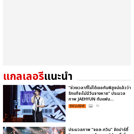
แกลเลอรี
แนะนำ
“ช่วงเวลาที่ไม่ได้เจอกันพิสูจน์แล้วว่า
รักแท้จะไม่มีวันจางหาย” ประมวล
ภาพ JAEHYUN กับแฟน...
EXCLUSIVE
: 10
ประมวลภาพ “จอส-กวิน” จัดปาร์ตี้