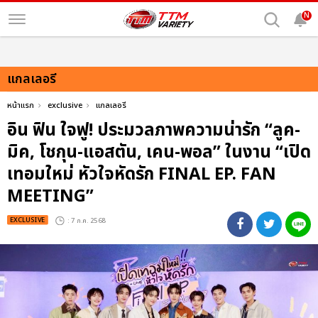
N
แกลเลอรี
หน้าแรก
exclusive
แกลเลอรี
อิน ฟิน ใจฟู! ประมวลภาพความน่ารัก “ลูค-
มิค, โชกุน-แอสตัน, เคน-พอล” ในงาน “เปิด
เทอมใหม่ หัวใจหัดรัก FINAL EP. FAN
MEETING”
EXCLUSIVE
: 7 ก.ค. 2568