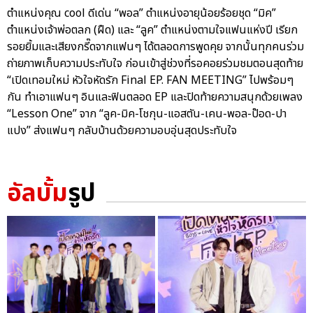
ตำแหน่งคุณ cool ดีเด่น “พอล” ตำแหน่งอายุน้อยร้อยชุด “มิค”
ตำแหน่งเจ้าพ่อตลก (ฝืด) และ “ลูค” ตำแหน่งตามใจแฟนแห่งปี เรียก
รอยยิ้มและเสียงกรี๊ดจากแฟนๆ ได้ตลอดการพูดคุย จากนั้นทุกคนร่วม
ถ่ายภาพเก็บความประทับใจ ก่อนเข้าสู่ช่วงที่รอคอยร่วมชมตอนสุดท้าย
“เปิดเทอมใหม่ หัวใจหัดรัก Final EP. FAN MEETING” ไปพร้อมๆ
กัน ทำเอาแฟนๆ อินและฟินตลอด EP และปิดท้ายความสนุกด้วยเพลง
“Lesson One” จาก “ลูค-มิค-โชกุน-แอสตัน-เคน-พอล-ป๊อด-ปา
แปง” ส่งแฟนๆ กลับบ้านด้วยความอบอุ่นสุดประทับใจ
อัลบั้ม
รูป