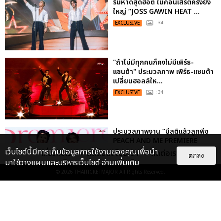
ริมหาดสุดฮอต ในคอนเสิร์ตครั้งยิ่ง
ใหญ่ “JOSS GAWIN HEAT ...
EXCLUSIVE
: 34
"ถ้าไม่มีทุกคนก็คงไม่มีเพิร์ธ-
แซนต้า" ประมวลภาพ เพิร์ธ-แซนต้า
เปลี่ยนฮอลล์ให...
EXCLUSIVE
: 34
ประมวลภาพงาน “มีสติแล้วลูกพีช
PEACH AND ME PREMIERE
NIGHT” ปอนด์-ภูวินทร์ คลั่งรัก
เว็บไซต์นี้มีการเก็บข้อมูลการใช้งานของคุณเพื่อนำ
เกี่ยวกับเรา
ติดต่อลงโฆษณา
ติดต่อเรา
ตกลง
หวา...
มาใช้วางแผนและบริหารเว็บไซต์
อ่านเพิ่มเติม
EXCLUSIVE
: 16
© 2026
THAITICKETMAJOR
All Rights Reserved.
ไม่ว่าจะวันนี้หรือวันไหน ก็จะยังภูมิใจ
ในตัว "แจบอม" เหมือนเดิม!
ประมวลภาพ JA...