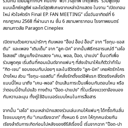
ร่วมกัน โดยมีผู้กำกับฯ คนเก่ง “พี่วา วาสุเทพ เกตุเพ็ชร์” ร่วมพูดคุย
แบบเอ็กซ์คลูซีฟ และโชว์สุดพิเศษจากเหล่านักแสดง ในงาน “เปิดเทอม
ใหม่ หัวใจหัดรัก Final EP. FAN MEETING” เมื่อวันอาทิตย์ที่ 6
กรกฎาคม 2568 ที่ผ่านมา ณ ชั้น 6 สยามพารากอน โรงภาพยนตร์
สยามภาวลัย Paragon Cineplex
เปิดงานด้วยความน่ารักๆ กับเพลง “ฮ็อป ฮ็อป ฮ็อป” จาก “โชกุน-แอส
ตัน” และเพลง “เติมเต็ม” จาก “ลูค-มิค” จากนั้นพิธีกรอารมณ์ดี “เลโอ
โซสเซย์” เชิญแก๊งนักแสดง “เคน, พอล, ป๊อด, ปาแปง” ขึ้นเวทีเพื่อ
ร่วมพูดคุย เริ่มต้นที่คอมเม้นต์จากแฟนๆ ที่ส่งเข้ามาให้แก้ตัวว่าทำไม
“กิต-เชน” ชอบงอนกันบ่อยๆ และในชีวิตจริง “ลูค-มิค” เคยหัดรักใคร
บ้างไหม ส่วน “โชกุน-แอสตัน” ที่คลั่งรักตั้งแต่อีพีแรก ชีวิตจริงคลั่งรัก
แบบนี้ไหม มาถึง “เคน-พอล” ข้ามเส้นการเป็นเพื่อนกันตอนไหน หรือ
ว่าตอนนี้ข้ามไปแล้ว ทางด้าน “ป๊อด-ปาแปง” ที่ในเรื่องแววตาจ้องมอง
กันหวานละมุน ทั้งคู่ใช้อินเนอร์แบบไหนในการสื่อสาร
จากนั้น “เลโอ” ชวนเหล่านักแสดงร่วมเล่นเกมให้แฟนๆ ได้กรี๊ดกันลั่น
โรงแบบจุกๆ กับ “เกมเรียงฉาก” ทั้งหมด 6 ฉาก ให้ทุกคนช่วยกัน
เรียงลำดับการเกิดก่อนไปหลังของซีรีส์เรื่องนี้ เริ่มจากฉาก “ป๊อด-ปา