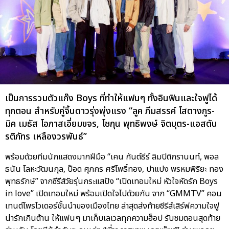
เป็นการรวมตัวแก๊ง Boys ที่ทำให้แฟนๆ ทั้งอินฟินและใจฟูได้
ทุกตอน สำหรับคู่จิ้นดาวรุ่งพุ่งแรง “ลูค ภีมสรรค์ โสตางกูร-
มิค เมธัส โอภาสเอี่ยมขจร, โชกุน พุทธิพงษ์ จิตบุตร-แอสตัน
รติภัทร เหลืองวรพันธ์”
พร้อมด้วยทีมนักแสดงมากฝีมือ “เคน กันต์ธีร์ ลิมปิติกรานนท์, พอล
ธนัน โลหะวัฒนกุล, ป๊อด ศุภกร ศรีโพธิ์ทอง, ปาแปง พรหมพิริยะ ทอง
พุทธรักษ์” จากซีรีส์วัยรุ่นกระแสปัง “เปิดเทอมใหม่ หัวใจหัดรัก Boys
in love” เปิดเทอมใหม่ พร้อมเปิดใจไปด้วยกัน จาก “GMMTV” คอน
เทนต์โพรไวเดอร์ชั้นนำของเมืองไทย ล่าสุดส่งท้ายซีรีส์เสิร์ฟความใจฟู
น่ารักเกินต้าน ให้แฟนๆ มาเก็บเลเวลทุกความฮ็อป รับชมตอนสุดท้าย