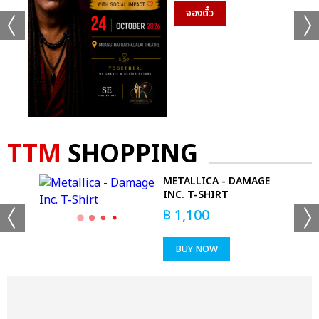
จองตั๋ว
TTM
SHOPPING
METALLICA - DAMAGE
KS
INC. T-SHIRT
฿
1,100
BUY NOW