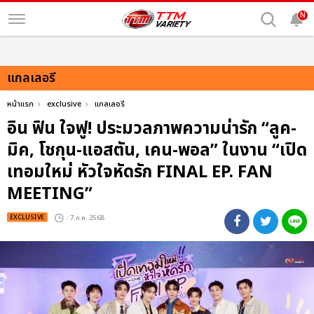
N
แกลเลอรี
หน้าแรก
exclusive
แกลเลอรี
อิน ฟิน ใจฟู! ประมวลภาพความน่ารัก “ลูค-
มิค, โชกุน-แอสตัน, เคน-พอล” ในงาน “เปิด
เทอมใหม่ หัวใจหัดรัก FINAL EP. FAN
MEETING”
EXCLUSIVE
: 7 ก.ค. 2568