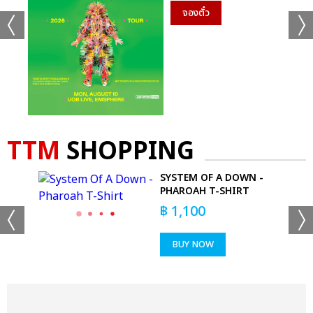
จองตั๋ว
TTM
SHOPPING
AVY
SYSTEM OF A DOWN -
PHAROAH T-SHIRT
฿
1,100
BUY NOW