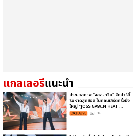
แกลเลอรี
แนะนำ
ประมวลภาพ “จอส-กวิน” จัดปาร์ตี้
ริมหาดสุดฮอต ในคอนเสิร์ตครั้งยิ่ง
ใหญ่ “JOSS GAWIN HEAT ...
EXCLUSIVE
: 34