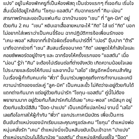
แปง” อยู่ในห้องพักครูที่เป็นห้องพัสดุ เป็นช่วงแรกๆ ที่เจอกัน เริ่มใจ
สั่นเมื่อได้อยู่ใกล้กัน “โชกุน-แอสตัน” กับฉากแรกที่ “คิม-ม่อน”
สารภาพรักและขอเป็นแฟนกัน ฉากบ้านของ “เชน” ที่ “ลูค-มิค” อยู่
ด้วยกัน 2 คน “เชน” หยิบเอาเสื้อลายหมาจะให้ “กิต” ใส่ แต่ “กิต” บอก
ไม่อยากใส่เพราะว่าเป็นคนขี้ร้อน ฉากปฏิบัติการง้อเพื่อนรักของ
“เคน-พอล” หลังจากที่เข้าใจผิดเรื่องคืนปาร์ตี้ที่ “เปอร์” จุ๊บปาก “ต้าร์”
มาถึงฉากช่วงที่ “เชน” สับสนเรื่องอนาคต “กิต” เลยพูดให้กำลังใจและ
คอยซัพพอร์ตอยู่ข้างๆ และ ฉากร้องไห้ครั้งแรกของ “แอสตัน” เมื่อ
“ม่อน” รู้ว่า “คิม” จะต้องไปเรียนต่อที่ต่างจังหวัด เกิดความน้อยใจเลย
ไประบายและร้องไห้กับแม่ และจากนั้น “เลโอ” เชิญอีกหนึ่งคนสำคัญ
ในเรื่องผู้กำกับคนเก่ง “พี่วา” ขึ้นมาร่วมพูดคุยถึงการทำงานและเคมี
ความน่ารักของแต่ละคู่ “ลูค-มิค” เป็นคนละขั้ว ไม่คิดว่าจะอยู่ด้วยกันได้
แตกต่างกันมาก แต่อยู่ด้วยกันน่ารัก “โชกุน-แอสตัน” คู่นี้ไม่ต้อง
พยายามมาก อยู่ด้วยกันก็สปาร์คกันได้เลย “เคน-พอล” เคมีสนุก อยู่
ด้วยกันแล้วมีสีสัน “ป๊อด-ปาแปง” เป็นเคมีที่แปลกใหม่ งานนี้ “เลโอ”
เลยถือโอกาสให้ผู้กำกับ “พี่วา” แจกประกาศนียบัตร เพื่อเป็นการ
ยืนยันตำแหน่งของนักเรียนและคุณครูแต่ละคน “โชกุน” ตำแหน่งพ่อ
หนุ่มคลั่งรัก “เคน” ตำแหน่งนิ่งเป็นหลับขยับเป็นเข้าฉาก “ปาแปง”
ตำแหน่งมาป่วนไม่ได้มาป่วย “แอสตัน” ตำแหน่งลักยิ้มขยี้ใจ “ป๊อด”