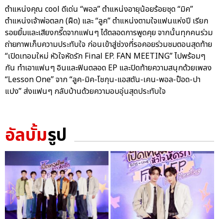
ตำแหน่งคุณ cool ดีเด่น “พอล” ตำแหน่งอายุน้อยร้อยชุด “มิค”
ตำแหน่งเจ้าพ่อตลก (ฝืด) และ “ลูค” ตำแหน่งตามใจแฟนแห่งปี เรียก
รอยยิ้มและเสียงกรี๊ดจากแฟนๆ ได้ตลอดการพูดคุย จากนั้นทุกคนร่วม
ถ่ายภาพเก็บความประทับใจ ก่อนเข้าสู่ช่วงที่รอคอยร่วมชมตอนสุดท้าย
“เปิดเทอมใหม่ หัวใจหัดรัก Final EP. FAN MEETING” ไปพร้อมๆ
กัน ทำเอาแฟนๆ อินและฟินตลอด EP และปิดท้ายความสนุกด้วยเพลง
“Lesson One” จาก “ลูค-มิค-โชกุน-แอสตัน-เคน-พอล-ป๊อด-ปา
แปง” ส่งแฟนๆ กลับบ้านด้วยความอบอุ่นสุดประทับใจ
อัลบั้ม
รูป