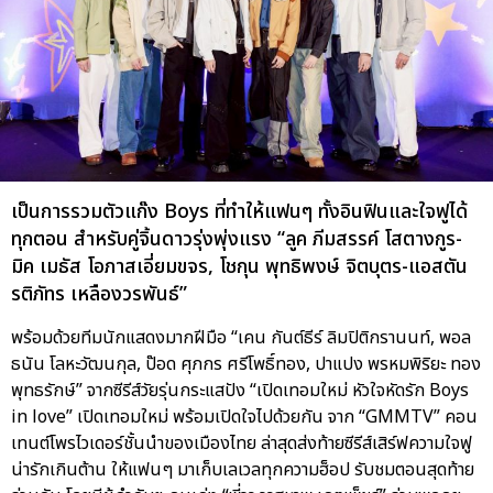
เป็นการรวมตัวแก๊ง Boys ที่ทำให้แฟนๆ ทั้งอินฟินและใจฟูได้
ทุกตอน สำหรับคู่จิ้นดาวรุ่งพุ่งแรง “ลูค ภีมสรรค์ โสตางกูร-
มิค เมธัส โอภาสเอี่ยมขจร, โชกุน พุทธิพงษ์ จิตบุตร-แอสตัน
รติภัทร เหลืองวรพันธ์”
พร้อมด้วยทีมนักแสดงมากฝีมือ “เคน กันต์ธีร์ ลิมปิติกรานนท์, พอล
ธนัน โลหะวัฒนกุล, ป๊อด ศุภกร ศรีโพธิ์ทอง, ปาแปง พรหมพิริยะ ทอง
พุทธรักษ์” จากซีรีส์วัยรุ่นกระแสปัง “เปิดเทอมใหม่ หัวใจหัดรัก Boys
in love” เปิดเทอมใหม่ พร้อมเปิดใจไปด้วยกัน จาก “GMMTV” คอน
เทนต์โพรไวเดอร์ชั้นนำของเมืองไทย ล่าสุดส่งท้ายซีรีส์เสิร์ฟความใจฟู
น่ารักเกินต้าน ให้แฟนๆ มาเก็บเลเวลทุกความฮ็อป รับชมตอนสุดท้าย