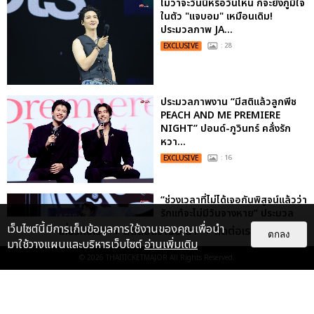
ไม่ว่าจะวันนี้หรือวันไหน ก็จะยังภูมิใจ
ในตัว "แจบอม" เหมือนเดิม!
ประมวลภาพ JA...
EXCLUSIVE
: 28
ประมวลภาพงาน “มีสติแล้วลูกพีช
PEACH AND ME PREMIERE
NIGHT” ปอนด์-ภูวินทร์ คลั่งรัก
หวา...
EXCLUSIVE
: 16
“ช่วงเวลาที่ไม่ได้เจอกันพิสูจน์แล้วว่า
รักแท้จะไม่มีวันจางหาย” ประมวล
ภาพ JAEHYUN กับแฟน...
เว็บไซต์นี้มีการเก็บข้อมูลการใช้งานของคุณเพื่อนำ
เกี่ยวกับเรา
ติดต่อลงโฆษณา
ติดต่อเรา
ตกลง
มาใช้วางแผนและบริหารเว็บไซต์
อ่านเพิ่มเติม
EXCLUSIVE
: 10
© 2026
THAITICKETMAJOR
All Rights Reserved.
"ถ้าไม่มีทุกคนก็คงไม่มีเพิร์ธ-
แซนต้า" ประมวลภาพ เพิร์ธ-แซนต้า