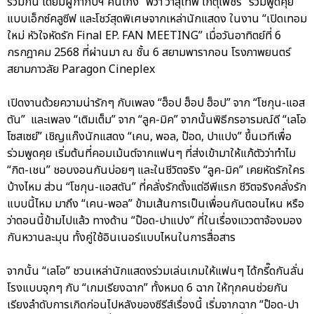
ร่วมกัน โดยมีผู้กำกับฯ คนเก่ง “พี่วา วาสุเทพ เกตุเพ็ชร์” ร่วมพูดคุย
แบบเอ็กซ์คลูซีฟ และโชว์สุดพิเศษจากเหล่านักแสดง ในงาน “เปิดเทอม
ใหม่ หัวใจหัดรัก Final EP. FAN MEETING” เมื่อวันอาทิตย์ที่ 6
กรกฎาคม 2568 ที่ผ่านมา ณ ชั้น 6 สยามพารากอน โรงภาพยนตร์
สยามภาวลัย Paragon Cineplex
เปิดงานด้วยความน่ารักๆ กับเพลง “ฮ็อป ฮ็อป ฮ็อป” จาก “โชกุน-แอส
ตัน” และเพลง “เติมเต็ม” จาก “ลูค-มิค” จากนั้นพิธีกรอารมณ์ดี “เลโอ
โซสเซย์” เชิญแก๊งนักแสดง “เคน, พอล, ป๊อด, ปาแปง” ขึ้นเวทีเพื่อ
ร่วมพูดคุย เริ่มต้นที่คอมเม้นต์จากแฟนๆ ที่ส่งเข้ามาให้แก้ตัวว่าทำไม
“กิต-เชน” ชอบงอนกันบ่อยๆ และในชีวิตจริง “ลูค-มิค” เคยหัดรักใคร
บ้างไหม ส่วน “โชกุน-แอสตัน” ที่คลั่งรักตั้งแต่อีพีแรก ชีวิตจริงคลั่งรัก
แบบนี้ไหม มาถึง “เคน-พอล” ข้ามเส้นการเป็นเพื่อนกันตอนไหน หรือ
ว่าตอนนี้ข้ามไปแล้ว ทางด้าน “ป๊อด-ปาแปง” ที่ในเรื่องแววตาจ้องมอง
กันหวานละมุน ทั้งคู่ใช้อินเนอร์แบบไหนในการสื่อสาร
จากนั้น “เลโอ” ชวนเหล่านักแสดงร่วมเล่นเกมให้แฟนๆ ได้กรี๊ดกันลั่น
โรงแบบจุกๆ กับ “เกมเรียงฉาก” ทั้งหมด 6 ฉาก ให้ทุกคนช่วยกัน
เรียงลำดับการเกิดก่อนไปหลังของซีรีส์เรื่องนี้ เริ่มจากฉาก “ป๊อด-ปา