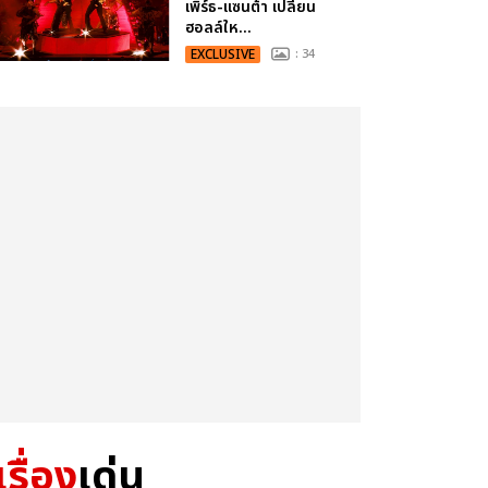
เพิร์ธ-แซนต้า เปลี่ยน
ฮอลล์ให...
EXCLUSIVE
: 34
เรื่อง
เด่น