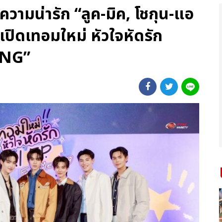
ความน่ารัก “ลูค-มิค, โชกุน-แอ
ปิดเทอมใหม่ หัวใจหัดรัก
ING”