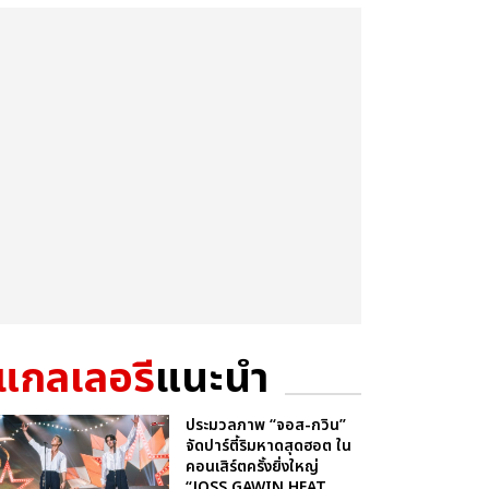
แกลเลอรี
แนะนำ
ประมวลภาพ “จอส-กวิน”
จัดปาร์ตี้ริมหาดสุดฮอต ใน
คอนเสิร์ตครั้งยิ่งใหญ่
“JOSS GAWIN HEAT ...