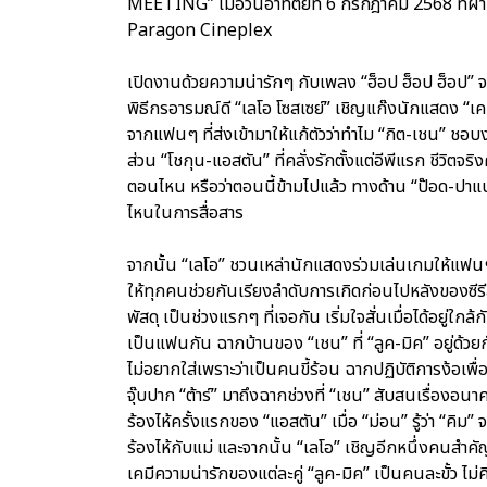
MEETING” เมื่อวันอาทิตย์ที่ 6 กรกฎาคม 2568 ที่
Paragon Cineplex
เปิดงานด้วยความน่ารักๆ กับเพลง “ฮ็อป ฮ็อป ฮ็อป” จ
พิธีกรอารมณ์ดี “เลโอ โซสเซย์” เชิญแก๊งนักแสดง “เคน,
จากแฟนๆ ที่ส่งเข้ามาให้แก้ตัวว่าทำไม “กิต-เชน” ชอ
ส่วน “โชกุน-แอสตัน” ที่คลั่งรักตั้งแต่อีพีแรก ชีวิตจ
ตอนไหน หรือว่าตอนนี้ข้ามไปแล้ว ทางด้าน “ป๊อด-ปาแป
ไหนในการสื่อสาร
จากนั้น “เลโอ” ชวนเหล่านักแสดงร่วมเล่นเกมให้แฟนๆ
ให้ทุกคนช่วยกันเรียงลำดับการเกิดก่อนไปหลังของซีรีส์
พัสดุ เป็นช่วงแรกๆ ที่เจอกัน เริ่มใจสั่นเมื่อได้อยู่
เป็นแฟนกัน ฉากบ้านของ “เชน” ที่ “ลูค-มิค” อยู่ด้วยก
ไม่อยากใส่เพราะว่าเป็นคนขี้ร้อน ฉากปฏิบัติการง้อเพื่อ
จุ๊บปาก “ต้าร์” มาถึงฉากช่วงที่ “เชน” สับสนเรื่องอ
ร้องไห้ครั้งแรกของ “แอสตัน” เมื่อ “ม่อน” รู้ว่า “คิม
ร้องไห้กับแม่ และจากนั้น “เลโอ” เชิญอีกหนึ่งคนสำคั
เคมีความน่ารักของแต่ละคู่ “ลูค-มิค” เป็นคนละขั้ว ไม่ค