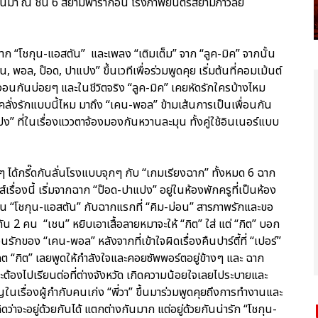
ผ่านมา ณ ชั้น 6 สยามพารากอน โรงภาพยนตร์สยามภาวลัย
าก “โชกุน-แอสตัน” และเพลง “เติมเต็ม” จาก “ลูค-มิค” จากนั้น
 พอล, ป๊อด, ปาแปง” ขึ้นเวทีเพื่อร่วมพูดคุย เริ่มต้นที่คอมเม้นต์
บงอนกันบ่อยๆ และในชีวิตจริง “ลูค-มิค” เคยหัดรักใครบ้างไหม
ริงคลั่งรักแบบนี้ไหม มาถึง “เคน-พอล” ข้ามเส้นการเป็นเพื่อนกัน
ง” ที่ในเรื่องแววตาจ้องมองกันหวานละมุน ทั้งคู่ใช้อินเนอร์แบบ
 ได้กรี๊ดกันลั่นโรงแบบจุกๆ กับ “เกมเรียงฉาก” ทั้งหมด 6 ฉาก
เรื่องนี้ เริ่มจากฉาก “ป๊อด-ปาแปง” อยู่ในห้องพักครูที่เป็นห้อง
ใกล้กัน “โชกุน-แอสตัน” กับฉากแรกที่ “คิม-ม่อน” สารภาพรักและขอ
ัน 2 คน “เชน” หยิบเอาเสื้อลายหมาจะให้ “กิต” ใส่ แต่ “กิต” บอก
นรักของ “เคน-พอล” หลังจากที่เข้าใจผิดเรื่องคืนปาร์ตี้ที่ “เปอร์”
นาคต “กิต” เลยพูดให้กำลังใจและคอยซัพพอร์ตอยู่ข้างๆ และ ฉาก
” จะต้องไปเรียนต่อที่ต่างจังหวัด เกิดความน้อยใจเลยไประบายและ
ญในเรื่องผู้กำกับคนเก่ง “พี่วา” ขึ้นมาร่วมพูดคุยถึงการทำงานและ
ิดว่าจะอยู่ด้วยกันได้ แตกต่างกันมาก แต่อยู่ด้วยกันน่ารัก “โชกุน-