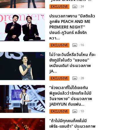
EXCLUSIVE
: 34
ประมวลภาพงาน “มีสติแล้ว
ลูกพีช PEACH AND ME
PREMIERE NIGHT”
ปอนด์-ภูวินทร์ คลั่งรัก
หวา...
EXCLUSIVE
: 16
ไม่ว่าจะวันนี้หรือวันไหน ก็จะ
ยังภูมิใจในตัว "แจบอม"
เหมือนเดิม! ประมวลภาพ
JA...
EXCLUSIVE
: 28
“ช่วงเวลาที่ไม่ได้เจอกัน
พิสูจน์แล้วว่ารักแท้จะไม่มี
วันจางหาย” ประมวลภาพ
JAEHYUN กับแฟน...
EXCLUSIVE
: 10
"ถ้าไม่มีทุกคนก็คงไม่มี
เพิร์ธ-แซนต้า" ประมวลภาพ