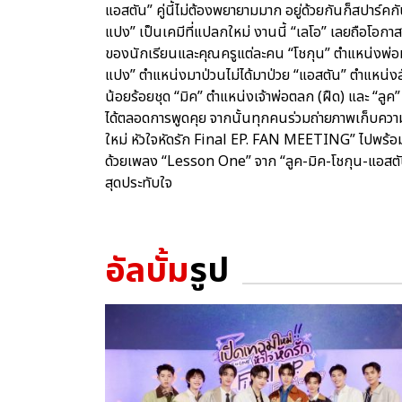
แอสตัน” คู่นี้ไม่ต้องพยายามมาก อยู่ด้วยกันก็สปาร์คก
แปง” เป็นเคมีที่แปลกใหม่ งานนี้ “เลโอ” เลยถือโอกาส
ของนักเรียนและคุณครูแต่ละคน “โชกุน” ตำแหน่งพ่อหน
แปง” ตำแหน่งมาป่วนไม่ได้มาป่วย “แอสตัน” ตำแหน่งลั
น้อยร้อยชุด “มิค” ตำแหน่งเจ้าพ่อตลก (ฝืด) และ “ล
ได้ตลอดการพูดคุย จากนั้นทุกคนร่วมถ่ายภาพเก็บความ
ใหม่ หัวใจหัดรัก Final EP. FAN MEETING” ไปพร้
ด้วยเพลง “Lesson One” จาก “ลูค-มิค-โชกุน-แอสต
สุดประทับใจ
อัลบั้ม
รูป