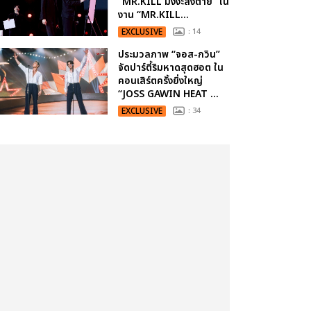
“MR.KILL มังงะสั่งตาย” ใน
งาน “MR.KILL...
EXCLUSIVE
: 14
ประมวลภาพ “จอส-กวิน”
จัดปาร์ตี้ริมหาดสุดฮอต ใน
คอนเสิร์ตครั้งยิ่งใหญ่
“JOSS GAWIN HEAT ...
EXCLUSIVE
: 34