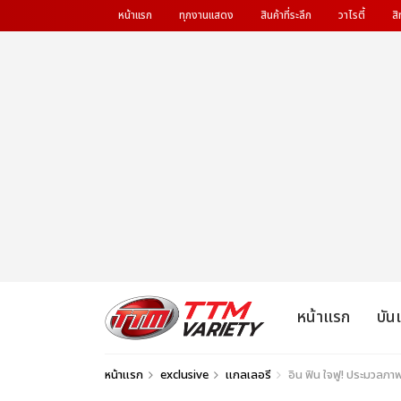
หน้าแรก
ทุกงานแสดง
สินค้าที่ระลึก
วาไรตี้
สิ
หน้าแรก
บัน
หน้าแรก
exclusive
แกลเลอรี
อิน ฟิน ใจฟู! ประมวลภา