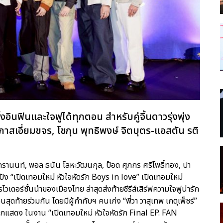
อินฟินและใจฟูได้ทุกตอน สำหรับคู่จิ้นดาวรุ่งพุ่ง
ภาสเอี่ยมขจร, โชกุน พุทธิพงษ์ จิตบุตร-แอสตัน รติ
ิกรานนท์, พอล ธนัน โลหะวัฒนกุล, ป๊อด ศุภกร ศรีโพธิ์ทอง, ปา
ปัง “เปิดเทอมใหม่ หัวใจหัดรัก Boys in love” เปิดเทอมใหม่
อร์ชั้นนำของเมืองไทย ล่าสุดส่งท้ายซีรีส์เสิร์ฟความใจฟูน่ารัก
ดท้ายร่วมกัน โดยมีผู้กำกับฯ คนเก่ง “พี่วา วาสุเทพ เกตุเพ็ชร์”
นักแสดง ในงาน “เปิดเทอมใหม่ หัวใจหัดรัก Final EP. FAN