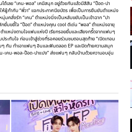
ันได้เลย “เคน-พอล” เคมีสนุก อยู่ด้วยกันแล้วมีสีสัน “ป๊อด-ปา
ให้ผู้กำกับ “พี่วา” แจกประกาศนียบัตร เพื่อเป็นการยืนยันตำแหน่ง
ุ่มคลั่งรัก “เคน” ตำแหน่งนิ่งเป็นหลับขยับเป็นเข้าฉาก “ปา
กยิ้มขยี้ใจ “ป๊อด” ตำแหน่งคุณ cool ดีเด่น “พอล” ตำแหน่งอายุ
ูค” ตำแหน่งตามใจแฟนแห่งปี เรียกรอยยิ้มและเสียงกรี๊ดจากแฟนๆ
ประทับใจ ก่อนเข้าสู่ช่วงที่รอคอยร่วมชมตอนสุดท้าย “เปิดเทอม
อมๆ กัน ทำเอาแฟนๆ อินและฟินตลอด EP และปิดท้ายความสนุก
ัน-เคน-พอล-ป๊อด-ปาแปง” ส่งแฟนๆ กลับบ้านด้วยความอบอุ่น