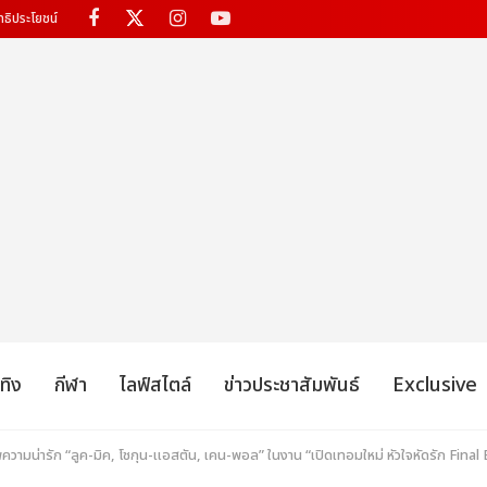
ทธิประโยชน์
เทิง
กีฬา
ไลฟ์สไตล์
ข่าวประชาสัมพันธ์
Exclusive
พความน่ารัก “ลูค-มิค, โชกุน-แอสตัน, เคน-พอล” ในงาน “เปิดเทอมใหม่ หัวใจหัดรัก Fi