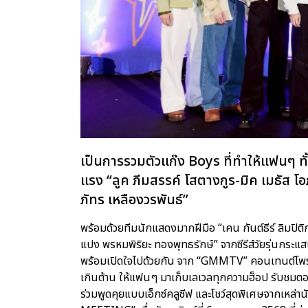
เป็นการรวมตัวแก๊ง Boys ที่ทำให้แฟนๆ ทั้ง
แรง “ลูค ภีมสรรค์ โสตางกูร-มิค เมธัส โอ
ภัทร เหลืองวรพันธ์”
พร้อมด้วยทีมนักแสดงมากฝีมือ “เคน กันต์ธีร์ ลิมปิต
แปง พรหมพิริยะ ทองพุทธรักษ์” จากซีรีส์วัยรุ่นกระแส
พร้อมเปิดใจไปด้วยกัน จาก “GMMTV” คอนเทนต์โพรไวเด
เกินต้าน ให้แฟนๆ มาเก็บเลเวลทุกความฮ็อป รับชมตอนสุ
ร่วมพูดคุยแบบเอ็กซ์คลูซีฟ และโชว์สุดพิเศษจากเหล่า