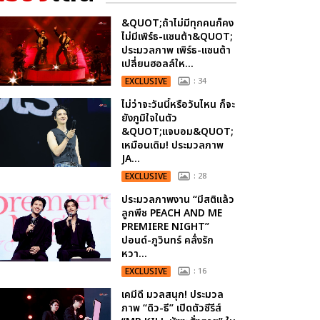
&QUOT;ถ้าไม่มีทุกคนก็คง
ไม่มีเพิร์ธ-แซนต้า&QUOT;
ประมวลภาพ เพิร์ธ-แซนต้า
เปลี่ยนฮอลล์ให...
EXCLUSIVE
: 34
ไม่ว่าจะวันนี้หรือวันไหน ก็จะ
ยังภูมิใจในตัว
&QUOT;แจบอม&QUOT;
เหมือนเดิม! ประมวลภาพ
JA...
EXCLUSIVE
: 28
ประมวลภาพงาน “มีสติแล้ว
ลูกพีช PEACH AND ME
PREMIERE NIGHT”
ปอนด์-ภูวินทร์ คลั่งรัก
หวา...
EXCLUSIVE
: 16
เคมีดี มวลสนุก! ประมวล
ภาพ “ดิว-ธี” เปิดตัวซีรีส์