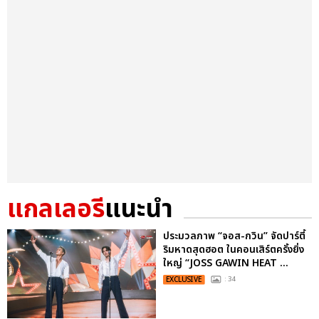
แกลเลอรี
แนะนำ
ประมวลภาพ “จอส-กวิน” จัดปาร์ตี้
ริมหาดสุดฮอต ในคอนเสิร์ตครั้งยิ่ง
ใหญ่ “JOSS GAWIN HEAT ...
EXCLUSIVE
: 34