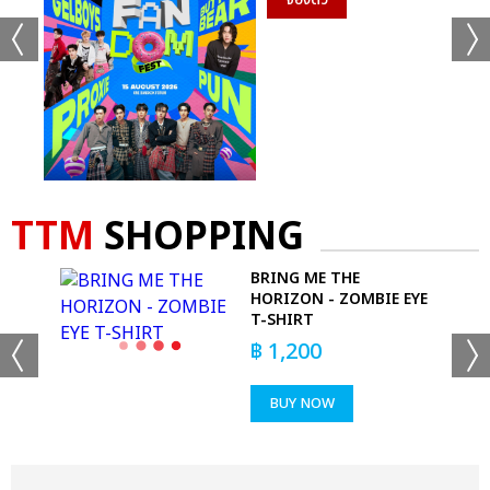
TTM
SHOPPING
TS
BRING ME THE
HORIZON - ZOMBIE EYE
T-SHIRT
฿
1,200
BUY NOW