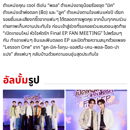
ตำแหน่งคุณ cool ดีเด่น “พอล” ตำแหน่งอายุน้อยร้อยชุด “มิค”
ตำแหน่งเจ้าพ่อตลก (ฝืด) และ “ลูค” ตำแหน่งตามใจแฟนแห่งปี เรียก
รอยยิ้มและเสียงกรี๊ดจากแฟนๆ ได้ตลอดการพูดคุย จากนั้นทุกคนร่วม
ถ่ายภาพเก็บความประทับใจ ก่อนเข้าสู่ช่วงที่รอคอยร่วมชมตอนสุดท้าย
“เปิดเทอมใหม่ หัวใจหัดรัก Final EP. FAN MEETING” ไปพร้อมๆ
กัน ทำเอาแฟนๆ อินและฟินตลอด EP และปิดท้ายความสนุกด้วยเพลง
“Lesson One” จาก “ลูค-มิค-โชกุน-แอสตัน-เคน-พอล-ป๊อด-ปา
แปง” ส่งแฟนๆ กลับบ้านด้วยความอบอุ่นสุดประทับใจ
อัลบั้ม
รูป