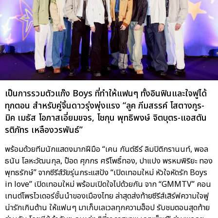
เป็นการรวมตัวแก๊ง Boys ที่ทำให้แฟนๆ ทั้งอินฟินและใจฟูได้
ทุกตอน สำหรับคู่จิ้นดาวรุ่งพุ่งแรง “ลูค ภีมสรรค์ โสตางกูร-
มิค เมธัส โอภาสเอี่ยมขจร, โชกุน พุทธิพงษ์ จิตบุตร-แอสตัน
รติภัทร เหลืองวรพันธ์”
พร้อมด้วยทีมนักแสดงมากฝีมือ “เคน กันต์ธีร์ ลิมปิติกรานนท์, พอล
ธนัน โลหะวัฒนกุล, ป๊อด ศุภกร ศรีโพธิ์ทอง, ปาแปง พรหมพิริยะ ทอง
พุทธรักษ์” จากซีรีส์วัยรุ่นกระแสปัง “เปิดเทอมใหม่ หัวใจหัดรัก Boys
in love” เปิดเทอมใหม่ พร้อมเปิดใจไปด้วยกัน จาก “GMMTV” คอน
เทนต์โพรไวเดอร์ชั้นนำของเมืองไทย ล่าสุดส่งท้ายซีรีส์เสิร์ฟความใจฟู
น่ารักเกินต้าน ให้แฟนๆ มาเก็บเลเวลทุกความฮ็อป รับชมตอนสุดท้าย