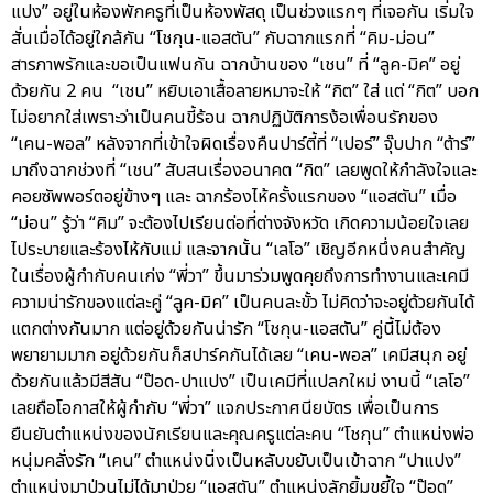
แปง” อยู่ในห้องพักครูที่เป็นห้องพัสดุ เป็นช่วงแรกๆ ที่เจอกัน เริ่มใจ
สั่นเมื่อได้อยู่ใกล้กัน “โชกุน-แอสตัน” กับฉากแรกที่ “คิม-ม่อน”
สารภาพรักและขอเป็นแฟนกัน ฉากบ้านของ “เชน” ที่ “ลูค-มิค” อยู่
ด้วยกัน 2 คน “เชน” หยิบเอาเสื้อลายหมาจะให้ “กิต” ใส่ แต่ “กิต” บอก
ไม่อยากใส่เพราะว่าเป็นคนขี้ร้อน ฉากปฏิบัติการง้อเพื่อนรักของ
“เคน-พอล” หลังจากที่เข้าใจผิดเรื่องคืนปาร์ตี้ที่ “เปอร์” จุ๊บปาก “ต้าร์”
มาถึงฉากช่วงที่ “เชน” สับสนเรื่องอนาคต “กิต” เลยพูดให้กำลังใจและ
คอยซัพพอร์ตอยู่ข้างๆ และ ฉากร้องไห้ครั้งแรกของ “แอสตัน” เมื่อ
“ม่อน” รู้ว่า “คิม” จะต้องไปเรียนต่อที่ต่างจังหวัด เกิดความน้อยใจเลย
ไประบายและร้องไห้กับแม่ และจากนั้น “เลโอ” เชิญอีกหนึ่งคนสำคัญ
ในเรื่องผู้กำกับคนเก่ง “พี่วา” ขึ้นมาร่วมพูดคุยถึงการทำงานและเคมี
ความน่ารักของแต่ละคู่ “ลูค-มิค” เป็นคนละขั้ว ไม่คิดว่าจะอยู่ด้วยกันได้
แตกต่างกันมาก แต่อยู่ด้วยกันน่ารัก “โชกุน-แอสตัน” คู่นี้ไม่ต้อง
พยายามมาก อยู่ด้วยกันก็สปาร์คกันได้เลย “เคน-พอล” เคมีสนุก อยู่
ด้วยกันแล้วมีสีสัน “ป๊อด-ปาแปง” เป็นเคมีที่แปลกใหม่ งานนี้ “เลโอ”
เลยถือโอกาสให้ผู้กำกับ “พี่วา” แจกประกาศนียบัตร เพื่อเป็นการ
ยืนยันตำแหน่งของนักเรียนและคุณครูแต่ละคน “โชกุน” ตำแหน่งพ่อ
หนุ่มคลั่งรัก “เคน” ตำแหน่งนิ่งเป็นหลับขยับเป็นเข้าฉาก “ปาแปง”
ตำแหน่งมาป่วนไม่ได้มาป่วย “แอสตัน” ตำแหน่งลักยิ้มขยี้ใจ “ป๊อด”