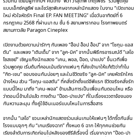
ร่วมกัน โดยมีผู้กำกับฯ คนเก่ง “พี่วา วาสุเทพ เกตุเพ็ชร์” ร่วมพูดคุย
แบบเอ็กซ์คลูซีฟ และโชว์สุดพิเศษจากเหล่านักแสดง ในงาน “เปิดเทอม
ใหม่ หัวใจหัดรัก Final EP. FAN MEETING” เมื่อวันอาทิตย์ที่ 6
กรกฎาคม 2568 ที่ผ่านมา ณ ชั้น 6 สยามพารากอน โรงภาพยนตร์
สยามภาวลัย Paragon Cineplex
เปิดงานด้วยความน่ารักๆ กับเพลง “ฮ็อป ฮ็อป ฮ็อป” จาก “โชกุน-แอส
ตัน” และเพลง “เติมเต็ม” จาก “ลูค-มิค” จากนั้นพิธีกรอารมณ์ดี “เลโอ
โซสเซย์” เชิญแก๊งนักแสดง “เคน, พอล, ป๊อด, ปาแปง” ขึ้นเวทีเพื่อ
ร่วมพูดคุย เริ่มต้นที่คอมเม้นต์จากแฟนๆ ที่ส่งเข้ามาให้แก้ตัวว่าทำไม
“กิต-เชน” ชอบงอนกันบ่อยๆ และในชีวิตจริง “ลูค-มิค” เคยหัดรักใคร
บ้างไหม ส่วน “โชกุน-แอสตัน” ที่คลั่งรักตั้งแต่อีพีแรก ชีวิตจริงคลั่งรัก
แบบนี้ไหม มาถึง “เคน-พอล” ข้ามเส้นการเป็นเพื่อนกันตอนไหน หรือ
ว่าตอนนี้ข้ามไปแล้ว ทางด้าน “ป๊อด-ปาแปง” ที่ในเรื่องแววตาจ้องมอง
กันหวานละมุน ทั้งคู่ใช้อินเนอร์แบบไหนในการสื่อสาร
จากนั้น “เลโอ” ชวนเหล่านักแสดงร่วมเล่นเกมให้แฟนๆ ได้กรี๊ดกันลั่น
โรงแบบจุกๆ กับ “เกมเรียงฉาก” ทั้งหมด 6 ฉาก ให้ทุกคนช่วยกัน
เรียงลำดับการเกิดก่อนไปหลังของซีรีส์เรื่องนี้ เริ่มจากฉาก “ป๊อด-ปา