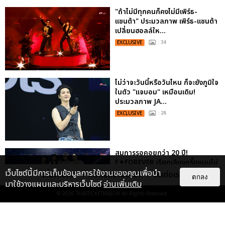
"ถ้าไม่มีทุกคนก็คงไม่มีเพิร์ธ-
แซนต้า" ประมวลภาพ เพิร์ธ-แซนต้า
เปลี่ยนฮอลล์ให...
EXCLUSIVE
: 34
ไม่ว่าจะวันนี้หรือวันไหน ก็จะยังภูมิใจ
ในตัว "แจบอม" เหมือนเดิม!
ประมวลภาพ JA...
EXCLUSIVE
: 28
สมการรอคอยกว่า 20 ปี!
F✦FOREVER เรียกเสียงกรี๊ดแบบไม่
พัก ซึ้งน้ำตาไหล โปรดักชันสุดอลัง...
เว็บไซต์นี้มีการเก็บข้อมูลการใช้งานของคุณเพื่อนำ
เกี่ยวกับเรา
ติดต่อลงโฆษณา
ติดต่อเรา
ตกลง
มาใช้วางแผนและบริหารเว็บไซต์
อ่านเพิ่มเติม
EXCLUSIVE
: 6
© 2026
THAITICKETMAJOR
All Rights Reserved.
“ช่วงเวลาที่ไม่ได้เจอกันพิสูจน์แล้วว่า