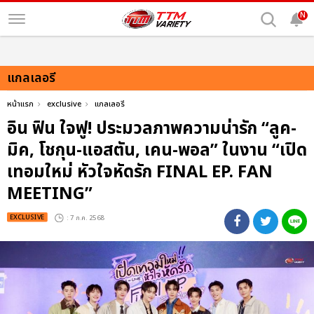
N
แกลเลอรี
หน้าแรก
exclusive
แกลเลอรี
อิน ฟิน ใจฟู! ประมวลภาพความน่ารัก “ลูค-
มิค, โชกุน-แอสตัน, เคน-พอล” ในงาน “เปิด
เทอมใหม่ หัวใจหัดรัก FINAL EP. FAN
MEETING”
EXCLUSIVE
: 7 ก.ค. 2568