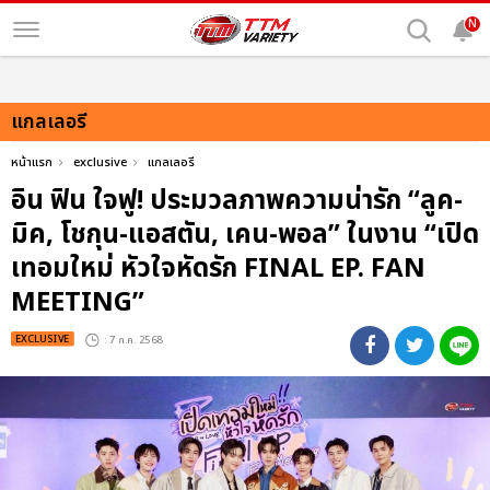
N
แกลเลอรี
หน้าแรก
exclusive
แกลเลอรี
อิน ฟิน ใจฟู! ประมวลภาพความน่ารัก “ลูค-
มิค, โชกุน-แอสตัน, เคน-พอล” ในงาน “เปิด
เทอมใหม่ หัวใจหัดรัก FINAL EP. FAN
MEETING”
EXCLUSIVE
: 7 ก.ค. 2568