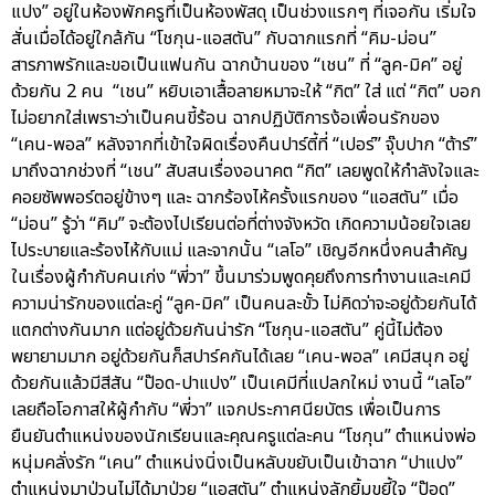
แปง” อยู่ในห้องพักครูที่เป็นห้องพัสดุ เป็นช่วงแรกๆ ที่เจอกัน เริ่มใจ
สั่นเมื่อได้อยู่ใกล้กัน “โชกุน-แอสตัน” กับฉากแรกที่ “คิม-ม่อน”
สารภาพรักและขอเป็นแฟนกัน ฉากบ้านของ “เชน” ที่ “ลูค-มิค” อยู่
ด้วยกัน 2 คน “เชน” หยิบเอาเสื้อลายหมาจะให้ “กิต” ใส่ แต่ “กิต” บอก
ไม่อยากใส่เพราะว่าเป็นคนขี้ร้อน ฉากปฏิบัติการง้อเพื่อนรักของ
“เคน-พอล” หลังจากที่เข้าใจผิดเรื่องคืนปาร์ตี้ที่ “เปอร์” จุ๊บปาก “ต้าร์”
มาถึงฉากช่วงที่ “เชน” สับสนเรื่องอนาคต “กิต” เลยพูดให้กำลังใจและ
คอยซัพพอร์ตอยู่ข้างๆ และ ฉากร้องไห้ครั้งแรกของ “แอสตัน” เมื่อ
“ม่อน” รู้ว่า “คิม” จะต้องไปเรียนต่อที่ต่างจังหวัด เกิดความน้อยใจเลย
ไประบายและร้องไห้กับแม่ และจากนั้น “เลโอ” เชิญอีกหนึ่งคนสำคัญ
ในเรื่องผู้กำกับคนเก่ง “พี่วา” ขึ้นมาร่วมพูดคุยถึงการทำงานและเคมี
ความน่ารักของแต่ละคู่ “ลูค-มิค” เป็นคนละขั้ว ไม่คิดว่าจะอยู่ด้วยกันได้
แตกต่างกันมาก แต่อยู่ด้วยกันน่ารัก “โชกุน-แอสตัน” คู่นี้ไม่ต้อง
พยายามมาก อยู่ด้วยกันก็สปาร์คกันได้เลย “เคน-พอล” เคมีสนุก อยู่
ด้วยกันแล้วมีสีสัน “ป๊อด-ปาแปง” เป็นเคมีที่แปลกใหม่ งานนี้ “เลโอ”
เลยถือโอกาสให้ผู้กำกับ “พี่วา” แจกประกาศนียบัตร เพื่อเป็นการ
ยืนยันตำแหน่งของนักเรียนและคุณครูแต่ละคน “โชกุน” ตำแหน่งพ่อ
หนุ่มคลั่งรัก “เคน” ตำแหน่งนิ่งเป็นหลับขยับเป็นเข้าฉาก “ปาแปง”
ตำแหน่งมาป่วนไม่ได้มาป่วย “แอสตัน” ตำแหน่งลักยิ้มขยี้ใจ “ป๊อด”