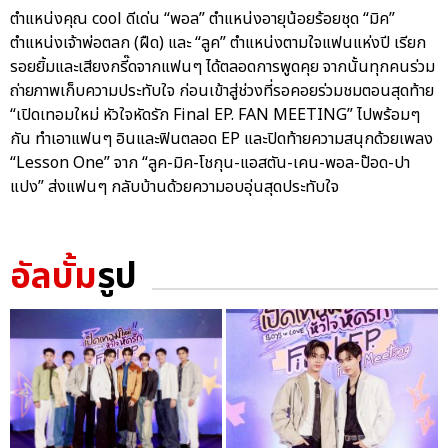
ตำแหน่งคุณ cool ดีเด่น “พอล” ตำแหน่งอายุน้อยร้อยชุด “มิค”
ตำแหน่งเจ้าพ่อตลก (ฝืด) และ “ลูค” ตำแหน่งตามใจแฟนแห่งปี เรียก
รอยยิ้มและเสียงกรี๊ดจากแฟนๆ ได้ตลอดการพูดคุย จากนั้นทุกคนร่วม
ถ่ายภาพเก็บความประทับใจ ก่อนเข้าสู่ช่วงที่รอคอยร่วมชมตอนสุดท้าย
“เปิดเทอมใหม่ หัวใจหัดรัก Final EP. FAN MEETING” ไปพร้อมๆ
กัน ทำเอาแฟนๆ อินและฟินตลอด EP และปิดท้ายความสนุกด้วยเพลง
“Lesson One” จาก “ลูค-มิค-โชกุน-แอสตัน-เคน-พอล-ป๊อด-ปา
แปง” ส่งแฟนๆ กลับบ้านด้วยความอบอุ่นสุดประทับใจ
อัลบั้ม
รูป