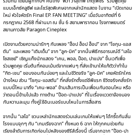
ร่วมกัน โดยมีผู้กำกับฯ คนเก่ง “พี่วา วาสุเทพ เกตุเพ็ชร์” ร่วมพูดคุย
แบบเอ็กซ์คลูซีฟ และโชว์สุดพิเศษจากเหล่านักแสดง ในงาน “เปิดเทอม
ใหม่ หัวใจหัดรัก Final EP. FAN MEETING” เมื่อวันอาทิตย์ที่ 6
กรกฎาคม 2568 ที่ผ่านมา ณ ชั้น 6 สยามพารากอน โรงภาพยนตร์
สยามภาวลัย Paragon Cineplex
เปิดงานด้วยความน่ารักๆ กับเพลง “ฮ็อป ฮ็อป ฮ็อป” จาก “โชกุน-แอส
ตัน” และเพลง “เติมเต็ม” จาก “ลูค-มิค” จากนั้นพิธีกรอารมณ์ดี “เลโอ
โซสเซย์” เชิญแก๊งนักแสดง “เคน, พอล, ป๊อด, ปาแปง” ขึ้นเวทีเพื่อ
ร่วมพูดคุย เริ่มต้นที่คอมเม้นต์จากแฟนๆ ที่ส่งเข้ามาให้แก้ตัวว่าทำไม
“กิต-เชน” ชอบงอนกันบ่อยๆ และในชีวิตจริง “ลูค-มิค” เคยหัดรักใคร
บ้างไหม ส่วน “โชกุน-แอสตัน” ที่คลั่งรักตั้งแต่อีพีแรก ชีวิตจริงคลั่งรัก
แบบนี้ไหม มาถึง “เคน-พอล” ข้ามเส้นการเป็นเพื่อนกันตอนไหน หรือ
ว่าตอนนี้ข้ามไปแล้ว ทางด้าน “ป๊อด-ปาแปง” ที่ในเรื่องแววตาจ้องมอง
กันหวานละมุน ทั้งคู่ใช้อินเนอร์แบบไหนในการสื่อสาร
จากนั้น “เลโอ” ชวนเหล่านักแสดงร่วมเล่นเกมให้แฟนๆ ได้กรี๊ดกันลั่น
โรงแบบจุกๆ กับ “เกมเรียงฉาก” ทั้งหมด 6 ฉาก ให้ทุกคนช่วยกัน
เรียงลำดับการเกิดก่อนไปหลังของซีรีส์เรื่องนี้ เริ่มจากฉาก “ป๊อด-ปา