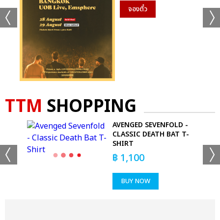
จองตั๋ว
TTM
SHOPPING
S -
AVENGED SEVENFOLD -
VY)
CLASSIC DEATH BAT T-
SHIRT
฿
1,100
BUY NOW