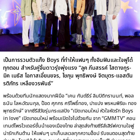
เป็นการรวมตัวแก๊ง Boys ที่ทำให้แฟนๆ ทั้งอินฟินและใจฟูได้
ทุกตอน สำหรับคู่จิ้นดาวรุ่งพุ่งแรง “ลูค ภีมสรรค์ โสตางกูร-
มิค เมธัส โอภาสเอี่ยมขจร, โชกุน พุทธิพงษ์ จิตบุตร-แอสตัน
รติภัทร เหลืองวรพันธ์”
พร้อมด้วยทีมนักแสดงมากฝีมือ “เคน กันต์ธีร์ ลิมปิติกรานนท์, พอล
ธนัน โลหะวัฒนกุล, ป๊อด ศุภกร ศรีโพธิ์ทอง, ปาแปง พรหมพิริยะ ทอง
พุทธรักษ์” จากซีรีส์วัยรุ่นกระแสปัง “เปิดเทอมใหม่ หัวใจหัดรัก Boys
in love” เปิดเทอมใหม่ พร้อมเปิดใจไปด้วยกัน จาก “GMMTV” คอน
เทนต์โพรไวเดอร์ชั้นนำของเมืองไทย ล่าสุดส่งท้ายซีรีส์เสิร์ฟความใจฟู
น่ารักเกินต้าน ให้แฟนๆ มาเก็บเลเวลทุกความฮ็อป รับชมตอนสุดท้าย