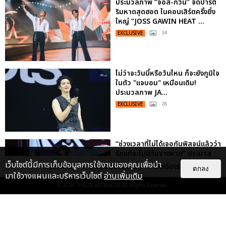
ประมวลภาพ “จอส-กวิน” จัดปาร์ตี้
ริมหาดสุดฮอต ในคอนเสิร์ตครั้งยิ่ง
ใหญ่ “JOSS GAWIN HEAT ...
EXCLUSIVE
: 34
ไม่ว่าจะวันนี้หรือวันไหน ก็จะยังภูมิใจ
ในตัว "แจบอม" เหมือนเดิม!
ประมวลภาพ JA...
EXCLUSIVE
: 28
“ช่วงเวลาที่ไม่ได้เจอกันพิสูจน์แล้วว่า
รักแท้จะไม่มีวันจางหาย” ประมวล
ภาพ JAEHYUN กับแฟน...
เว็บไซต์นี้มีการเก็บข้อมูลการใช้งานของคุณเพื่อนำ
เกี่ยวกับเรา
ติดต่อลงโฆษณา
ติดต่อเรา
ตกลง
มาใช้วางแผนและบริหารเว็บไซต์
อ่านเพิ่มเติม
EXCLUSIVE
: 10
© 2026
THAITICKETMAJOR
All Rights Reserved.
"ถ้าไม่มีทุกคนก็คงไม่มีเพิร์ธ-
แซนต้า" ประมวลภาพ เพิร์ธ-แซนต้า