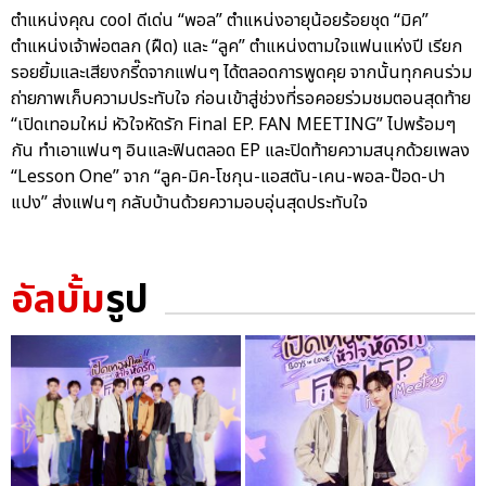
ตำแหน่งคุณ cool ดีเด่น “พอล” ตำแหน่งอายุน้อยร้อยชุด “มิค”
ตำแหน่งเจ้าพ่อตลก (ฝืด) และ “ลูค” ตำแหน่งตามใจแฟนแห่งปี เรียก
รอยยิ้มและเสียงกรี๊ดจากแฟนๆ ได้ตลอดการพูดคุย จากนั้นทุกคนร่วม
ถ่ายภาพเก็บความประทับใจ ก่อนเข้าสู่ช่วงที่รอคอยร่วมชมตอนสุดท้าย
“เปิดเทอมใหม่ หัวใจหัดรัก Final EP. FAN MEETING” ไปพร้อมๆ
กัน ทำเอาแฟนๆ อินและฟินตลอด EP และปิดท้ายความสนุกด้วยเพลง
“Lesson One” จาก “ลูค-มิค-โชกุน-แอสตัน-เคน-พอล-ป๊อด-ปา
แปง” ส่งแฟนๆ กลับบ้านด้วยความอบอุ่นสุดประทับใจ
อัลบั้ม
รูป