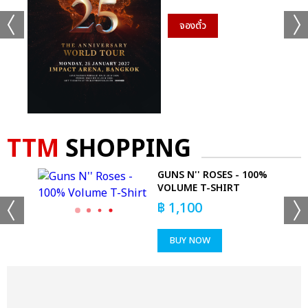
จองตั๋ว
TTM
SHOPPING
-
GUNS N'' ROSES - 100%
VOLUME T-SHIRT
฿
1,100
BUY NOW