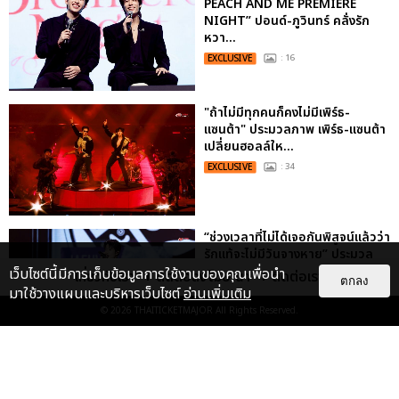
PEACH AND ME PREMIERE
NIGHT” ปอนด์-ภูวินทร์ คลั่งรัก
หวา...
EXCLUSIVE
: 16
"ถ้าไม่มีทุกคนก็คงไม่มีเพิร์ธ-
แซนต้า" ประมวลภาพ เพิร์ธ-แซนต้า
เปลี่ยนฮอลล์ให...
EXCLUSIVE
: 34
“ช่วงเวลาที่ไม่ได้เจอกันพิสูจน์แล้วว่า
รักแท้จะไม่มีวันจางหาย” ประมวล
ภาพ JAEHYUN กับแฟน...
เว็บไซต์นี้มีการเก็บข้อมูลการใช้งานของคุณเพื่อนำ
เกี่ยวกับเรา
ติดต่อลงโฆษณา
ติดต่อเรา
ตกลง
มาใช้วางแผนและบริหารเว็บไซต์
อ่านเพิ่มเติม
EXCLUSIVE
: 10
© 2026
THAITICKETMAJOR
All Rights Reserved.
ประมวลภาพ “จอส-กวิน” จัดปาร์ตี้
ริมหาดสุดฮอต ในคอนเสิร์ตครั้งยิ่ง
ใหญ่ “JOSS GAWIN HEAT ...