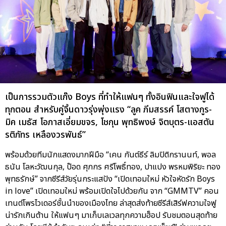
เป็นการรวมตัวแก๊ง Boys ที่ทำให้แฟนๆ ทั้งอินฟินและใจฟูได้
ทุกตอน สำหรับคู่จิ้นดาวรุ่งพุ่งแรง “ลูค ภีมสรรค์ โสตางกูร-
มิค เมธัส โอภาสเอี่ยมขจร, โชกุน พุทธิพงษ์ จิตบุตร-แอสตัน
รติภัทร เหลืองวรพันธ์”
พร้อมด้วยทีมนักแสดงมากฝีมือ “เคน กันต์ธีร์ ลิมปิติกรานนท์, พอล
ธนัน โลหะวัฒนกุล, ป๊อด ศุภกร ศรีโพธิ์ทอง, ปาแปง พรหมพิริยะ ทอง
พุทธรักษ์” จากซีรีส์วัยรุ่นกระแสปัง “เปิดเทอมใหม่ หัวใจหัดรัก Boys
in love” เปิดเทอมใหม่ พร้อมเปิดใจไปด้วยกัน จาก “GMMTV” คอน
เทนต์โพรไวเดอร์ชั้นนำของเมืองไทย ล่าสุดส่งท้ายซีรีส์เสิร์ฟความใจฟู
น่ารักเกินต้าน ให้แฟนๆ มาเก็บเลเวลทุกความฮ็อป รับชมตอนสุดท้าย