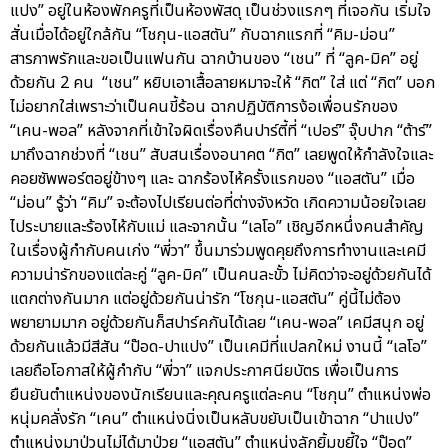
แปง” อยู่ในห้องพักครูที่เป็นห้องพัสดุ เป็นช่วงแรกๆ ที่เจอกัน เริ่มใจ
สั่นเมื่อได้อยู่ใกล้กัน “โชกุน-แอสตัน” กับฉากแรกที่ “คิม-ม่อน”
สารภาพรักและขอเป็นแฟนกัน ฉากบ้านของ “เชน” ที่ “ลูค-มิค” อยู่
ด้วยกัน 2 คน “เชน” หยิบเอาเสื้อลายหมาจะให้ “กิต” ใส่ แต่ “กิต” บอก
ไม่อยากใส่เพราะว่าเป็นคนขี้ร้อน ฉากปฏิบัติการง้อเพื่อนรักของ
“เคน-พอล” หลังจากที่เข้าใจผิดเรื่องคืนปาร์ตี้ที่ “เปอร์” จุ๊บปาก “ต้าร์”
มาถึงฉากช่วงที่ “เชน” สับสนเรื่องอนาคต “กิต” เลยพูดให้กำลังใจและ
คอยซัพพอร์ตอยู่ข้างๆ และ ฉากร้องไห้ครั้งแรกของ “แอสตัน” เมื่อ
“ม่อน” รู้ว่า “คิม” จะต้องไปเรียนต่อที่ต่างจังหวัด เกิดความน้อยใจเลย
ไประบายและร้องไห้กับแม่ และจากนั้น “เลโอ” เชิญอีกหนึ่งคนสำคัญ
ในเรื่องผู้กำกับคนเก่ง “พี่วา” ขึ้นมาร่วมพูดคุยถึงการทำงานและเคมี
ความน่ารักของแต่ละคู่ “ลูค-มิค” เป็นคนละขั้ว ไม่คิดว่าจะอยู่ด้วยกันได้
แตกต่างกันมาก แต่อยู่ด้วยกันน่ารัก “โชกุน-แอสตัน” คู่นี้ไม่ต้อง
พยายามมาก อยู่ด้วยกันก็สปาร์คกันได้เลย “เคน-พอล” เคมีสนุก อยู่
ด้วยกันแล้วมีสีสัน “ป๊อด-ปาแปง” เป็นเคมีที่แปลกใหม่ งานนี้ “เลโอ”
เลยถือโอกาสให้ผู้กำกับ “พี่วา” แจกประกาศนียบัตร เพื่อเป็นการ
ยืนยันตำแหน่งของนักเรียนและคุณครูแต่ละคน “โชกุน” ตำแหน่งพ่อ
หนุ่มคลั่งรัก “เคน” ตำแหน่งนิ่งเป็นหลับขยับเป็นเข้าฉาก “ปาแปง”
ตำแหน่งมาป่วนไม่ได้มาป่วย “แอสตัน” ตำแหน่งลักยิ้มขยี้ใจ “ป๊อด”