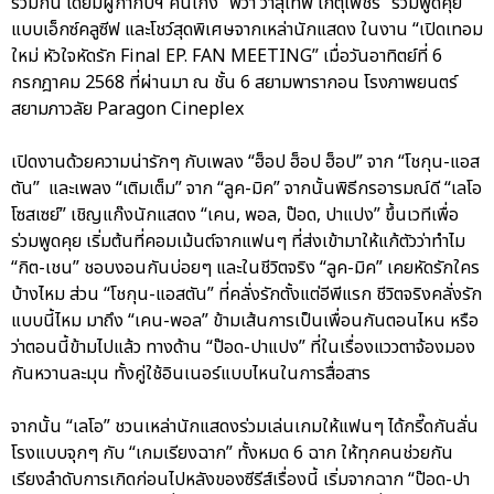
ร่วมกัน โดยมีผู้กำกับฯ คนเก่ง “พี่วา วาสุเทพ เกตุเพ็ชร์” ร่วมพูดคุย
แบบเอ็กซ์คลูซีฟ และโชว์สุดพิเศษจากเหล่านักแสดง ในงาน “เปิดเทอม
ใหม่ หัวใจหัดรัก Final EP. FAN MEETING” เมื่อวันอาทิตย์ที่ 6
กรกฎาคม 2568 ที่ผ่านมา ณ ชั้น 6 สยามพารากอน โรงภาพยนตร์
สยามภาวลัย Paragon Cineplex
เปิดงานด้วยความน่ารักๆ กับเพลง “ฮ็อป ฮ็อป ฮ็อป” จาก “โชกุน-แอส
ตัน” และเพลง “เติมเต็ม” จาก “ลูค-มิค” จากนั้นพิธีกรอารมณ์ดี “เลโอ
โซสเซย์” เชิญแก๊งนักแสดง “เคน, พอล, ป๊อด, ปาแปง” ขึ้นเวทีเพื่อ
ร่วมพูดคุย เริ่มต้นที่คอมเม้นต์จากแฟนๆ ที่ส่งเข้ามาให้แก้ตัวว่าทำไม
“กิต-เชน” ชอบงอนกันบ่อยๆ และในชีวิตจริง “ลูค-มิค” เคยหัดรักใคร
บ้างไหม ส่วน “โชกุน-แอสตัน” ที่คลั่งรักตั้งแต่อีพีแรก ชีวิตจริงคลั่งรัก
แบบนี้ไหม มาถึง “เคน-พอล” ข้ามเส้นการเป็นเพื่อนกันตอนไหน หรือ
ว่าตอนนี้ข้ามไปแล้ว ทางด้าน “ป๊อด-ปาแปง” ที่ในเรื่องแววตาจ้องมอง
กันหวานละมุน ทั้งคู่ใช้อินเนอร์แบบไหนในการสื่อสาร
จากนั้น “เลโอ” ชวนเหล่านักแสดงร่วมเล่นเกมให้แฟนๆ ได้กรี๊ดกันลั่น
โรงแบบจุกๆ กับ “เกมเรียงฉาก” ทั้งหมด 6 ฉาก ให้ทุกคนช่วยกัน
เรียงลำดับการเกิดก่อนไปหลังของซีรีส์เรื่องนี้ เริ่มจากฉาก “ป๊อด-ปา