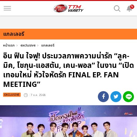
N
แกลเลอรี
หน้าแรก
exclusive
แกลเลอรี
อิน ฟิน ใจฟู! ประมวลภาพความน่ารัก “ลูค-
มิค, โชกุน-แอสตัน, เคน-พอล” ในงาน “เปิด
เทอมใหม่ หัวใจหัดรัก FINAL EP. FAN
MEETING”
EXCLUSIVE
: 7 ก.ค. 2568