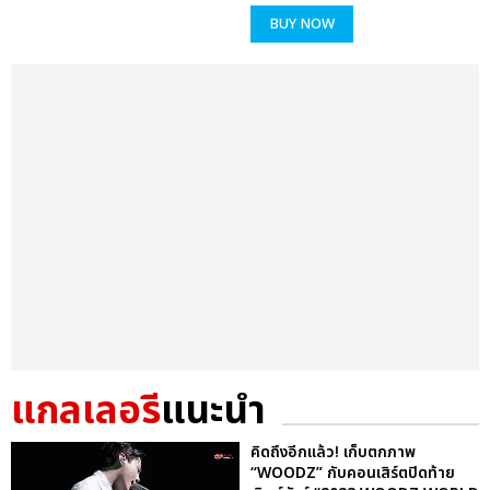
BUY NOW
แกลเลอรี
แนะนำ
คิดถึงอีกแล้ว! เก็บตกภาพ
“WOODZ” กับคอนเสิร์ตปิดท้าย