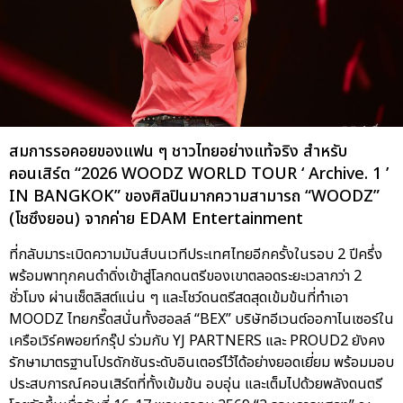
สมการรอคอยของแฟน ๆ ชาวไทยอย่างแท้จริง สำหรับ
คอนเสิร์ต “2026 WOODZ WORLD TOUR ‘ Archive. 1 ’
IN BANGKOK” ของศิลปินมากความสามารถ “WOODZ”
(โชซึงยอน) จากค่าย EDAM Entertainment
ที่กลับมาระเบิดความมันส์บนเวทีประเทศไทยอีกครั้งในรอบ 2 ปีครึ่ง
พร้อมพาทุกคนดำดิ่งเข้าสู่โลกดนตรีของเขาตลอดระยะเวลากว่า 2
ชั่วโมง ผ่านเซ็ตลิสต์แน่น ๆ และโชว์ดนตรีสดสุดเข้มข้นที่ทำเอา
MOODZ ไทยกรี๊ดสนั่นทั้งฮอลล์ “BEX” บริษัทอีเวนต์ออกาไนเซอร์ใน
เครือเวิร์คพอยท์กรุ๊ป ร่วมกับ YJ PARTNERS และ PROUD2 ยังคง
รักษามาตรฐานโปรดักชันระดับอินเตอร์ไว้ได้อย่างยอดเยี่ยม พร้อมมอบ
ประสบการณ์คอนเสิร์ตที่ทั้งเข้มข้น อบอุ่น และเต็มไปด้วยพลังดนตรี