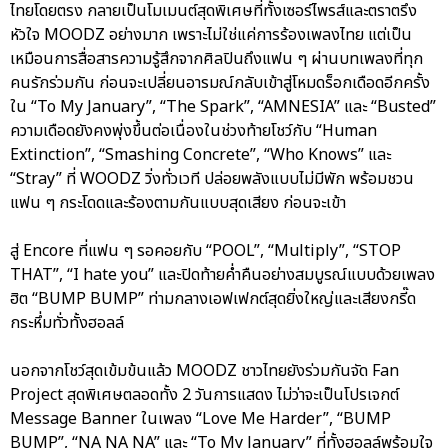
ไทยโดยตรง กลายเป็นโมเมนต์สุดพิเศษที่ทั้งเซอร์ไพรส์และตราตรึง
หัวใจ MOODZ อย่างมาก เพราะไม่ใช่แค่การร้องเพลงไทย แต่เป็น
เหมือนการสื่อสารความรู้สึกจากศิลปินถึงแฟน ๆ ผ่านบทเพลงที่ทุก
คนรักร่วมกัน ก่อนจะเปลี่ยนอารมณ์กลับเข้าสู่โหมดร็อกเดือดอีกครั้ง
ใน “To My January”, “The Spark”, “AMNESIA” และ “Busted”
ความเดือดยังคงพุ่งขึ้นต่อเนื่องในช่วงท้ายโชว์กับ “Human
Extinction”, “Smashing Concrete”, “Who Knows” และ
“Stray” ที่ WOODZ วิ่งทั่วเวที ปล่อยพลังแบบไม่มีพัก พร้อมชวน
แฟน ๆ กระโดดและร้องตามกันแบบสุดเสียง ก่อนจะเข้า
สู่ Encore ที่แฟน ๆ รอคอยกับ “POOL”, “Multiply”, “STOP
THAT”, “I hate you” และปิดท้ายค่ำคืนอย่างสมบูรณ์แบบด้วยเพลง
ฮิต “BUMP BUMP” ท่ามกลางเอฟเฟกต์สุดยิ่งใหญ่และเสียงกรี๊ด
กระหึ่มทั่วทั้งฮอลล์
นอกจากโชว์สุดเข้มข้นแล้ว MOODZ ชาวไทยยังร่วมกันจัด Fan
Project สุดพิเศษตลอดทั้ง 2 วันการแสดง ไม่ว่าจะเป็นโปรเจกต์
Message Banner ในเพลง “Love Me Harder”, “BUMP
BUMP”, “NA NA NA” และ “To My January” ที่ทั้งฮอลล์พร้อมใจ