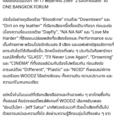
โดยจัดขึ้นเมื่อวันที่ 16-17 พฤษภาคม 2569 “2 รอบการแสดง” ณ
ONE BANGKOK FORUM
เปิดโชว์อย่างดุเดือดด้วย “Bloodline” ตามด้วย “Downtown” และ
“Dirt on my leather” ที่เรียกเสียงกรี๊ดตั้งแต่วินาทีแรก ก่อนจะต่อ
เนื่องความร้อนแรงด้วย “Dayfly”, “NA NA NA” และ “Love Me
Harder” ที่ซึงยอนปล่อยพลังทั้งเสียงร้องและ Performance แบบ
เต็มศักยภาพ พร้อมโปรดักชันแสง สี เสียง และเอฟเฟกต์สุดอลังการที่
ยกระดับโชว์ให้เดือดยิ่งขึ้น อีกหนึ่งช่วงที่แฟน ๆ ประทับใจคือพาร์ทอา
รมณ์ลึกซึ้งกับ “GLASS”, “I’ll Never Love Again”, “Drowning”
และ “CINEMA” ที่ทั้งฮอลล์ร่วมกันร้องไปพร้อมกัน ก่อนส่งต่อ
อารมณ์ด้วย “Different”, “Plastic” และ “NOID” ที่เผยเสน่ห์ทาง
ดนตรีของ WOODZ ได้อย่างชัดเจน ทั้งความดิบ ความเปราะบาง และ
ความเท่ในคนคนเดียว
แต่หนึ่งในโมเมนต์ที่เรียกเสียงฮือฮาและทำเอาแฟน ๆ ชาวไทยซึ้งกัน
ทั้งฮอลล์ คือช่วงเซอร์ไพรส์พิเศษที่ WOODZ เลือกหยิบเพลง
“ซ่อน(ไม่)หา - Jeff Satur” มาคัฟเวอร์บนเวที ด้วยน้ำเสียงที่เต็มไป
ด้วยอารมณ์และความตั้งใจ ส่งผ่านความรู้สึกอบอุ่นไปถึงแฟน ๆ ชาว