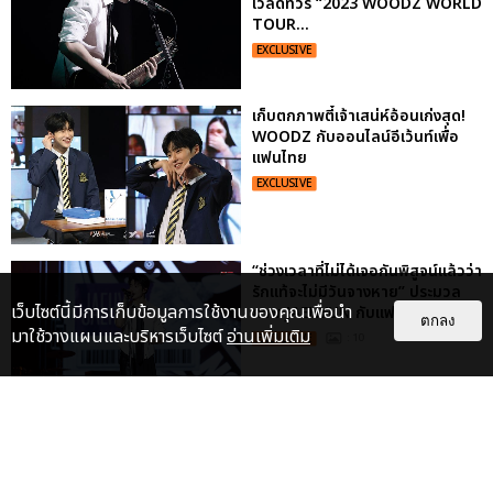
เวิลด์ทัวร์ “2023 WOODZ WORLD
TOUR...
EXCLUSIVE
เก็บตกภาพตี๋เจ้าเสน่ห์อ้อนเก่งสุด!
WOODZ กับออนไลน์อีเว้นท์เพื่อ
แฟนไทย
EXCLUSIVE
“ช่วงเวลาที่ไม่ได้เจอกันพิสูจน์แล้วว่า
รักแท้จะไม่มีวันจางหาย” ประมวล
เว็บไซต์นี้มีการเก็บข้อมูลการใช้งานของคุณเพื่อนำ
ภาพ JAEHYUN กับแฟน...
ตกลง
มาใช้วางแผนและบริหารเว็บไซต์
อ่านเพิ่มเติม
EXCLUSIVE
: 10
"ถ้าไม่มีทุกคนก็คงไม่มีเพิร์ธ-
แซนต้า" ประมวลภาพ เพิร์ธ-แซนต้า
เปลี่ยนฮอลล์ให...
EXCLUSIVE
: 34