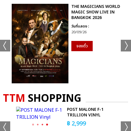
THE MAGICIANS WORLD
MAGIC SHOW LIVE IN
BANGKOK 2026
วันที่แสดง :
20/09/26
จองตั๋ว
TTM
SHOPPING
POST MALONE F-1
TRILLION VINYL
DIE
฿
2,999