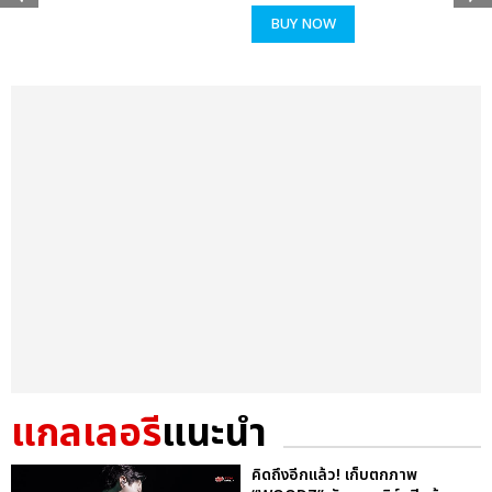
BUY NOW
แกลเลอรี
แนะนำ
คิดถึงอีกแล้ว! เก็บตกภาพ