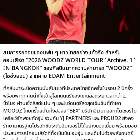
สมการรอคอยของแฟน ๆ ชาวไทยอย่างแท้จริง สำหรับ
คอนเสิร์ต “2026 WOODZ WORLD TOUR ‘ Archive. 1 ’
IN BANGKOK” ของศิลปินมากความสามารถ “WOODZ”
(โชซึงยอน) จากค่าย EDAM Entertainment
ที่กลับมาระเบิดความมันส์บนเวทีประเทศไทยอีกครั้งในรอบ 2 ปีครึ่ง
พร้อมพาทุกคนดำดิ่งเข้าสู่โลกดนตรีของเขาตลอดระยะเวลากว่า 2
ชั่วโมง ผ่านเซ็ตลิสต์แน่น ๆ และโชว์ดนตรีสดสุดเข้มข้นที่ทำเอา
MOODZ ไทยกรี๊ดสนั่นทั้งฮอลล์ “BEX” บริษัทอีเวนต์ออกาไนเซอร์ใน
เครือเวิร์คพอยท์กรุ๊ป ร่วมกับ YJ PARTNERS และ PROUD2 ยังคง
รักษามาตรฐานโปรดักชันระดับอินเตอร์ไว้ได้อย่างยอดเยี่ยม พร้อมมอบ
ประสบการณ์คอนเสิร์ตที่ทั้งเข้มข้น อบอุ่น และเต็มไปด้วยพลังดนตรี