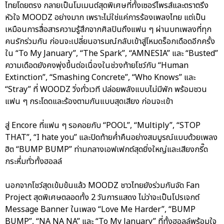
ไทยโดยตรง กลายเป็นโมเมนต์สุดพิเศษที่ทั้งเซอร์ไพรส์และตราตรึง
หัวใจ MOODZ อย่างมาก เพราะไม่ใช่แค่การร้องเพลงไทย แต่เป็น
เหมือนการสื่อสารความรู้สึกจากศิลปินถึงแฟน ๆ ผ่านบทเพลงที่ทุก
คนรักร่วมกัน ก่อนจะเปลี่ยนอารมณ์กลับเข้าสู่โหมดร็อกเดือดอีกครั้ง
ใน “To My January”, “The Spark”, “AMNESIA” และ “Busted”
ความเดือดยังคงพุ่งขึ้นต่อเนื่องในช่วงท้ายโชว์กับ “Human
Extinction”, “Smashing Concrete”, “Who Knows” และ
“Stray” ที่ WOODZ วิ่งทั่วเวที ปล่อยพลังแบบไม่มีพัก พร้อมชวน
แฟน ๆ กระโดดและร้องตามกันแบบสุดเสียง ก่อนจะเข้า
สู่ Encore ที่แฟน ๆ รอคอยกับ “POOL”, “Multiply”, “STOP
THAT”, “I hate you” และปิดท้ายค่ำคืนอย่างสมบูรณ์แบบด้วยเพลง
ฮิต “BUMP BUMP” ท่ามกลางเอฟเฟกต์สุดยิ่งใหญ่และเสียงกรี๊ด
กระหึ่มทั่วทั้งฮอลล์
นอกจากโชว์สุดเข้มข้นแล้ว MOODZ ชาวไทยยังร่วมกันจัด Fan
Project สุดพิเศษตลอดทั้ง 2 วันการแสดง ไม่ว่าจะเป็นโปรเจกต์
Message Banner ในเพลง “Love Me Harder”, “BUMP
BUMP”, “NA NA NA” และ “To My January” ที่ทั้งฮอลล์พร้อมใจ