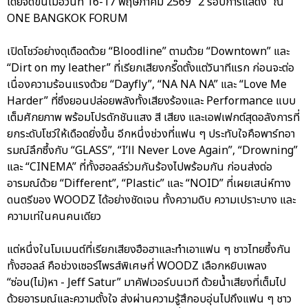
โดยจัดขึ้นเมื่อวันที่ 16-17 พฤษภาคม 2569 “2 รอบการแสดง” ณ
ONE BANGKOK FORUM
เปิดโชว์อย่างดุเดือดด้วย “Bloodline” ตามด้วย “Downtown” และ
“Dirt on my leather” ที่เรียกเสียงกรี๊ดตั้งแต่วินาทีแรก ก่อนจะต่อ
เนื่องความร้อนแรงด้วย “Dayfly”, “NA NA NA” และ “Love Me
Harder” ที่ซึงยอนปล่อยพลังทั้งเสียงร้องและ Performance แบบ
เต็มศักยภาพ พร้อมโปรดักชันแสง สี เสียง และเอฟเฟกต์สุดอลังการที่
ยกระดับโชว์ให้เดือดยิ่งขึ้น อีกหนึ่งช่วงที่แฟน ๆ ประทับใจคือพาร์ทอา
รมณ์ลึกซึ้งกับ “GLASS”, “I’ll Never Love Again”, “Drowning”
และ “CINEMA” ที่ทั้งฮอลล์ร่วมกันร้องไปพร้อมกัน ก่อนส่งต่อ
อารมณ์ด้วย “Different”, “Plastic” และ “NOID” ที่เผยเสน่ห์ทาง
ดนตรีของ WOODZ ได้อย่างชัดเจน ทั้งความดิบ ความเปราะบาง และ
ความเท่ในคนคนเดียว
แต่หนึ่งในโมเมนต์ที่เรียกเสียงฮือฮาและทำเอาแฟน ๆ ชาวไทยซึ้งกัน
ทั้งฮอลล์ คือช่วงเซอร์ไพรส์พิเศษที่ WOODZ เลือกหยิบเพลง
“ซ่อน(ไม่)หา - Jeff Satur” มาคัฟเวอร์บนเวที ด้วยน้ำเสียงที่เต็มไป
ด้วยอารมณ์และความตั้งใจ ส่งผ่านความรู้สึกอบอุ่นไปถึงแฟน ๆ ชาว