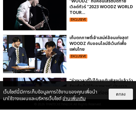
“WOODZ” กับคอนเสิร์ตปิดท้าย
เวิลด์ทัวร์ “2023 WOODZ WORLD
TOUR...
EXCLUSIVE
เก็บตกภาพตี๋เจ้าเสน่ห์อ้อนเก่งสุด!
WOODZ กับออนไลน์อีเว้นท์เพื่อ
แฟนไทย
EXCLUSIVE
“ช่วงเวลาที่ไม่ได้เจอกันพิสูจน์แล้วว่า
รักแท้จะไม่มีวันจางหาย” ประมวล
เว็บไซต์นี้มีการเก็บข้อมูลการใช้งานของคุณเพื่อนำ
ภาพ JAEHYUN กับแฟน...
เกี่ยวกับเรา
ติดต่อลงโฆษณา
ติดต่อเรา
ตกลง
มาใช้วางแผนและบริหารเว็บไซต์
อ่านเพิ่มเติม
EXCLUSIVE
: 10
© 2026
THAITICKETMAJOR
All Rights Reserved.
"ถ้าไม่มีทุกคนก็คงไม่มีเพิร์ธ-
แซนต้า" ประมวลภาพ เพิร์ธ-แซนต้า
เปลี่ยนฮอลล์ให...