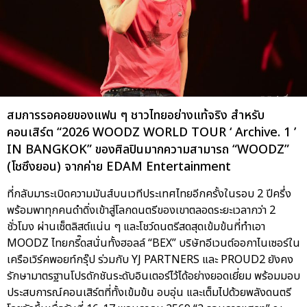
สมการรอคอยของแฟน ๆ ชาวไทยอย่างแท้จริง สำหรับ
คอนเสิร์ต “2026 WOODZ WORLD TOUR ‘ Archive. 1 ’
IN BANGKOK” ของศิลปินมากความสามารถ “WOODZ”
(โชซึงยอน) จากค่าย EDAM Entertainment
ที่กลับมาระเบิดความมันส์บนเวทีประเทศไทยอีกครั้งในรอบ 2 ปีครึ่ง
พร้อมพาทุกคนดำดิ่งเข้าสู่โลกดนตรีของเขาตลอดระยะเวลากว่า 2
ชั่วโมง ผ่านเซ็ตลิสต์แน่น ๆ และโชว์ดนตรีสดสุดเข้มข้นที่ทำเอา
MOODZ ไทยกรี๊ดสนั่นทั้งฮอลล์ “BEX” บริษัทอีเวนต์ออกาไนเซอร์ใน
เครือเวิร์คพอยท์กรุ๊ป ร่วมกับ YJ PARTNERS และ PROUD2 ยังคง
รักษามาตรฐานโปรดักชันระดับอินเตอร์ไว้ได้อย่างยอดเยี่ยม พร้อมมอบ
ประสบการณ์คอนเสิร์ตที่ทั้งเข้มข้น อบอุ่น และเต็มไปด้วยพลังดนตรี