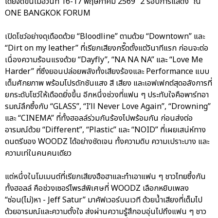
โดยจัดขึ้นเมื่อวันที่ 16-17 พฤษภาคม 2569 “2 รอบการแสดง” ณ
ONE BANGKOK FORUM
เปิดโชว์อย่างดุเดือดด้วย “Bloodline” ตามด้วย “Downtown” และ
“Dirt on my leather” ที่เรียกเสียงกรี๊ดตั้งแต่วินาทีแรก ก่อนจะต่อ
เนื่องความร้อนแรงด้วย “Dayfly”, “NA NA NA” และ “Love Me
Harder” ที่ซึงยอนปล่อยพลังทั้งเสียงร้องและ Performance แบบ
เต็มศักยภาพ พร้อมโปรดักชันแสง สี เสียง และเอฟเฟกต์สุดอลังการที่
ยกระดับโชว์ให้เดือดยิ่งขึ้น อีกหนึ่งช่วงที่แฟน ๆ ประทับใจคือพาร์ทอา
รมณ์ลึกซึ้งกับ “GLASS”, “I’ll Never Love Again”, “Drowning”
และ “CINEMA” ที่ทั้งฮอลล์ร่วมกันร้องไปพร้อมกัน ก่อนส่งต่อ
อารมณ์ด้วย “Different”, “Plastic” และ “NOID” ที่เผยเสน่ห์ทาง
ดนตรีของ WOODZ ได้อย่างชัดเจน ทั้งความดิบ ความเปราะบาง และ
ความเท่ในคนคนเดียว
แต่หนึ่งในโมเมนต์ที่เรียกเสียงฮือฮาและทำเอาแฟน ๆ ชาวไทยซึ้งกัน
ทั้งฮอลล์ คือช่วงเซอร์ไพรส์พิเศษที่ WOODZ เลือกหยิบเพลง
“ซ่อน(ไม่)หา - Jeff Satur” มาคัฟเวอร์บนเวที ด้วยน้ำเสียงที่เต็มไป
ด้วยอารมณ์และความตั้งใจ ส่งผ่านความรู้สึกอบอุ่นไปถึงแฟน ๆ ชาว