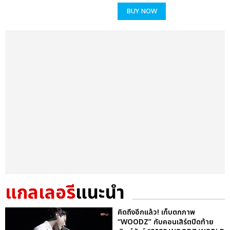
BUY NOW
แกลเลอรี
แนะนำ
คิดถึงอีกแล้ว! เก็บตกภาพ
“WOODZ” กับคอนเสิร์ตปิดท้าย