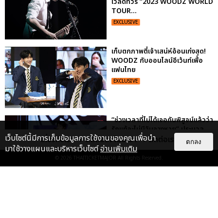
เวิลด์ทัวร์ “2023 WOODZ WORLD
TOUR...
EXCLUSIVE
เก็บตกภาพตี๋เจ้าเสน่ห์อ้อนเก่งสุด!
WOODZ กับออนไลน์อีเว้นท์เพื่อ
แฟนไทย
EXCLUSIVE
“ช่วงเวลาที่ไม่ได้เจอกันพิสูจน์แล้วว่า
รักแท้จะไม่มีวันจางหาย” ประมวล
เว็บไซต์นี้มีการเก็บข้อมูลการใช้งานของคุณเพื่อนำ
ภาพ JAEHYUN กับแฟน...
เกี่ยวกับเรา
ติดต่อลงโฆษณา
ติดต่อเรา
ตกลง
มาใช้วางแผนและบริหารเว็บไซต์
อ่านเพิ่มเติม
EXCLUSIVE
: 10
© 2026
THAITICKETMAJOR
All Rights Reserved.
ประมวลภาพงาน “มีสติแล้วลูกพีช
PEACH AND ME PREMIERE
NIGHT” ปอนด์-ภูวินทร์ คลั่งรัก
หวา...