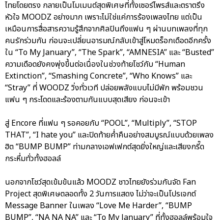
ไทยโดยตรง กลายเป็นโมเมนต์สุดพิเศษที่ทั้งเซอร์ไพรส์และตราตรึง
หัวใจ MOODZ อย่างมาก เพราะไม่ใช่แค่การร้องเพลงไทย แต่เป็น
เหมือนการสื่อสารความรู้สึกจากศิลปินถึงแฟน ๆ ผ่านบทเพลงที่ทุก
คนรักร่วมกัน ก่อนจะเปลี่ยนอารมณ์กลับเข้าสู่โหมดร็อกเดือดอีกครั้ง
ใน “To My January”, “The Spark”, “AMNESIA” และ “Busted”
ความเดือดยังคงพุ่งขึ้นต่อเนื่องในช่วงท้ายโชว์กับ “Human
Extinction”, “Smashing Concrete”, “Who Knows” และ
“Stray” ที่ WOODZ วิ่งทั่วเวที ปล่อยพลังแบบไม่มีพัก พร้อมชวน
แฟน ๆ กระโดดและร้องตามกันแบบสุดเสียง ก่อนจะเข้า
สู่ Encore ที่แฟน ๆ รอคอยกับ “POOL”, “Multiply”, “STOP
THAT”, “I hate you” และปิดท้ายค่ำคืนอย่างสมบูรณ์แบบด้วยเพลง
ฮิต “BUMP BUMP” ท่ามกลางเอฟเฟกต์สุดยิ่งใหญ่และเสียงกรี๊ด
กระหึ่มทั่วทั้งฮอลล์
นอกจากโชว์สุดเข้มข้นแล้ว MOODZ ชาวไทยยังร่วมกันจัด Fan
Project สุดพิเศษตลอดทั้ง 2 วันการแสดง ไม่ว่าจะเป็นโปรเจกต์
Message Banner ในเพลง “Love Me Harder”, “BUMP
BUMP”, “NA NA NA” และ “To My January” ที่ทั้งฮอลล์พร้อมใจ