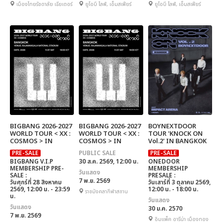
เมืองไทยรัชดาลัย เธียเตอร์
ยูโอบี ไลฟ์, เอ็มสเฟียร์
ยูโอบี ไลฟ์, เอ็มสเฟียร์
BIGBANG 2026-2027
BIGBANG 2026-2027
BOYNEXTDOOR
WORLD TOUR < XX :
WORLD TOUR < XX :
TOUR 'KNOCK ON
COSMOS > IN
COSMOS > IN
Vol.2' IN BANGKOK
BANGKOK
BANGKOK
PRE-SALE
PUBLIC SALE
PRE-SALE
BIGBANG V.I.P
30 ส.ค. 2569, 12:00 น.
ONEDOOR
MEMBERSHIP PRE-
MEMBERSHIP
วันแสดง
SALE :
PRESALE :
7 พ.ย. 2569
วันศุกร์ที่ 28 สิงหาคม
วันเสาร์ที่ 3 ตุลาคม 2569,
2569, 12:00 น. - 23:59
12:00 น. - 18:00 น.
ราชมังคลากีฬาสถาน
น.
วันแสดง
วันแสดง
30 ม.ค. 2570
7 พ.ย. 2569
อิมแพ็ค อารีน่า เมืองทอง