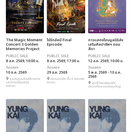
The Magic Moment
โซ่รักอัคนี Final
การแสดงโขนมูลนิธิส่ง
Concert 3 Golden
Episode
เสริมศิลปาชีพฯ ตอน
Memories Project
สีดา
บทเพลงแห่งความทรง
PUBLIC SALE
PUBLIC SALE
PUBLIC SALE
จำ
8 ส.ค. 2569, 10:00 น.
8 ส.ค. 2569, 17:00 น.
12 ส.ค. 2569, 10:00 น.
วันแสดง
วันแสดง
วันแสดง
10 ต.ค. 2569
29 ส.ค. 2569
5 พ.ย. 2569 - 10 ธ.ค.
2569
หอประชุมมหิดลสิทธาคาร
สยามภาวลัย ชั้น 6 สยามพา
มหาวิทยาลัยมหิดล
รากอน
ศูนย์วัฒนธรรมแห่ง
ศาลายา
ประเทศไทย หอประชุมใหญ่