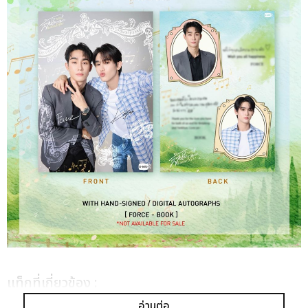
เเท็กที่เกี่ยวข้อง :
อ่านต่อ
ฟอส-บุ๊ค