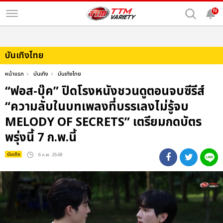
N
บันเทิงไทย
หน้าแรก
บันเทิง
บันเทิงไทย
“ฟอส-บุ๊ค” ปิดโรงหนังชวนดูตอนจบซีรีส์
“ความลับในบทเพลงที่บรรเลงไม่รู้จบ
MELODY OF SECRETS” เตรียมกดบัตร
พรุ่งนี้ 7 ก.พ.นี้
บันเทิง
: 6 ก.พ. 2569