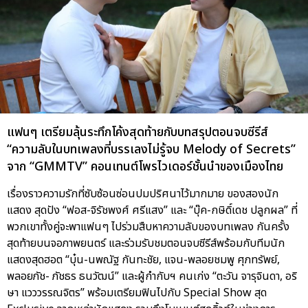
แฟนๆ เตรียมลุ้นระทึกโค้งสุดท้ายกับบทสรุปตอนจบซีรีส์
“ความลับในบทเพลงที่บรรเลงไม่รู้จบ Melody of Secrets”
จาก “GMMTV” คอนเทนต์โพรไวเดอร์ชั้นนำของเมืองไทย
เรื่องราวความรักที่ซับซ้อนซ่อนปมปริศนาไว้มากมาย ของสองนัก
แสดง สุดปัง “ฟอส-จิรัชพงศ์ ศรีแสง” และ “บุ๊ค-กษิดิ์เดช ปลูกผล” ที่
พวกเขาทั้งคู่จะพาแฟนๆ ไปร่วมสืบหาความลับของบทเพลง กันครั้ง
สุดท้ายบนจอภาพยนตร์ และร่วมรับชมตอนจบซีรีส์พร้อมกับทีมนัก
แสดงสุดฮอต “บุ๋น-นพณัฐ กันทะชัย, แจน-พลอยชมพู ศุภทรัพย์,
พลอยภัช- ภัชธร ธนวัฒน์” และผู้กำกับฯ คนเก่ง “ตะวัน จารุจินดา, อริ
ษา แวววรรณจิตร” พร้อมเตรียมฟินไปกับ Special Show สุด