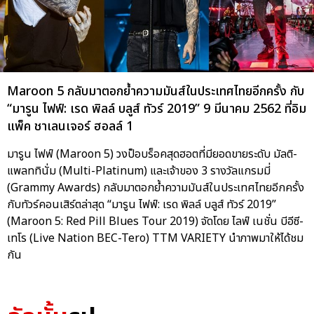
Maroon 5 กลับมาตอกย้ำความมันส์ในประเทศไทยอีกครั้ง กับ
“มารูน ไฟฟ์: เรด พิลล์ บลูส์ ทัวร์ 2019” 9 มีนาคม 2562 ที่อิม
แพ็ค ชาเลนเจอร์ ฮอลล์ 1
มารูน ไฟฟ์ (Maroon 5) วงป็อบร็อคสุดฮอตที่มียอดขายระดับ มัลติ-
แพลททินั่ม (Multi-Platinum) และเจ้าของ 3 รางวัลแกรมมี่
(Grammy Awards) กลับมาตอกย้ำความมันส์ในประเทศไทยอีกครั้ง
กับทัวร์คอนเสิร์ตล่าสุด “มารูน ไฟฟ์: เรด พิลล์ บลูส์ ทัวร์ 2019”
(Maroon 5: Red Pill Blues Tour 2019) จัดโดย ไลฟ์ เนชั่น บีอีซี-
เทโร (Live Nation BEC-Tero) TTM VARIETY นำภาพมาให้ได้ชม
กัน