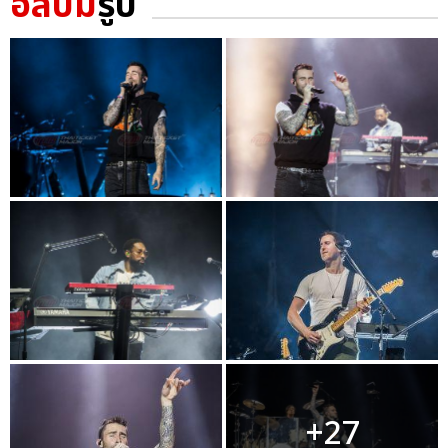
อัลบั้ม
รูป
+27