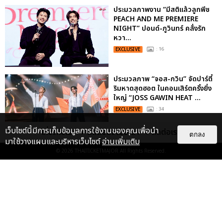
ประมวลภาพงาน “มีสติแล้วลูกพีช
PEACH AND ME PREMIERE
NIGHT” ปอนด์-ภูวินทร์ คลั่งรัก
หวา...
EXCLUSIVE
: 16
ประมวลภาพ “จอส-กวิน” จัดปาร์ตี้
ริมหาดสุดฮอต ในคอนเสิร์ตครั้งยิ่ง
ใหญ่ “JOSS GAWIN HEAT ...
EXCLUSIVE
: 34
เว็บไซต์นี้มีการเก็บข้อมูลการใช้งานของคุณเพื่อนำ
เกี่ยวกับเรา
ติดต่อลงโฆษณา
ติดต่อเรา
ตกลง
มาใช้วางแผนและบริหารเว็บไซต์
อ่านเพิ่มเติม
“ช่วงเวลาที่ไม่ได้เจอกันพิสูจน์แล้วว่า
© 2026
THAITICKETMAJOR
All Rights Reserved.
รักแท้จะไม่มีวันจางหาย” ประมวล
ภาพ JAEHYUN กับแฟน...
EXCLUSIVE
: 10