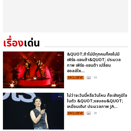
เรื่อง
เด่น
&QUOT;ถ้าไม่มีทุกคนก็คงไม่มี
เพิร์ธ-แซนต้า&QUOT; ประมวล
ภาพ เพิร์ธ-แซนต้า เปลี่ยน
ฮอลล์ให...
EXCLUSIVE
: 34
ไม่ว่าจะวันนี้หรือวันไหน ก็จะยังภูมิใจ
ในตัว &QUOT;แจบอม&QUOT;
เหมือนเดิม! ประมวลภาพ JA...
EXCLUSIVE
: 28