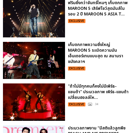
ฟรินยิ่งกว่าจันทร์ไหนๆ เก็บตกภาพ
MAROON 5 เสิร์ฟโชว์สุดมันส์ใน
รอบ 2 ปี MAROON 5 ASIA T...
EXCLUSIVE
เก็บตกภาพความยิ่งใหญ่
MAROON 5 ระเบิดความมัน
เอ็นเตอร์เทนแบบสุด ณ สนามรา
ชมังคลาฯ
EXCLUSIVE
"ถ้าไม่มีทุกคนก็คงไม่มีเพิร์ธ-
แซนต้า" ประมวลภาพ เพิร์ธ-แซนต้า
เปลี่ยนฮอลล์ให...
EXCLUSIVE
: 34
ประมวลภาพงาน “มีสติแล้วลูกพีช