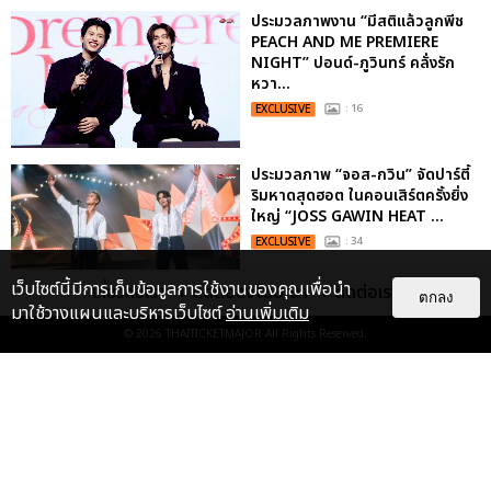
ประมวลภาพงาน “มีสติแล้วลูกพีช
PEACH AND ME PREMIERE
NIGHT” ปอนด์-ภูวินทร์ คลั่งรัก
หวา...
EXCLUSIVE
: 16
ประมวลภาพ “จอส-กวิน” จัดปาร์ตี้
ริมหาดสุดฮอต ในคอนเสิร์ตครั้งยิ่ง
ใหญ่ “JOSS GAWIN HEAT ...
EXCLUSIVE
: 34
เว็บไซต์นี้มีการเก็บข้อมูลการใช้งานของคุณเพื่อนำ
เกี่ยวกับเรา
ติดต่อลงโฆษณา
ติดต่อเรา
ตกลง
มาใช้วางแผนและบริหารเว็บไซต์
อ่านเพิ่มเติม
“ช่วงเวลาที่ไม่ได้เจอกันพิสูจน์แล้วว่า
© 2026
THAITICKETMAJOR
All Rights Reserved.
รักแท้จะไม่มีวันจางหาย” ประมวล
ภาพ JAEHYUN กับแฟน...
EXCLUSIVE
: 10