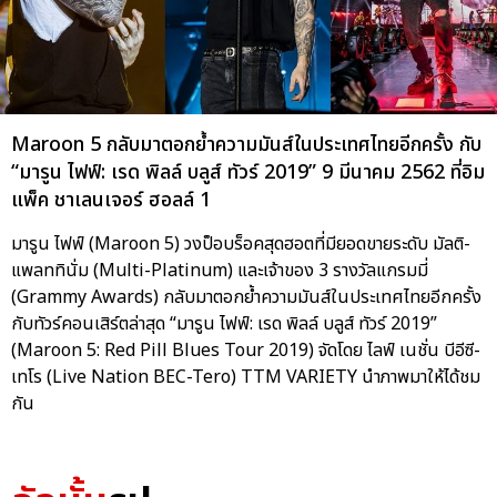
Maroon 5 กลับมาตอกย้ำความมันส์ในประเทศไทยอีกครั้ง กับ
“มารูน ไฟฟ์: เรด พิลล์ บลูส์ ทัวร์ 2019” 9 มีนาคม 2562 ที่อิม
แพ็ค ชาเลนเจอร์ ฮอลล์ 1
มารูน ไฟฟ์ (Maroon 5) วงป็อบร็อคสุดฮอตที่มียอดขายระดับ มัลติ-
แพลททินั่ม (Multi-Platinum) และเจ้าของ 3 รางวัลแกรมมี่
(Grammy Awards) กลับมาตอกย้ำความมันส์ในประเทศไทยอีกครั้ง
กับทัวร์คอนเสิร์ตล่าสุด “มารูน ไฟฟ์: เรด พิลล์ บลูส์ ทัวร์ 2019”
(Maroon 5: Red Pill Blues Tour 2019) จัดโดย ไลฟ์ เนชั่น บีอีซี-
เทโร (Live Nation BEC-Tero) TTM VARIETY นำภาพมาให้ได้ชม
กัน