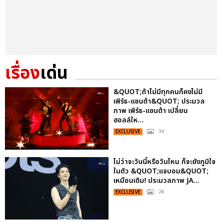
เรื่อง
เด่น
&QUOT;ถ้าไม่มีทุกคนก็คงไม่มี
เพิร์ธ-แซนต้า&QUOT; ประมวล
ภาพ เพิร์ธ-แซนต้า เปลี่ยน
ฮอลล์ให...
EXCLUSIVE
: 34
ไม่ว่าจะวันนี้หรือวันไหน ก็จะยังภูมิใจ
ในตัว &QUOT;แจบอม&QUOT;
เหมือนเดิม! ประมวลภาพ JA...
EXCLUSIVE
: 28