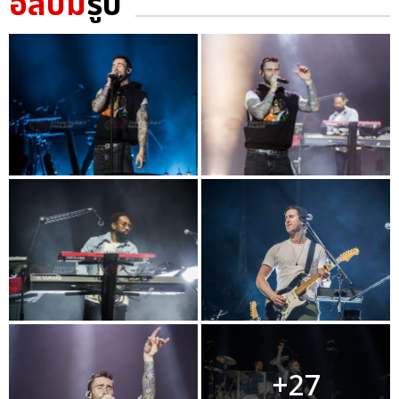
อัลบั้ม
รูป
+27