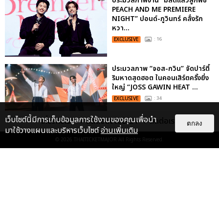
ประมวลภาพงาน “มีสติแล้วลูกพีช
PEACH AND ME PREMIERE
NIGHT” ปอนด์-ภูวินทร์ คลั่งรัก
หวา...
EXCLUSIVE
: 16
ประมวลภาพ “จอส-กวิน” จัดปาร์ตี้
ริมหาดสุดฮอต ในคอนเสิร์ตครั้งยิ่ง
ใหญ่ “JOSS GAWIN HEAT ...
EXCLUSIVE
: 34
เว็บไซต์นี้มีการเก็บข้อมูลการใช้งานของคุณเพื่อนำ
เกี่ยวกับเรา
ติดต่อลงโฆษณา
ติดต่อเรา
ตกลง
มาใช้วางแผนและบริหารเว็บไซต์
อ่านเพิ่มเติม
“ช่วงเวลาที่ไม่ได้เจอกันพิสูจน์แล้วว่า
© 2026
THAITICKETMAJOR
All Rights Reserved.
รักแท้จะไม่มีวันจางหาย” ประมวล
ภาพ JAEHYUN กับแฟน...
EXCLUSIVE
: 10