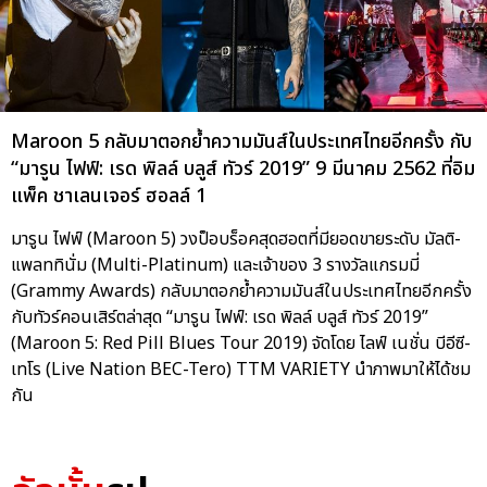
Maroon 5 กลับมาตอกย้ำความมันส์ในประเทศไทยอีกครั้ง กับ
“มารูน ไฟฟ์: เรด พิลล์ บลูส์ ทัวร์ 2019” 9 มีนาคม 2562 ที่อิม
แพ็ค ชาเลนเจอร์ ฮอลล์ 1
มารูน ไฟฟ์ (Maroon 5) วงป็อบร็อคสุดฮอตที่มียอดขายระดับ มัลติ-
แพลททินั่ม (Multi-Platinum) และเจ้าของ 3 รางวัลแกรมมี่
(Grammy Awards) กลับมาตอกย้ำความมันส์ในประเทศไทยอีกครั้ง
กับทัวร์คอนเสิร์ตล่าสุด “มารูน ไฟฟ์: เรด พิลล์ บลูส์ ทัวร์ 2019”
(Maroon 5: Red Pill Blues Tour 2019) จัดโดย ไลฟ์ เนชั่น บีอีซี-
เทโร (Live Nation BEC-Tero) TTM VARIETY นำภาพมาให้ได้ชม
กัน