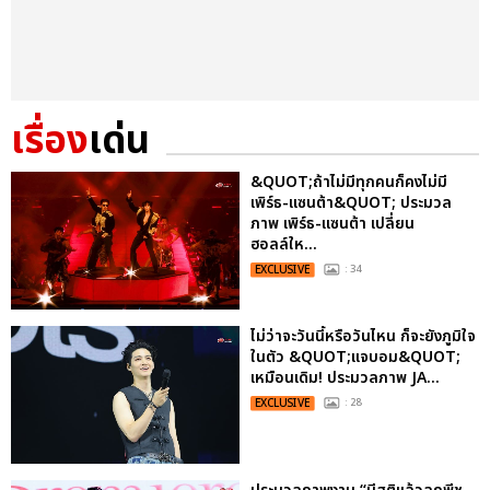
เรื่อง
เด่น
&QUOT;ถ้าไม่มีทุกคนก็คงไม่มี
เพิร์ธ-แซนต้า&QUOT; ประมวล
ภาพ เพิร์ธ-แซนต้า เปลี่ยน
ฮอลล์ให...
EXCLUSIVE
: 34
ไม่ว่าจะวันนี้หรือวันไหน ก็จะยังภูมิใจ
ในตัว &QUOT;แจบอม&QUOT;
เหมือนเดิม! ประมวลภาพ JA...
EXCLUSIVE
: 28