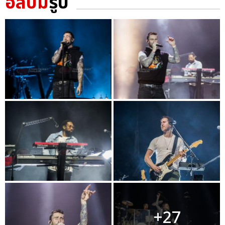
อัลบั้ม
รูป
+27