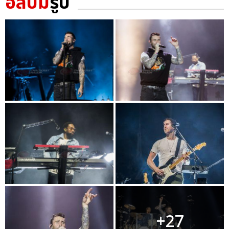
อัลบั้ม
รูป
+27