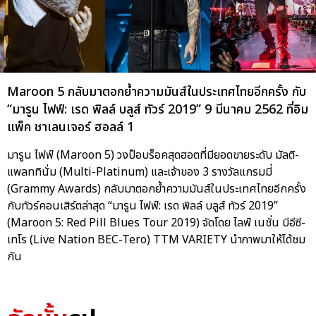
Maroon 5 กลับมาตอกย้ำความมันส์ในประเทศไทยอีกครั้ง กับ
“มารูน ไฟฟ์: เรด พิลล์ บลูส์ ทัวร์ 2019” 9 มีนาคม 2562 ที่อิม
แพ็ค ชาเลนเจอร์ ฮอลล์ 1
มารูน ไฟฟ์ (Maroon 5) วงป็อบร็อคสุดฮอตที่มียอดขายระดับ มัลติ-
แพลททินั่ม (Multi-Platinum) และเจ้าของ 3 รางวัลแกรมมี่
(Grammy Awards) กลับมาตอกย้ำความมันส์ในประเทศไทยอีกครั้ง
กับทัวร์คอนเสิร์ตล่าสุด “มารูน ไฟฟ์: เรด พิลล์ บลูส์ ทัวร์ 2019”
(Maroon 5: Red Pill Blues Tour 2019) จัดโดย ไลฟ์ เนชั่น บีอีซี-
เทโร (Live Nation BEC-Tero) TTM VARIETY นำภาพมาให้ได้ชม
กัน