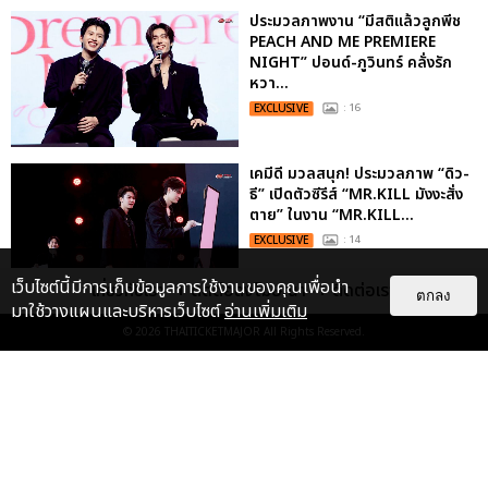
ประมวลภาพงาน “มีสติแล้วลูกพีช
PEACH AND ME PREMIERE
NIGHT” ปอนด์-ภูวินทร์ คลั่งรัก
หวา...
EXCLUSIVE
: 16
เคมีดี มวลสนุก! ประมวลภาพ “ดิว-
ธี” เปิดตัวซีรีส์ “MR.KILL มังงะสั่ง
ตาย” ในงาน “MR.KILL...
EXCLUSIVE
: 14
เว็บไซต์นี้มีการเก็บข้อมูลการใช้งานของคุณเพื่อนำ
เกี่ยวกับเรา
ติดต่อลงโฆษณา
ติดต่อเรา
ตกลง
มาใช้วางแผนและบริหารเว็บไซต์
อ่านเพิ่มเติม
“ช่วงเวลาที่ไม่ได้เจอกันพิสูจน์แล้วว่า
© 2026
THAITICKETMAJOR
All Rights Reserved.
รักแท้จะไม่มีวันจางหาย” ประมวล
ภาพ JAEHYUN กับแฟน...
EXCLUSIVE
: 10