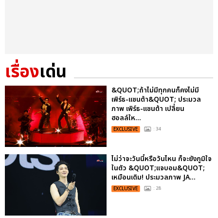
เรื่อง
เด่น
&QUOT;ถ้าไม่มีทุกคนก็คงไม่มี
เพิร์ธ-แซนต้า&QUOT; ประมวล
ภาพ เพิร์ธ-แซนต้า เปลี่ยน
ฮอลล์ให...
EXCLUSIVE
: 34
ไม่ว่าจะวันนี้หรือวันไหน ก็จะยังภูมิใจ
ในตัว &QUOT;แจบอม&QUOT;
เหมือนเดิม! ประมวลภาพ JA...
EXCLUSIVE
: 28