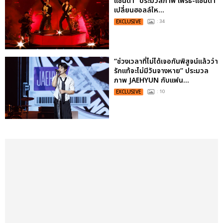
แซนต้า" ประมวลภาพ เพิร์ธ-แซนต้า
เปลี่ยนฮอลล์ให...
EXCLUSIVE
: 34
“ช่วงเวลาที่ไม่ได้เจอกันพิสูจน์แล้วว่า
รักแท้จะไม่มีวันจางหาย” ประมวล
ภาพ JAEHYUN กับแฟน...
EXCLUSIVE
: 10