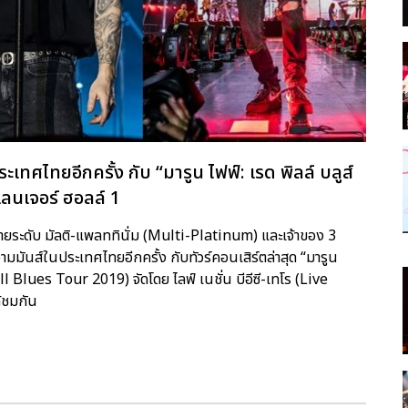
ศไทยอีกครั้ง กับ “มารูน ไฟฟ์: เรด พิลล์ บลูส์
เลนเจอร์ ฮอลล์ 1
ายระดับ มัลติ-แพลททินั่ม (Multi-Platinum) และเจ้าของ 3
ันส์ในประเทศไทยอีกครั้ง กับทัวร์คอนเสิร์ตล่าสุด “มารูน
ll Blues Tour 2019) จัดโดย ไลฟ์ เนชั่น บีอีซี-เทโร (Live
้ชมกัน