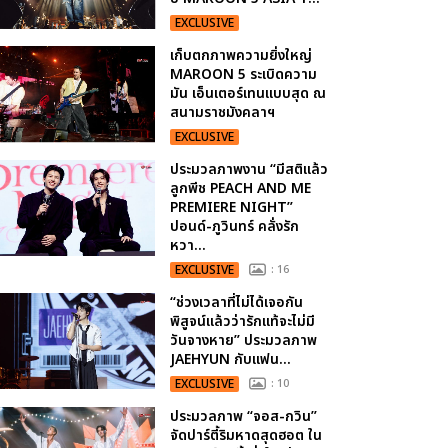
EXCLUSIVE
เก็บตกภาพความยิ่งใหญ่
MAROON 5 ระเบิดความ
มัน เอ็นเตอร์เทนแบบสุด ณ
สนามราชมังคลาฯ
EXCLUSIVE
ประมวลภาพงาน “มีสติแล้ว
ลูกพีช PEACH AND ME
PREMIERE NIGHT”
ปอนด์-ภูวินทร์ คลั่งรัก
หวา...
EXCLUSIVE
: 16
“ช่วงเวลาที่ไม่ได้เจอกัน
พิสูจน์แล้วว่ารักแท้จะไม่มี
วันจางหาย” ประมวลภาพ
JAEHYUN กับแฟน...
EXCLUSIVE
: 10
ประมวลภาพ “จอส-กวิน”
จัดปาร์ตี้ริมหาดสุดฮอต ใน