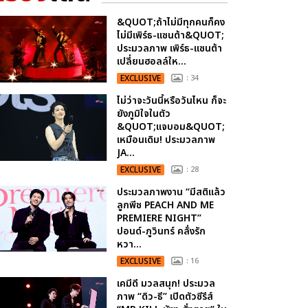
&QUOT;ถ้าไม่มีทุกคนก็คง
ไม่มีเพิร์ธ-แซนต้า&QUOT;
ประมวลภาพ เพิร์ธ-แซนต้า
เปลี่ยนฮอลล์ให...
EXCLUSIVE
: 34
ไม่ว่าจะวันนี้หรือวันไหน ก็จะ
ยังภูมิใจในตัว
&QUOT;แจบอม&QUOT;
เหมือนเดิม! ประมวลภาพ
JA...
EXCLUSIVE
: 28
ประมวลภาพงาน “มีสติแล้ว
ลูกพีช PEACH AND ME
PREMIERE NIGHT”
ปอนด์-ภูวินทร์ คลั่งรัก
หวา...
EXCLUSIVE
: 16
เคมีดี มวลสนุก! ประมวล
ภาพ “ดิว-ธี” เปิดตัวซีรีส์