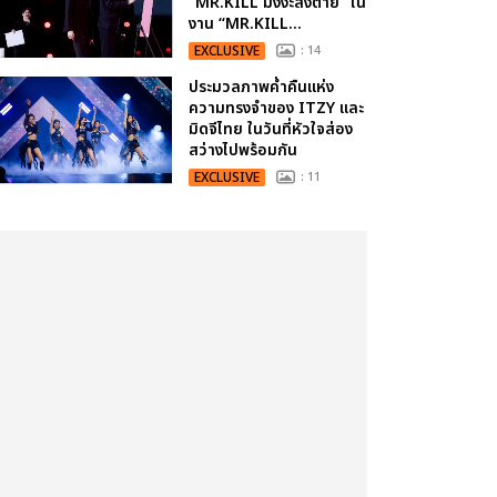
“MR.KILL มังงะสั่งตาย” ใน
งาน “MR.KILL...
EXCLUSIVE
: 14
ประมวลภาพค่ำคืนแห่ง
ความทรงจำของ ITZY และ
มิดจีไทย ในวันที่หัวใจส่อง
สว่างไปพร้อมกัน
EXCLUSIVE
: 11