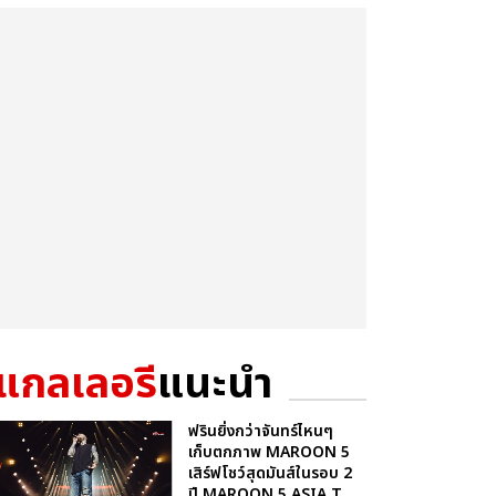
แกลเลอรี
แนะนำ
ฟรินยิ่งกว่าจันทร์ไหนๆ
เก็บตกภาพ MAROON 5
เสิร์ฟโชว์สุดมันส์ในรอบ 2
ปี MAROON 5 ASIA T...