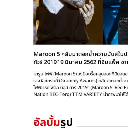
Maroon 5 กลับมาตอกย้ำความมันส์ในประเท
ทัวร์ 2019” 9 มีนาคม 2562 ที่อิมแพ็ค ชา
มารูน ไฟฟ์ (Maroon 5) วงป็อบร็อคสุดฮอตที่มียอดข
รางวัลแกรมมี่ (Grammy Awards) กลับมาตอกย้ำความม
ไฟฟ์: เรด พิลล์ บลูส์ ทัวร์ 2019” (Maroon 5: Red Pi
Nation BEC-Tero) TTM VARIETY นำภาพมาให้ได
อัลบั้ม
รูป