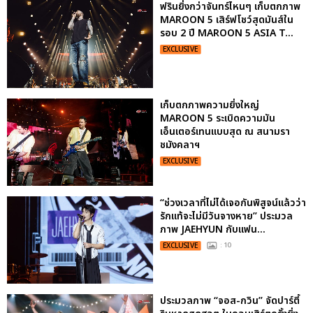
ฟรินยิ่งกว่าจันทร์ไหนๆ เก็บตกภาพ
MAROON 5 เสิร์ฟโชว์สุดมันส์ใน
รอบ 2 ปี MAROON 5 ASIA T...
EXCLUSIVE
เก็บตกภาพความยิ่งใหญ่
MAROON 5 ระเบิดความมัน
เอ็นเตอร์เทนแบบสุด ณ สนามรา
ชมังคลาฯ
EXCLUSIVE
“ช่วงเวลาที่ไม่ได้เจอกันพิสูจน์แล้วว่า
รักแท้จะไม่มีวันจางหาย” ประมวล
ภาพ JAEHYUN กับแฟน...
EXCLUSIVE
: 10
ประมวลภาพ “จอส-กวิน” จัดปาร์ตี้