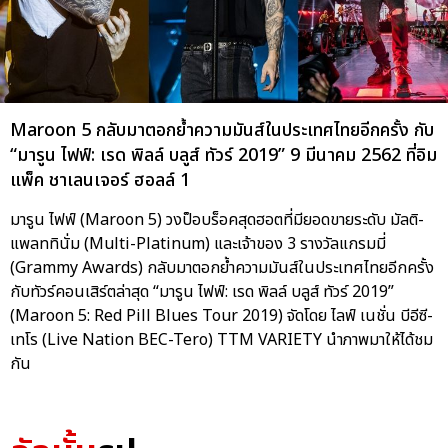
Maroon 5 กลับมาตอกย้ำความมันส์ในประเทศไทยอีกครั้ง กับ
“มารูน ไฟฟ์: เรด พิลล์ บลูส์ ทัวร์ 2019” 9 มีนาคม 2562 ที่อิม
แพ็ค ชาเลนเจอร์ ฮอลล์ 1
มารูน ไฟฟ์ (Maroon 5) วงป็อบร็อคสุดฮอตที่มียอดขายระดับ มัลติ-
แพลททินั่ม (Multi-Platinum) และเจ้าของ 3 รางวัลแกรมมี่
(Grammy Awards) กลับมาตอกย้ำความมันส์ในประเทศไทยอีกครั้ง
กับทัวร์คอนเสิร์ตล่าสุด “มารูน ไฟฟ์: เรด พิลล์ บลูส์ ทัวร์ 2019”
(Maroon 5: Red Pill Blues Tour 2019) จัดโดย ไลฟ์ เนชั่น บีอีซี-
เทโร (Live Nation BEC-Tero) TTM VARIETY นำภาพมาให้ได้ชม
กัน