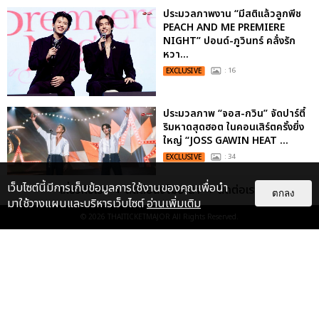
ประมวลภาพงาน “มีสติแล้วลูกพีช
PEACH AND ME PREMIERE
NIGHT” ปอนด์-ภูวินทร์ คลั่งรัก
หวา...
EXCLUSIVE
: 16
ประมวลภาพ “จอส-กวิน” จัดปาร์ตี้
ริมหาดสุดฮอต ในคอนเสิร์ตครั้งยิ่ง
ใหญ่ “JOSS GAWIN HEAT ...
EXCLUSIVE
: 34
เว็บไซต์นี้มีการเก็บข้อมูลการใช้งานของคุณเพื่อนำ
เกี่ยวกับเรา
ติดต่อลงโฆษณา
ติดต่อเรา
ตกลง
มาใช้วางแผนและบริหารเว็บไซต์
อ่านเพิ่มเติม
“ช่วงเวลาที่ไม่ได้เจอกันพิสูจน์แล้วว่า
© 2026
THAITICKETMAJOR
All Rights Reserved.
รักแท้จะไม่มีวันจางหาย” ประมวล
ภาพ JAEHYUN กับแฟน...
EXCLUSIVE
: 10