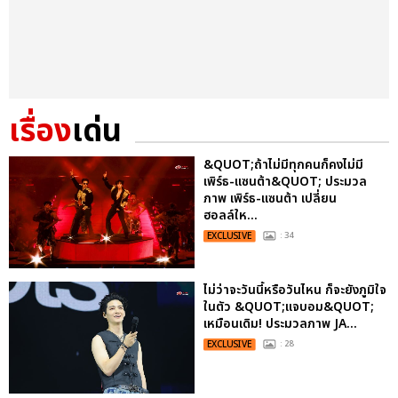
เรื่อง
เด่น
&QUOT;ถ้าไม่มีทุกคนก็คงไม่มี
เพิร์ธ-แซนต้า&QUOT; ประมวล
ภาพ เพิร์ธ-แซนต้า เปลี่ยน
ฮอลล์ให...
EXCLUSIVE
: 34
ไม่ว่าจะวันนี้หรือวันไหน ก็จะยังภูมิใจ
ในตัว &QUOT;แจบอม&QUOT;
เหมือนเดิม! ประมวลภาพ JA...
EXCLUSIVE
: 28