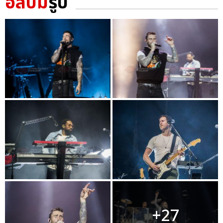
อัลบั้ม
รูป
+27