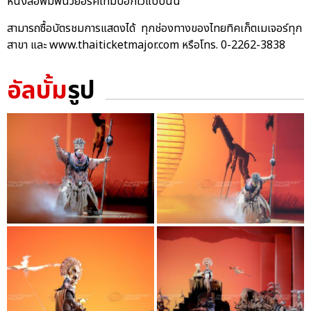
หนังสือพิมพ์นิวยอร์คไทม์บอกไว้แบบนั้น
สามารถซื้อบัตรชมการแสดงได้ ทุกช่องทางของไทยทิคเก็ตเมเจอร์ทุก
สาขา และ www.thaiticketmajor.com หรือโทร. 0-2262-3838
อัลบั้ม
รูป