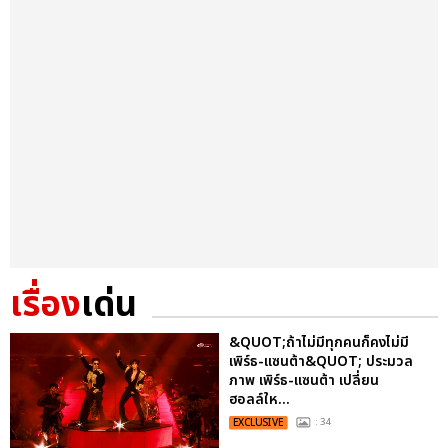
เรื่อง
เด่น
&QUOT;ถ้าไม่มีทุกคนก็คงไม่มี
เพิร์ธ-แซนต้า&QUOT; ประมวล
ภาพ เพิร์ธ-แซนต้า เปลี่ยน
ฮอลล์ให...
EXCLUSIVE
: 34