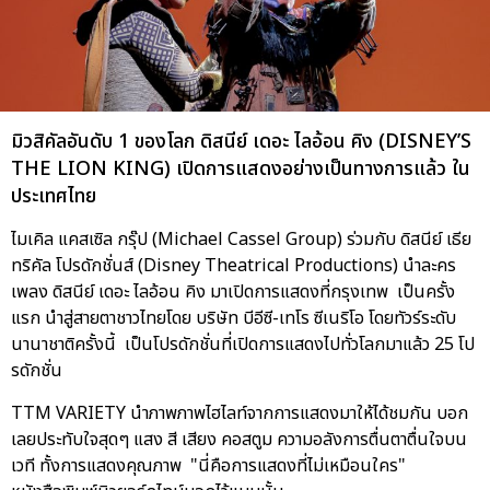
มิวสิคัลอันดับ 1 ของโลก ดิสนีย์ เดอะ ไลอ้อน คิง (DISNEY’S
THE LION KING) เปิดการแสดงอย่างเป็นทางการแล้ว ใน
ประเทศไทย
ไมเคิล แคสเซิล กรุ๊ป (Michael Cassel Group) ร่วมกับ ดิสนีย์ เธีย
ทริคัล โปรดักชั่นส์ (Disney Theatrical Productions) นำละคร
เพลง ดิสนีย์ เดอะ ไลอ้อน คิง มาเปิดการแสดงที่กรุงเทพ เป็นครั้ง
แรก นำสู่สายตาชาวไทยโดย บริษัท บีอีซี-เทโร ซีเนริโอ โดยทัวร์ระดับ
นานาชาติครั้งนี้ เป็นโปรดักชั่นที่เปิดการแสดงไปทั่วโลกมาแล้ว 25 โป
รดักชั่น
TTM VARIETY นำภาพภาพไฮไลท์จากการแสดงมาให้ได้ชมกัน บอก
เลยประทับใจสุดๆ แสง สี เสียง คอสตูม ความอลังการตื่นตาตื่นใจบน
เวที ทั้งการแสดงคุณภาพ "นี่คือการแสดงที่ไม่เหมือนใคร"