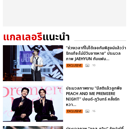
แกลเลอรี
แนะนำ
“ช่วงเวลาที่ไม่ได้เจอกันพิสูจน์แล้วว่า
รักแท้จะไม่มีวันจางหาย” ประมวล
ภาพ JAEHYUN กับแฟน...
EXCLUSIVE
: 10
ประมวลภาพงาน “มีสติแล้วลูกพีช
PEACH AND ME PREMIERE
NIGHT” ปอนด์-ภูวินทร์ คลั่งรัก
หวา...
EXCLUSIVE
: 16
ประมวลภาพ “จอส-กวิน” จัดปาร์ตี้