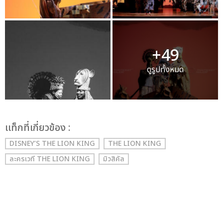
+49
ดูรูปทั้งหมด
เเท็กที่เกี่ยวข้อง :
DISNEY’S THE LION KING
THE LION KING
ละครเวที THE LION KING
มิวสิคัล