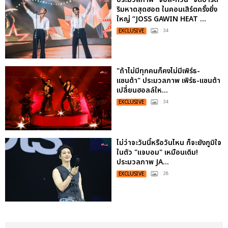
ริมหาดสุดฮอต ในคอนเสิร์ตครั้งยิ่ง
ใหญ่ “JOSS GAWIN HEAT ...
EXCLUSIVE
: 34
"ถ้าไม่มีทุกคนก็คงไม่มีเพิร์ธ-
แซนต้า" ประมวลภาพ เพิร์ธ-แซนต้า
เปลี่ยนฮอลล์ให...
EXCLUSIVE
: 34
ไม่ว่าจะวันนี้หรือวันไหน ก็จะยังภูมิใจ
ในตัว "แจบอม" เหมือนเดิม!
ประมวลภาพ JA...
EXCLUSIVE
: 28