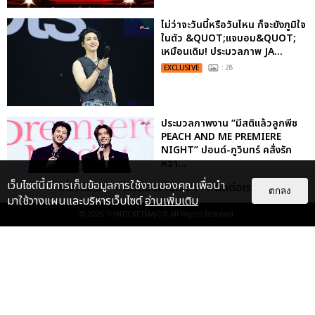
ไม่ว่าจะวันนี้หรือวันไหน ก็จะยังภูมิใจ
ในตัว &QUOT;แจบอม&QUOT;
เหมือนเดิม! ประมวลภาพ JA...
EXCLUSIVE
: 28
ประมวลภาพงาน “มีสติแล้วลูกพีช
PEACH AND ME PREMIERE
NIGHT” ปอนด์-ภูวินทร์ คลั่งรัก
หวา...
EXCLUSIVE
: 16
เว็บไซต์นี้มีการเก็บข้อมูลการใช้งานของคุณเพื่อนำ
เกี่ยวกับเรา
ติดต่อลงโฆษณา
ติดต่อเรา
ตกลง
มาใช้วางแผนและบริหารเว็บไซต์
อ่านเพิ่มเติม
© 2026
THAITICKETMAJOR
All Rights Reserved.
เคมีดี มวลสนุก! ประมวลภาพ “ดิว-
ธี” เปิดตัวซีรีส์ “MR.KILL มังงะสั่ง
ตาย” ในงาน “MR.KILL...
EXCLUSIVE
: 14